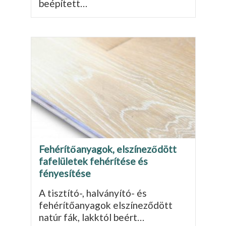
beépített…
Fehérítőanyagok, elszíneződött
fafelületek fehérítése és
fényesítése
A tisztító-, halványító- és
fehérítőanyagok elszíneződött
natúr fák, lakktól beért…