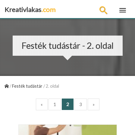
Kreativlakas
.com
×
Festék tudástár - 2. oldal
/
Festék tudástár
/
2. oldal
2
«
1
3
»