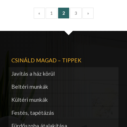
2
«
1
3
»
CSINÁLD MAGAD – TIPPEK
Javítás a ház körül
Beltéri munkák
Kültéri munkák
Festés, tapétázás
Fürdőszoba átalakítása