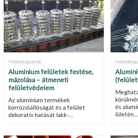
Felületképzések
Felületkép
Alumínium felületek festése,
Alumíni
mázolása – átmeneti
(felüle
felületvédelem
Meghatá
körülmén
Az alumínium termékek
és alumí
korrózióállóságát és a felület
lületén…
dekoratív hatását lakk-…