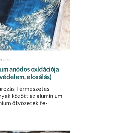
zések
um anódos oxidációja
tvédelem, eloxálás)
rozás Természetes
yek között az alumínium
nium ötvözetek fe­