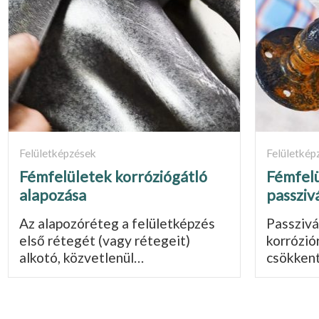
Felületképzések
Felületkép
Fémfelületek korróziógátló
Fémfelü
alapozása
passziv
Az alapozóréteg a felületképzés
Passzivá
első rétegét (vagy rétegeit)
korrózió
alkotó, közvetle­nül…
csökkent