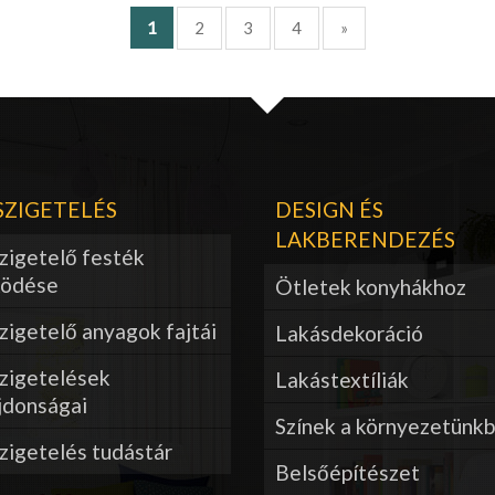
1
2
3
4
»
ZIGETELÉS
DESIGN ÉS
LAKBERENDEZÉS
zigetelő festék
ödése
Ötletek konyhákhoz
igetelő anyagok fajtái
Lakásdekoráció
zigetelések
Lakástextíliák
jdonságai
Színek a környezetünk
zigetelés tudástár
Belsőépítészet