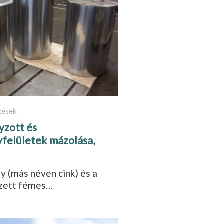
zések
zott és
felületek mázolása,
y (más néven cink) és a
pzett fémes…