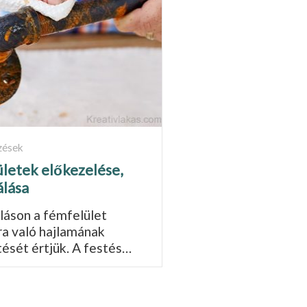
zések
letek előkezelése,
álása
láson a fémfelület
ra való hajlamának
ését értjük. A festés…