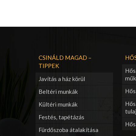
CSINÁLD MAGAD –
HŐS
TIPPEK
Hős
műk
Javítás a ház körül
Hősz
Beltéri munkák
Hős
Kültéri munkák
tula
Festés, tapétázás
Hős
Fürdőszoba átalakítása