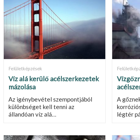
Felületképzések
Felületkép
Víz alá kerülő acélszerkezetek
Vízgőzn
mázolása
acélsze
Az igénybevétel szempontjából
A gőznek
különbséget kell tenni az
korrózió
állandóan víz alá…
légtér p