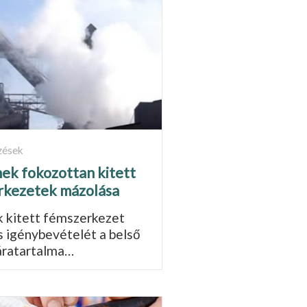
zések
ek fokozottan kitett
rkezetek mázolása
 kitett fémszerkezet
s igénybevételét a belső
ára­tartalma…