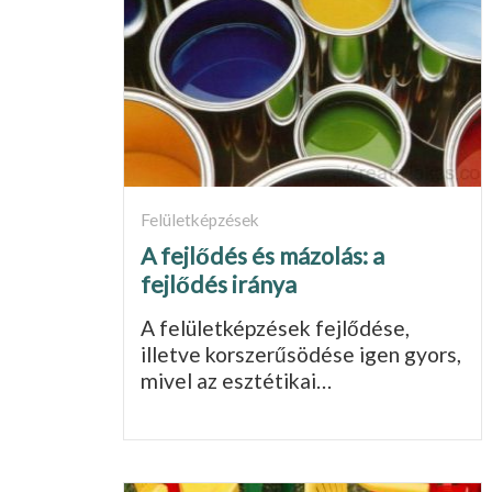
Felületképzések
A fejlődés és mázolás: a
fejlődés iránya
A felületképzések fejlődése,
illetve korszerűsödése igen gyors,
mivel az esz­tétikai…