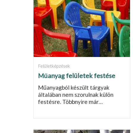
Felületképzések
Műanyag felületek festése
Műanyagból készült tárgyak
általában nem szorulnak külön
festésre. Több­nyire már…