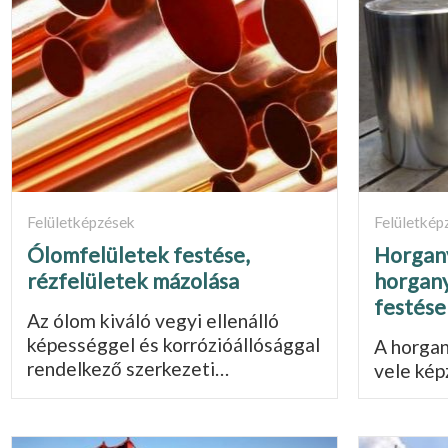
Felületképzések
Felületkép
Ólomfelületek festése,
Horgany
rézfelületek mázolása
horgany
festése
Az ólom kiváló vegyi ellenálló
képességgel és korrózióállósággal
A horgan
rendelkező szerkezeti…
vele ké