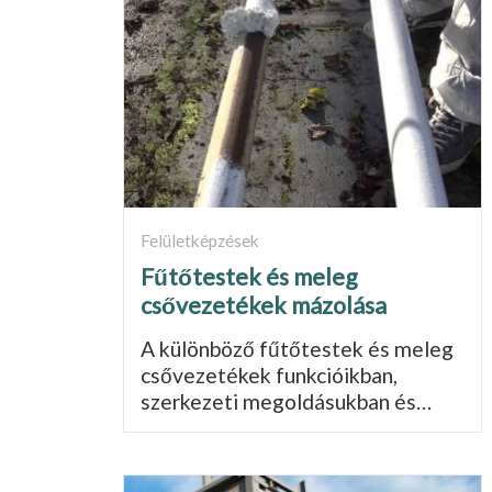
Felületképzések
Fűtőtestek és meleg
csővezetékek mázolása
A különböző fűtőtestek és meleg
csővezetékek funkcióikban,
szerkezeti megoldásukban és…