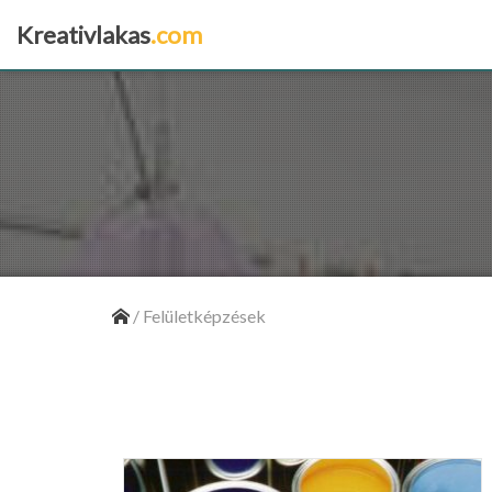
Kreativlakas
.com
×
/
Felületképzések