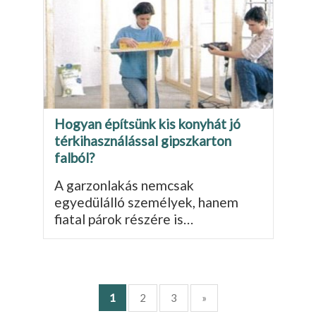
Hogyan építsünk kis konyhát jó
térkihasználással gipszkarton
falból?
A garzonlakás nemcsak
egyedülálló személyek, hanem
fiatal párok részére is…
1
2
3
»