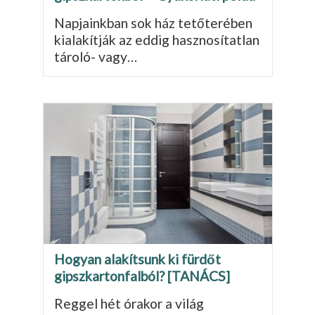
Napjainkban sok ház tetőterében
kialakítják az eddig hasznosítatlan
tároló- vagy…
Hogyan alakítsunk ki fürdőt
gipszkartonfalból? [TANÁCS]
Reggel hét órakor a világ