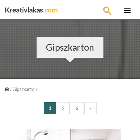
Kreativlakas
.com
×
Gipszkarton
/
Gipszkarton
1
2
3
»