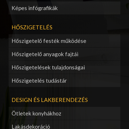
Képes infógrafikák
HŐSZIGETELÉS
Hőszigetelő festék működése
Hőszigetelő anyagok fajtái
Hőszigetelések tulajdonságai
Hőszigetelés tudástár
DESIGN ÉS LAKBERENDEZÉS
Ötletek konyhákhoz
Lakásdekoráció