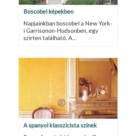
Boscobel képekben
Napjainkban boscobel a New York-
i Garrisonon-Hudsonben, egy
szirten található. A…
A spanyol klasszicista színek