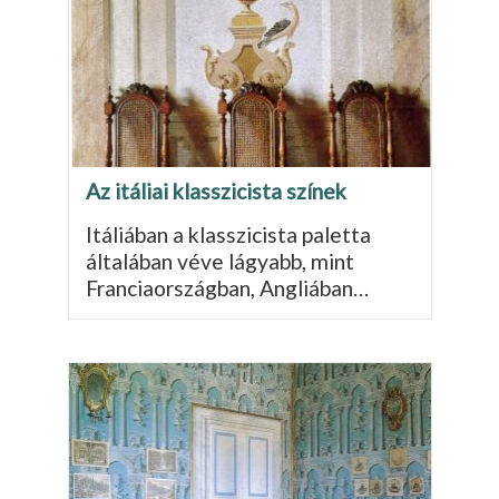
Az itáliai klasszicista színek
Itáliában a klasszicista paletta
általában véve lágyabb, mint
Franciaországban, Angliában…