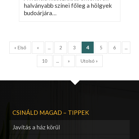
halványabb színei főleg a hölgyek
budoárjára…
4
« Első
«
...
2
3
5
6
...
10
...
»
Utolsó »
CSINÁLD MAGAD – TIPPEK
Javítás a ház körül