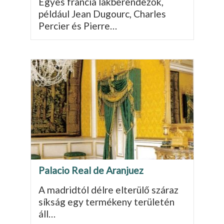
Egyes francia lakberendezők,
például Jean Dugourc, Charles
Percier és Pierre…
Palacio Real de Aranjuez
A madridtól délre elterülő száraz
síkság egy ter­mékeny területén
áll…