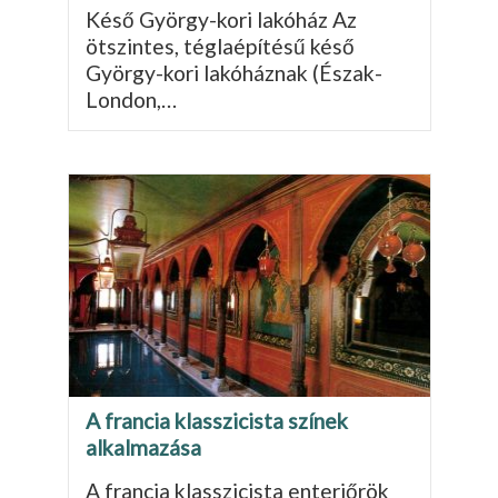
Késő György-kori lakóház Az
ötszintes, téglaépítésű késő
György-kori lakóháznak (Észak-
London,…
A francia klasszicista színek
alkalmazása
A francia klasszicista enteriőrök