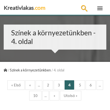
Kreativlakas
.com
×
Színek a környezetünkben -
4. oldal
/
Színek a környezetünkben
/
4. oldal
4
« Első
«
...
2
3
5
6
...
10
...
»
Utolsó »