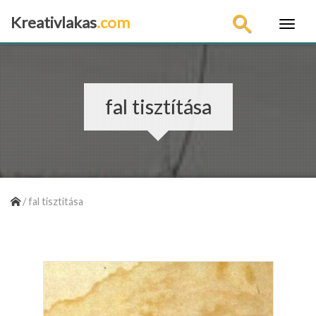
Kreativlakas
.com
×
fal tisztítása
/
fal tisztítása