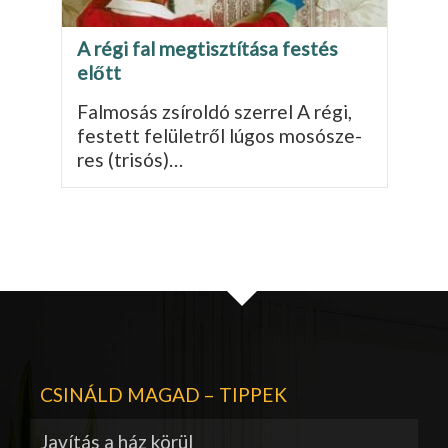
A régi fal megtisztítása festés
előtt
Falmosás zsíroldó szerrel A régi,
festett felületről lúgos mosósze­
res (trisós)…
CSINÁLD MAGAD – TIPPEK
Javítás a ház körül