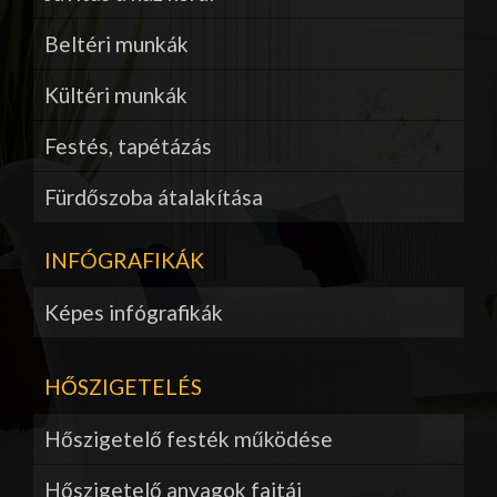
Beltéri munkák
Kültéri munkák
Festés, tapétázás
Fürdőszoba átalakítása
INFÓGRAFIKÁK
Képes infógrafikák
HŐSZIGETELÉS
Hőszigetelő festék működése
Hőszigetelő anyagok fajtái