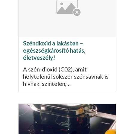
Széndioxid a lakásban –
egészségkárosító hatás,
életveszély!
A szén-dioxid (C02), amit
helytelenül sokszor szénsavnak is
hívnak, színtelen,…