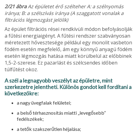
2/21 ábra
Az épületet érő szélteher A: a szélnyomás
iránya; B: a szélszívás iránya (A szaggatott vonalak a
filtrációs légmozgást jelölik)
Az épület filtrációs rései rendkívüli módon befolyásolják
a fűtési energiaigényt. A fűtési rendszer szabványosan
méretezett hővesztesége például egy monolit vas­beton
födém esetén megfelelő, ám egy könnyű anyagú födém
esetén légmoz­gás hatása miatt körülbelül az előbbinek
1,5-2-szerese. Ez pazarlást és szélcsen­des időben
túlfűtést okoz.
A szél a legnagyobb veszélyt az épü­letre, mint
szerkezetre jelentheti. Külö­nös gondot kell fordítani a
következők­re:
a nagy üvegfalak felületei;
a belső térhasznosítás miatti „levegő­sebb”
fedélszékek;
a tetők szakszerűtlen héjalása;