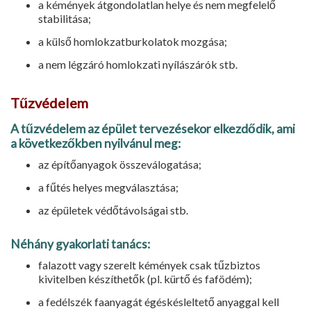
a kémények átgondolatlan helye és nem megfelelő
stabilitása;
a külső homlokzatburkolatok mozgá­sa;
a nem légzáró homlokzati nyílászá­rók stb.
Tűzvédelem
A tűzvédelem az épület tervezésekor el­kezdődik, ami
a következőkben nyilvá­nul meg:
az építőanyagok összeválogatása;
a fűtés helyes megválasztása;
az épületek védőtávolságai stb.
Néhány gyakorlati tanács:
falazott vagy szerelt kémények csak tűzbiztos
kivitelben készíthetők (pl. kürtő és fafödém);
a fedélszék faanyagát égéskésleltető anyaggal kell