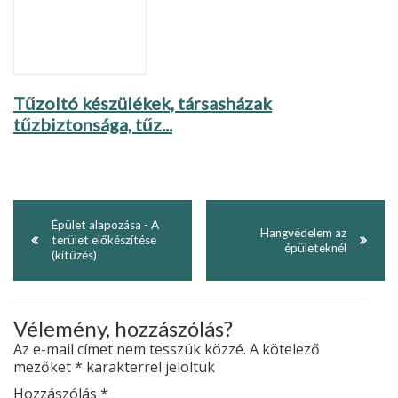
Tűzoltó készülékek, társasházak
tűzbiztonsága, tűz...
Épület alapozása - A
Hangvédelem az
terület előkészítése
épületeknél
(kitűzés)
Vélemény, hozzászólás?
Az e-mail címet nem tesszük közzé.
A kötelező
mezőket
*
karakterrel jelöltük
Hozzászólás
*