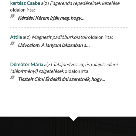
kertész Csaba
a(z)
Fagerenda repedéseinek kezelése
oldalon írta:
Kérdés! Kérem írják meg, hogy…
Attila
a(z)
Magnezit padlóburkolatok
oldalon írta:
Udvozlom. A lanyom lakasaban a…
Dömötör Mária
a(z)
Talajnedvesség és talajvíz elleni
(alépítményi) szigetelések
oldalon írta:
Tisztelt Cím! Érdeklődni szeretnék, hogy…