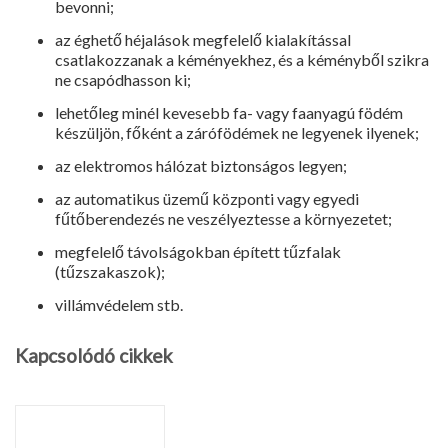
bevonni;
az éghető héjalások megfelelő kiala­kítással
csatlakozzanak a kémények­hez, és a kéményből szikra
ne csa­pódhasson ki;
lehetőleg minél kevesebb fa- vagy faanyagú födém
készüljön, főként a zárófödémek ne legyenek ilyenek;
az elektromos hálózat biztonságos legyen;
az automatikus üzemű központi vagy egyedi
fűtőberendezés ne veszélyez­tesse a környezetet;
megfelelő távolságokban épített tűz­falak
(tűzszakaszok);
villámvédelem stb.
Kapcsolódó cikkek