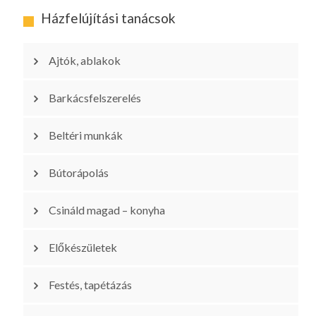
Házfelújítási tanácsok
Ajtók, ablakok
Barkácsfelszerelés
Beltéri munkák
Bútorápolás
Csináld magad – konyha
Előkészületek
Festés, tapétázás