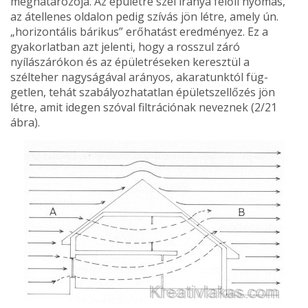
meghatározója. Az épületre szél iránya felőli nyomás,
az átellenes oldalon pedig szívás jön létre, amely ún.
„horizontális bárikus” erőhatást eredményez. Ez a
gyakorlatban azt je­lenti, hogy a rosszul záró
nyílászárókon és az épületréseken keresztül a
szélteher nagyságával arányos, akaratunktól füg­
getlen, tehát szabályozhatatlan épület­szellőzés jön
létre, amit idegen szóval filtrációnak neveznek (2/21
ábra).