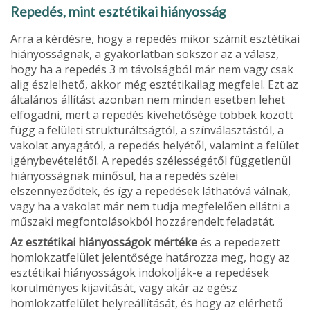
Repedés, mint esztétikai hiányosság
Arra a kérdésre, hogy a repedés mikor számít esztétikai
hiányosságnak, a gyakorlatban sokszor az a válasz,
hogy ha a repedés 3 m távolságból már nem vagy csak
alig észlelhető, akkor még esztétikailag megfelel. Ezt az
általános állítást azonban nem minden esetben lehet
elfogadni, mert a repedés kivehetősége többek között
függ a felü­leti strukturáltságtól, a színválasztástól, a
vakolat anyagától, a repedés helyétől, valamint a felület
igénybevételétől. A repedés szélességétől függet­lenül
hiányosságnak minősül, ha a repedés szélei
elszennyeződtek, és így a repedések láthatóvá vál­nak,
vagy ha a vakolat már nem tudja megfelelően ellátni a
műszaki megfontolásokból hozzárendelt feladatát.
Az esztétikai hiányosságok mértéke
és a repedezett
homlokzatfelület jelentősége határozza meg, hogy az
esztétikai hiányosságok indokolják-e a repedések
körülményes kijavítását, vagy akár az egész
homlokzatfelület helyreállítását, és hogy az elérhető