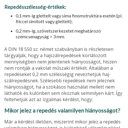
Repedésszélesség-értékek:
0,1 mm-ig glettelt vagy sima finomstruktúra esetén (pl.
filccel simított vagy glettelt);
0,2 mm-ig, szövetszerkezetet meghatározó
szemcsenagyság > 3 mm.
A DIN 18 550 sz. német szabványban is részlete­sen
tárgyalják, hogy a hajszálrepedések korlátozott
mennyiségben nem jelentenek hiányosságot, hiszen
nem rontják a vakolat műszaki értékét. Általában a
repedéseket 0,2 mm szélességig nevezhetjük haj­
szálrepedésnek. Szélesebb repedések nem jeleznek
hiányosságot, ha a szokásos használat mellett nem
láthatók és különben sem okoznak semmilyen kárt. Így
feltehetjük azt az izgalmas kérdést, hogy:
Mikor jelez a repedés valamilyen hiányosságot?
Már a kérdést illetően, miszerint mikor jelez a repedés
valamilyen hiányosságot, is különböző véleményekkel