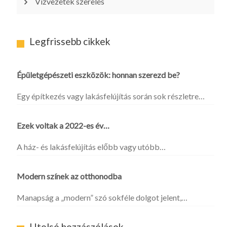
Vízvezeték szerelés
Legfrissebb cikkek
Épületgépészeti eszközök: honnan szerezd be?
Egy építkezés vagy lakásfelújítás során sok részletre…
Ezek voltak a 2022-es év…
A ház- és lakásfelújítás előbb vagy utóbb…
Modern színek az otthonodba
Manapság a „modern” szó sokféle dolgot jelent,…
Utolsó hozzászólások