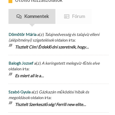
Kommentek
Fórum
Dömötör Mária
a(z)
Talajnedvesség és talajvíz elleni
(alépítményi) szigetelések
oldalon írta:
Tisztelt Cím! Érdeklődni szeretnék, hogy…
Balogh Jozsef
a(z)
A keringetett melegvíz-fűtés elve
oldalon írta:
Es miert all le a…
Szabó Gyula
a(z)
Gázkazán működési hibák és
megoldások
oldalon írta:
Tisztelt Szerkesztőség! Ferrili new elite…