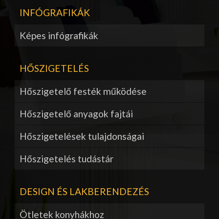
INFÓGRAFIKÁK
Képes infógrafikák
HŐSZIGETELÉS
Hőszigetelő festék működése
Hőszigetelő anyagok fajtái
Hőszigetelések tulajdonságai
Hőszigetelés tudástár
DESIGN ÉS LAKBERENDEZÉS
Ötletek konyhákhoz