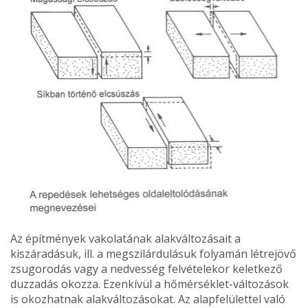
Az építmények vakola­tának alakváltozásait a
kiszáradásuk, ill. a megszi­lárdulásuk folyamán létrejövő
zsugorodás vagy a nedvesség felvételekor keletkező
duzzadás okozza. Ezenkívül a hőmérséklet-változások
is okozhatnak alakváltozásokat. Az alapfelülettel való