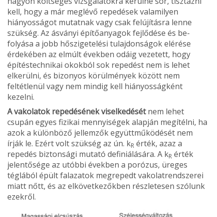
nagyon költséges vizsgálatokra kerülne sor, tisztáz­ni
kell, hogy a már meglévő repedések valamilyen
hiányosságot mutatnak vagy csak felújításra lenne
szükség. Az ásványi építőanyagok fejlődése és be­
folyása a jobb hőszigetelési tulajdonságok elérése
érdekében az elmúlt években odáig vezetett, hogy
építéstechnikai okokból sok repedést nem is lehet
elkerülni, és bizonyos körülmények között nem
feltétlenül vagy nem mindig kell hiányosságként
kezelni.
A vakolatok repedésének viselkedését
nem lehet
csupán egyes fizikai mennyiségek alapján megítélni, ha
azok a különböző jellemzők együtt­működését nem
írják le. Ezért volt szükség az ún. k
érték, azaz a
R
repedés biztonsági mutató definiá­lására. A k
érték
R
jelentősége az utóbbi években a porózus, üreges
téglából épült falazatok megrepedt vakolatrendszerei
miatt nőtt, és az elkövetkezőkben részletesen szólunk
ezekről.