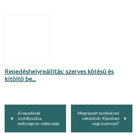
Repedéshelyreállítás: szerves kötésű és
kitöltő be...
A repedések
Megrepedt homlokzati
osztályozása,
vakolatok: Kijavítani
mélysége és szélessége
vagy kasírozni?