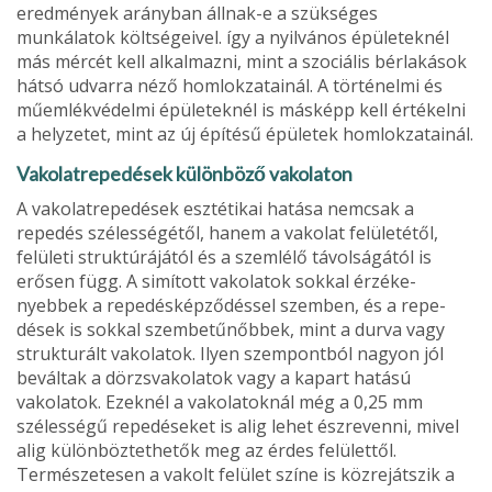
eredmények arányban állnak-e a szükséges
munkálatok költségeivel. így a nyilvános épületek­nél
más mércét kell alkalmazni, mint a szociális bérlakások
hátsó udvarra néző homlokzatainál. A történelmi és
műemlékvédelmi épületeknél is más­képp kell értékelni
a helyzetet, mint az új építésű épületek homlokzatainál.
Vakolatrepedések különböző vakolaton
A vakolatrepedések esztétikai hatása nemcsak a
repedés szélességétől, hanem a vakolat felületétől,
felületi struktúrájától és a szemlélő távolságától is
erősen függ. A simított vakolatok sokkal érzéke­
nyebbek a repedésképződéssel szemben, és a repe­
dések is sokkal szembetűnőbbek, mint a durva vagy
strukturált vakolatok. Ilyen szempontból nagyon jól
beváltak a dörzsvakolatok vagy a kapart hatású
vakolatok. Ezeknél a vakolatoknál még a 0,25 mm
szélességű repedéseket is alig lehet észrevenni, mi­vel
alig különböztethetők meg az érdes felülettől.
Természetesen a vakolt felület színe is közrejátszik a