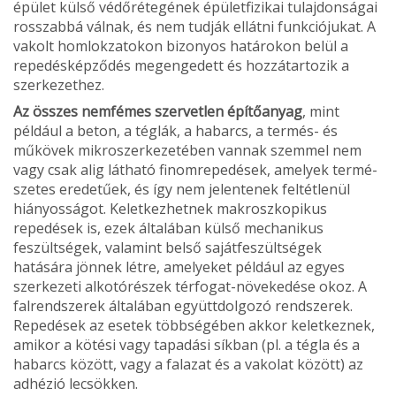
épület külső védőrétegének épületfizikai tulaj­donságai
rosszabbá válnak, és nem tudják ellátni funkciójukat. A
vakolt homlokzatokon bizonyos határokon belül a
repedésképződés megenge­dett és hozzátartozik a
szerkezethez.
Az összes nemfémes szervetlen építőanyag
, mint
például a beton, a téglák, a habarcs, a termés- és
műkövek mikroszerkezetében vannak szemmel nem
vagy csak alig látható finomrepedések, amelyek termé­
szetes eredetűek, és így nem jelentenek feltétlenül
hiányosságot. Keletkezhetnek makroszkopikus
repedések is, ezek általában külső mechanikus
feszültségek, valamint belső sajátfeszültségek
hatására jönnek létre, amelyeket például az egyes
szerkezeti alkotórészek térfogat-növekedése okoz. A
falrendszerek általában együttdolgozó rend­szerek.
Repedések az esetek többségében akkor keletkeznek,
amikor a kötési vagy tapadási síkban (pl. a tégla és a
habarcs között, vagy a falazat és a vakolat között) az
adhézió lecsökken.