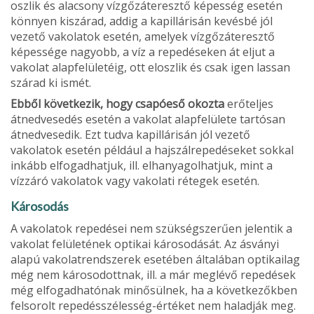
oszlik és alacsony vízgőzáteresztő képesség esetén
könnyen kiszárad, addig a kapillárisán kevésbé jól
vezető vakolatok esetén, amelyek vízgőzáteresztő
képessége nagyobb, a víz a repedéseken át eljut a
vakolat alapfelületéig, ott eloszlik és csak igen lassan
szárad ki ismét.
Ebből következik, hogy csapóeső okozta
erőteljes
átnedvesedés esetén a vakolat alapfelülete tartósan
átnedvesedik. Ezt tud­va kapillárisán jól vezető
vakolatok esetén például a hajszálrepedéseket sokkal
inkább elfogadhatjuk, ill. elhanyagolhatjuk, mint a
vízzáró vakolatok vagy vakolati rétegek esetén.
Károsodás
A vakolatok repedései nem szükségszerűen je­lentik a
vakolat felületének optikai károsodását. Az ásványi
alapú vakolatrendszerek esetében általában optikailag
még nem károsodottnak, ill. a már meg­lévő repedések
még elfogadhatónak minősülnek, ha a következőkben
felsorolt repedésszélesség-értéket nem haladják meg.