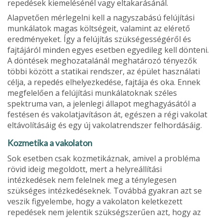
repedések kiemelésénél vagy eltakarásánál.
Alapvetően mérlegelni kell a nagyszabású felújí­tási
munkálatok magas költségeit, valamint az elér­ető
eredményeket. Így a felújítás szükségességéről és
fajtájáról minden egyes esetben egyedileg kell dönteni.
A döntések meghozatalánál meghatározó tényezők
többi között a statikai rendszer, az épület használati
célja, a repedés elhelyezkedése, fajtája és oka. Ennek
megfelelően a felújítási munkálatoknak széles
spektruma van, a jelenlegi állapot meghagyá­sától a
festésen és vakolatjavításon át, egészen a régi vakolat
eltávolításáig és egy új vakolatrendszer felhordásáig.
Kozmetika a vakolaton
Sok esetben csak kozmetikáznak, amivel a probléma
rövid ideig megoldott, mert a helyreállí­tási
intézkedések nem felelnek meg a ténylegesen
szükséges intézkedéseknek. Továbbá gyakran azt se
veszik figyelembe, hogy a vakolaton keletkezett
repedések nem jelentik szükségszerűen azt, hogy az