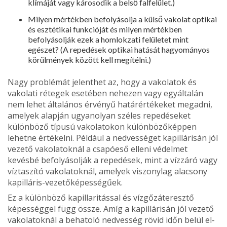
klímáját vagy károsodik a belső falfelület.)
Milyen mértékben befolyásolja a külső vako­lat optikai
és esztétikai funkcióját és milyen mértékben
befolyásolják ezek a homlokzati felületet mint
egészet? (A repedések optikai hatását hagyományos
körülmények között kell megítélni.)
Nagy problémát jelenthet az, hogy a vakolatok és
vakolati rétegek esetében nehezen vagy egyáltalán
nem lehet általános érvényű határértékeket megad­ni,
amelyek alapján ugyanolyan széles repedéseket
különböző típusú vakolatokon különbözőképpen
lehetne értékelni. Például a nedvességet kapillárisán jól
vezető vakolatoknál a csapóeső elleni védelmet
kevésbé befolyásolják a repedések, mint a vízzáró vagy
víztaszító vakolatoknál, amelyek viszonylag alacsony
kapilláris-vezetőképességűek.
Ez a külön­böző kapillaritással és vízgőzáteresztő
képességgel függ össze. Amíg a kapillárisán jól vezető
vakola­toknál a behatoló nedvesség rövid időn belül el­