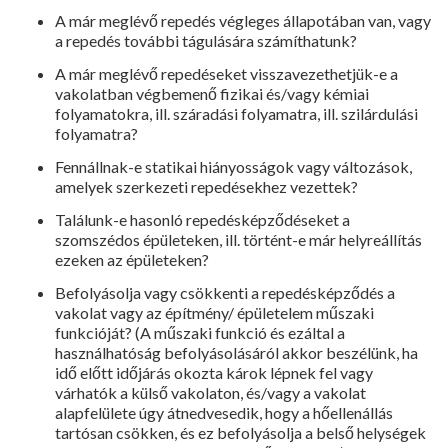
A már meglévő repedés végleges állapotában van, vagy
a repedés további tágulására számítha­tunk?
A már meglévő repedéseket visszavezethet­jük-e a
vakolatban végbemenő fizikai és/vagy kémiai
folyamatokra, ill. száradási folyamat­ra, ill. szilárdulási
folyamatra?
Fennállnak-e statikai hiányosságok vagy változások,
amelyek szerkezeti repedésekhez vezettek?
Találunk-e hasonló repedésképződéseket a
szomszédos épületeken, ill. történt-e már helyreállítás
ezeken az épületeken?
Befolyásolja vagy csökkenti a repedés­képződés a
vakolat vagy az építmény/ épületelem műszaki
funkcióját? (A mű­szaki funkció és ezáltal a
használhatóság befolyásolásáról akkor beszélünk, ha
idő előtt időjárás okozta károk lépnek fel vagy
várhatók a külső vakolaton, és/vagy a va­kolat
alapfelülete úgy átnedvesedik, hogy a hőellenállás
tartósan csökken, és ez be­folyásolja a belső helységek