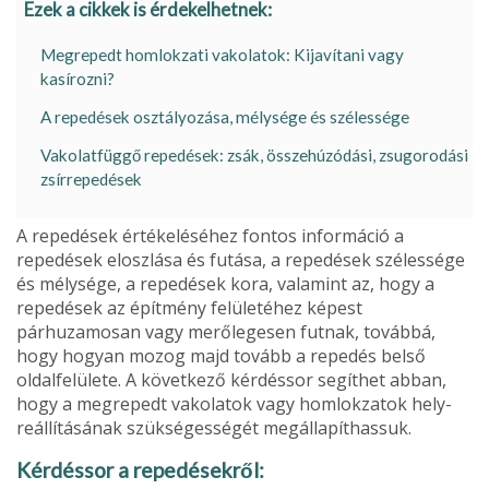
Ezek a cikkek is érdekelhetnek:
Megrepedt homlokzati vakolatok: Kijavítani vagy
kasírozni?
A repedések osztályozása, mélysége és szélessége
Vakolatfüggő repedések: zsák, összehúzódási, zsugorodási
zsírrepedések
A repedések értékeléséhez fontos információ a
repedések eloszlása és futása, a repedések széles­sége
és mélysége, a repedések kora, valamint az, hogy a
repedések az építmény felületéhez képest
párhuzamosan vagy merőlegesen futnak, továbbá,
hogy hogyan mozog majd tovább a repedés belső
oldalfelülete. A következő kérdéssor segíthet abban,
hogy a megrepedt vakolatok vagy homlokzatok hely­
reállításának szükségességét megállapíthassuk.
Kérdéssor a repedésekről: