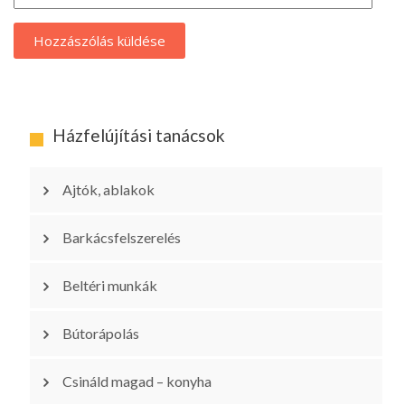
Házfelújítási tanácsok
Ajtók, ablakok
Barkácsfelszerelés
Beltéri munkák
Bútorápolás
Csináld magad – konyha