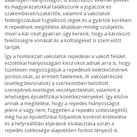
és magyarázatokkal találkozunk a jogászok és
szakemberek/szakértők, valamint a vakolatok
feldolgozásával foglalkozó cégek és a gyártók körében.
A repedések megítélése általában mindig szubjektív,
mivel a kár okát gyakran úgy keresik, hogy a károkozó
felelősségre vonását és a költségeket is szem előtt
tartják.
Így a homlokzati vakolatok repedései a vakolt felület
esztétikai hiányosságain kívül okot adnak arra is, hogy
tüzetesen megvizsgáljuk a repedések keletkezésének
pontos okát, az érintett falelemek, ill. vakolatrészek
(eset­leg bevonatok) a szerkezetben betöltött
szerepének esetleges veszélyeztetését, valamint a
lehetséges épületfizikai következményeket. Így elsőre
annak a megítélése, hogy a repedés hiányosságot
jelent-e vagy nem, független a repedés szélességétől,
még ha az épületfizikai folyamtok konkrét értékelése
és a helyreállítási eljárások kiválasztása során a
repedés szélessége alapvetően fontos tényező is.