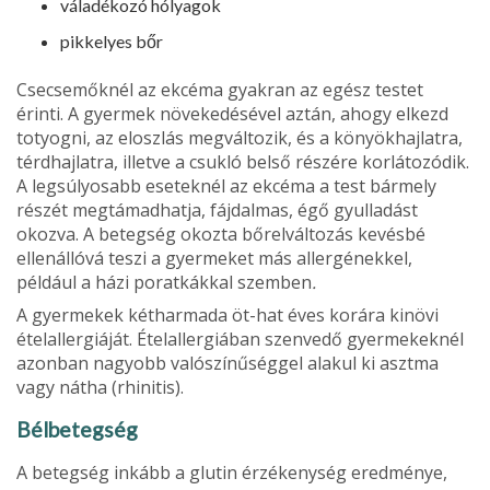
váladékozó hólyagok
pikkelyes bőr
Csecsemőknél az ekcéma gyakran az egész testet
érinti. A gyermek növeke­désével aztán, ahogy elkezd
totyogni, az eloszlás megváltozik, és a könyök­hajlatra,
térdhajlatra, illetve a csukló belső részére korlátozódik.
A legsúlyosabb eseteknél az ekcéma a test bár­mely
részét megtámadhatja, fájdalmas, égő gyulladást
okozva. A betegség okozta bőrelváltozás kevésbé
ellenál­lóvá teszi a gyermeket más allergénekkel,
például a házi poratkákkal szem­ben
.
A gyermekek kétharmada öt-hat éves korára kinövi
ételallergiáját. Ételallergiában szenvedő gyermekeknél
azonban nagyobb valószínűséggel alakul ki asztma
vagy nátha (rhinitis).
Bélbetegség
A betegség inkább a glutin érzékenység eredménye,