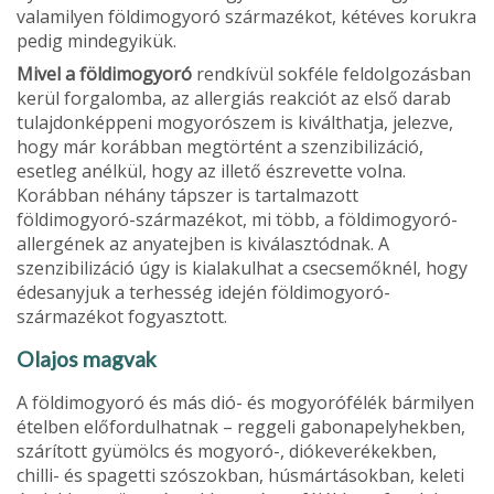
valamilyen földimogyoró ­származékot, kétéves korukra
pedig mindegyikük.
Mivel a földimogyoró
rendkívül sokféle feldolgozásban
kerül forgalomba, az allergiás reakciót az első darab
tulajdonképpeni mogyorószem is kiválthatja, jelezve,
hogy már korábban megtörtént a szenzibilizáció,
esetleg anélkül, hogy az illető észrevette volna.
Korábban néhány tápszer is tartalmazott
földimogyoró-származékot, mi több, a földimogyoró-
allergének az anyatejben is kiválasztódnak. A
szenzibilizáció úgy is kialakulhat a csecsemőknél, hogy
édes­anyjuk a terhesség idején földimogyoró­
származékot fogyasztott.
Olajos magvak
A földimogyoró és más dió- és mo­gyorófélék bármilyen
ételben előfordul­hatnak – reggeli gabonapelyhekben,
szárított gyümölcs és mogyoró-, dióke­verékekben,
chilli- és spagetti szószok­ban, húsmártásokban, keleti