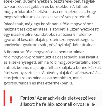
ételekben, süteményekben, tésztafélékben, fagylal­
tokban, édességekben és köretekben. A látható
mogyoródarabkák eltávolítása nem jelenti azt, hogy
megszabadultunk az összes veszélyes proteintől.
Ráadásnak, még egy korábban a föl­dimogyoróhoz
használt eszköz érintése is átviheti a „szennyeződést”
egy másik ételre. Gondot okoz a főzésnél földimo­
gyoróból készült olajak proteinszennye­zettsége is,
amelyeket gyakran csak „nö­vényi olaj”-ként árulnak.
A finomított földimogyoró-olaj nem tartalmaz
földimogyoró-proteint (azt az összetevőt, ami kiváltja
az érzékenységet), ám ha földimogyoró-tartalmú ételt
sütnek benne, majd újra felhasználják, a benne készült
étel szennyezett lesz. A növényolajak újrafelhasználása
elterjedt szokás mind az otthonokban, mind
gyorsbüfékben és más éttermekben is.
Fontos!
Az anaphylaxia életveszélyes
álla­pot; ha fellép, azonnali orvosi ellá­