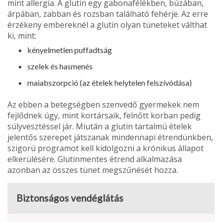
mint allergia. A glutin egy gabonafélékben, búzában,
árpában, zab­ban és rozsban található fehérje. Az erre
érzékeny embereknél a glutin olyan tü­neteket válthat
ki, mint:
kényelmetlen puffadtság
szelek és hasmenés
maiabszorpció (az ételek helytelen felszívódása)
Az ebben a betegségben szenvedő gyermekek nem
fejlődnek úgy, mint kor­társaik, felnőtt korban pedig
súlyvesz­téssel jár. Miután a glutin tartalmú ételek
jelentős szerepet játszanak mindennapi étrendünkben,
szigorú programot kell kidolgozni a krónikus állapot
elkerülésé­re. Glutinmentes étrend alkalmazása
azonban az összes tünet megszűnését hozza.
Biztonságos vendéglátás