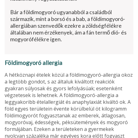
Bár a földimogyoró ugyanabból a családból
származik, mint a borsó és a bab, a földimogyoró-
allergiában szenvedők ezekre a zöldségfélékre
általában nem érzékenyek, ám a fán termő dió- és
mogyorófélékre igen.
Földimogyoró ­allergia
A hétköznapi ételek közül a földimogyo­ró-allergia okoz
a legtöbb gondot, s az általuk kiváltott reakciók
gyakran súlyo­sak és gyors lefolyásúak; esetenként
vég­zetesek is lehetnek. A földimogyoró-al­lergia a
leggyakoribb ételallergiát és anaphylaxiát kiváltó ok. A
föld egyes te­rületein évente körülbelül öt kilogramm
földimogyorót fogyasztanak az emberek, átlagosan,
mogyoróvaj, édességek, pék­sütemények és mogyoró
formájában. Ezeken a területeken a gyermekek
nyolcvan százaléka már egyéves kora előtt fogyaszt