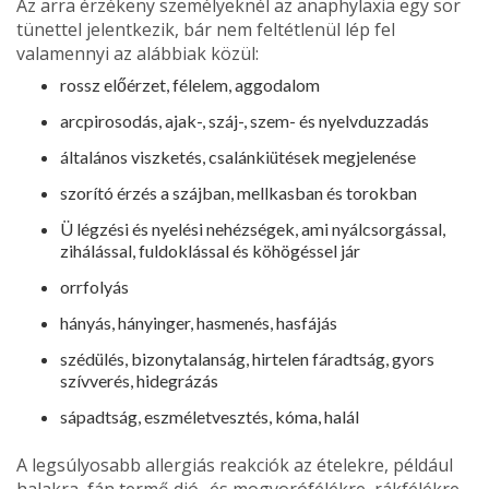
Az arra érzékeny személyeknél az anaphylaxia egy sor
tünettel jelentkezik, bár nem feltétlenül lép fel
valamennyi az alábbiak közül:
rossz előérzet, félelem, aggodalom
arcpirosodás, ajak-, száj-, szem- és nyelvduzzadás
általános viszketés, csalánkiütések megjelenése
szorító érzés a szájban, mellkasban és torokban
Ü légzési és nyelési nehézségek, ami nyálcsorgással,
zihálással, fuldoklással és köhögéssel jár
orrfolyás
hányás, hányinger, hasmenés, hasfá­jás
szédülés, bizonytalanság, hirtelen fá­radtság, gyors
szívverés, hidegrázás
sápadtság, eszméletvesztés, kóma, halál
A legsúlyosabb allergiás reakciók az éte­lekre, például
halakra, fán termő dió- és mogyorófélékre, rákfélékre