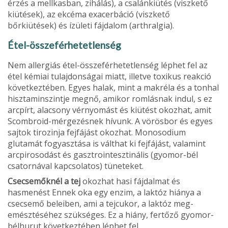
érzés a mellkasban, zihálás), a csalánki­ütés (viszkető
kiütések), az ekcéma exacerbáció (viszkető
bőrkiütések) és ízületi fájdalom (arthralgia).
Étel-összeférhetetlenség
Nem allergiás étel-összeférhetetlenség léphet fel az
étel kémiai tulajdonságai miatt, illetve toxikus reakció
következ­tében. Egyes halak, mint a makréla és a tonhal
hisztaminszintje megnő, amikor romlásnak indul, s ez
arcpírt, alacsony vérnyomást és kiütést okozhat, amit
Scombroid-mérgezésnek hívunk. A vö­rösbor és egyes
sajtok tirozinja fejfájást okozhat. Monosodium
glutamát fo­gyasztása is válthat ki fejfájást, valamint
arcpirosodást és gasztrointesztinális (gyomor-bél
csatornával kapcsolatos) tüneteket.
Csecsemőknél a tej
okozhat hasi fájdalmat és
hasmenést Ennek oka egy enzim, a laktóz hiánya a
csecsemő beleiben, ami a tejcukor, a laktóz meg­
emésztéséhez szükséges. Ez a hiány, fer­tőző gyomor-
bélhurut következtében léphet fel.