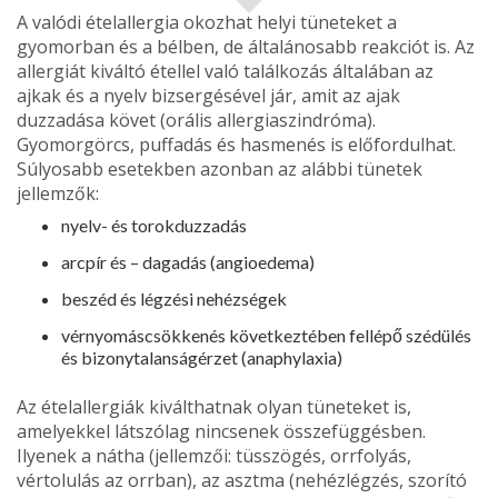
A valódi ételallergia okozhat helyi tüne­teket a
gyomorban és a bélben, de ál­talánosabb reakciót is. Az
allergiát kivál­tó étellel való találkozás általában az
ajkak és a nyelv bizsergésével jár, amit az ajak
duzzadása követ (orális aller­giaszindróma).
Gyomorgörcs, puffadás és hasmenés is előfordulhat.
Súlyosabb esetekben azonban az alábbi tünetek
jellemzők:
nyelv- és torokduzzadás
arcpír és – dagadás (angioedema)
beszéd és légzési nehézségek
vérnyomáscsökkenés következtében fellépő szédülés
és bizonytalanságér­zet (anaphylaxia)
Az ételallergiák kiválthatnak olyan tüne­teket is,
amelyekkel látszólag nincsenek összefüggésben.
Ilyenek a nátha (jellem­zői: tüsszögés, orrfolyás,
vértolulás az orrban), az asztma (nehézlégzés, szorító