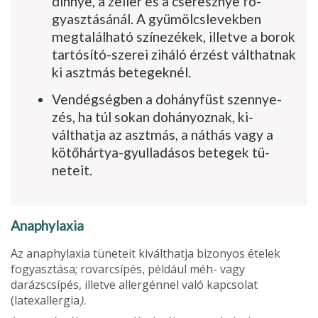
dinnye, a zeller és a cseresznye fo­
gyasztásánál. A gyümölcslevekben
megtalálható színezékek, illetve a borok
tartósító-szerei ziháló érzést válthatnak
ki asztmás betegeknél.
Vendégségben a dohányfüst szennye­
zés, ha túl sokan dohányoznak, ki­
válthatja az asztmás, a náthás vagy a
kötőhártya-gyulladásos betegek tü­
neteit.
Anaphylaxia
Az anaphylaxia tüneteit kiválthatja bizo­nyos ételek
fogyasztása; rovarcsípés, pél­dául méh- vagy
darázscsípés, illetve allergénnel való kapcsolat
(latexallergia
).