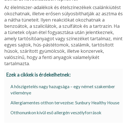
Az élelmiszer-adalékok és ételszí­nezékek csalánkiütést
okozhatnak, illet­ve erősen súlyosbíthatják az asztma és
a nátha tüneteit. Ilyen reakciókat okoz­hatnak a
benzoátok, a szalicilátok, a szulfátok és a tartrazin. Ha
a tünetek olyan étel fogyasztása után jelentkez­nek,
amely tartósítóanyagot vagy színe­zéket tartalmaz, mint
egyes sajtok, hús-pástétomok, szalámik, tartósított
húsok, szárított gyümölcsök, illetve konzervek,
valószínű, hogy a fenti anyagok valame­lyikét
tartalmazta.
Ezek a cikkek is érdekelhetnek:
A hőszigetelés nagy hazugsága – egy német szakember
véleménye
Allergiamentes otthon tervezése: Sunbury Healthy House
Otthonunkon kívül eső allergén veszélyforrások