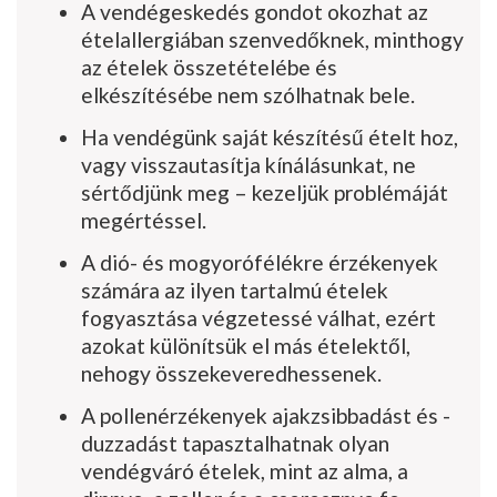
A vendégeskedés gondot okozhat az
ételallergiában szenvedőknek, minthogy
az ételek összetételébe és
elkészítésébe nem szólhatnak bele.
Ha vendégünk saját készítésű ételt hoz,
vagy visszautasítja kínálásunkat, ne
sértődjünk meg – kezeljük prob­lémáját
megértéssel.
A dió- és mogyorófélékre érzékenyek
számára az ilyen tartalmú éte­lek
fogyasztása végzetessé válhat, ezért
azokat különítsük el más ételek­től,
nehogy összekeveredhessenek.
A pollenérzékenyek ajakzsibbadást és -
duzzadást tapasztalhatnak olyan
vendégváró ételek, mint az alma, a