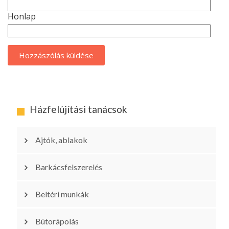
Honlap
Házfelújítási tanácsok
Ajtók, ablakok
Barkácsfelszerelés
Beltéri munkák
Bútorápolás