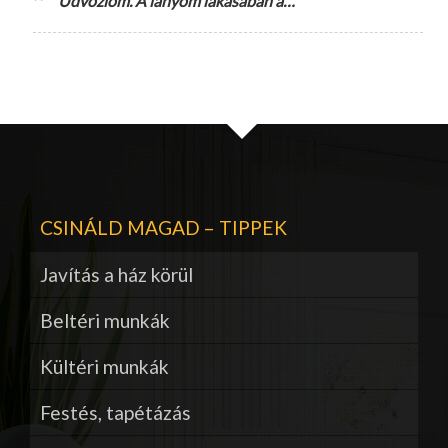
Udvozlom. A lanyom lakasaban a…
CSINÁLD MAGAD – TIPPEK
Javítás a ház körül
Beltéri munkák
Kültéri munkák
Festés, tapétázás