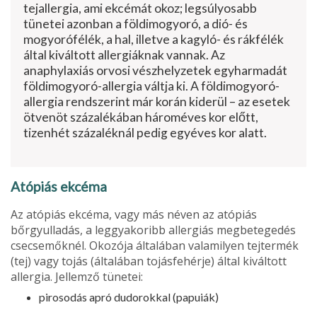
tejallergia, ami ekcémát okoz; legsúlyosabb
tünetei azonban a földimogyoró, a dió- és
mogyorófélék, a hal, illetve a kagyló- és rákfélék
által kiváltott allergiáknak vannak. Az
anaphylaxiás orvosi vészhelyzetek egyhar­madát
földimogyoró-allergia váltja ki. A földimogyoró-
allergia rendszerint már korán kiderül – az esetek
ötvenöt százalékában három­éves kor előtt,
tizenhét százaléknál pedig egyéves kor alatt.
Atópiás ekcéma
Az atópiás ekcéma, vagy más néven az atópiás
bőrgyulladás, a leggyakoribb al­lergiás megbetegedés
csecsemőknél. Okozója általában valamilyen tejtermék
(tej) vagy tojás (általában tojásfehérje) által kiváltott
allergia. Jellemző tünetei:
pirosodás apró dudorokkal (papuiák)