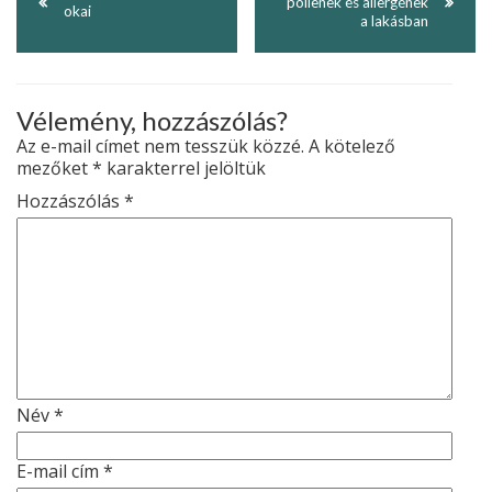
pollenek és allergének
okai
a lakásban
Vélemény, hozzászólás?
Az e-mail címet nem tesszük közzé.
A kötelező
mezőket
*
karakterrel jelöltük
Hozzászólás
*
Név
*
E-mail cím
*