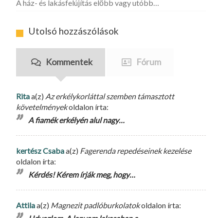
A ház- és lakásfelújítás előbb vagy utóbb…
Utolsó hozzászólások
Kommentek
Fórum
Rita
a(z)
Az erkélykorláttal szemben támasztott
követelmények
oldalon írta:
A fiamék erkélyén alul nagy…
kertész Csaba
a(z)
Fagerenda repedéseinek kezelése
oldalon írta:
Kérdés! Kérem írják meg, hogy…
Attila
a(z)
Magnezit padlóburkolatok
oldalon írta: