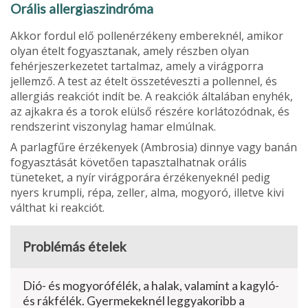
Orális allergiaszindróma
Akkor fordul elő pollenérzékeny embe­reknél, amikor
olyan ételt fogyasztanak, amely részben olyan
fehérjeszerkezetet tartalmaz, amely a virágporra
jellemző. A test az ételt összetéveszti a pollennel, és
allergiás reakciót indít be. A reakciók általában enyhék,
az ajkakra és a torok elülső részére korlátozódnak, és
rend­szerint viszonylag hamar elmúlnak.
A parlagfűre érzékenyek (Ambrosia) dinnye vagy banán
fogyasztását követően tapasztalhatnak orális
tüneteket, a nyír virágporára érzékenyeknél pedig
nyers krumpli, répa, zeller, alma, mogyoró, il­letve kivi
válthat ki reakciót.
Problémás ételek
Dió- és mogyorófélék, a halak, valamint a kagyló-
és rákfélék. Gyermekeknél leggyakoribb a