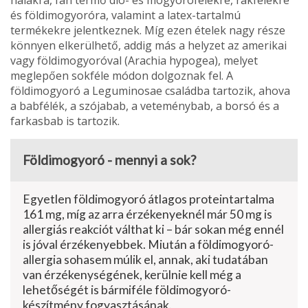
és földimo­gyoróra, valamint a latex-tartalmú
termékekre jelentkeznek. Míg ezen ételek nagy része
könnyen elkerül­hető, addig más a helyzet az amerikai
vagy földimogyoróval (Arachia hypogea), melyet
meglepően sokféle módon dolgoznak fel. A
földimogyoró a Leguminosae családba tartozik, ahova
a babfé­lék, a szójabab, a veteménybab, a borsó és a
farkasbab is tartozik.
Földimogyoró - mennyi a sok?
Egyetlen földimogyoró átlagos proteintartalma
161 mg, míg az arra érzékenyeknél már 50 mg is
allergiás reakciót válthat ki – bár sokan még ennél
is jóval érzékenyebbek. Miután a földimogyoró-
allergia sohasem múlik el, annak, aki tudatában
van érzékenységének, kerülnie kell még a
lehetőségét is bármiféle földimogyoró-
készítmény fogyasztásának.