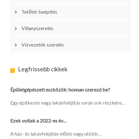
Tetőtér beépítés
Villanyszerelés
Vízvezeték szerelés
Legfrissebb cikkek
Épületgépészeti eszközök: honnan szerezd be?
Egy építkezés vagy lakásfelújítás során sok részletre…
Ezek voltak a 2022-es év…
A ház- és lakásfelújítás előbb vagy utóbb…