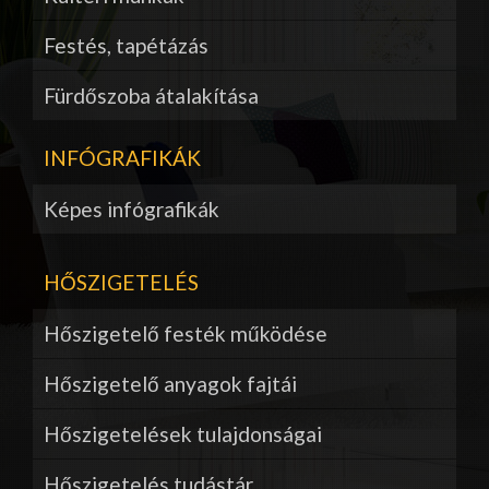
Festés, tapétázás
Fürdőszoba átalakítása
INFÓGRAFIKÁK
Képes infógrafikák
HŐSZIGETELÉS
Hőszigetelő festék működése
Hőszigetelő anyagok fajtái
Hőszigetelések tulajdonságai
Hőszigetelés tudástár