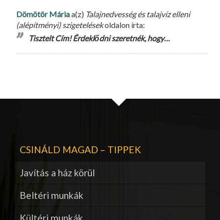
Dömötör Mária
a(z)
Talajnedvesség és talajvíz elleni
(alépítményi) szigetelések
oldalon írta:
Tisztelt Cím! Érdeklődni szeretnék, hogy…
CSINÁLD MAGAD – TIPPEK
Javítás a ház körül
Beltéri munkák
Kültéri munkák