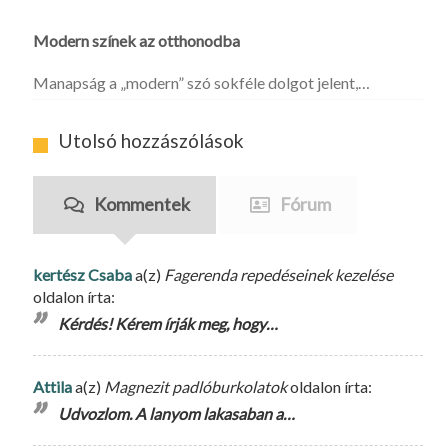
Modern színek az otthonodba
Manapság a „modern” szó sokféle dolgot jelent,…
Utolsó hozzászólások
Kommentek
Fórum
kertész Csaba
a(z)
Fagerenda repedéseinek kezelése
oldalon írta:
Kérdés! Kérem írják meg, hogy…
Attila
a(z)
Magnezit padlóburkolatok
oldalon írta:
Udvozlom. A lanyom lakasaban a…