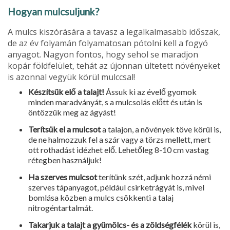
Hogyan mulcsuljunk?
A mulcs kiszórására a tavasz a legalkalmasabb időszak,
de az év folyamán folyamatosan pótolni kell a fogyó
anyagot. Nagyon fontos, hogy sehol se maradjon
kopár földfelület, tehát az újonnan ültetett növényeket
is azonnal vegyük körül mulccsal!
Készítsük elő a talajt!
Ássuk ki az évelő gyomok
minden maradványát, s a mulcsolás előtt és után is
öntözzük meg az ágyást!
Terítsük el a mulcsot
a talajon, a növények töve körül is,
de ne halmozzuk fel a szár vagy a törzs mellett, mert
ott rothadást idézhet elő. Lehetőleg 8-10 cm vastag
rétegben használjuk!
Ha szerves mulcsot
terítünk szét, adjunk hozzá némi
szerves tápanyagot, például csirketrágyát is, mivel
bomlása közben a mulcs csökkenti a talaj
nitrogéntartalmát.
Takarjuk a talajt a gyümölcs- és a zöldségfélék
körül is,