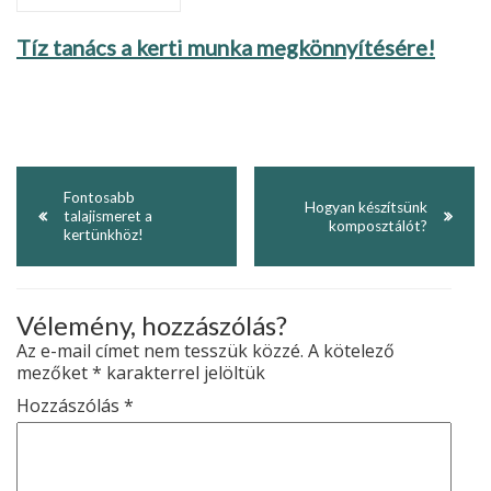
Tíz tanács a kerti munka megkönnyítésére!
Fontosabb
Hogyan készítsünk
talajismeret a
komposztálót?
kertünkhöz!
Vélemény, hozzászólás?
Az e-mail címet nem tesszük közzé.
A kötelező
mezőket
*
karakterrel jelöltük
Hozzászólás
*