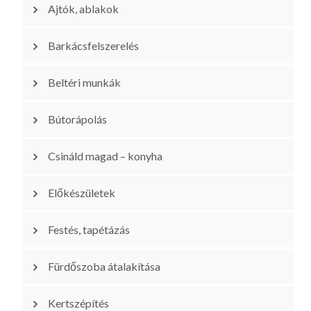
Ajtók, ablakok
Barkácsfelszerelés
Beltéri munkák
Bútorápolás
Csináld magad – konyha
Előkészületek
Festés, tapétázás
Fürdőszoba átalakítása
Kertszépítés