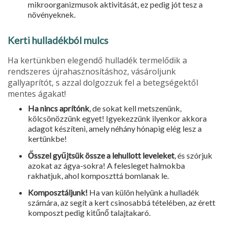
mikroorganizmusok aktivitását, ez pedig jót tesz a
növényeknek.
Kerti hulladékból mulcs
Ha kertünkben elegendő hulladék termelődik a
rendszeres újrahasznosításhoz, vásároljunk
gallyaprítót, s azzal dolgozzuk fel a betegségektől
mentes ágakat!
Ha nincs aprítónk
, de sokat kell metszenünk,
kölcsönözzünk egyet! Igyekezzünk ilyenkor akkora
adagot készíteni, amely néhány hónapig elég lesz a
kertünkbe!
Ősszel gyűjtsük össze a lehullott leveleket
, és szórjuk
azokat az ágya-sokra! A felesleget halmokba
rakhatjuk, ahol komposzttá bomlanak le.
Komposztáljunk!
Ha van külön helyünk a hulladék
számára, az segít a kert csinosabbá tételében, az érett
komposzt pedig kitűnő talajtakaró.