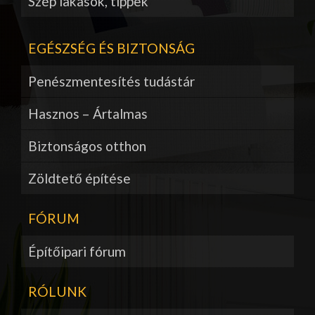
Szép lakások, tippek
EGÉSZSÉG ÉS BIZTONSÁG
Penészmentesítés tudástár
Hasznos – Ártalmas
Biztonságos otthon
Zöldtető építése
FÓRUM
Építőipari fórum
RÓLUNK