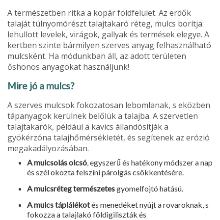
A természetben ritka a kopár földfelület. Az erdők
talaját túl­nyomórészt talajtakaró réteg, mulcs borítja:
lehullott levelek, virágok, gallyak és termések elegye. A
kertben szinte bármilyen szerves anyag felhasználható
mulcsként. Ha módunkban áll, az adott területen
őshonos anyagokat használjunk!
Mire jó a mulcs?
A szerves mulcsok fokozatosan lebomlanak, s eközben
tápanyagok kerülnek belőlük a talajba. A szervetlen
talajtakarók, például a kavics állandósítják a
gyökérzóna talajhőmérsékletét, és segítenek az erózió
megakadályozásában.
A mulcsolás olcsó
, egyszerű és hatékony módszer a nap
és szél okozta felszíni párolgás csökkentésére.
A mulcsréteg természetes
gyomelfojtó hatású.
A mulcs táplálékot
és menedéket nyújt a rovaroknak, s
fokozza a talajlakó földigiliszták és