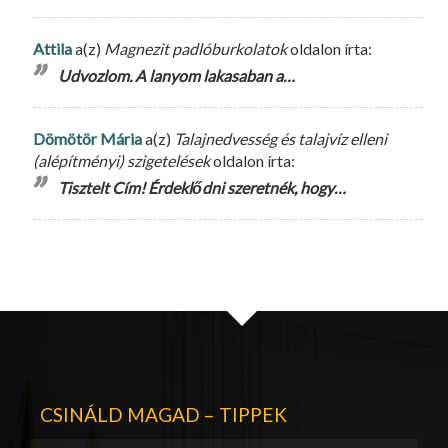
Attila
a(z)
Magnezit padlóburkolatok
oldalon írta:
Udvozlom. A lanyom lakasaban a…
Dömötör Mária
a(z)
Talajnedvesség és talajvíz elleni
(alépítményi) szigetelések
oldalon írta:
Tisztelt Cím! Érdeklődni szeretnék, hogy…
CSINÁLD MAGAD – TIPPEK