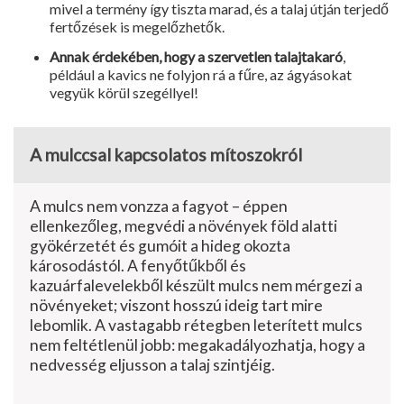
mivel a termény így tiszta marad, és a talaj útján terjedő
fertőzések is megelőzhetők.
Annak érdekében, hogy a szervetlen talajtakaró
,
például a kavics ne folyjon rá a fűre, az ágyásokat
vegyük körül szegéllyel!
A mulccsal kapcsolatos mítoszokról
A mulcs nem vonzza a fagyot – éppen
ellenkezőleg, megvédi a növények föld alatti
gyökérzetét és gumóit a hideg okozta
károsodástól. A fenyőtűkből és
kazuárfalevelekből készült mulcs nem mérgezi a
növényeket; viszont hosszú ideig tart mire
lebomlik. A vastagabb rétegben leterített mulcs
nem feltétlenül jobb: megakadályozhatja, hogy a
nedvesség eljusson a talaj szintjéig.