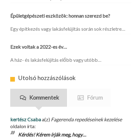
Épületgépészeti eszközök: honnan szerezd be?
Egy építkezés vagy lakásfelújítás során sok részletre…
Ezek voltak a 2022-es év…
A ház- és lakásfelújítás előbb vagy utóbb…
Utolsó hozzászólások
Kommentek
Fórum
kertész Csaba
a(z)
Fagerenda repedéseinek kezelése
oldalon írta:
Kérdés! Kérem írják meg, hogy…