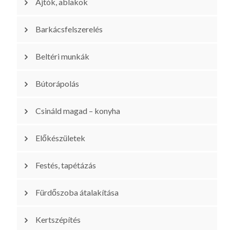
Ajtók, ablakok
Barkácsfelszerelés
Beltéri munkák
Bútorápolás
Csináld magad – konyha
Előkészületek
Festés, tapétázás
Fürdőszoba átalakítása
Kertszépítés