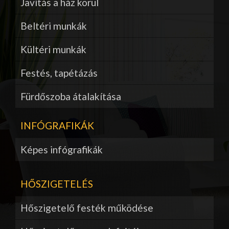
Javítás a ház körül
Beltéri munkák
Kültéri munkák
Festés, tapétázás
Fürdőszoba átalakítása
INFÓGRAFIKÁK
Képes infógrafikák
HŐSZIGETELÉS
Hőszigetelő festék működése