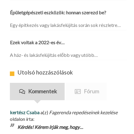
Épületgépészeti eszközök: honnan szerezd be?
Egy építkezés vagy lakásfelújítás során sok részletre…
Ezek voltak a 2022-es év…
A ház- és lakásfelújítás előbb vagy utóbb…
Utolsó hozzászólások
Kommentek
Fórum
kertész Csaba
a(z)
Fagerenda repedéseinek kezelése
oldalon írta:
Kérdés! Kérem írják meg, hogy…