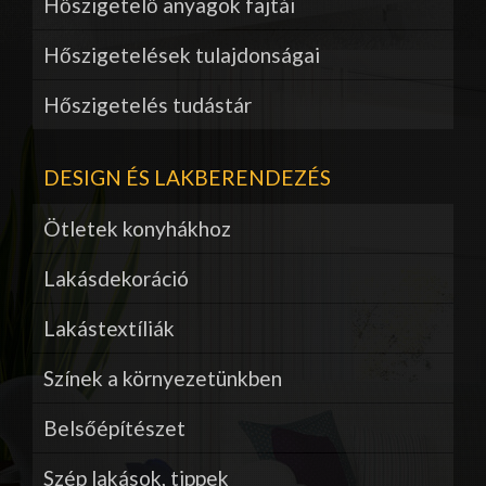
Hőszigetelő anyagok fajtái
Hőszigetelések tulajdonságai
Hőszigetelés tudástár
DESIGN ÉS LAKBERENDEZÉS
Ötletek konyhákhoz
Lakásdekoráció
Lakástextíliák
Színek a környezetünkben
Belsőépítészet
Szép lakások, tippek