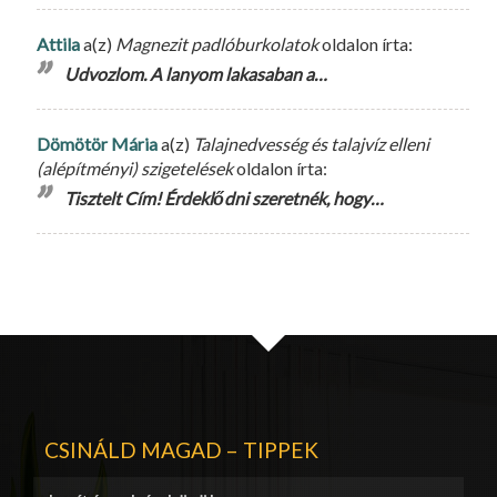
Attila
a(z)
Magnezit padlóburkolatok
oldalon írta:
Udvozlom. A lanyom lakasaban a…
Dömötör Mária
a(z)
Talajnedvesség és talajvíz elleni
(alépítményi) szigetelések
oldalon írta:
Tisztelt Cím! Érdeklődni szeretnék, hogy…
CSINÁLD MAGAD – TIPPEK