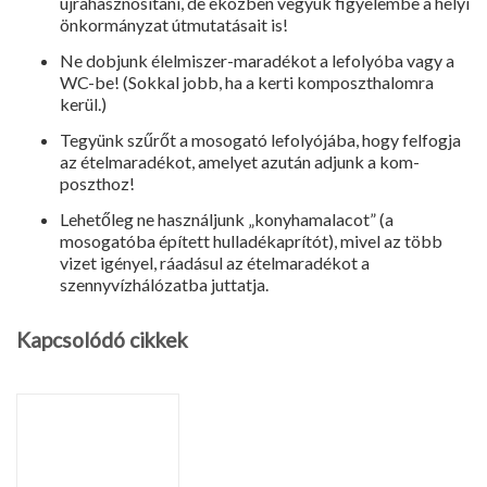
újrahasznosítani, de eközben vegyük figyelembe a helyi
önkormányzat út­mutatásait is!
Ne dobjunk élelmiszer-maradékot a lefolyóba vagy a
WC-be! (Sokkal jobb, ha a kerti komposzthalomra
kerül.)
Tegyünk szűrőt a mosogató lefo­lyójába, hogy felfogja
az ételmaradé­kot, amelyet azután adjunk a kom­
poszthoz!
Lehetőleg ne használjunk „kony­hamalacot” (a
mosogatóba épített hulladékaprítót), mivel az több
vizet igényel, ráadásul az ételmaradékot a
szennyvízhálózatba juttatja.
Kapcsolódó cikkek