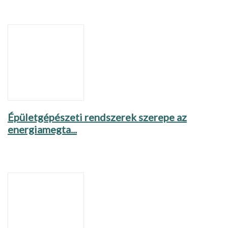
Épületgépészeti rendszerek szerepe az
energiamegta...