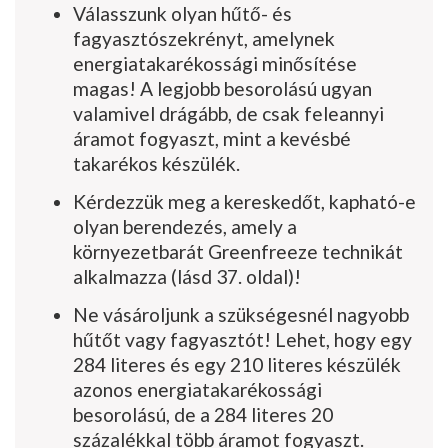
Válasszunk olyan hűtő- és
fagyasztószekrényt, amelynek
energiatakaré­kossági minősítése
magas! A legjobb besorolású ugyan
valamivel drágább, de csak feleannyi
áramot fogyaszt, mint a kevésbé
takarékos készülék.
Kérdezzük meg a kereskedőt, kapható-e
olyan berendezés, amely a
környezetbarát Greenfreeze technikát
alkalmazza (lásd 37. oldal)!
Ne vásároljunk a szükségesnél nagyobb
hűtőt vagy fagyasztót! Lehet, hogy egy
284 literes és egy 210 literes készülék
azonos energiatakaré­kossági
besorolású, de a 284 literes 20
százalékkal több áramot fogyaszt.