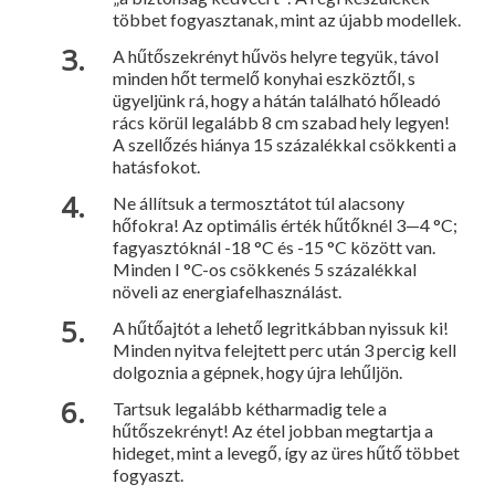
többet fogyasztanak, mint az újabb modellek.
A hűtőszekrényt hűvös helyre tegyük, távol
minden hőt termelő konyhai eszköztől, s
ügyeljünk rá, hogy a hátán található hőleadó
rács körül legalább 8 cm szabad hely le­gyen!
A szellőzés hiánya 15 száza­lékkal csökkenti a
hatásfokot.
Ne állítsuk a termosztátot túl alacsony
hőfokra! Az optimális érték hűtőknél 3—4 °C;
fagyasztók­nál -18 °C és -15 °C között van.
Minden I °C-os csökkenés 5 száza­lékkal
növeli az energiafelhasználást.
A hűtőajtót a lehető legritkáb­ban nyissuk ki!
Minden nyitva felejtett perc után 3 percig kell
dol­goznia a gépnek, hogy újra lehűljön.
Tartsuk legalább kétharmadig te­le a
hűtőszekrényt! Az étel job­ban megtartja a
hideget, mint a leve­gő, így az üres hűtő többet
fogyaszt.