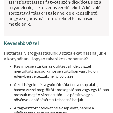
szárazjeget (azaz a fagyott szén-dioxidot), s ez a
folyadék oldja le a szennyező­déseket. A készülék
sorozatgyártása drága lenne, de elképzel­hető,
hogy az eljárás más termékeknél hamarosan
megjelenik.
Kevesebb vízzel
Háztartási vízfogyasztásunk 8 szá­zalékát használjuk el
a konyhában. Hogyan takarékoskodhatunk?
Kézi mosogatáskor az öblítést a hideg vízzel
megtöltött második mosogatótálban vagy külön
edény­ben végezzük, ne folyó vízzel!
A zöldségeket és a gyümölcsöket ne a csap alatt,
hanem vízzel meg­töltött mosogatóban vagy egy tál­ban
mossuk meg! A vizet ezután a pázsit vagy a
növények öntözésére is felhasználhatjuk.
A fagyasztott ételeket ne a csap alatt, hanem a
hűtőszekrényben olvasszuk ki!