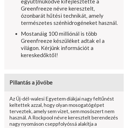
együttműködve kifejlesztette a
Greenfreeze névre keresztelt,
ózonbarát hűtési technikát, amely
természetes szénhidrogé­neket használ.
Mostanáig 100 milliónál is több
Greenfreeze készüléket adtak el a
világon. Kérjünk információt a
kereskedőktől!
Pillantás a jövőbe
Az Új-dél-walesi Egyetem diákjai nagy feltűnést
keltettek azzal, hogy olyan mosogatógépet
terveztek, amely sem vizet, sem mosószert nem
használ. A Rockpool névre keresztelt berendezés
nagy nyomáson cseppfolyóssá alakítja a