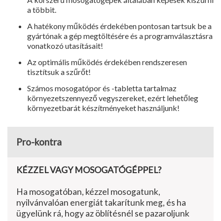
a többit.
A hatékony működés érdekében pontosan tartsuk be a
gyártónak a gép megtöltésére és a programvá­lasztásra
vonatkozó utasításait!
Az optimális működés érdekében rendszeresen
tisztítsuk a szűrőt!
Számos mosogatópor és -tabletta tartalmaz
környezetszennyező vegy­szereket, ezért lehetőleg
környezet­barát készítményeket használjunk!
Pro-kontra
KÉZZEL VAGY MOSOGATÓGÉPPEL?
Ha mosogatóban, kézzel mosogatunk,
nyilvánvalóan energiát takarítunk meg, és ha
ügyelünk rá, hogy az öblítésnél se pazaroljunk