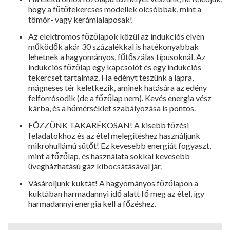
hogy a fűtőte­kercses modellek olcsóbbak, mint a
tömör- vagy kerámialaposak!
Az elektromos főzőlapok közül az indukciós elven
működők akár 30 százalékkal is hatékonyabbak
lehetnek a hagyományos, fűtőszálas típusoknál. Az
indukciós főzőlap egy kapcsolót és egy indukciós
teker­cset tartalmaz. Ha edényt teszünk a lapra,
mágneses tér keletkezik, aminek hatására az edény
felforró­sodik (de a főzőlap nem). Kevés energia vész
kárba, és a hőmérsék­let szabályozása is pontos.
FŐZZÜNK TAKARÉKOSAN! A kisebb főzési
feladatokhoz és az étel melegítéshez használjunk
mikrohullámú sütőt! Ez kevesebb energiát fogyaszt,
mint a főzőlap, és használata sokkal kevesebb
üvegház­hatású gáz kibocsátásával jár.
Vásároljunk kuktát! A hagyomá­nyos főzőlapon a
kuktában harmad­annyi idő alatt fő meg az étel, így
harmadannyi energia kell a főzéshez.