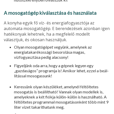
A mosogatógép kiválasztása és használata
A konyha egyik fő víz- és ener­giafogyasztója az
automata moso­gatógép. E berendezések azonban igen
hatékonyak lehetnek, ha a megfelelő modellt
választjuk, és okosan használjuk.
Olyan mosogatógépet vegyünk, amelynek az
energiatakarékossági besorolása magas,
vízfogyasztása pedig alacsony!
Figyeljünk oda arra, hogy a gép­nek legyen egy
„gazdaságos” prog­ramja is! Amikor lehet, ezzel a beál­
lítással mosogassunk!
Keressünk olyan készüléket, amelynél féltöltetes
mosogatás is beállítható! Vannak olyan modellek is,
amelyeknek a két fiókja külön-külön is használható. A
féltöltetes programmal mosogatásonként több mint 9
liter vizet takaríthatunk meg.