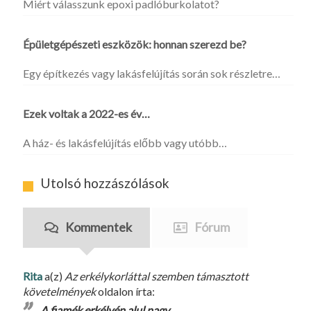
Miért válasszunk epoxi padlóburkolatot?
Épületgépészeti eszközök: honnan szerezd be?
Egy építkezés vagy lakásfelújítás során sok részletre…
Ezek voltak a 2022-es év…
A ház- és lakásfelújítás előbb vagy utóbb…
Utolsó hozzászólások
Kommentek
Fórum
Rita
a(z)
Az erkélykorláttal szemben támasztott
követelmények
oldalon írta:
A fiamék erkélyén alul nagy…