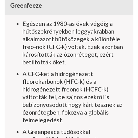
Greenfeeze
Egészen az 1980-as évek végéig a
hűtőszekrényekben leggyakrabban
alkalmazott hűtőközegek a különféle
freo-nok (CFC-k) voltak. Ezek azon­ban
károsították az ózonréte­get, ezért
betiltották őket.
A CFC-ket a hidrogénezett
fluorokarbonok (HFC-k) és a
hidrogénezett freonok (HCFC-k)
váltották fel, de sajnos ezekről is
bebizonyosodott hogy kárt tesznek az
ózonrétegben, fo­kozva a globális
felmelegedést.
A Greenpeace tudósokkal