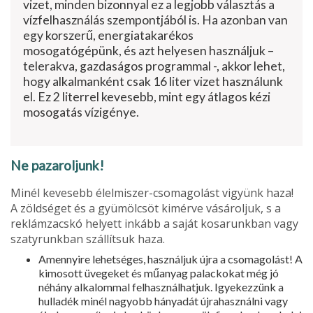
vizet, minden bizonnyal ez a legjobb választás a
vízfelhasználás szempontjából is. Ha azonban van
egy korszerű, energiatakarékos
mosogatógépünk, és azt helyesen használjuk –
telerakva, gazdaságos programmal -, akkor lehet,
hogy alkalmanként csak 16 liter vizet használunk
el. Ez 2 literrel keve­sebb, mint egy átlagos kézi
mosogatás vízigénye.
Ne pazaroljunk!
Minél kevesebb élelmiszer-csoma­golást vigyünk haza!
A zöldséget és a gyümölcsöt kimérve vásároljuk, s a
reklámzacskó helyett inkább a saját kosarunkban vagy
szatyrunkban szállítsuk haza.
Amennyire lehetséges, használjuk újra a csomagolást! A
kimosott üve­geket és műanyag palackokat még jó
néhány alkalommal felhasználhatjuk. Igyekezzünk a
hulladék minél na­gyobb hányadát újrahasználni vagy