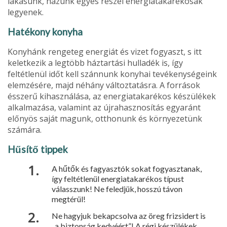
lakásunk, házunk egyes részei energiatakarékosak
legyenek.
Hatékony konyha
Konyhánk rengeteg energiát és vizet fogyaszt, s itt
keletkezik a legtöbb háztartási hulladék is, így
feltétlenül időt kell szánnunk konyhai tevékenységeink
elemzésére, majd néhány változtatásra. A források
ésszerű kihasználása, az energiatakarékos készülékek
alkalmazása, valamint az újrahasznosítás egyaránt
előnyös saját magunk, otthonunk és környezetünk
számára.
Hűsítő tippek
A hűtők és fagyasztók sokat fogyasztanak,
így feltétlenül energiatakarékos típust
válasszunk! Ne feledjük, hosszú távon
megtérül!
Ne hagyjuk bekapcsolva az öreg frizsidert is
„a biztonság kedvéért”! A régi készülékek