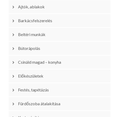
Ajtók, ablakok
Barkácsfelszerelés
Beltéri munkák
Bútorápolás
Csináld magad – konyha
Előkészületek
Festés, tapétázás
Fürdőszoba átalakítása