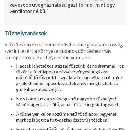
kevesebb üvegházhatású gázt termel, mint egy
ventilátor nélküli.
Tűzhelytanácsok
A főzőeszközöket nem minősítik energiatakarékosság
szerint, ezért a környezettudatos döntéshez más
szempontokat kell figyelem­be vennünk.
Hacsak lehetséges, gázzal főzzünk, és ne árammal – ez
főként a főző­lapokra nézve érvényes! A gázzal
működő főzőlapok használata fele­annyiba kerül, mint
az elektromos típusoké, és feleannyi üvegházhatású
gáz kibocsátásával jár.
Ne vásároljunk a szükségesnél nagyobb tűzhelyet!
Minél nagyobb a sütő, annál több energiát fogyaszt.
A tűzhelyen különböző méretű főzőlapok legyenek,
mert ez is segít a fogyasztás ésszerűsítésében!
Ha elektromos főzőlapú tűzhelyet veszünk, ne feledjük,