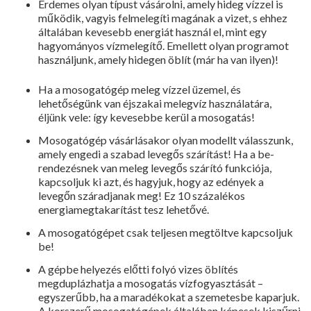
Érdemes olyan típust vásárolni, amely hideg vízzel is
működik, vagyis felmelegíti magának a vizet, s ehhez
általában kevesebb energiát használ el, mint egy
hagyományos vízmelegí­tő. Emellett olyan programot
hasz­náljunk, amely hidegen öblít (már ha van ilyen)!
Ha a mosogatógép meleg vízzel üzemel, és
lehetőségünk van éjsza­kai melegvíz használatára,
éljünk ve­le: így kevesebbe kerül a mosogatás!
Mosogatógép vásárlásakor olyan modellt válasszunk,
amely engedi a szabad levegős szárítást! Ha a be­
rendezésnek van meleg levegős szá­rító funkciója,
kapcsoljuk ki azt, és hagyjuk, hogy az edények a
levegőn száradjanak meg! Ez 10 százalékos
energiamegtakarítást tesz lehetővé.
A mosogatógépet csak teljesen megtöltve kapcsoljuk
be!
A gépbe helyezés előtti folyó vi­zes öblítés
megduplázhatja a moso­gatás vízfogyasztását –
egyszerűbb, ha a maradékokat a szemetesbe ka­parjuk.
A korszerű mosogatógépek általában képesek kiszűrni