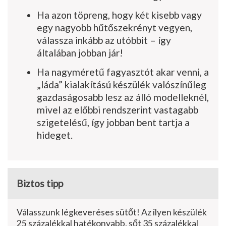
Ha azon töpreng, hogy két kisebb vagy
egy nagyobb hűtőszekrényt vegyen,
válassza inkább az utóbbit – így
általában jobban jár!
Ha nagyméretű fagyasztót akar venni, a
„láda” kialakítású készülék valószínűleg
gazdaságosabb lesz az álló modelleknél,
mivel az előbbi rend­szerint vastagabb
szigetelésű, így jobban bent tartja a
hideget.
Biztos tipp
Válasszunk légkeveréses sütőt! Az ilyen készülék
25 százalékkal hatékonyabb, sőt 35 százalékkal