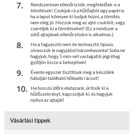
Rendszeresen ellenőrizzük, meg­felelőek-e a
tömítések! Csukjuk rá a hűtőajtót egy papírra:
ha a la­pot könnyen ki tudjuk húzni, a tömí­tés
nem elég jó. Húzzuk meg az ajtó csuklóit, vagy
cseréljük ki a tömíté­seket! (Ez a módszer a
sütő ajtajá­nak ellenőrzésére is alkalmas.)
Ha a fagyasztó nem ön leolvasz­tó típusú,
olvasszuk le nagyjából háromhavonta! Soha ne
hagyjuk, hogy 5 mm-nél vastagabb jégréteg
gyűljön össze a belsejében!
Évente egyszer tisztítsuk meg a készülék
hátulján található hő­leadó rácsot!
Ha hosszú időre elutazunk, ürítsük ki a
hűtőszekrényt, kapcsoljuk ki, és hagyjuk
nyitva az ajtaját!
Vásárlási tippek