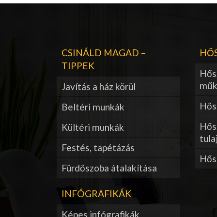
CSINÁLD MAGAD –
HŐS
TIPPEK
Hős
műk
Javítás a ház körül
Hősz
Beltéri munkák
Hős
Kültéri munkák
tula
Festés, tapétázás
Hős
Fürdőszoba átalakítása
INFÓGRAFIKÁK
Képes infógrafikák