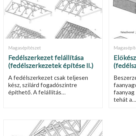
Magasépítészet
Magasépít
Fedélszerkezet felállítása
Előkés
(fedélszerkezetek építése II.)
(fedéls
A fedélszerkezet csak teljesen
Beszerzé
kész, szilárd fogadószintre
faanyag
építhető. A felállítás…
faanyag 
tehát a