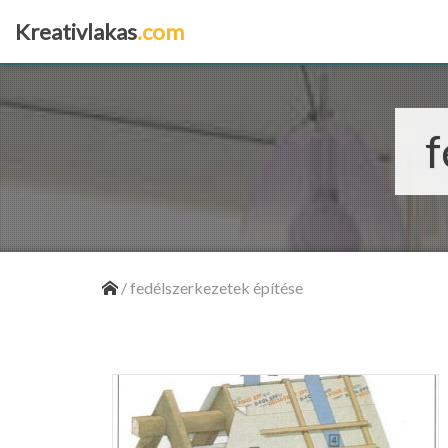
Kreativlakas
.com
×
f
/
fedélszerkezetek építése