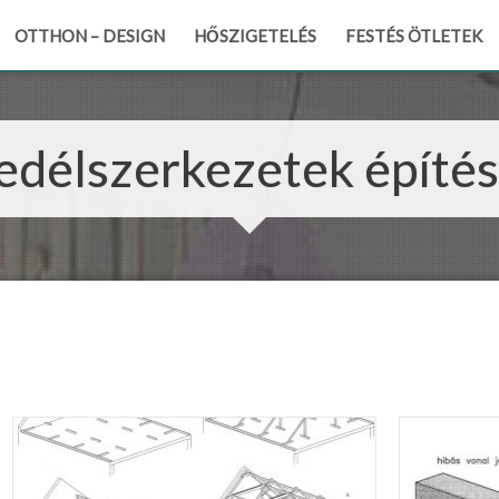
OTTHON – DESIGN
HŐSZIGETELÉS
FESTÉS ÖTLETEK
edélszerkezetek építé