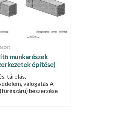
észet
zítő munkarészek
zerkezetek építése)
s, tárolás,
védelem, válogatás A
(fűrészáru) beszerzése
…