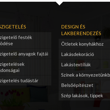
ZIGETELÉS
DESIGN ÉS
LAKBERENDEZÉS
zigetelő festék
ödése
Ötletek konyhákhoz
igetelő anyagok fajtái
Lakásdekoráció
zigetelések
Lakástextíliák
jdonságai
Színek a környezetünk
zigetelés tudástár
Belsőépítészet
Szép lakások, tippek