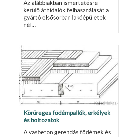
Az alábbiakban ismertetésre
kerülő áthidalók felhasználását a
gyártó elsősorban lakóépületek­
nél…
Körüreges födémpallók, erkélyek
és boltozatok
A vasbeton gerendás födémek és