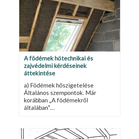
A födémek hőtechnikai és
zajvédelmi kérdéseinek
áttekintése
a) Födémek hőszigetelése
Általános szempontok. Már
korábban „A fö­démekről
általában”…