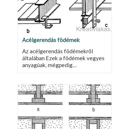
Acélgerendás födémek
Az acélgerendás födémekről
általában Ezek a födémek vegyes
anyagúak, mégpedig…