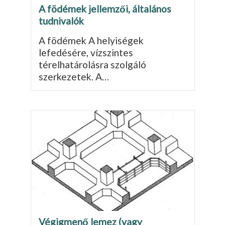
A födémek jellemzői, általános
tudnivalók
A födémek A helyiségek
lefedésére, vízszin­tes
térelhatárolásra szolgáló
szerkezetek. A…
Végigmenő lemez (vagy