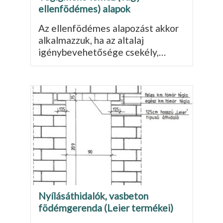
ellenfödémes) alapok
Az ellenfödémes alapozást akkor
al­kalmazzuk, ha az altalaj
igénybeve­hetősége csekély,…
Nyílásáthidalók, vasbeton
födémgerenda (Leier termékei)