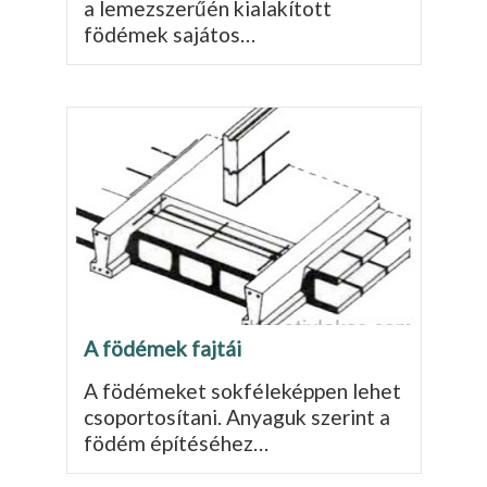
a lemez­szerűén kialakított
födémek sajátos…
A födémek fajtái
A födémeket sokféleképpen lehet
csoportosítani. Anyaguk szerint a
födém építéséhez…