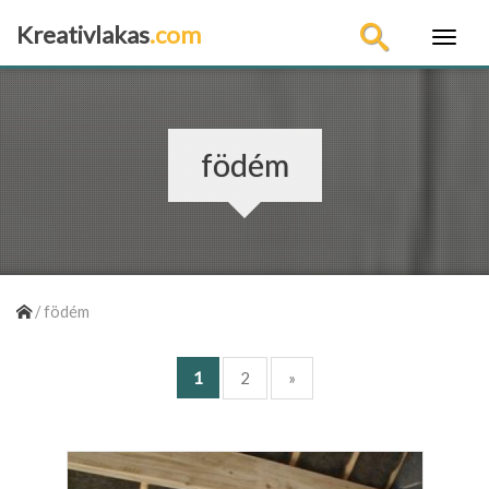
Kreativlakas
.com
×
födém
/
födém
1
2
»