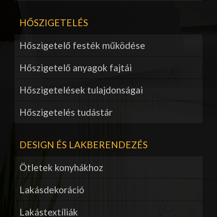
HŐSZIGETELÉS
Hőszigetelő festék működése
Hőszigetelő anyagok fajtái
Hőszigetelések tulajdonságai
Hőszigetelés tudástár
DESIGN ÉS LAKBERENDEZÉS
Ötletek konyhákhoz
Lakásdekoráció
Lakástextíliák