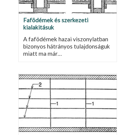
Fafödémek és szerkezeti
kialakitásuk
A fafödémek hazai viszonylatban
bizo­nyos hátrányos tulajdonságuk
miatt ma már…