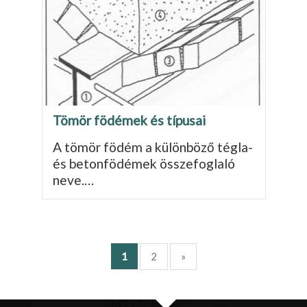
Tömör födémek és típusai
A tömör födém a különböző tégla-
és betonfödé­mek összefoglaló
neve.…
1
2
»