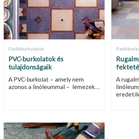
Padlóburkolatok
Padlóburk
PVC-burkolatok és
Rugalma
tulajdonságaik
fektet
A PVC-burkolat – amely nem
A rugalm
azonos a linóleummal – lemezek…
linóleum
eredetil