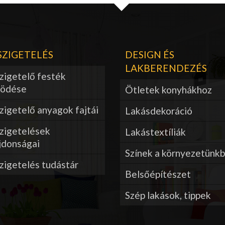
ZIGETELÉS
DESIGN ÉS
LAKBERENDEZÉS
zigetelő festék
ödése
Ötletek konyhákhoz
igetelő anyagok fajtái
Lakásdekoráció
zigetelések
Lakástextíliák
jdonságai
Színek a környezetünk
zigetelés tudástár
Belsőépítészet
Szép lakások, tippek