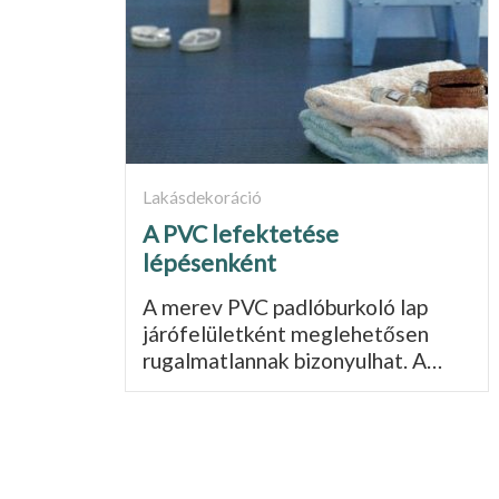
Lakásdekoráció
A PVC lefektetése
lépésenként
A merev PVC padlóburkoló lap
járófelü­letként meglehetősen
rugalmatlannak bizonyulhat. A…