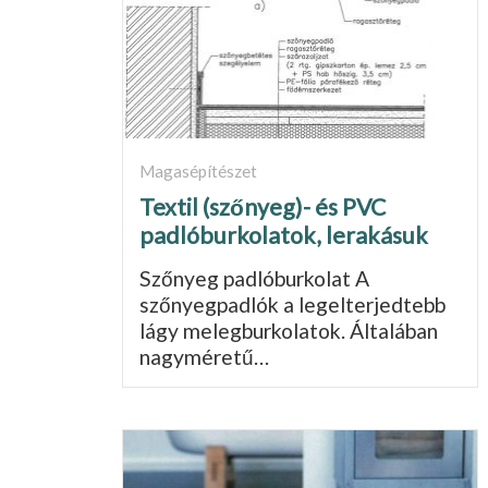
Magasépítészet
Textil (szőnyeg)- és PVC
padlóburkolatok, lerakásuk
Szőnyeg padlóburkolat A
szőnyegpadlók a legelterjedtebb
lágy melegburkolatok. Általában
nagyméretű…