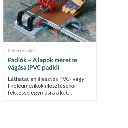
Beltéri munkák
Padlók – A lapok méretre
vágása (PVC padló)
Láthatatlan illesztés PVC- vagy
linóleumcsíkok illesztésekor
fektesse egymásra a két…