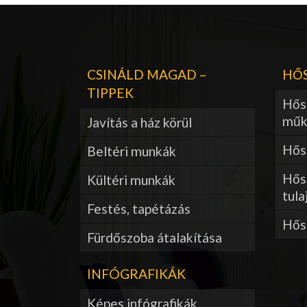
CSINÁLD MAGAD –
HŐS
TIPPEK
Hős
műk
Javítás a ház körül
Hősz
Beltéri munkák
Hős
Kültéri munkák
tula
Festés, tapétázás
Hős
Fürdőszoba átalakítása
INFÓGRAFIKÁK
Képes infógrafikák