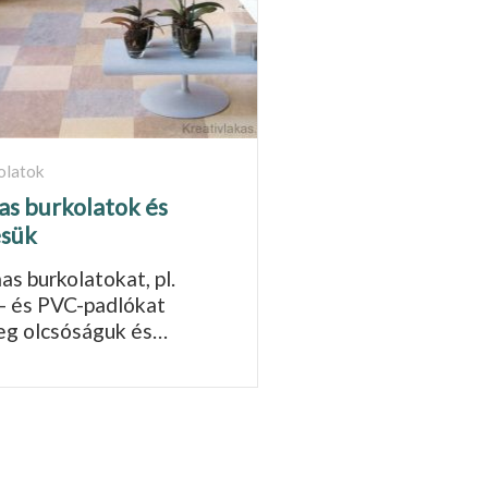
olatok
s burkolatok és
ésük
as burkolatokat, pl.
- és PVC-padlókat
eg olcsóságuk és…