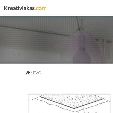
Kreativlakas
.com
×
/
PVC