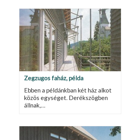
Zegzugos faház, példa
Ebben a példánkban két ház alkot
közös egysé­get. Derékszögben
állnak,…