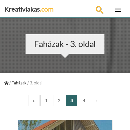
Kreativlakas
.com
×
Faházak - 3. oldal
/
Faházak
/
3. oldal
3
«
1
2
4
»