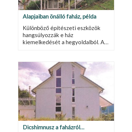
Alapjaiban önálló faház, példa
Különböző építészeti esz­közök
hangsúlyozzák e ház
kiemelkedését a hegy­oldalból. A…
Dicshimnusz a faházról…