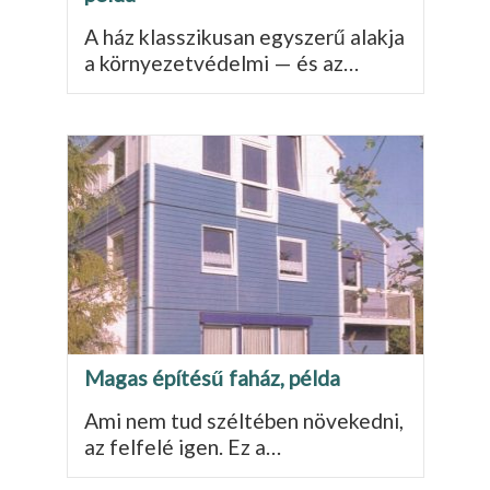
A ház klasszikusan egy­szerű alakja
a környe­zetvédelmi — és az…
Magas építésű faház, példa
Ami nem tud széltében növekedni,
az felfelé igen. Ez a…