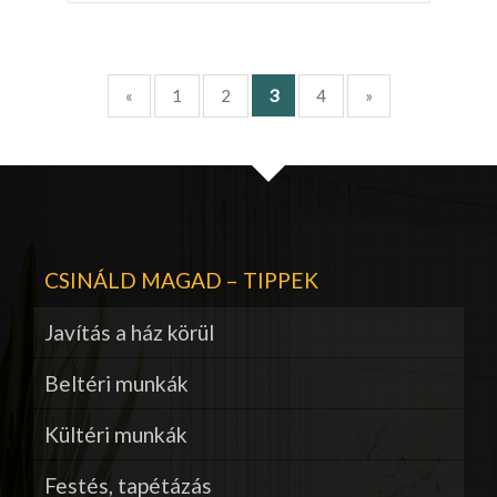
3
«
1
2
4
»
CSINÁLD MAGAD – TIPPEK
Javítás a ház körül
Beltéri munkák
Kültéri munkák
Festés, tapétázás