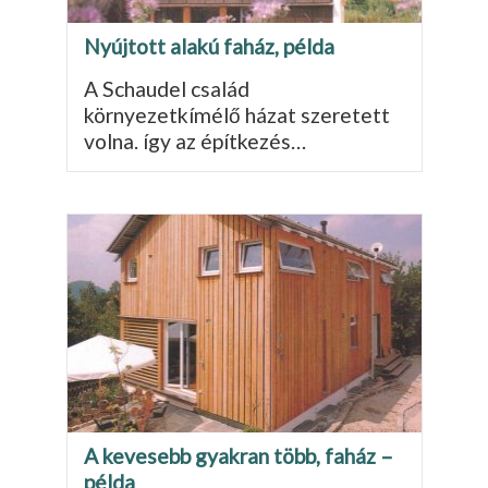
Nyújtott alakú faház, példa
A Schaudel család
környezetkímélő házat szere­tett
volna. így az építkezés…
A kevesebb gyakran több, faház –
példa