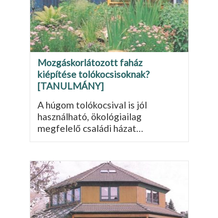
Mozgáskorlátozott faház
kiépítése tolókocsisoknak?
[TANULMÁNY]
A húgom tolókocsival is jól
használható, ökoló­giailag
megfelelő családi há­zat…