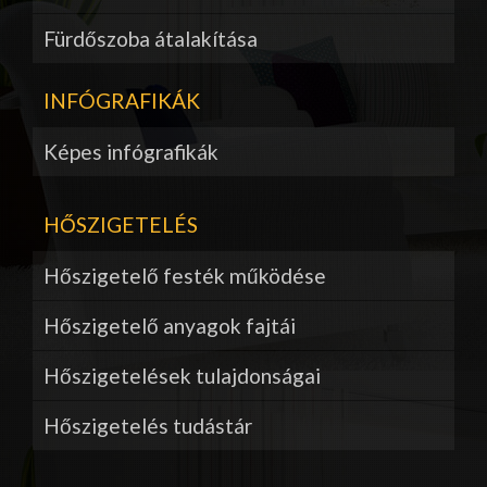
Fürdőszoba átalakítása
INFÓGRAFIKÁK
Képes infógrafikák
HŐSZIGETELÉS
Hőszigetelő festék működése
Hőszigetelő anyagok fajtái
Hőszigetelések tulajdonságai
Hőszigetelés tudástár