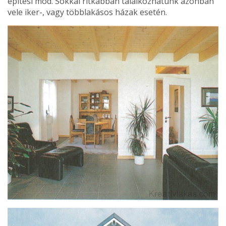
építési mód. Sok­kal ritkábban találkozhatunk azonban
vele iker-, vagy többlakásos házak esetén.