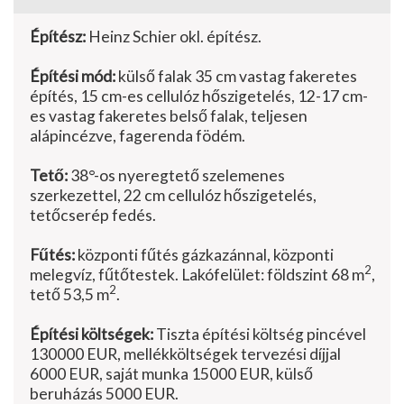
Építész:
Heinz Schier okl. építész.
Építési mód:
külső falak 35 cm vastag fakeretes
építés, 15 cm-es cellulóz hőszigetelés, 12-17 cm-
es vastag fakeretes belső falak, teljesen
alápincézve, fagerenda födém.
Tető:
38°-os nyeregtető szeleme­nes
szerkezettel, 22 cm cellulóz hő­szigetelés,
tetőcserép fedés.
Fűtés:
központi fűtés gázkazán­nal, központi
2
melegvíz, fűtőtestek. Lakófelület: földszint 68 m
,
2
tető 53,5 m
.
Építési költségek:
Tiszta építési költség pincével
130000 EUR, mellékköltségek tervezési díjjal
6000 EUR, saját munka 15000 EUR, külső
beruházás 5000 EUR.