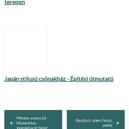
terepen
Japán stílusú csónakház - Építési útmutató
Minden esetre jól
Nyújtott alakú faház,
felszerelten -
példa
gyerekbarát faház