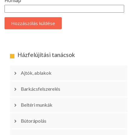
Honlap
Házfelújítási tanácsok
Ajtók, ablakok
Barkácsfelszerelés
Beltéri munkák
Bútorápolás