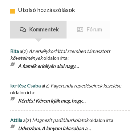
Utolsó hozzászólások
Kommentek
Fórum
Rita
a(z)
Az erkélykorláttal szemben támasztott
követelmények
oldalon írta:
A fiamék erkélyén alul nagy…
kertész Csaba
a(z)
Fagerenda repedéseinek kezelése
oldalon írta:
Kérdés! Kérem írják meg, hogy…
Attila
a(z)
Magnezit padlóburkolatok
oldalon írta:
Udvozlom. A lanyom lakasaban a…