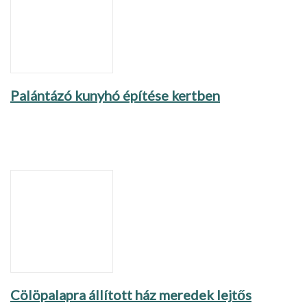
Palántázó kunyhó építése kertben
Cölöpalapra állított ház meredek lejtős