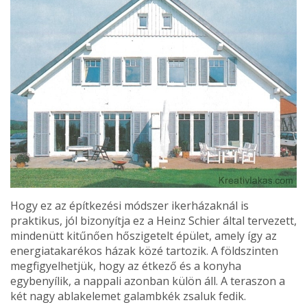
Hogy ez az építkezési módszer ikerházaknál is
praktikus, jól bizonyítja ez a Heinz Schier által tervezett,
mindenütt kitűnően hőszige­telt épület, amely így az
energiatakarékos házak közé tartozik. A földszinten
megfigyel­hetjük, hogy az étkező és a konyha
egybenyílik, a nap­pali azonban külön áll. A te­raszon a
két nagy ablakele­met galambkék zsaluk fedik.