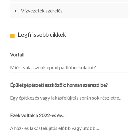
Vízvezeték szerelés
Legfrissebb cikkek
Vorfall
Miért válasszunk epoxi padlóburkolatot?
Épületgépészeti eszközök: honnan szerezd be?
Egy építkezés vagy lakásfelújítás során sok részletre…
Ezek voltak a 2022-es év…
A ház- és lakásfelújítás előbb vagy utóbb…