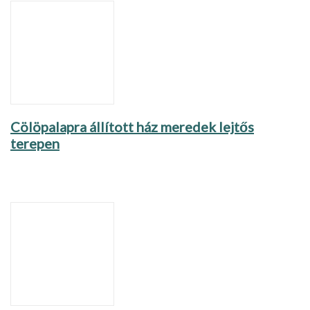
Cölöpalapra állított ház meredek lejtős
terepen