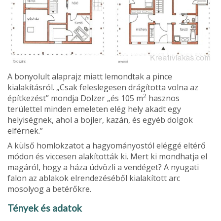
A bonyolult alaprajz miatt lemondtak a pince
kialakításról. „Csak feleslege­sen drágította volna az
2
épít­kezést” mondja Dolzer „és 105 m
hasznos
területtel minden emeleten elég hely akadt egy
helyiségnek, ahol a bojler, kazán, és egyéb dolgok
elférnek.”
A külső homlokzatot a hagyományostól eléggé eltérő
módon és viccesen alakították ki. Mert ki mondhatja el
magáról, hogy a háza üdvözli a vendéget? A nyugati
falon az ablakok elrendezéséből kialakított arc
mosolyog a betérőkre.
Tények és adatok