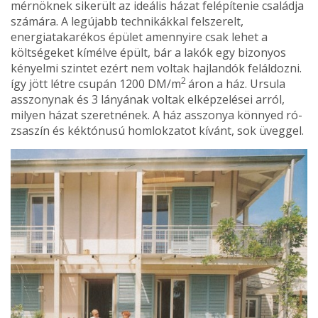
mérnöknek sikerült az ideális házat fel­építenie családja
számára. A legújabb technikákkal fel­szerelt,
energiatakarékos épü­let amennyire csak lehet a
költségeket kímélve épült, bár a lakók egy bizonyos
kényelmi szintet ezért nem voltak hajlandók feláldozni.
2
így jött létre csupán 1200 DM/m
áron a ház. Ursula
asszonynak és 3 lá­nyának voltak elképzelései ar­ról,
milyen házat szeretnének. A ház asszonya könnyed ró­
zsaszín és kéktónusú hom­lokzatot kívánt, sok üveggel.