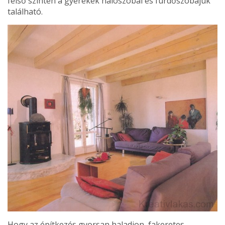
felső szinten a gyerekek hálószobái és fürdőszobájuk
található.
Hogy az építkezés gyorsan haladjon, fakeretes