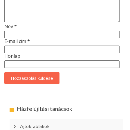
Név
*
E-mail cím
*
Honlap
Házfelújítási tanácsok
Ajtók, ablakok