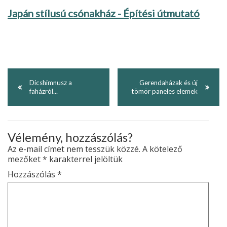
Japán stílusú csónakház - Építési útmutató
Dicshimnusz a
Gerendaházak és új
faházról...
tömör paneles elemek
Vélemény, hozzászólás?
Az e-mail címet nem tesszük közzé.
A kötelező
mezőket
*
karakterrel jelöltük
Hozzászólás
*