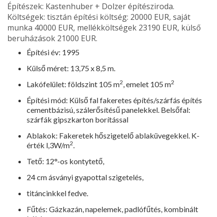
Építészek: Kastenhuber + Dolzer építésziroda.
Költségek: tisztán építési költség: 20000 EUR, saját
munka 40000 EUR, mellékköltségek 23190 EUR, külső
beruházások 21000 EUR.
Építési év: 1995
Külső méret: 13,75 x 8,5 m.
2
2
Lakófelület: földszint 105 m
, emelet 105 m
Építési mód: Külső fal fakeretes építés/szárfás építés
cementbázisú, szálerősítésű panelekkel. Belsőfal:
szárfák gipszkarton borítással
Ablakok: Fakeretek hőszigetelő ablaküvegekkel. K-
2
érték l,3W/m
.
Tető: 12°-os kontytető,
24 cm ásványi gyapottal szigetelés,
titáncinkkel fedve.
Fűtés: Gázkazán, napelemek, pad­lófűtés, kombinált