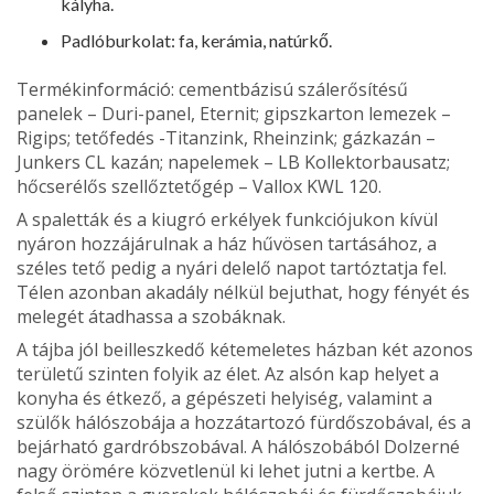
kályha.
Padlóburkolat: fa, kerámia, natúrkő.
Termékinformáció: cementbá­zisú szálerősítésű
panelek – Duri-panel, Eternit; gipszkarton leme­zek –
Rigips; tetőfedés -Titanzink, Rheinzink; gázkazán –
Junkers CL kazán; napelemek – LB Kollektorbausatz;
hőcserélős szellőztetőgép – Vallox KWL 120.
A spaletták és a kiugró erkélyek funkciójukon kívül
nyáron hozzájárulnak a ház hűvösen tartásához, a
széles tető pedig a nyári delelő napot tartóztatja fel.
Télen azonban akadály nélkül bejuthat, hogy fényét és
melegét átadhassa a szobáknak.
A tájba jól beilleszkedő kétemeletes házban két azo­nos
területű szinten folyik az élet. Az alsón kap helyet a
konyha és étkező, a gépé­szeti helyiség, valamint a
szülők hálószobája a hozzá­tartozó fürdőszobával, és a
bejárható gardróbszobával. A hálószobából Dolzerné
nagy örömére közvetlenül ki lehet jutni a kertbe. A