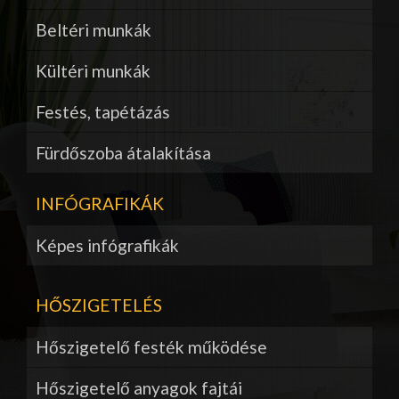
Beltéri munkák
Kültéri munkák
Festés, tapétázás
Fürdőszoba átalakítása
INFÓGRAFIKÁK
Képes infógrafikák
HŐSZIGETELÉS
Hőszigetelő festék működése
Hőszigetelő anyagok fajtái