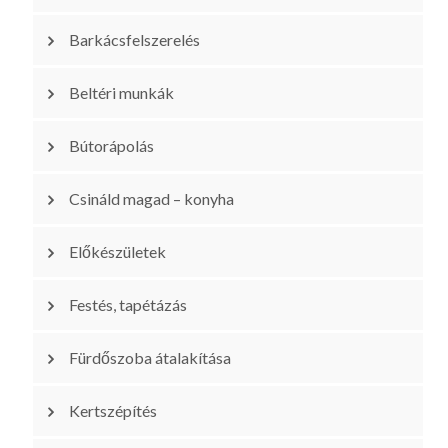
Barkácsfelszerelés
Beltéri munkák
Bútorápolás
Csináld magad – konyha
Előkészületek
Festés, tapétázás
Fürdőszoba átalakítása
Kertszépítés