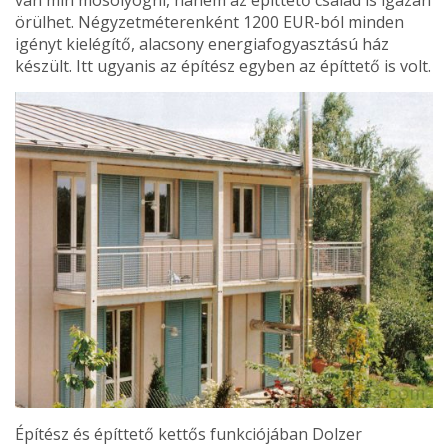
örülhet. Négyzetméterenként 1200 EUR-ból minden
igényt kielégítő, alacsony energiafogyasztású ház
készült. Itt ugyanis az építész egyben az építtető is volt.
Építész és építtető ket­tős funkciójában Dolzer