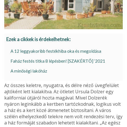
Ezek a cikkek is érdekelhetnek:
A 12 leggyakoribb festékhiba oka és megoldása
Faház festés titka 8 lépésben! [SZAKÉRTŐ] ‘2021
A minőségi lakóház
Az összes keletre, nyugatra, és délre néző üvegfelület
ajtó­ként lett kialakítva. Az ötletet Ursula Dolzer egy
kaliforniai útjáról hozta magával. Mivel Dolzerék
nyáron leginkább a kertben tartózkodnak, logi­kus volt
a ház és a kert közé átmenetet biztosítani. A város
szélén elhelyezkedő telekre nem volt rendezési terv, így
a ház formáját sza­badon lehetett kialakítani. „Az egész