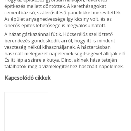
építkezés mellett döntöttek. A keret­hézagokat
cementbázisú, szálerősítésű panelekkel mere­vítették.
Az épület anyagned­vessége így kicsiny volt, és az
önerős építés lehetősége is megvalósulhatott.
A házat gázkazánnal fűtik. Hőcserélős szellőztető
beren­dezés gondoskodik arról, hogy itt is mindent
veszteség nélkül kihasználjanak. A háztartásban
használt melegvizet napelemek segítségével állítják elő.
És itt lép a színre a kutya, Dino, akinek háza tetején
találhatók meg a vízmelegí­téshez használt napelemek.
Kapcsolódó cikkek