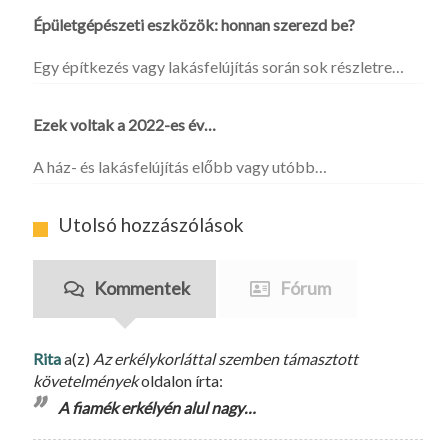
Épületgépészeti eszközök: honnan szerezd be?
Egy építkezés vagy lakásfelújítás során sok részletre…
Ezek voltak a 2022-es év…
A ház- és lakásfelújítás előbb vagy utóbb…
Utolsó hozzászólások
Kommentek
Fórum
Rita
a(z)
Az erkélykorláttal szemben támasztott
követelmények
oldalon írta:
A fiamék erkélyén alul nagy…