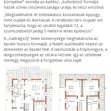
környéket” mond­ja az építész, „különböző formájú
házak színes össze­visszasága uralja, és teszi von­zóvá.
„Megtalálhatók itt több­lakásos kockaházak éppúgy,
mint családi és ikerházak. A rendezési terv csupán azt
tartalmazta, hogy az utcától legalább 12, a
szomszédoktól pedig 5 méterre lehet épít­kezni.”
A „nadrágszíj” telek keskenysége meghatározta az
épület hosszú formáját, a fedett autóbeálló képezi az
átmenetet az épület felé. A lakószobák a folyóvölgyre, a
dolgozóhelyiségek az utcára néznek. így ez utóbbiak
mintegy megszűrik a forgal­mas utca zaját.