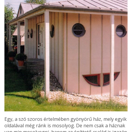
Egy, a szó szoros értelmében gyönyörű ház, mely egyik
oldalával még ránk is mosolyog. De nem csak a háznak
van min mosolyogni, hanem az építtető család is igazán