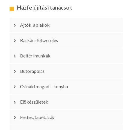
Házfelújítási tanácsok
Ajtók, ablakok
Barkácsfelszerelés
Beltéri munkák
Bútorápolás
Csináld magad – konyha
Előkészületek
Festés, tapétázás