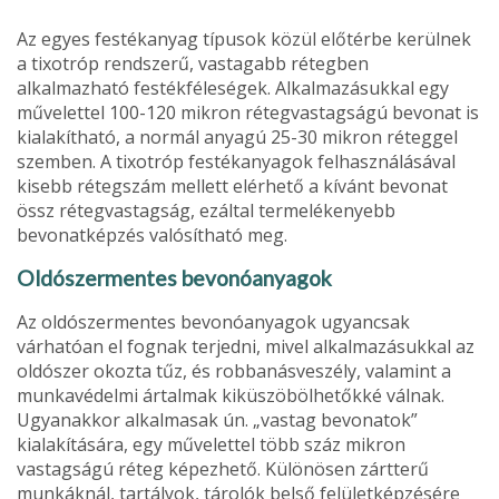
Az egyes festékanyag típusok közül előtérbe kerülnek
a tixotróp rendsze­rű, vastagabb rétegben
alkalmazható festékféleségek. Alkalmazásukkal egy
művelettel 100-120 mikron rétegvastagságú bevonat is
kialakítható, a normál anyagú 25-30 mikron réteggel
szemben. A tixotróp festékanyagok fel­használásával
kisebb rétegszám mellett elérhető a kívánt bevonat
össz ré­tegvastagság, ezáltal termelékenyebb
bevonatképzés valósítható meg.
Oldószermentes bevonóanyagok
Az oldószermentes bevonóanyagok ugyancsak
várhatóan el fognak ter­jedni, mivel alkalmazásukkal az
oldószer okozta tűz, és robbanásveszély, valamint a
munkavédelmi ártalmak kiküszöbölhetőkké válnak.
Ugyanakkor alkalmasak ún. „vastag bevonatok”
kialakítására, egy művelettel több száz mikron
vastagságú réteg képezhető. Különösen zártterű
munkáknál, tartá­lyok, tárolók belső felületképzésére