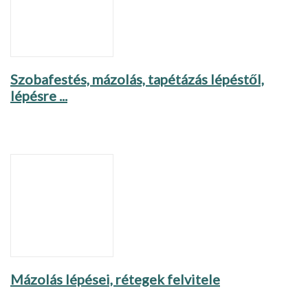
Szobafestés, mázolás, tapétázás lépéstől,
lépésre ...
Mázolás lépései, rétegek felvitele