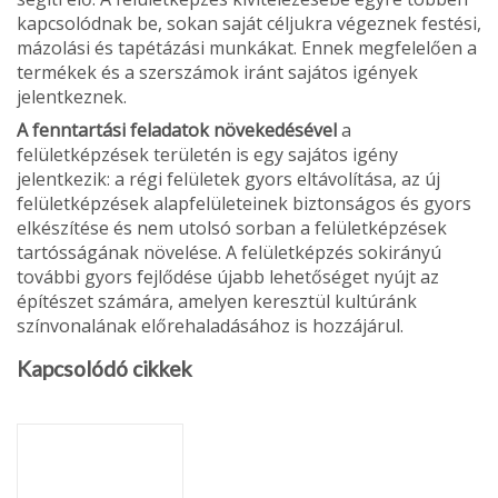
kapcso­lódnak be, sokan saját céljukra végeznek festési,
mázolási és tapétázási munkákat. Ennek megfelelően a
termékek és a szerszámok iránt sajátos igé­nyek
jelentkeznek.
A fenntartási feladatok növekedésével
a
felületképzések területén is egy sajátos igény
jelentkezik: a régi felületek gyors eltávolítása, az új
felületkép­zések alapfelületeinek biztonságos és gyors
elkészítése és nem utolsó sor­ban a felületképzések
tartósságának növelése. A felületképzés sokirányú
további gyors fejlődése újabb lehetőséget nyújt az
építészet számára, amelyen keresztül kultúránk
színvonalának elő­rehaladásához is hozzájárul.
Kapcsolódó cikkek