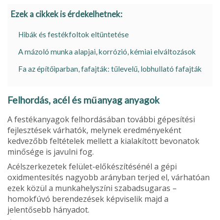
Ezek a cikkek is érdekelhetnek:
Hibák és festékfoltok eltüntetése
A mázoló munka alapjai, korrózió, kémiai elváltozások
Fa az építőiparban, fafajták: tűlevelű, lobhullató fafajták
Felhordás, acél és műanyag anyagok
A festékanyagok felhordásában további gépesítési
fejlesztések várhatók, melynek eredményeként
kedvezőbb feltételek mellett a kialakított bevona­tok
minősége is javulni fog.
Acélszerkezetek felület-előkészítésénél a gépi
oxidmentesítés nagyobb arányban terjed el, várhatóan
ezek közül a munkahelyszíni szabadsugaras –
homokfúvó berendezések képviselik majd a
jelentősebb hányadot.