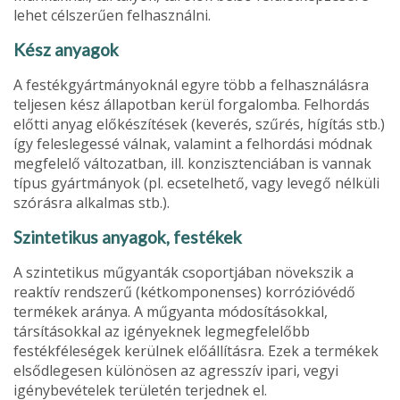
lehet célszerűen felhasználni.
Kész anyagok
A festékgyártmányoknál egyre több a felhasználásra
teljesen kész álla­potban kerül forgalomba. Felhordás
előtti anyag előkészítések (keverés, szű­rés, hígítás stb.)
így feleslegessé válnak, valamint a felhordási módnak
meg­felelő változatban, ill. konzisztenciában is vannak
típus gyártmányok (pl. ecsetelhető, vagy levegő nélküli
szórásra alkalmas stb.).
Szintetikus anyagok, festékek
A szintetikus műgyanták csoportjában növekszik a
reaktív rendszerű (kétkomponenses) korrózióvédő
termékek aránya. A műgyanta módosítá­sokkal,
társításokkal az igényeknek legmegfelelőbb
festékféleségek kerülnek előállításra. Ezek a termékek
elsődlegesen különösen az agresszív ipari, ve­gyi
igénybevételek területén terjednek el.