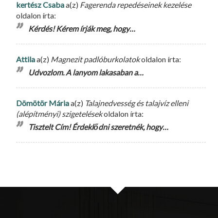
kertész Csaba
a(z)
Fagerenda repedéseinek kezelése
oldalon írta:
Kérdés! Kérem írják meg, hogy…
Attila
a(z)
Magnezit padlóburkolatok
oldalon írta:
Udvozlom. A lanyom lakasaban a…
Dömötör Mária
a(z)
Talajnedvesség és talajvíz elleni
(alépítményi) szigetelések
oldalon írta:
Tisztelt Cím! Érdeklődni szeretnék, hogy…