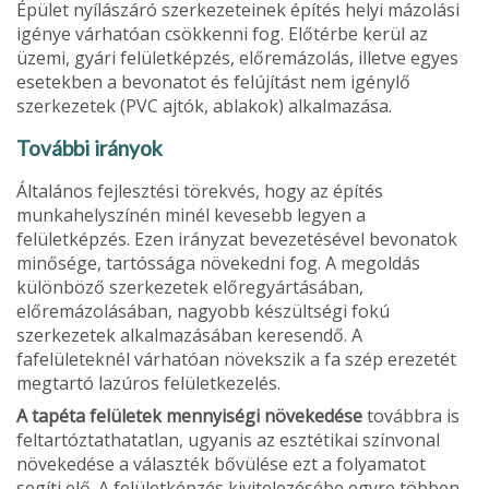
Épület nyílászáró szerkezeteinek építés helyi mázolási
igénye várhatóan csökkenni fog. Előtérbe kerül az
üzemi, gyári felületképzés, előremázolás, il­letve egyes
esetekben a bevonatot és felújítást nem igénylő
szerkezetek (PVC ajtók, ablakok) alkalmazása.
További irányok
Általános fejlesztési törekvés, hogy az építés
munkahelyszínén minél ke­vesebb legyen a
felületképzés. Ezen irányzat bevezetésével bevonatok
mi­nősége, tartóssága növekedni fog. A megoldás
különböző szerkezetek előregyártásában,
előremázolásában, nagyobb készültségi fokú
szerkezetek al­kalmazásában keresendő. A
fafelületeknél várhatóan növekszik a fa szép erezetét
megtartó lazúros felületkezelés.
A tapéta felületek mennyiségi növekedése
továbbra is
feltartóztathatat­lan, ugyanis az esztétikai színvonal
növekedése a választék bővülése ezt a folyamatot
segíti elő. A felületképzés kivitelezésébe egyre többen