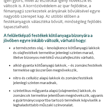
igen gyors, mivel az esz­tétikai igény növekszik és
változik is. A korrózióvédelem az ipar fejlődése, a
fémanyagú szerkezetek arányának bővülésével egyre
nagyobb szerepet kap. Az utóbbi időben a
festékanyagok választéka bővült, minőségileg fejlő­dés
tapasztalható.
A felületképző festékek kötőanyaga bizonyára a
jövőben egyre inkább változik, várható hogy:
a természetes olaj, – lenolajkence kötőanyagú lakkok
és olajfestékek termelése jelenlegi szinten marad,
illetve bizonyos mértékű visszafej­lesztés várható,
alkid-gyanta kötőanyagú lakkok, – és zománcfestékek
termelése ug­rásszerűen megnövekszik,
nitro és cellulóz alapú lakkok és zománcfestékek
jelenlegi szinten ma­radnak,
szintetikus műgyanta alapú (olajmentes) lakkok, és
zománcok termelé­se jelentősen megnövekszik, ugyanis
e gyártmánycsoportba tartozó termékek képviselik a
leghaladottabb műszaki színvonalat.