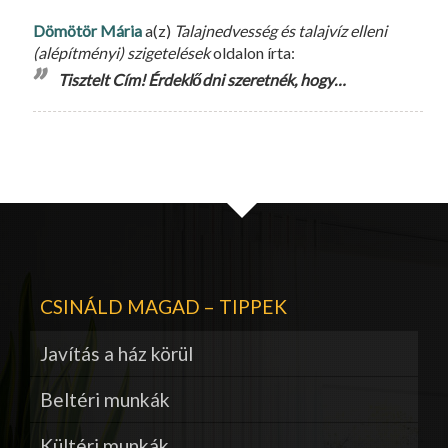
Dömötör Mária
a(z)
Talajnedvesség és talajvíz elleni
(alépítményi) szigetelések
oldalon írta:
Tisztelt Cím! Érdeklődni szeretnék, hogy…
CSINÁLD MAGAD – TIPPEK
Javítás a ház körül
Beltéri munkák
Kültéri munkák