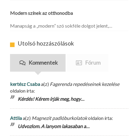
Modern színek az otthonodba
Manapság a „modern” szó sokféle dolgot jelent,…
Utolsó hozzászólások
Kommentek
Fórum
kertész Csaba
a(z)
Fagerenda repedéseinek kezelése
oldalon írta:
Kérdés! Kérem írják meg, hogy…
Attila
a(z)
Magnezit padlóburkolatok
oldalon írta:
Udvozlom. A lanyom lakasaban a…