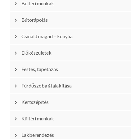
Beltéri munkák
Bútorápolás
Csináld magad – konyha
Előkészületek
Festés, tapétázás
Fürdőszoba átalakítása
Kertszépítés
Kültéri munkák
Lakberendezés