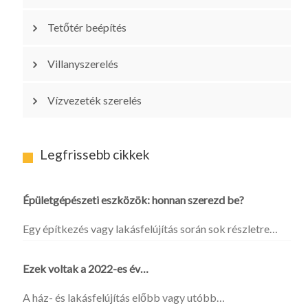
Tetőtér beépítés
Villanyszerelés
Vízvezeték szerelés
Legfrissebb cikkek
Épületgépészeti eszközök: honnan szerezd be?
Egy építkezés vagy lakásfelújítás során sok részletre…
Ezek voltak a 2022-es év…
A ház- és lakásfelújítás előbb vagy utóbb…