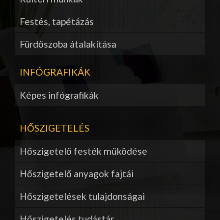
Festés, tapétázás
Fürdőszoba átalakítása
INFÓGRAFIKÁK
Képes infógrafikák
HŐSZIGETELÉS
Hőszigetelő festék működése
Hőszigetelő anyagok fajtái
Hőszigetelések tulajdonságai
Hőszigetelés tudástár