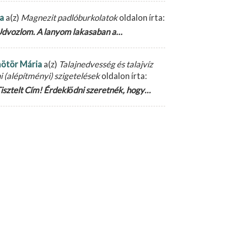
la
a(z)
Magnezit padlóburkolatok
oldalon írta:
dvozlom. A lanyom lakasaban a…
ötör Mária
a(z)
Talajnedvesség és talajvíz
ni (alépítményi) szigetelések
oldalon írta:
isztelt Cím! Érdeklődni szeretnék, hogy…