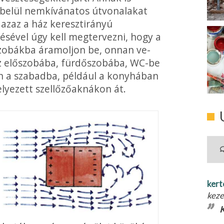
n belül nemkívánatos útvonalakat
, azaz a ház kereszt­irányú
zésével úgy kell megtervezni, hogy a
i szobákba áramoljon be, onnan ve­
z előszobá­ba, fürdőszobába, WC-be
 a szabadba, például a konyhá­ban
lyezett szellőzőaknákon át.
kert
keze
K