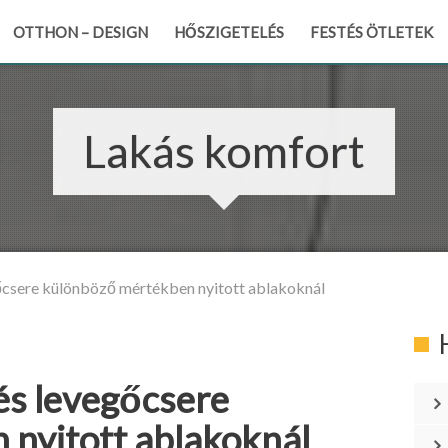
OTTHON – DESIGN
HŐSZIGETELÉS
FESTÉS ÖTLETEK
Lakás komfort
csere különböző mértékben nyitott ablakoknál
s levegőcsere
nyitott ablakoknál