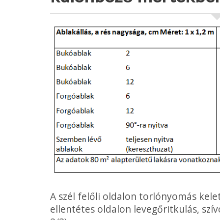
A szél felőli oldalon torlónyomás keletk
ellentétes oldalon levegőritkulás, szívó