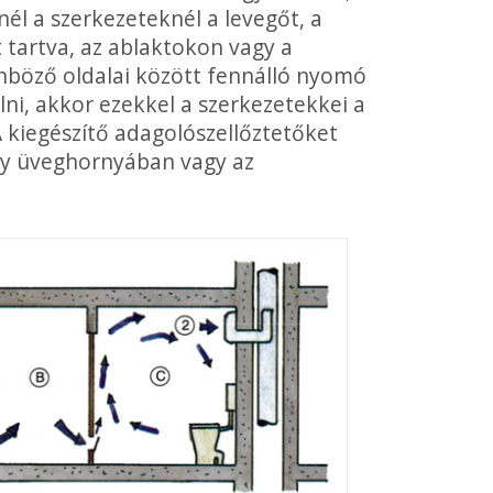
nél a szerkezeteknél a levegőt, a
 tartva, az ablaktokon vagy a
önböző oldalai között fennálló nyomó
ni, akkor ezekkel a szerkezetekkei a
 A kiegészítő adagolószellőztetőket
ny üveghor­nyában vagy az