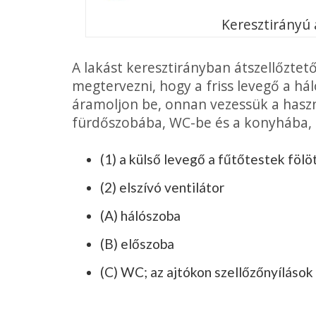
Keresztirányú 
A lakást keresztirányban átszellőztető 
megtervezni, hogy a friss levegő a hál
áramol­jon be, onnan vezessük a hasz
fürdőszobába, WC-be és a konyhába,
(1) a külső levegő a fűtőtestek fölöt
(2) elszívó ventilátor
(A) hálószoba
(B) előszoba
(C) WC; az ajtókon szellőzőnyílások