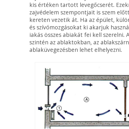
kis értéken tartott levegőcserét. Ezek
zajvédelem szempontjait is szem előtt
kereten vezetik át. Ha az épület, kül
és szívómozgásokat ki akarjuk használ
iakás összes abiakát fei kell szerelni.
szintén az ablaktokban, az ablakszár
ablaküvegezésben lehet elhe­lyezni.