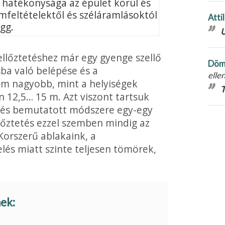
s hatékonysága az épület körül és
mfeltételektől és széláramlásoktól
Atti
ügg.
U
ellőztetéshez már egy gyenge szellő
Döm
sba való belépése és a
elle
em nagyobb, mint a helyi­ségek
T
 12,5… 15 m. Azt viszont tartsuk
etés bemutatott módszere egy-egy
llőztetés ezzel szemben mindig az
Korszerű ablakaink, a
és miatt szinte teljesen tö­mörek,
nek: