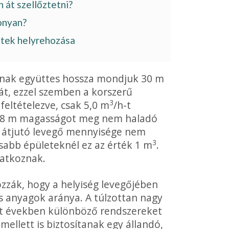
 át szellőztetni?
onyan?
etek helyrehozása
ainak együttes hossza mondjuk 30 m
át, ezzel szemben a korszerű
3
eltételezve, csak 5,0 m
/h-t
: a 8 m magasságot meg nem haladó
 átjutó levegő mennyisége nem
3
sabb épületeknél ez az érték 1 m
.
natkoznak.
ozzák, hogy a helyiség levegőjében
s anyagok aránya. A túlzottan nagy
t években külön­böző rendszereket
 mellett is biztosítanak egy állandó,