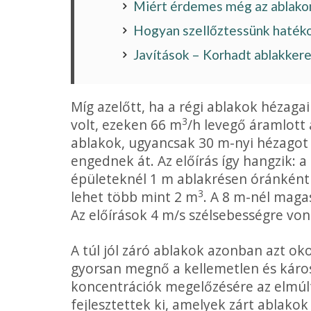
Miért érdemes még az ablakon
Hogyan szellőztessünk haték
Javítások – Korhadt ablakker
Míg azelőtt, ha a régi ablakok hézag
3
volt, ezeken 66 m
/h levegő áramlott 
ablakok, ugyancsak 30 m-nyi hézagot f
engednek át. Az előírás így hangzik
épületeknél 1 m ablakrésen óránként
3
lehet több mint 2 m
. A 8 m-nél maga
Az előírások 4 m/s szélsebességre vo
A túl jól záró ablakok azonban azt ok
gyorsan megnő a kellemetlen és káro
kon­centrációk megelőzésére az elmúl
fejlesztettek ki, amelyek zárt ab­lakok