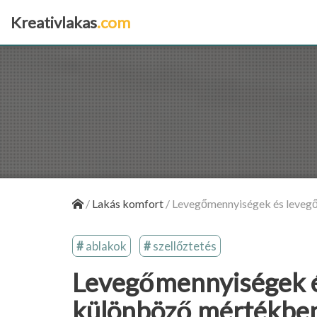
Kreativlakas
.com
×
/
Lakás komfort
/
Levegőmennyiségek és levegő
ablakok
szellőztetés
Levegőmennyiségek é
különböző mértékben 