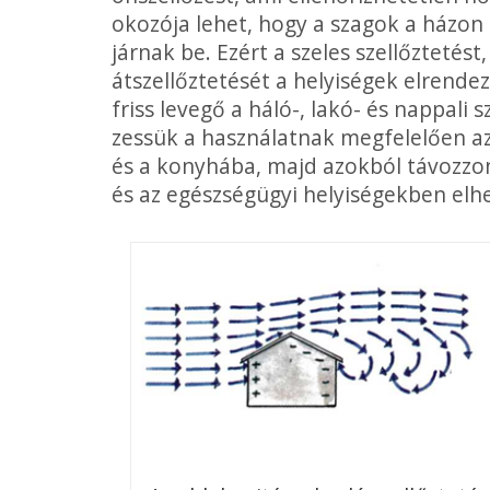
okozója lehet, hogy a sza­gok a házo
járnak be. Ezért a szeles szellőztetést
átszellőztetését a helyiségek elrende
friss levegő a háló-, lakó- és nappal
zessük a használatnak megfelelően a
és a konyhába, majd azokból távozzon
és az egészségügyi helyiségekben elhe