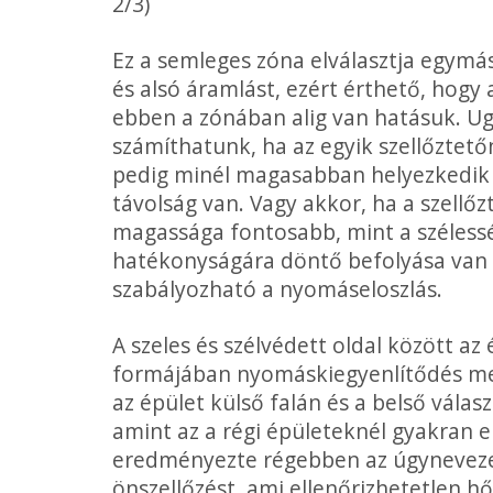
2/3)
Ez a semleges zóna elválasztja egymást
és alsó áramlást, ezért érthető, hogy
ebben a zónában alig van hatásuk. Ug
számíthatunk, ha az egyik szellőztető
pedig minél magasabban helyezkedik e
távolság van. Vagy akkor, ha a szellő
magas­sága fontosabb, mint a szélessé
hatékonyságára döntő befolyása van a
szabályozható a nyomáseloszlás.
A szeles és szélvédett oldal között a
formájában nyomáskiegyen­lítődés me
az épület külső falán és a belső vála
amint az a régi épületeknél gyakran e
eredmé­nyezte régebben az úgynevezet
önszellőzést, ami ellenőrizhetetlen hő