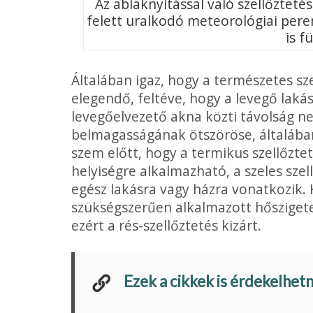
Az ablaknyitással való szellőzteté
felett uralkodó meteorológiai pere
is f
Általában igaz, hogy a természetes sz
elegendő, feltéve, hogy a levegő laká
levegőelvezető akna közti távolság n
belmagasságának ötszöröse, általában
szem előtt, hogy a termikus szellőzt
helyiségre alkalmazható, a szeles sze
egész lakásra vagy házra vonatkozik. 
szükségszerűen alkalmazott hőszigetel
ezért a rés-szellőztetés kizárt.
Ezek a cikkek is érdekelhet