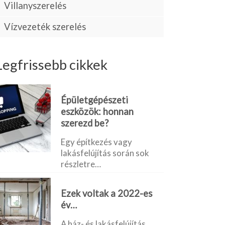
Villanyszerelés
Vízvezeték szerelés
Legfrissebb cikkek
Épületgépészeti
eszközök: honnan
szerezd be?
Egy építkezés vagy
lakásfelújítás során sok
részletre…
Ezek voltak a 2022-es
év…
A ház- és lakásfelújítás