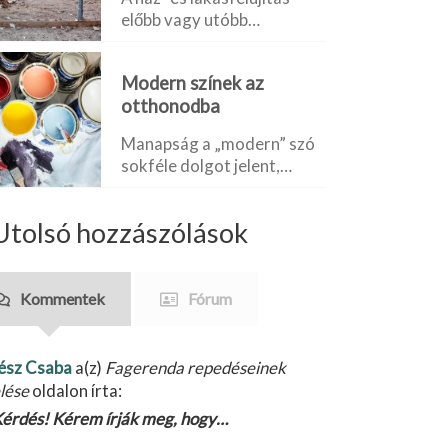
előbb vagy utóbb…
Modern színek az
otthonodba
Manapság a „modern” szó
sokféle dolgot jelent,…
Utolsó hozzászólások
Kommentek
Fórum
ész Csaba
a(z)
Fagerenda repedéseinek
lése
oldalon írta:
érdés! Kérem írják meg, hogy…