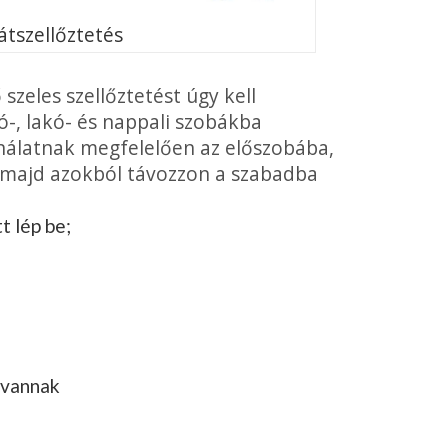
átszellőztetés
szeles szellőztetést úgy kell
ó-, lakó- és nappali szobákba
nálatnak megfelelően az előszobába,
 majd azokból távozzon a szabadba
t lép be;
 vannak