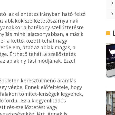
ól az ellen­tétes irányban ható felső
 az ablakok szellőztetőszárnyainak
yanakkor a hatékony szellőztetésre
nyílás minél alacsonyabban, a másik
l; a kettő között tehát nagy
ztetőelem, azaz az ablak magas, a
ge. Érthető tehát: a szellőztetés
z ablak nyitási módjának. Ezzel
z épületen ke­resztülmenő áramlás
gy végbe. Ennek előfeltétele, hogy
szfalakon tömítet-lenségek legyenek,
lőfordul. Ez a kiegyenlítődés
t rés-szellőztetést vagy
veszteségekkel járt. Annak is