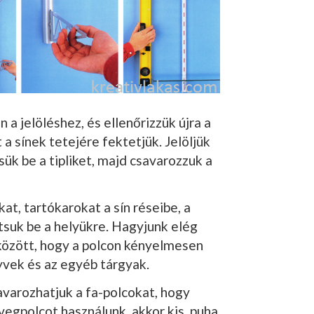
n a jelöléshez, és el­lenőrizzük újra a
 a sínek te­tejére fektetjük. Jelöl­jük
üssük be a tipliket, majd csavarozzuk a
kat, tartókarokat a sín réseibe, a
ntsuk be a helyükre. Hagyjunk elég
 között, hogy a polcon kényelmesen
yvek és az egyéb tárgyak.
savarozhatjuk a fa-polcokat, hogy
vegpolcot hasz­nálunk, akkor kis, pu­ha