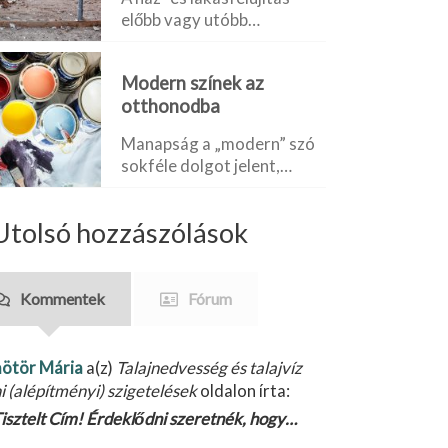
előbb vagy utóbb…
Modern színek az
otthonodba
Manapság a „modern” szó
sokféle dolgot jelent,…
Utolsó hozzászólások
Kommentek
Fórum
ötör Mária
a(z)
Talajnedvesség és talajvíz
ni (alépítményi) szigetelések
oldalon írta:
isztelt Cím! Érdeklődni szeretnék, hogy…