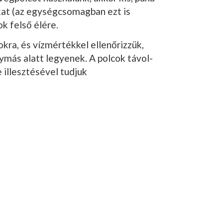
at (az egységcsomag­ban ezt is
ok felső élére.
okra, és vízmértékkel ellenőrizzük,
más alatt legye­nek. A polcok távol­
 illesztésével tudjuk