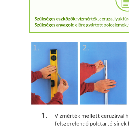
Szükséges eszközök:
vízmérték, ceruza, lyukfúr
Szükséges anyagok:
előre gyártott polcelemek, 
Vízmérték mellett ceruzával hú
felszerelendő polctartó síne