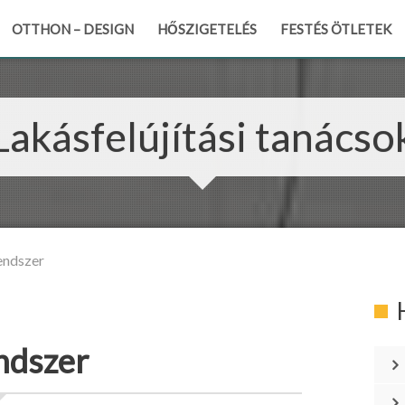
OTTHON – DESIGN
HŐSZIGETELÉS
FESTÉS ÖTLETEK
Lakásfelújítási tanácso
endszer
ndszer