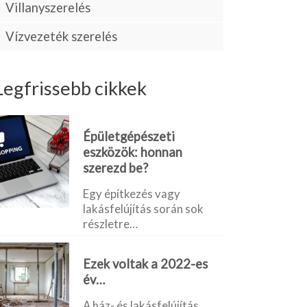
Villanyszerelés
Vízvezeték szerelés
Legfrissebb cikkek
Épületgépészeti
eszközök: honnan
szerezd be?
Egy építkezés vagy
lakásfelújítás során sok
részletre…
Ezek voltak a 2022-es
év…
A ház- és lakásfelújítás