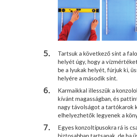
Tartsuk a követ­kező sínt a falo
he­lyét úgy, hogy a víz­mértéket
be a lyukak he­lyét, fúrjuk ki, 
he­lyére a második sínt.
Karmaikkal illesszük a konzolo­
kívánt ma­gasságban, és pat­ti
nagy távolságot a tartóka­rok
elhelyezhetők legye­nek a kön
Egyes konzoltí­pusokra rá is c
bizto­sabban tartsanak, de ha ü