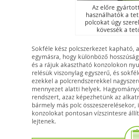
Az előre gyártott
használha­tók a te
polcokat úgy szere
kövessék a tet
Sokféle kész polcszerkezet kapható,
egymásra, hogy különböző hosszúsá­gú 
és a rájuk akasztható konzolokon nyu
relésük viszonylag egyszerű, és sokfé
ezek­kel a polcrendszerekkel nagysze
mennyezet alatti helyek. Hagyományos
rendszert, azaz képezhetünk az alkatré
bármely más polc összeszerelésekor, it
konzolokat ponto­san vízszintesre áll
lejtenek.