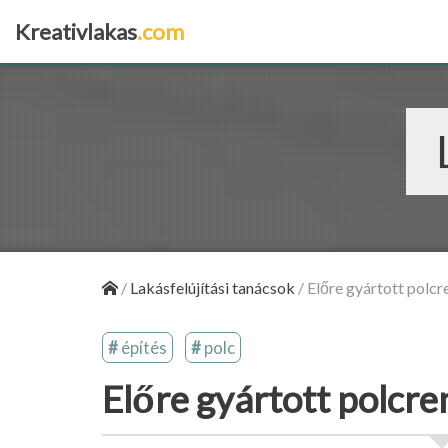
Kreativlakas
.com
×
/
Lakásfelújítási tanácsok
/
Előre gyártott polcr
építés
polc
Előre gyártott polcre