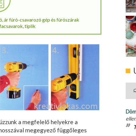
ó, ár fúró-csavarozó gép és fúrószárak
facsavarok, tiplik
Döm
elle
z­zunk a megfelelő he­lyekre a
T
k hosszával megegyező függőleges