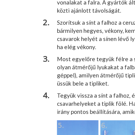
vonalakat a falra. A gyártók á
közti ajánlott távolságát.
Szorítsuk a sínt a falhoz a ceru
bármilyen hegyes, vékony, kem
csavarok helyét a sínen lévő ly
ha elég vékony.
Most egyelőre te­gyük félre a s
olyan át­mérőjű lyukakat a fal­
géppel), amilyen átmérőjű tip­l
üssük bele a tipliket.
Tegyük vissza a sínt a falhoz, é
csavarhelyeket a tiplik fölé. 
irány pontos beállítására, amik