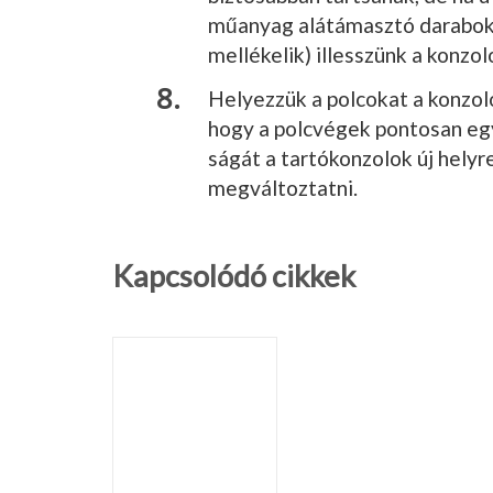
műanyag alátá­masztó darabok
mellékelik) illesszünk a konzol
Helyezzük a pol­cokat a konzol
hogy a polcvégek pontosan egy
ságát a tartókonzolok új helyre
megváltoztatni.
Kapcsolódó cikkek