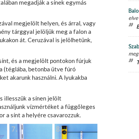
l­talában megadják a sínek egymás
Balo
elve
­zával megjelölt he­lyen, és árral, vagy
E
ény tárggyal jelöljük meg a falon a
ukakon át. Ceru­zával is jelölhetünk,
Szab
meg
ínt, és a megjelölt ponto­kon fúrjuk
T
ba (téglába, betonba ütve fúró
iket akarunk hasz­nálni. A lyukakba
s illesszük a sínen jelölt
Használ­junk vízmértéket a függőleges
or a sínt a he­lyére csavarozzuk.