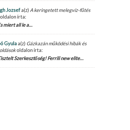
gh Jozsef
a(z)
A keringetett melegvíz-fűtés
oldalon írta:
s miert all le a…
ó Gyula
a(z)
Gázkazán működési hibák és
oldások
oldalon írta:
isztelt Szerkesztőség! Ferrili new elite…