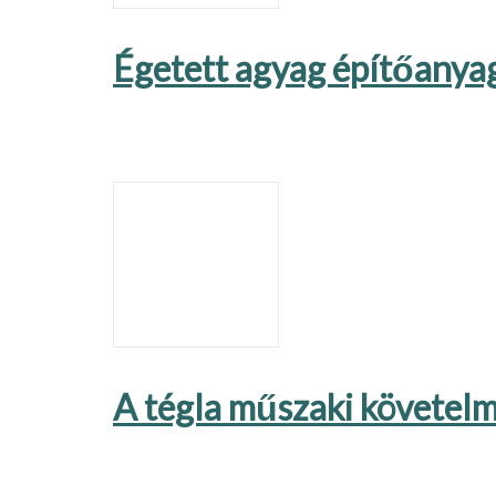
Égetett agyag építőanya
A tégla műszaki követel