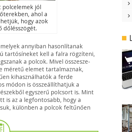
 polc­elemek jól
tőterekben, ahol a
lhetjük, hogy azok
ő dőlésszögét.
 amelyek annyiban hasonlítanak
tartósíneket kell a falra rögzíteni,
gszanak a polcok. Mivel összesze­
­le méretű elemet tartalmaznak,
rűen kihasználhatók a ferde
 módon is összeállíthatjuk a
szekből egy­szerű polcsort is. Mint
t is az a leg­fontosabb, hogy a
ítsuk, különben a polcok feltűnően