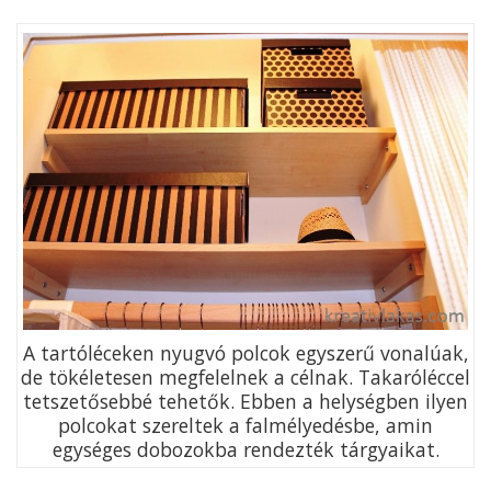
A tartóléceken nyugvó polcok egyszerű vonalúak,
de tökéletesen megfelelnek a célnak. Takaróléccel
tetsze­tősebbé tehetők. Ebben a helységben ilyen
polcokat szereltek a falmélyedésbe, amin
egységes dobozokba rendezték tárgyaikat.