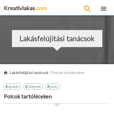
Kreativlakas
.com
×
Lakásfelújítási tanácsok
/
Lakásfelújítási tanácsok
/
Polcok tartóléceken
építés
ötletek
polc
Polcok tartóléceken