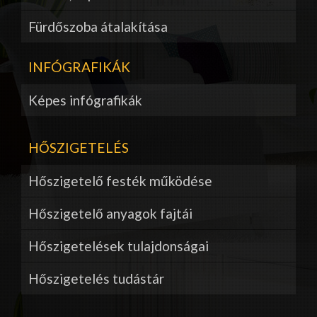
Fürdőszoba átalakítása
INFÓGRAFIKÁK
Képes infógrafikák
HŐSZIGETELÉS
Hőszigetelő festék működése
Hőszigetelő anyagok fajtái
Hőszigetelések tulajdonságai
Hőszigetelés tudástár