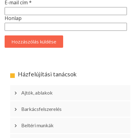
E-mail cím
*
Honlap
Házfelújítási tanácsok
Ajtók, ablakok
Barkácsfelszerelés
Beltéri munkák