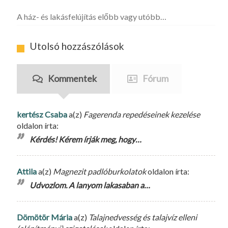
A ház- és lakásfelújítás előbb vagy utóbb…
Utolsó hozzászólások
Kommentek
Fórum
kertész Csaba
a(z)
Fagerenda repedéseinek kezelése
oldalon írta:
Kérdés! Kérem írják meg, hogy…
Attila
a(z)
Magnezit padlóburkolatok
oldalon írta:
Udvozlom. A lanyom lakasaban a…
Dömötör Mária
a(z)
Talajnedvesség és talajvíz elleni