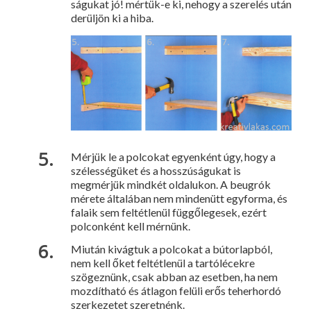
ságukat jó! mértük-e ki, nehogy a szere­lés után
derüljön ki a hiba.
Mérjük le a pol­cokat egyenként úgy, hogy a
szélessé­güket és a hosszúsá­gukat is
megmérjük mindkét oldalukon. A beugrók
mérete általában nem minde­nütt egyforma, és
falaik sem feltétlenül függőlegesek, ezért
polconként kell mér­nünk.
Miután kivágtuk a polcokat a bú­torlapból,
nem kell őket feltétlenül a tar­tólécekre
szögez­nünk, csak abban az esetben, ha nem
mozdítható és átla­gon felüli erős teher­hordó
szerkezetet szeretnénk.