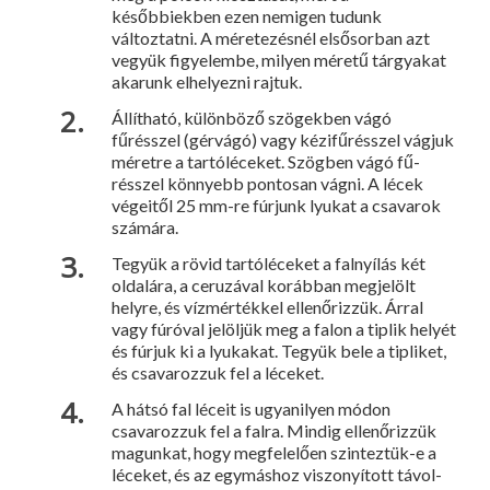
későbbiekben ezen nemigen tudunk
változtatni. A mérete­zésnél elsősorban azt
vegyük figyelembe, milyen méretű tárgya­kat
akarunk elhelyez­ni rajtuk.
Állítható, külön­böző szögekben vágó
fűrésszel (gér­vágó) vagy kézifű­résszel vágjuk
mé­retre a tartóléceket. Szögben vágó fű­
résszel könnyebb pontosan vágni. A lécek
végeitől 25 mm-re fúrjunk lyukat a csavarok
számára.
Tegyük a rövid tartóléceket a fal­nyílás két
oldalára, a ceruzával korábban megjelölt
helyre, és vízmértékkel ellenő­rizzük. Árral
vagy fú­róval jelöljük meg a falon a tiplik helyét
és fúrjuk ki a lyukakat. Tegyük bele a tipliket,
és csavarozzuk fel a léceket.
A hátsó fal léceit is ugyanilyen módon
csavarozzuk fel a falra. Mindig el­lenőrizzük
magunkat, hogy megfelelően szinteztük-e a
léce­ket, és az egymás­hoz viszonyított távol­