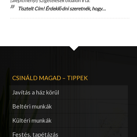
(alépítményi) szigetelések
oldalon írta:
Tisztelt Cím! Érdeklődni szeretnék, hogy…
CSINÁLD MAGAD – TIPPEK
Javítás a ház körül
Beltéri munkák
Kültéri munkák
Festés, tapétázás