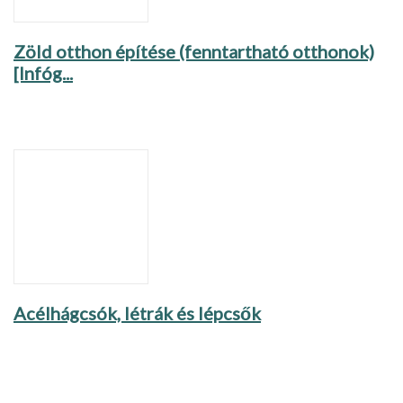
Zöld otthon építése (fenntartható otthonok)
[Infóg...
Acélhágcsók, létrák és lépcsők