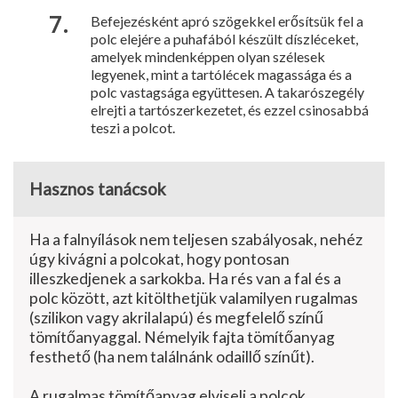
Befejezésként apró szögekkel erősítsük fel a
polc elejére a puhafából készült díszléceket,
amelyek mindenkép­pen olyan szélesek
legyenek, mint a tar­tólécek magassága és a
polc vastagsága együttesen. A taka­rószegély
elrejti a tar­tószerkezetet, és ez­zel csinosabbá
teszi a polcot.
Hasznos tanácsok
Ha a falnyílások nem teljesen szabályosak, nehéz
úgy kivágni a polcokat, hogy ponto­san
illeszkedjenek a sarkokba. Ha rés van a fal és a
polc között, azt kitölthetjük valami­lyen rugalmas
(szilikon vagy akrilalapú) és megfelelő színű
tömítőanyaggal. Némelyik fajta tömítőanyag
festhető (ha nem találnánk odaillő színűt).
A rugalmas tömítőanyag elviseli a polcok