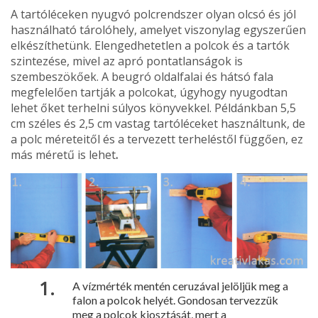
A tartóléceken nyugvó polcrend­szer olyan olcsó és jól
használ­ható tárolóhely, amelyet viszonylag egyszerűen
elkészíthetünk. Elenged­hetetlen a polcok és a tartók
szinte­zése, mivel az apró pontatlanságok is
szembeszökőek. A beugró oldalfalai és hátsó fala
megfelelően tartják a polcokat, úgyhogy nyugodtan
lehet őket terhelni súlyos könyvekkel. Példánkban 5,5
cm széles és 2,5 cm vastag tartóléceket használtunk, de
a polc méreteitől és a tervezett ter­heléstől függően, ez
más méretű is lehet
.
A vízmérték men­tén ceruzával je­löljük meg a
falon a polcok helyét. Gon­dosan tervezzük
meg a polcok kiosztását, mert a