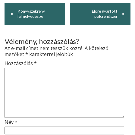
Könyvszekrény
Előre gyártott
falmélyedésbe
polcrendszer
Vélemény, hozzászólás?
Az e-mail címet nem tesszük közzé.
A kötelező
mezőket
*
karakterrel jelöltük
Hozzászólás
*
Név
*