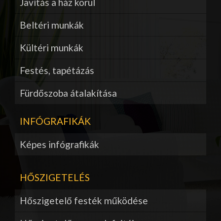
Javítás a ház körül
Beltéri munkák
Kültéri munkák
Festés, tapétázás
Fürdőszoba átalakítása
INFÓGRAFIKÁK
Képes infógrafikák
HŐSZIGETELÉS
Hőszigetelő festék működése