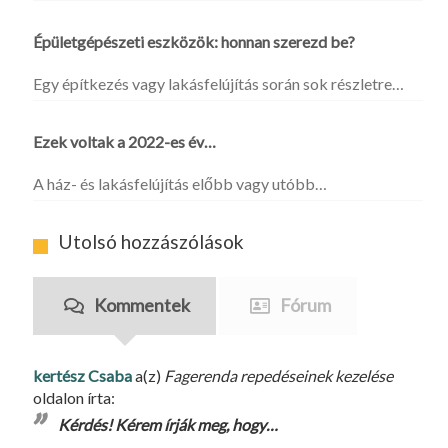
Épületgépészeti eszközök: honnan szerezd be?
Egy építkezés vagy lakásfelújítás során sok részletre…
Ezek voltak a 2022-es év…
A ház- és lakásfelújítás előbb vagy utóbb…
Utolsó hozzászólások
Kommentek
Fórum
kertész Csaba
a(z)
Fagerenda repedéseinek kezelése
oldalon írta:
Kérdés! Kérem írják meg, hogy…