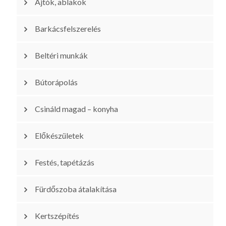
Ajtók, ablakok
Barkácsfelszerelés
Beltéri munkák
Bútorápolás
Csináld magad – konyha
Előkészületek
Festés, tapétázás
Fürdőszoba átalakítása
Kertszépítés