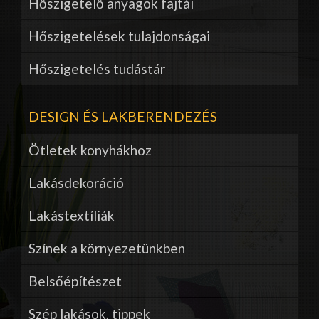
Hőszigetelő anyagok fajtái
Hőszigetelések tulajdonságai
Hőszigetelés tudástár
DESIGN ÉS LAKBERENDEZÉS
Ötletek konyhákhoz
Lakásdekoráció
Lakástextíliák
Színek a környezetünkben
Belsőépítészet
Szép lakások, tippek