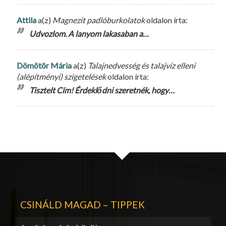
Attila
a(z)
Magnezit padlóburkolatok
oldalon írta:
Udvozlom. A lanyom lakasaban a…
Dömötör Mária
a(z)
Talajnedvesség és talajvíz elleni
(alépítményi) szigetelések
oldalon írta:
Tisztelt Cím! Érdeklődni szeretnék, hogy…
CSINÁLD MAGAD – TIPPEK