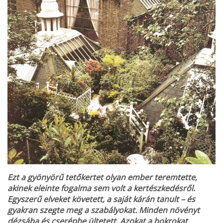
Ezt a gyönyörű tetőkertet olyan ember teremtette,
akinek eleinte fogalma sem volt a kertészkedésről.
Egyszerű elveket követett, a saját kárán tanult – és
gyakran szegte meg a szabályokat. Minden növényt
dézsába és cserépbe ültetett. Azokat a bokrokat