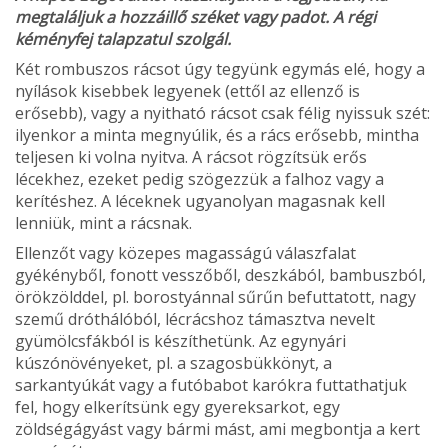
megtaláljuk a hozzá­illő széket vagy padot. A régi
kémény­fej talapzatul szolgál.
Két rombuszos rá­csot úgy tegyünk egymás elé, hogy a
nyí­lások kisebbek legyenek (ettől az ellenző is
erősebb), vagy a nyitható rácsot csak félig nyissuk szét:
ilyenkor a minta megnyúlik, és a rács erősebb, mintha
teljesen ki volna nyitva. A rácsot rögzítsük erős
lécekhez, ezeket pedig szögezzük a falhoz vagy a
kerítéshez. A léceknek ugyanolyan magas­nak kell
lenniük, mint a rácsnak.
Ellenzőt vagy közepes magasságú vá­laszfalat
gyékényből, fonott vesszőből, deszkából, bambuszból,
örökzölddel, pl. borostyánnal sűrűn befuttatott, nagy
sze­mű dróthálóból, lécrácshoz támasztva ne­velt
gyümölcsfákból is készíthetünk. Az egy­nyári
kúszónövényeket, pl. a szagosbük­könyt, a
sarkantyúkát vagy a futóbabot karókra futtathatjuk
fel, hogy elkerítsünk egy gyereksarkot, egy
zöldségágyást vagy bármi mást, ami megbontja a kert