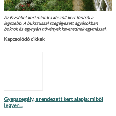
Az Erzsébet kori mintára készült kert föntről a
legszebb. A bukszussal szegélyezett ágyásokban
bokrok és egynyári növények keverednek egymással.
Kapcsolódó cikkek
Gyepszegély, a rendezett kert alapja: miből
legyen...