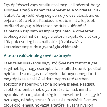
Egy építésszel vagy statikussal meg kell nézetni, hogy
elbírja-e a tető a nehéz cserepeket és a földdel teli vá­
lyúkat. Az új védőréteg segít a súly eloszlatá­sában, és
óvja a tetőt a víztől. Ráadásul szebb, mint a legtöbb
tetőfedő anyag. A lécrácsos borítás különböző
színekben kapható és impregnálható. A kövezetek
többsége túl nehéz, hogy a tetőre rakjuk, de a vékony
kőlapok esetleg használha­tók. Jó választás a
kerámiacsempe, de a gyeptégla vidámabb.
A tetőn valószínűleg kevés az árnyék
Ezen talán lilaakáccal vagy szőlővel befut­tatott lugas
segíthet. Egy nagy cserépbe fát is ültethetünk (például
nyírfát), de a magas növényeket könnyen megdönti,
megtépázza a szél. A védett, napos tető­kertben
sokszor a napernyő vagy a pony­va is elég. Ráadásul
ezektől az embernek olyan érzése támad, mintha
nyaralna. A hangulatot még kellemesebbé teszi egy-két
nyugágy, néhány színes fukszia és muskátli. 3 cm-es
csövekből emeljünk vázat a tetőre; a vázra nyáron