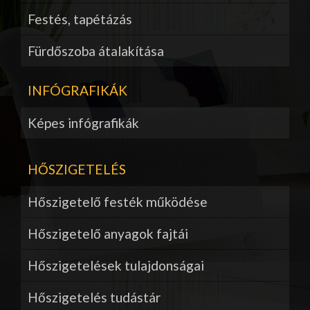
Festés, tapétázás
Fürdőszoba átalakítása
INFÓGRAFIKÁK
Képes infógrafikák
HŐSZIGETELÉS
Hőszigetelő festék működése
Hőszigetelő anyagok fajtái
Hőszigetelések tulajdonságai
Hőszigetelés tudástár