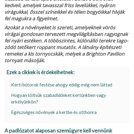
kedveli, ame­lyek tavasszal friss levelükkel, nyáron
virágukkal, ősszel színeik­kel és télen bogyóikkal hívják
fel magukra a figyelmet.
Azokat a növényeket is szereti, ame­lyeknek vörös
virágai gondosan tervezett megvilágításban ragyog­nak
fel nyári estéken. A több­szintes, különálló terekre tago­
zódó tetőkert roppant mutatós. A látvány építészeti
remekei a kis tornyocskák, melyek a Brighton Pavilion
tornyait másolják.
Ezek a cikkek is érdekelhetnek:
Kerti bútorok festése ahogy eddig még nem láttad
Hogyan töltsük szabadidőnket kertünkben vagy
erkélyünkön?
Egészséges növények a kertbe és otthonra
A padlózatot alaposan szemügyre kell vennünk