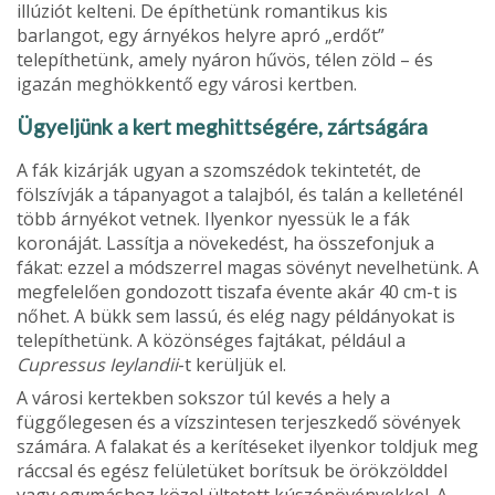
illúziót kelteni. De építhetünk romantikus kis
barlangot, egy árnyékos helyre apró „erdőt”
telepíthetünk, amely nyáron hűvös, télen zöld – és
igazán meg­hökkentő egy városi kertben.
Ügyeljünk a kert meghittségére, zártsá­gára
A fák kizárják ugyan a szomszédok tekintetét, de
fölszívják a tápanyagot a ta­lajból, és talán a kelleténél
több árnyékot vetnek. Ilyenkor nyessük le a fák
koroná­ját. Lassítja a növekedést, ha összefonjuk a
fákat: ezzel a módszerrel magas sö­vényt nevelhetünk. A
megfelelően gondo­zott tiszafa évente akár 40 cm-t is
nőhet. A bükk sem lassú, és elég nagy példá­nyokat is
telepíthetünk. A közönséges faj­tákat, például a
Cupressus Ieylandii
-t ke­rüljük el.
A városi kertekben sokszor túl kevés a hely a
függőlegesen és a vízszintesen ter­jeszkedő sövények
számára. A falakat és a kerítéseket ilyenkor toldjuk meg
ráccsal és egész felületüket borítsuk be örökzölddel
vagy egymáshoz közel ültetett kúszónövé­nyekkel. A