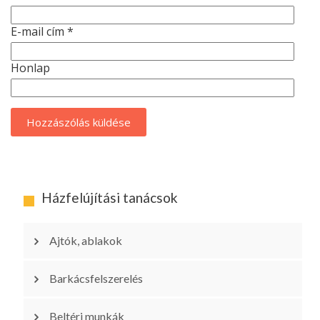
E-mail cím
*
Honlap
Házfelújítási tanácsok
Ajtók, ablakok
Barkácsfelszerelés
Beltéri munkák