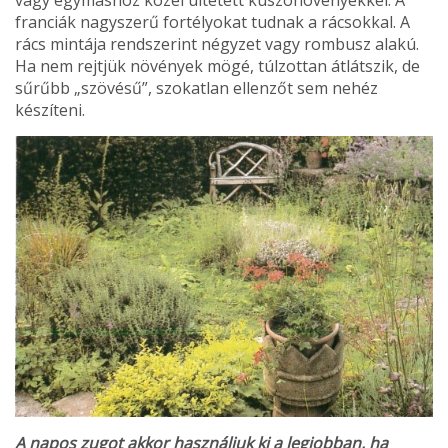
franciák nagyszerű fortélyokat tudnak a rácsokkal. A
rács mintája rend­szerint négyzet vagy rombusz alakú.
Ha nem rejtjük növények mögé, túlzottan átlát­szik, de
sűrűbb „szövésű”, szokatlan ellenzőt sem nehéz
készíteni.
A napos zugot akkor használjuk ki a legjobban, ha