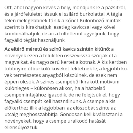
Ott, ahol nagyon kevés a hely, mondjunk le a pázsitról,
és a járófelületet lássuk el szilárd burkolattal. A tégla
télen melegebb­nek tűnik a kőnél. Különböző minták
szerint is kirakhatjuk, esetleg kaviccsal vagy kővel
kombinálhatjuk, de arra föltétlenül ügyel­jünk, hogy
fagyálló téglát használjunk.
Az eltérő méretű és színű kavics szintén kitűnő:
a
növények ezen a felületen össze­vissza szórják el a
magvaikat, és nagysze­rű kertet alkotnak. A kis kertben
többnyire útburkoló köveket fektetnek le; a legjobb kö­
vek természetes anyagból készülnek, de ezek nem
éppen olcsók. A színes csempé­ből kirakott motívum
különleges – különö­sen akkor, ha a házbelső
csempemintájá­hoz igazodik, de ne felejtsük el, hogy
fagy­álló csempét kell használnunk. A csempe a kis
előkerthez illik a legjob­ban: az előszobát szinte az
utcáig meg­hosszabbítja. Gondosan kell kiválasztani a
növényeket, hogy a csempe uralkodó hatá­sát
ellensúlyozzuk.