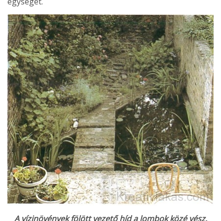
egy­ségét.
A vízinövények fölött vezető híd a lombok közé vész.