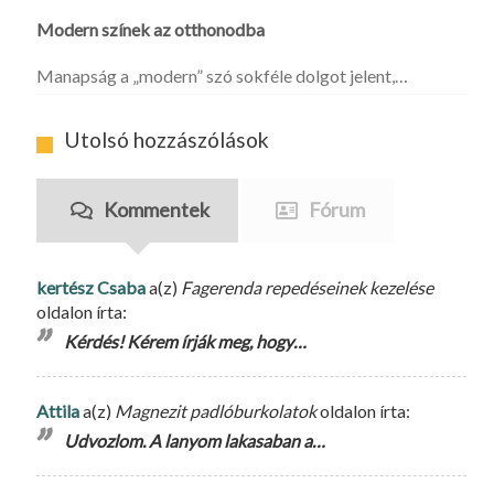
Modern színek az otthonodba
Manapság a „modern” szó sokféle dolgot jelent,…
Utolsó hozzászólások
Kommentek
Fórum
kertész Csaba
a(z)
Fagerenda repedéseinek kezelése
oldalon írta:
Kérdés! Kérem írják meg, hogy…
Attila
a(z)
Magnezit padlóburkolatok
oldalon írta:
Udvozlom. A lanyom lakasaban a…