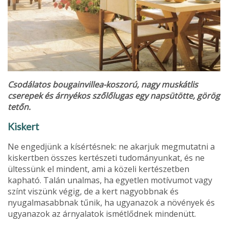
Csodálatos bougainvillea-koszorú, nagy muskátlis
cserepek és árnyékos szőlőlugas egy napsütötte, görög
tetőn.
Kiskert
Ne engedjünk a kísértésnek: ne akarjuk megmutatni a
kiskertben összes kertésze­ti tudományunkat, és ne
ültessünk el min­dent, ami a közeli kertészetben
kapható. Talán unalmas, ha egyetlen motívumot vagy
színt viszünk végig, de a kert nagyobbnak és
nyugalmasabbnak tűnik, ha ugyanazok a növények és
ugyanazok az árnyalatok ismétlődnek mindenütt.