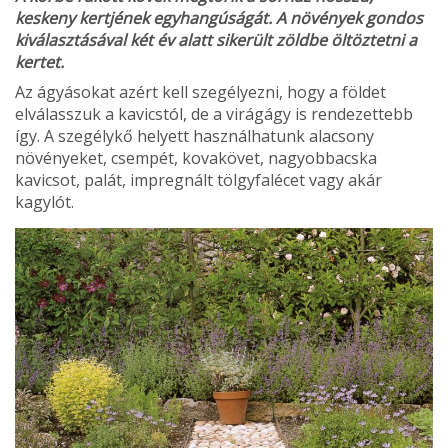
keskeny kertjének egyhangúságát. A növények gondos
kiválasztásával két év alatt sikerült zöld­be öltöztetni a
kertet.
Az ágyásokat azért kell szegélyezni, hogy a földet
elválasszuk a kavicstól, de a virágágy is rendezettebb
így. A szegélykő helyett használhatunk alacsony
növénye­ket, csempét, kovakövet, nagyobbacska
kavicsot, palát, impregnált tölgyfalécet vagy akár
kagylót.