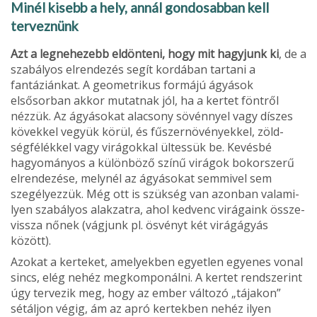
Minél kisebb a hely, annál gondosab­ban kell
terveznünk
Azt a legnehezebb eldönteni, hogy mit hagyjunk ki
, de a
sza­bályos elrendezés segít kordában tartani a
fantáziánkat. A geometrikus formájú ágyá­sok
elsősorban akkor mutatnak jól, ha a kertet föntről
nézzük. Az ágyásokat ala­csony sövénnyel vagy díszes
kövekkel ve­gyük körül, és fűszernövényekkel, zöld­
ségfélékkel vagy virágokkal ültessük be. Kevésbé
hagyományos a különböző színű virágok bokorszerű
elrendezése, melynél az ágyásokat semmivel sem
szegélyezzük. Még ott is szükség van azonban valami­
lyen szabályos alakzatra, ahol kedvenc vi­rágaink össze-
vissza nőnek (vágjunk pl. ösvényt két virágágyás
között).
Azokat a kerteket, amelyekben egyetlen egyenes vonal
sincs, elég nehéz meg­komponálni. A kertet rendszerint
úgy ter­vezik meg, hogy az ember változó „tája­kon”
sétáljon végig, ám az apró kertekben nehéz ilyen