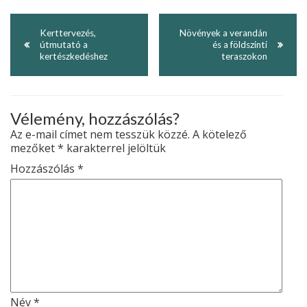
Kerttervezés,
Növények a verandán
útmutató a
és a földszinti
kertészkedéshez
teraszokon
Vélemény, hozzászólás?
Az e-mail címet nem tesszük közzé.
A kötelező
mezőket
*
karakterrel jelöltük
Hozzászólás
*
Név
*