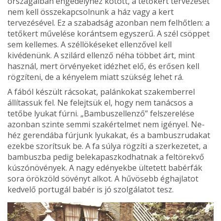
országaiban engedélyhez kötött, a tetőkert tervezését
nem kell összekapcsolnunk a ház vagy a kert
tervezésével. Ez a szabadság azonban nem felhőtlen: a
tetőkert művelése korántsem egyszerű. A szél csöppet
sem kellemes. A széllökéseket ellenzővel kell
kivédenünk. A szilárd ellenző néha többet árt, mint
használ, mert örvényeket idézhet elő, és erősen kell
rögzíteni, de a kényelem miatt szük­ség lehet rá.
A fából készült rácsokat, palánkokat szakemberrel
állítassuk fel. Ne felejtsük el, hogy nem tanácsos a
tetőbe lyukat fúrni. „Bambuszellenző” felszerelése
azonban szinte semmi szakértelmet nem igényel. Ne­
héz gerendába fúrjunk lyukakat, és a bambuszrudakat
ezekbe szorítsuk be. A fa sú­lya rögzíti a szerkezetet, a
bambuszba pedig belekapaszkodhatnak a feltörekvő
kúszónövények. A nagy edényekbe ülte­tett babérfák
sora örökzöld sövényt alkot. A hűvösebb éghajlatot
kedvelő portugál babér is jó szolgálatot tesz.