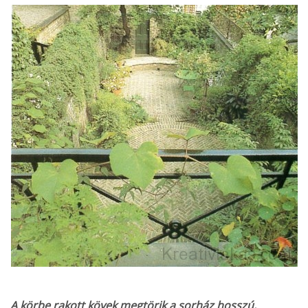
A körbe rakott kövek megtörik a sorház hosszú,