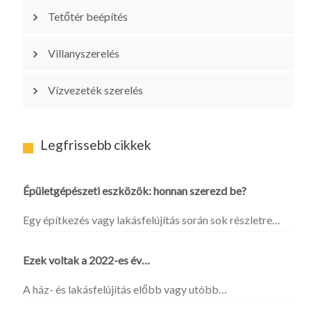
Tetőtér beépítés
Villanyszerelés
Vízvezeték szerelés
Legfrissebb cikkek
Épületgépészeti eszközök: honnan szerezd be?
Egy építkezés vagy lakásfelújítás során sok részletre…
Ezek voltak a 2022-es év…
A ház- és lakásfelújítás előbb vagy utóbb…