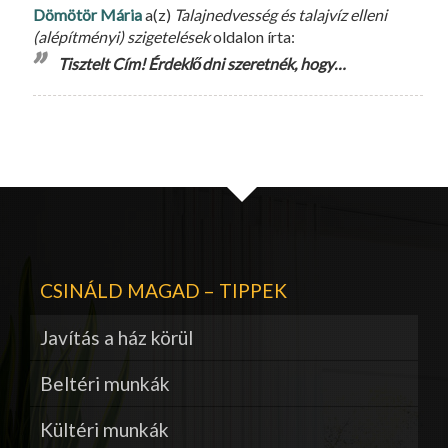
Dömötör Mária
a(z)
Talajnedvesség és talajvíz elleni
(alépítményi) szigetelések
oldalon írta:
Tisztelt Cím! Érdeklődni szeretnék, hogy…
CSINÁLD MAGAD – TIPPEK
Javítás a ház körül
Beltéri munkák
Kültéri munkák