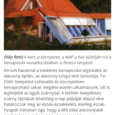
(Kép fent)
A kert, a környezet, a NAP a ház külsőjén túl a
benapozás vonatkozásában is fontos tényező.
Átrium házaknál a tökéletes benapozást leginkább az
alacsony építés, az alacsony szögű tető biztosítja. Te­
tőtér-beépítést szélesebb és könnyebben
benapozható udvar megléte esetén alkalmazunk, ott is
legfeljebb az egyik szárnynál. A tetőtér-beépíté­ses
szárny tájolását lehetőleg a nap pályáját alapul véve
határozzuk meg az észak-északkeleti, esetleg észak-
nyugati irányban úgy, hogy a déli ol­dal alacsonyabb