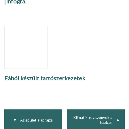
[Infógra...
Fából készült tartószerkezetek
Klimatikus viszonyok a
Az épület alaprajza
házban