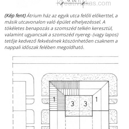
(Kép fent)
Átrium ház az egyik utca felőli elő­kerttel, a
másik utcavonalon való épület elhelyezéssel. A
tökéletes benapozás a szomszéd telkén ke­resztül,
valamint ugyancsak a szomszéd nyereg- (vagy lapos)
tetője kedvező fekvésének köszön­hetően csaknem a
nappali időszak felében megoldható.