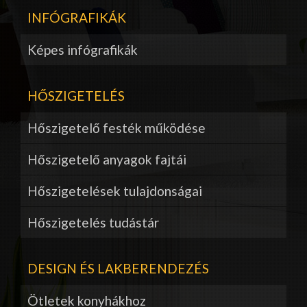
INFÓGRAFIKÁK
Képes infógrafikák
HŐSZIGETELÉS
Hőszigetelő festék működése
Hőszigetelő anyagok fajtái
Hőszigetelések tulajdonságai
Hőszigetelés tudástár
DESIGN ÉS LAKBERENDEZÉS
Ötletek konyhákhoz