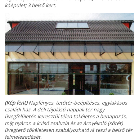
kóépület; 3 belső kert.
(Kép fent)
Napfényes, tetőtér-beépítéses, egylakásos
családi ház. A déli tájolású nappali tér nagy
üvegfelületén keresztül télen tökéletes a benapozás,
míg nyáron a külső zsaluzia és az árnyékoló (sötét)
üvegtető tökéletesen szabályozhatóvá teszi a belső tér
felmelegedését.