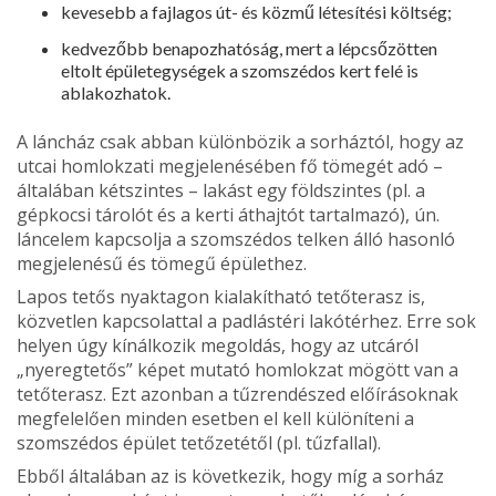
kevesebb a fajlagos út- és közmű létesítési költség;
kedvezőbb benapozhatóság, mert a lépcsőzötten
eltolt épület­egységek a szomszédos kert felé is
ablakozhatok.
A láncház csak abban különbözik a sorháztól, hogy az
utcai homlokzati megjelenésében fő tömegét adó –
általában kétszintes – lakást egy földszintes (pl. a
gépkocsi tárolót és a kerti áthajtót tartalmazó), ún.
láncelem kapcsolja a szomszédos telken álló hasonló
megjelenésű és tömegű épülethez.
Lapos tetős nyaktagon kialakítha­tó tetőterasz is,
közvetlen kapcsolat­tal a padlástéri lakótérhez. Erre sok
helyen úgy kínálkozik megoldás, hogy az utcáról
„nyeregtetős” képet mutató homlokzat mögött van a
te­tőterasz. Ezt azonban a tűzrendé­szed előírásoknak
megfelelően minden esetben el kell különíteni a
szomszédos épület tetőzetétől (pl. tűzfallal).
Ebből általában az is következik, hogy míg a sorház