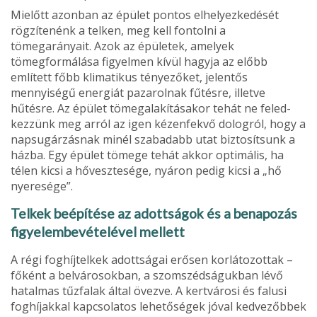
Mielőtt azonban az épület pon­tos elhelyezkedését
rögzítenénk a telken, meg kell fontolni a
tömegarányait. Azok az épületek, ame­lyek
tömegformálása figyelmen kí­vül hagyja az előbb
említett főbb klimatikus tényezőket, jelentős
mennyiségű energiát pazarolnak fűtésre, illetve
hűtésre. Az épület tömegalakításakor tehát ne feled­
kezzünk meg arról az igen kézen­fekvő dologról, hogy a
napsugár­zásnak minél szabadabb utat biztosítsunk a
házba. Egy épület tömege tehát akkor optimális, ha
télen kicsi a hővesztesége, nyáron pedig kicsi a „hő
nyeresége”.
Telkek beépítése az adottságok és a benapozás
figyelembevételével mellett
A régi foghíjtelkek adottságai erő­sen korlátozottak –
főként a belvá­rosokban, a szomszédságukban lévő
hatalmas tűzfalak által övezve. A kertvárosi és falusi
foghíjakkal kapcsolatos lehetőségek jóval ked­vezőbbek