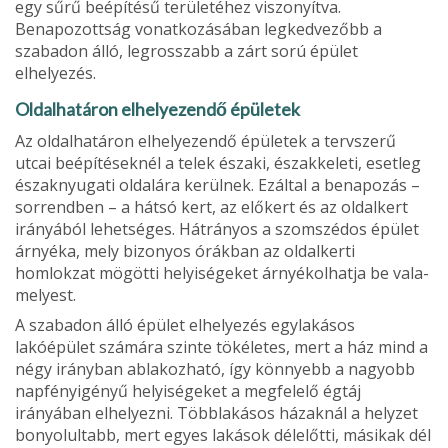
egy sűrű beépítésű terüle­téhez viszonyítva.
Benapozottság vonatkozásában legkedvezőbb a
szabadon álló, legros­szabb a zárt sorú épület
elhelyezés.
Oldalhatáron elhelyezendő épületek
Az oldalhatáron elhelyezendő épületek a tervszerű
utcai beépíté­seknél a telek északi, északkeleti, esetleg
északnyugati oldalára ke­rülnek. Ezáltal a benapozás –
sor­rendben – a hátsó kert, az előkert és az oldalkert
irányából lehetsé­ges. Hátrányos a szomszédos épü­let
árnyéka, mely bizonyos órákban az oldalkerti
homlokzat mögötti helyiségeket árnyékolhatja be vala­
melyest.
A szabadon álló épület elhelyezés egylakásos
lakóépület számára szin­te tökéletes, mert a ház mind a
négy irányban ablakozható, így könnyebb a nagyobb
napfényigé­nyű helyiségeket a megfelelő égtáj
irányában elhelyezni. Többlakásos házaknál a helyzet
bonyolultabb, mert egyes lakások délelőtti, másikak dél