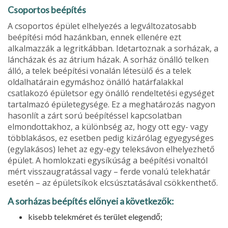
Csoportos beépítés
A csoportos épület elhelyezés a legváltozatosabb
beépítési mód hazánkban, ennek ellenére ezt
alkalmazzák a legritkábban. Idetartoz­nak a sorházak, a
láncházak és az átrium házak. A sorház önálló telken
álló, a telek beépítési vonalán létesülő és a telek
oldalhatárain egymáshoz önálló ha­tárfalakkal
csatlakozó épületsor egy önálló rendeltetési egységet
tartal­mazó épületegysége. Ez a meghatá­rozás nagyon
hasonlít a zárt sorú beépítéssel kapcsolatban
elmondot­takhoz, a különbség az, hogy ott egy- vagy
többlakásos, ez esetben pedig kizárólag egyegységes
(egylakásos) lehet az egy-egy teleksávon elhelyezhető
épület. A homlokzati egysíkúság a beépítési vonaltól
mért visszaugratással vagy – ferde vonalú telekhatár
esetén – az épületsíkok elcsúsztatásával csökkenthető.
A sorházas beépítés előnyei a kö­vetkezők:
kisebb telekméret és terület ele­gendő;