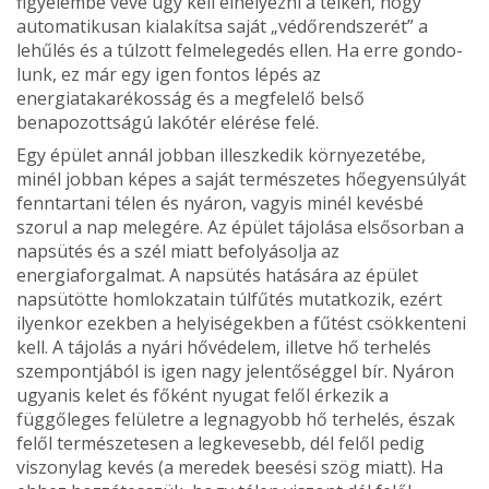
figyelembe véve úgy kell elhelyezni a telken, hogy
automatikusan kialakítsa saját „vé­dőrendszerét” a
lehűlés és a túlzott felmelegedés ellen. Ha erre gondo­
lunk, ez már egy igen fontos lépés az
energiatakarékosság és a megfe­lelő belső
benapozottságú lakótér elérése felé.
Egy épület annál jobban illeszke­dik környezetébe,
minél jobban ké­pes a saját természetes hőegyensú­lyát
fenntartani télen és nyáron, vagyis minél kevésbé
szorul a nap melegére. Az épület tájolása első­sorban a
napsütés és a szél miatt be­folyásolja az
energiaforgalmat. A napsütés hatására az épület
napsü­tötte homlokzatain túlfűtés mutat­kozik, ezért
ilyenkor ezekben a he­lyiségekben a fűtést csökkenteni
kell. A tájolás a nyári hővédelem, illetve hő terhelés
szempontjából is igen nagy jelentőséggel bír. Nyáron
ugyanis kelet és főként nyugat felől érkezik a
függőleges felületre a legnagyobb hő terhelés, észak
felől ter­mészetesen a legkevesebb, dél felől pedig
viszonylag kevés (a meredek beesési szög miatt). Ha