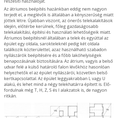
részesíti használóját.
Az átriumos beépítés hazánkban eddig nem nagyon
terjedt el, a meglévők is általában a kényszerűség miatt
jöttek létre. Újabban vi­szont, az önerős telekalakítások
idején, előtérbe kerülnek, főleg gazdaságosabb
telekalakítási, építé­si és használati lehetőségeik miatt.
Átriumos beépítésnél általában a telek és egyúttal az
épület egy olda­la, sarokteleknél pedig két oldala
találkozik közterülettel, azaz használható szabadon
nyílászárók be­építésére és a főbb lakóhelyiségek
benapozásának biztosítására. Az át­rium, vagyis a belső
udvar felé a külső határoló falon lévőkhöz hasonlóan
helyezhetők el az épület nyílászárói, közvetlen belső
kert­kapcsolattal. Az épület leggyakrab­ban L vagy U
alakú, és lehet mind a négy telekhatárra épített is. Elő­
fordulnak még T, H, Z, S és I alak­zatok is, de nagyon
ritkán.