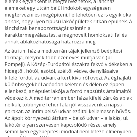
elemek egyen­ként is megtervezhetők, a láncház
elemeket egy utcán belül indokolt egységesen
megtervezni és megépí­teni. Feltehetően ez is egyik oka
an­nak, hogy ilyen típusú lakóépületek ritkán épülnek. A
láncházak benapozottságát szintén a
karaktermegválasztás, a megnövelt homlokzati fal és
annak ablakozhatósága határozza meg.
Az átrium ház a mediterrán tájak jellemző beépítési
formája, mely­nek több ezer éves múltja van (pl.
Pompeji). A Közép-Európától észak­ra fekvő vidékeken a
hidegtől, hó­tól, esőtől, széltől védve, de nyílása­ival
kifelé fordul; az udvart a kert kívülről övezi. Az éghajlati
különb­ségekből adódóan keleten és délen ez éppen
ellenkező; az épület lakó­ja a forró napsütés ártalmaitól
vé­dekezik. A mediterrán ember háza kifelé zárt és ablak
nélküli, többnyi­re fehér falai jól visszaverik a napsu­
garakat, az intim belső udvar ezáltal kellemesen hűvös.
Az ápolt környe­zetű átrium – belső udvar – a lakás, ül.
lakótér olyan szervesen kapcso­lódó része, amely
semmilyen egyébépítési módnál nem létező élmény­ben