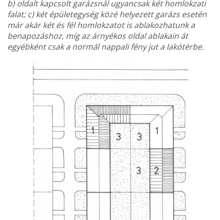
b) oldalt kap­csolt garázsnál ugyancsak két homlokzati
falat; c) két épületegy­ség közé helyezett garázs esetén
már akár két és fél homlokzatot is ablakozhatunk a
benapozáshoz, míg az árnyékos oldal ablakain át
egyébként csak a normál nappali fény jut a lakótérbe.