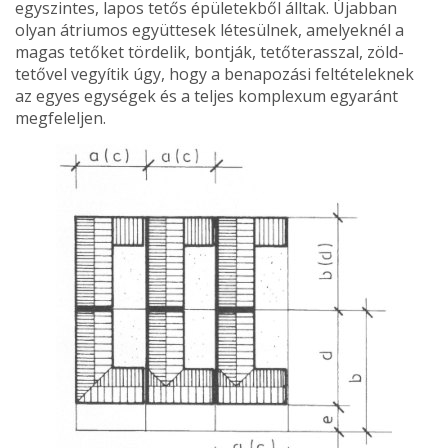
egyszintes, lapos tetős épületekből álltak. Újabban
olyan átriumos együttesek léte­sülnek, amelyeknél a
magas tetőket tördelik, bontják, tetőterasszal, zöld­
tetővel vegyítik úgy, hogy a benapo­zási feltételeknek
az egyes egységek és a teljes komplexum egyaránt
megfeleljen.