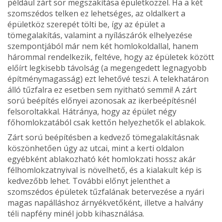
például zárt sor megszakítása épületközzel. Ha a két
szomszédos telken ez lehetséges, az oldalkert a
épületköz szerepét tölti be, így az épület a
tömegalakítás, valamint a nyílászárók elhelyezése
szempontjából már nem két hom­lokoldallal, hanem
hárommal ren­delkezik, feltéve, hogy az épületek között
előírt legkisebb távolság (a megengedett legnagyobb
épít­ménymagasság) ezt lehetővé teszi. A telekhatáron
álló tűzfalra ez eset­ben sem nyitható semmi! A zárt
sorú beépítés előnyei azo­nosak az ikerbeépítésnél
felsorol­takkal. Hátránya, hogy az épület négy
főhomlokzatából csak kettőn helyezhetők el ablakok.
Zárt sorú beépítésben a kedvező tömegalakításnak
köszönhetően úgy az utcai, mint a kerti oldalon
egyébként ablakozható két homlok­zati hossz akár
félhomlokzatnyival is növelhető, és a kialakult kép is
kedvezőbb lehet. További előnyt je­lenthet a
szomszédos épületek tűz­falának betervezése a nyári
magas napálláshoz árnyékvetőként, illetve a halvány
téli napfény minél jobb kihasználása.