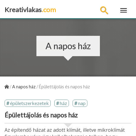
Kreativlakas
.com
×
A napos ház
/
A napos ház
/
Épülettájolás és napos ház
épületszerkezetek
ház
nap
Épülettájolás és napos ház
Az építendő házat az adott klímát, illetve mikroklímát