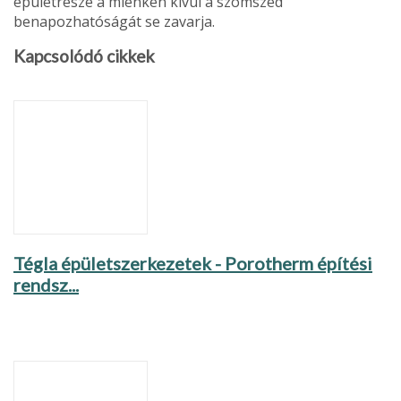
épületrésze a mién­ken kívül a szomszéd
benapozhatóságát se zavarja.
Kapcsolódó cikkek
Tégla épületszerkezetek - Porotherm építési
rendsz...