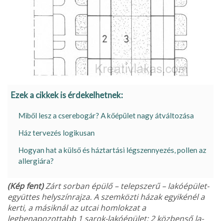
Ezek a cikkek is érdekelhetnek:
Miből lesz a cserebogár? A kőépület nagy átváltozása
Ház tervezés logikusan
Hogyan hat a külső és háztartási légszennyezés, pollen az
allergiára?
(Kép fent)
Zárt sorban épülő – telepszerű – la­kóépület-
együttes helyszínrajza. A szemközti házak egyikénél a
kerti, a másiknál az utcai homlokzat a
legbenapozottabb 1 sarok-lakóépület; 2 közbenső la­