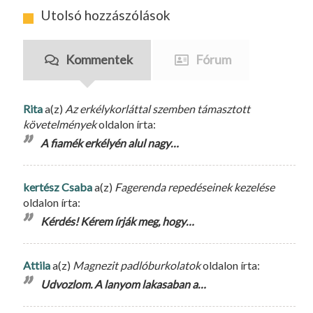
Utolsó hozzászólások
Kommentek
Fórum
Rita
a(z)
Az erkélykorláttal szemben támasztott
követelmények
oldalon írta:
A fiamék erkélyén alul nagy…
kertész Csaba
a(z)
Fagerenda repedéseinek kezelése
oldalon írta:
Kérdés! Kérem írják meg, hogy…
Attila
a(z)
Magnezit padlóburkolatok
oldalon írta:
Udvozlom. A lanyom lakasaban a…