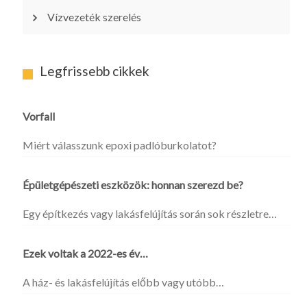
Vízvezeték szerelés
Legfrissebb cikkek
Vorfall
Miért válasszunk epoxi padlóburkolatot?
Épületgépészeti eszközök: honnan szerezd be?
Egy építkezés vagy lakásfelújítás során sok részletre…
Ezek voltak a 2022-es év…
A ház- és lakásfelújítás előbb vagy utóbb…