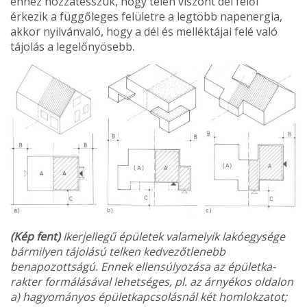
ehhez hoz­zátesszük, hogy télen viszont dél fe­lől
érkezik a függőleges felületre a legtöbb napenergia,
akkor nyilván­való, hogy a dél és melléktájai felé való
tájolás a legelőnyösebb.
(Kép fent)
Ikerjellegű épületek valamelyik lakó­egysége
bármilyen tájolású telken kedvezőtlenebb
benapozottságú. Ennek ellensúlyozása az épületka­
rakter formálásával lehetséges, pl. az árnyékos oldalon
a) hagyományos épületkapcsolás­nál két homlokzatot;