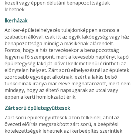
közeli vagy éppen délutá­ni benapozottságúak
lehetnek.
Ikerházak
Az iker-épületelhelyezés tulajdon­képpen azonos a
szabadon állóval, csak itt az egyik lakóegység vagy ház
benapozottsága mindig a másikénak alárendelt.
Fontos, hogy a ház terve­zésekor a benapozottság
legyen a fő szempont, mert a kevesebb napfényt kapó
épületegység lakóját idővel kellemetlenül érintheti az
előnyte­len helyzet. Zárt sorú elhelyezésnél az épüle­tek
szorosabb egységet alkotnak, ezért a lakás belső
funkcióinak irá­nya már eleve meghatározott, mert nem
mindegy, hogy az éltető napsu­garak az utcai vagy
éppen a kerti homlokzatot érik.
Zárt sorú épületegyüttesek
Zárt sorú épületegyüttesek azon telkeinél, ahol az
övezeti előírás megszakított zárt sorú, a beépítési
kötelezettségek lehetnek az ikerbe­építés szerintiek,