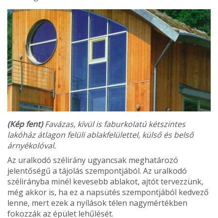
(Kép fent)
Favázas, kívül is faburkolatú kétszintes
lakóház átlagon felüli ablakfelülettel, külső és belső
árnyékolóval.
Az uralkodó szélirány ugyancsak meghatározó
jelentőségű a tájolás szempontjából. Az uralkodó
szélirányba minél kevesebb ablakot, aj­tót tervezzünk,
még akkor is, ha ez a napsütés szempontjából kedvező
lenne, mert ezek a nyílások télen nagymértékben
fokozzák az épület lehűlését.