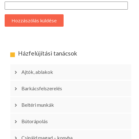
Házfelújítási tanácsok
Ajtók, ablakok
Barkácsfelszerelés
Beltéri munkák
Bútorápolás
Csináld magad – konyha