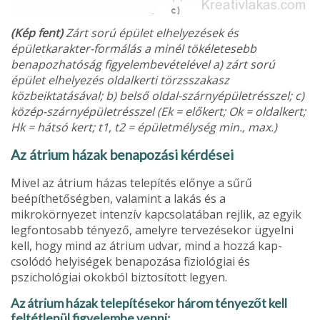
(Kép fent)
Zárt sorú épület elhelyezések és
épületkarakter-formálás a minél tö­kéletesebb
benapozhatóság figyelembevételével a) zárt sorú
épület elhelyezés oldal­kerti törzsszakasz
közbeiktatásával; b) belső oldal-szárnyépületrésszel; c)
közép-szárnyépületrésszel (Ek = előkert; Ok = oldalkert;
Hk = hátsó kert; t1, t2 = épületmélység min., max.)
Az átrium házak benapozási kérdései
Mivel az átrium házas telepítés elő­nye a sűrű
beépíthetőségben, vala­mint a lakás és a
mikrokörnyezet in­tenzív kapcsolatában rejlik, az egyik
legfontosabb tényező, amelyre ter­vezésekor ügyelni
kell, hogy mind az átrium udvar, mind a hozzá kap­
csolódó helyiségek benapozása fizi­ológiai és
pszichológiai okokból biz­tosított legyen.
Az átrium házak telepítésekor há­rom tényezőt kell
feltétlenül figye­lembe venni: