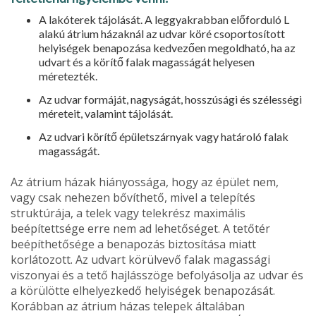
A lakóterek tájolását. A leg­gyakrabban előforduló L
alakú átrium házaknál az udvar köré cso­portosított
helyiségek benapozása kedvezően megoldható, ha az
ud­vart és a körítő falak magasságát he­lyesen
méretezték.
Az udvar formáját, nagyságát, hosszúsági és szélességi
méreteit, valamint tájolását.
Az udvari körítő épületszár­nyak vagy határoló falak
magassá­gát.
Az átrium házak hiányossága, hogy az épület nem,
vagy csak ne­hezen bővíthető, mivel a telepítés
struktúrája, a telek vagy telekrész maximális
beépítettsége erre nem ad lehetőséget. A tetőtér
beépíthe­tősége a benapozás biztosítása miatt
korlátozott. Az udvart körülvevő fa­lak magassági
viszonyai és a tető hajlásszöge befolyásolja az udvar és
a körülötte elhelyezkedő helyiségek benapozását.
Korábban az átrium házas telepek általában