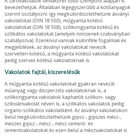
A záróvakolatok témakörét több szempont alapján is
bevezethetjük. Általában legegyszerűbb a kötő­anyagok
szerint osztályozni. így megkülönböztet­hetünk ásványi
vakolatokat (DIN 18 550), műgyan­ta kötésű
vakolatokat (DIN 18 558), szilikongyanta kötésű és
szilikátos vakolatokat (amelyek nincsenek szabványban
szabályozva). Ezenkívül vannak különféle fogalmak és
megjelölések, az ásványi vakolatokat nevezik
szervetlen kötésű, a műgyanta kötésű vakolatokat
pedig szerves kötésű vakola­toknak is.
Vakolatok fajtái, kiszerelésük
A műgyanta kötésű vakolatokat gyakran nevezik
műanyag vagy diszperziós vakolatoknak is, a
szilikongyanta vakolatok kaphatók szilikon- vagy
sziloxánvakolat néven is, a szilikátos vakolatok pedig
organo-szilikátos vakolatként. Az ásványi vakolatokon
belül megkülönböztethetünk gipsz-, gipszes mész-,
meszes gipsz-, mész-, mész-cement- és
cementvakolatokat és ezen belül a mészvako­latokat is