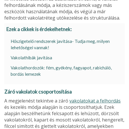
felhordásának módja, a kéziszerszámok vagy más
eszközök használatának módja, és végül a már
felhordott vakolatréteg utó­kezelése és strukturálása.
Ezek a cikkek is érdekelhetnek:
Hőszigetelő rendszerek javítása- Tudja meg, milyen
lehetőségei vannak!
Vakolathibák javítása
Vakolathordozók: fém, gyékény, fagyapot, rabicháló,
bordás lemezek
Záró vakolatok csoportosítása
A megjelenést tekintve a záró
vakolatokat a felhordás
és kezelés módja alap­ján is csoportosíthatjuk. Ezek
alapján beszélhetünk felcsapott és lehúzott, dörzsölt
vakolatokról, kapart és mosott vakolatokról, hengerelt,
filccel simított és glettelt vakolatokról, amelyekben