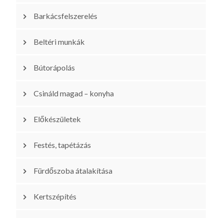
Barkácsfelszerelés
Beltéri munkák
Bútorápolás
Csináld magad – konyha
Előkészületek
Festés, tapétázás
Fürdőszoba átalakítása
Kertszépítés