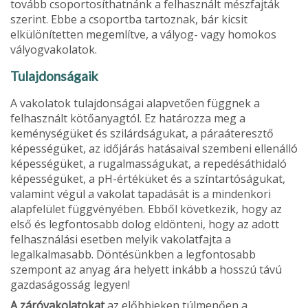
tovább csoportosíthatnánk a felhasznált mészfajták
szerint. Ebbe a csoportba tartoznak, bár kicsit
elkülönítetten megemlítve, a vályog- vagy homokos
vályogvakolatok.
Tulajdonságaik
A vakolatok tulajdonságai alapvetően függnek a
felhasznált kötőanyagtól. Ez határozza meg a
keménységüket és szilárdságukat, a páraáteresztő
képességüket, az időjárás hatásaival szembeni ellenálló
képességüket, a rugalmasságukat, a re­pedésáthidaló
képességüket, a pH-értéküket és a színtartóságukat,
valamint végül a vakolat tapadását is a mindenkori
alapfelület függvényében. Ebből következik, hogy az
első és legfontosabb dolog eldönteni, hogy az adott
felhasználási esetben me­lyik vakolatfajta a
legalkalmasabb. Döntésünkben a legfontosabb
szempont az anyag ára helyett inkább a hosszú távú
gazdaságosság legyen!
A záróvakolatokat
az előbbieken túlmenően a