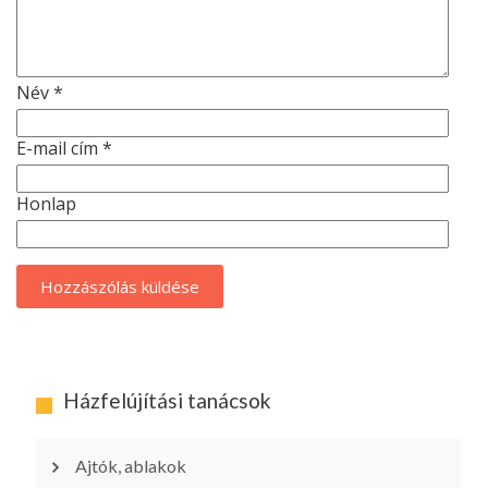
Név
*
E-mail cím
*
Honlap
Házfelújítási tanácsok
Ajtók, ablakok