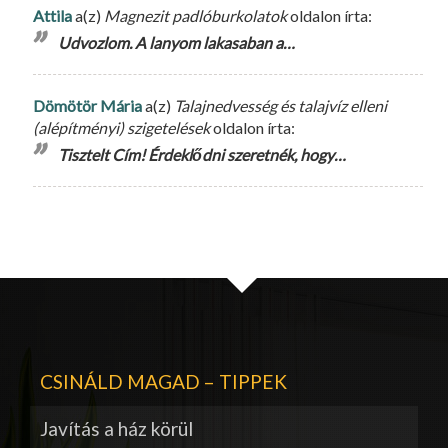
Attila
a(z)
Magnezit padlóburkolatok
oldalon írta:
Udvozlom. A lanyom lakasaban a…
Dömötör Mária
a(z)
Talajnedvesség és talajvíz elleni
(alépítményi) szigetelések
oldalon írta:
Tisztelt Cím! Érdeklődni szeretnék, hogy…
CSINÁLD MAGAD – TIPPEK
Javítás a ház körül