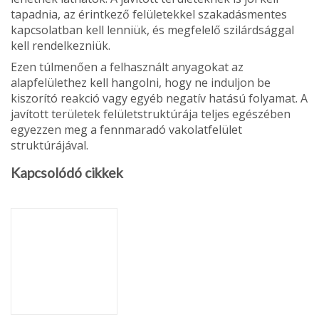
tapadnia, az érintkező felületekkel szakadás­mentes
kapcsolatban kell lenniük, és megfelelő szilárdsággal
kell rendelkezniük.
Ezen túlmenően a felhasznált anyagokat az
alapfelülethez kell han­golni, hogy ne induljon be
kiszorító reakció vagy egyéb negatív hatású folyamat. A
javított területek felületstruktúrája teljes egészében
egyezzen meg a fennmaradó vakolatfelület
struktúrájával.
Kapcsolódó cikkek