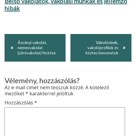
Belső vakolatok, vakolási munkák és jellemző
hibák
Ásványi vakolat,
Vakolósínek,
nemesvakolat
vakolóprofilok és
(záróvakolat) festése
köztes bevonatok
Vélemény, hozzászólás?
Az e-mail címet nem tesszük közzé.
A kötelező
mezőket
*
karakterrel jelöltük
Hozzászólás
*