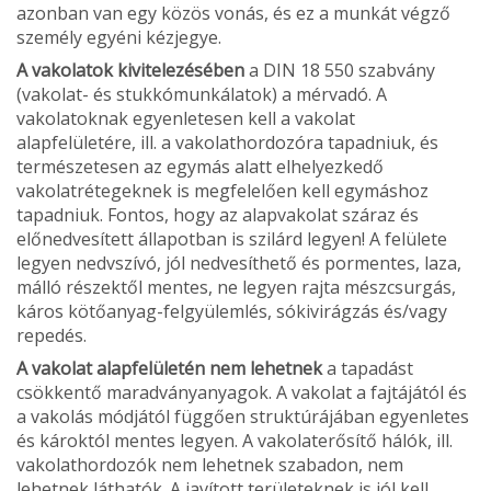
azonban van egy közös vonás, és ez a munkát végző
személy egyéni kézjegye.
A vakolatok kivitelezésében
a DIN 18 550 szabvány
(vakolat- és stukkómunkálatok) a mérv­adó. A
vakolatoknak egyenletesen kell a vakolat
alapfelületére, ill. a vakolathordozóra tapadniuk, és
természetesen az egymás alatt elhelyezkedő
vakolatrétegeknek is megfelelően kell egymáshoz
tapadniuk. Fontos, hogy az alapvakolat száraz és
előnedvesített állapotban is szilárd legyen! A felülete
legyen nedvszívó, jól nedvesíthető és por­mentes, laza,
málló részektől mentes, ne legyen rajta mészcsurgás,
káros kötőanyag-felgyülemlés, sókivirágzás és/vagy
repedés.
A vakolat alapfelü­letén nem lehetnek
a tapadást
csökkentő marad­ványanyagok. A vakolat a fajtájától és
a vakolás módjától függően struktúrájában egyenletes
és károktól mentes legyen. A vakolaterősítő hálók, ill.
vakolathordozók nem lehetnek szabadon, nem
lehetnek láthatók. A javított területeknek is jól kell