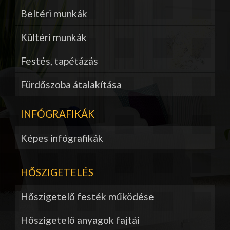
Beltéri munkák
Kültéri munkák
Festés, tapétázás
Fürdőszoba átalakítása
INFÓGRAFIKÁK
Képes infógrafikák
HŐSZIGETELÉS
Hőszigetelő festék működése
Hőszigetelő anyagok fajtái