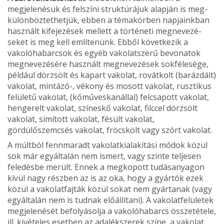
megjelenésük és felszíni struktúrájuk alapján is meg­
különböztethetjük, ebben a témakörben napjainkban
használt kifejezések mellett a történeti megnevezé­
seket is meg kell említenünk. Ebből következik a
vakolóhabarcsok és egyéb vakolatszerű bevonatok
megnevezésére használt megnevezések sokfélesége,
például dörzsölt és kapart vakolat, rovátkolt (baráz­dált)
vakolat, mintázó-, vékony és mosott vakolat, rusztikus
felületű vakolat, (kőműveskanállal) fel­csapott vakolat,
hengerelt vakolat, színeskő vakolat, filccel dörzsölt
vakolat, simított vakolat, fésült va­kolat,
gördülőszemcsés vakolat, fröcskölt vagy szórt vakolat.
A múltból fennmaradt vakolatkialakítási módok közül
sok már egyáltalán nem ismert, vagy szinte teljesen
feledésbe merült. Ennek a megkopott tudásanyagon
kívül nagy részben az is az oka, hogy a gyártók ezek
közül a vakolatfajták közül sokat nem gyártanak (vagy
egyáltalán nem is tudnak előállíta­ni). A vakolatfelületek
megjelenését befolyásolja a vakolóhabarcs összetétele,
ill. kivételes esetben az adalékszerek színe, a vakolat