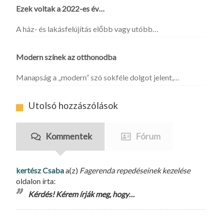
Ezek voltak a 2022-es év…
A ház- és lakásfelújítás előbb vagy utóbb…
Modern színek az otthonodba
Manapság a „modern” szó sokféle dolgot jelent,…
Utolsó hozzászólások
Kommentek
Fórum
kertész Csaba
a(z)
Fagerenda repedéseinek kezelése
oldalon írta:
Kérdés! Kérem írják meg, hogy…