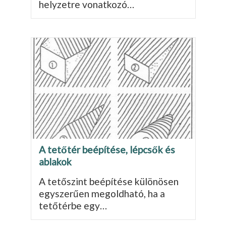
helyzetre vonatkozó…
A tetőtér beépítése, lépcsők és
ablakok
A tetőszint beépítése különösen
egyszerűen megoldható, ha a
tetőtérbe egy…