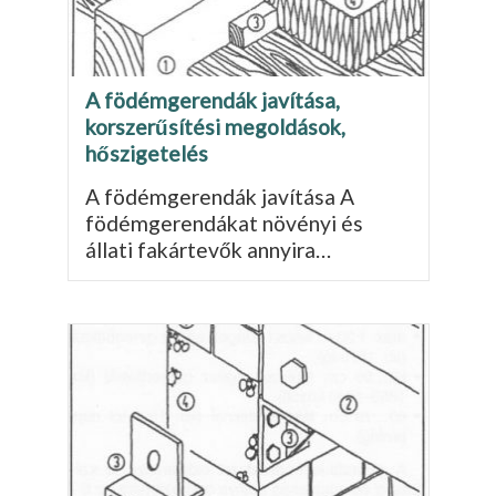
A födémgerendák javítása,
korszerűsítési megoldások,
hőszigetelés
A födémgerendák javítása A
födémgerendákat növényi és
állati fakártevők annyira…