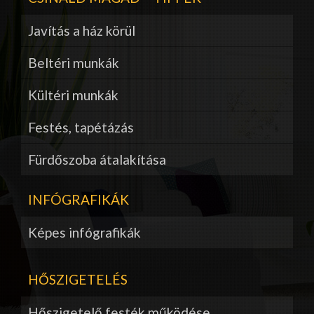
Javítás a ház körül
Beltéri munkák
Kültéri munkák
Festés, tapétázás
Fürdőszoba átalakítása
INFÓGRAFIKÁK
Képes infógrafikák
HŐSZIGETELÉS
Hőszigetelő festék működése