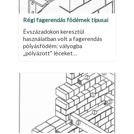
Régi fagerendás födémek típusai
Évszázadokon keresztül
használatban volt a fage­rendás
pólyásfödém: vályogba
„pólyázott” léce­ket…