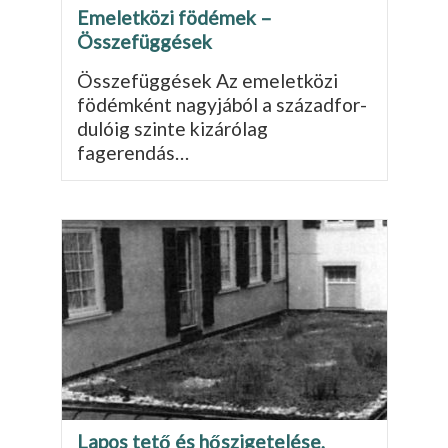
Emeletközi födémek –
Összefüggések
Összefüggések Az emeletközi
födémként nagyjából a századfor­
dulóig szinte kizárólag
fagerendás…
Lapos tető és hőszigetelése,