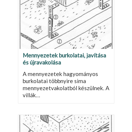
Mennyezetek burkolatai, javítása
és újravakolása
A mennyezetek hagyományos
burkolatai többnyi­re sima
mennyezetvakolatból készülnek. A
villák…