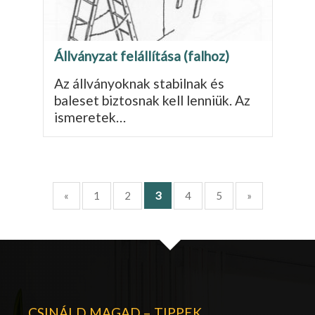
Állványzat felállítása (falhoz)
Az állványoknak stabilnak és
baleset biztosnak kell lenniük. Az
ismeretek…
3
«
1
2
4
5
»
CSINÁLD MAGAD – TIPPEK