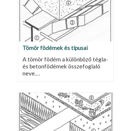
Tömör födémek és típusai
A tömör födém a különböző tégla-
és betonfödé­mek összefoglaló
neve.…