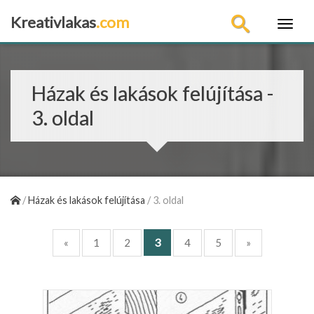
Kreativlakas
.com
×
Házak és lakások felújítása -
3. oldal
/
Házak és lakások felújítása
/
3. oldal
3
«
1
2
4
5
»