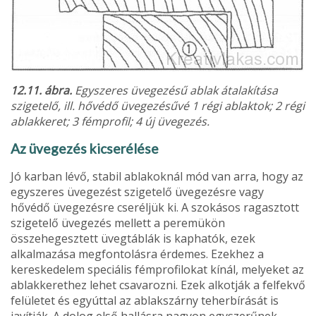
12.11. ábra.
Egyszeres üvegezésű ablak át­alakítása
szigetelő, ill. hővédő üvegezésűvé 1 régi ablaktok; 2 régi
ablakkeret; 3 fémprofil; 4 új üve­gezés.
Az üvegezés kicserélése
Jó karban lévő, stabil ablakoknál mód van arra, hogy az
egyszeres üvegezést szigetelő üvege­zésre vagy
hővédő üvegezésre cseréljük ki. A szokásos ragasztott
szigetelő üvegezés mellett a peremükön
összehegesztett üvegtáblák is kapha­tók, ezek
alkalmazása megfontolásra érdemes. Ezekhez a
kereskedelem speciális fémprofilokat kínál, melyeket az
ablakkerethez lehet csavarozni. Ezek alkotják a felfekvő
felületet és egyúttal az ablakszárny teherbírását is
javítják. A dolog első hallásra nagyon egyszerűnek