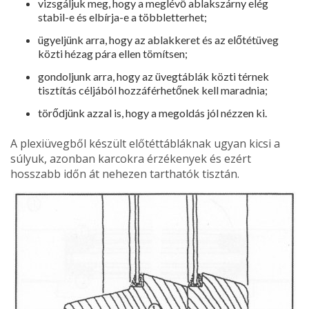
vizsgáljuk meg, hogy a meglévő ablakszárny elég
stabil-e és elbírja-e a többletterhet;
ügyeljünk arra, hogy az ablakkeret és az előtét­üveg
közti hézag pára ellen tömítsen;
gondoljunk arra, hogy az üvegtáblák közti tér­nek
tisztítás céljából hozzáférhetőnek kell maradnia;
törődjünk azzal is, hogy a megoldás jól néz­zen ki.
A plexiüvegből készült előtéttábláknak ugyan kicsi a
súlyuk, azonban karcokra érzékenyek és ezért
hosszabb időn át nehezen tarthatók tisztán.