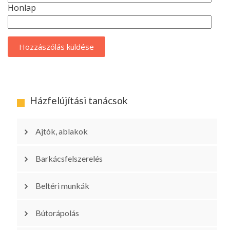
Honlap
Házfelújítási tanácsok
Ajtók, ablakok
Barkácsfelszerelés
Beltéri munkák
Bútorápolás