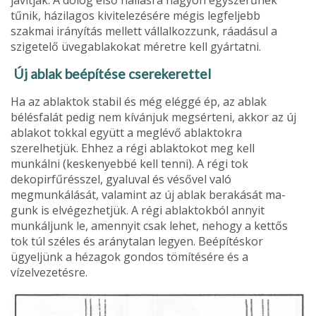
tűnik, házilagos kivi­telezésére mégis legfeljebb
szakmai irányítás mellett vállalkozzunk, ráadásul a
szigetelő üveg­ablakokat méretre kell gyártatni.
Új ablak beépítése cserekerettel
Ha az ablaktok stabil és még eléggé ép, az ablak
bélésfalát pedig nem kívánjuk megsérteni, akkor az új
ablakot tokkal együtt a meglévő ablaktokra
szerelhetjük. Ehhez a régi ablaktokot meg kell
munkálni (keskenyebbé kell tenni). A régi tok
dekopirfűrésszel, gyaluval és vésővel való
megmunkálását, valamint az új ablak berakását ma­
gunk is elvégezhetjük. A régi ablaktokból annyit
munkáljunk le, amennyit csak lehet, nehogy a kettős
tok túl széles és aránytalan legyen. Beépí­téskor
ügyeljünk a hézagok gondos tömítésére és a
vízelvezetésre.