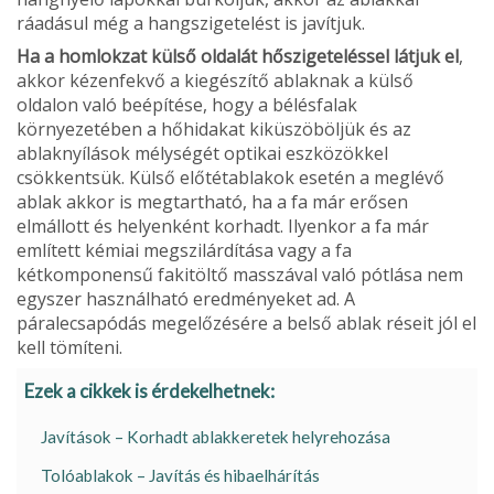
ráadásul még a hangszigetelést is javítjuk.
Ha a homlokzat külső oldalát hőszigeteléssel látjuk el
,
akkor kézenfekvő a kiegészítő ablaknak a külső
oldalon való beépítése, hogy a bélésfalak
környezetében a hőhidakat kiküszöböljük és az
ablaknyílások mélységét optikai eszközökkel
csökkentsük. Külső előtétablakok esetén a meg­lévő
ablak akkor is megtartható, ha a fa már erő­sen
elmállott és helyenként korhadt. Ilyenkor a fa már
említett kémiai megszilárdítása vagy a fa
kétkomponensű fakitöltő masszával való pótlása nem
egyszer használható eredményeket ad. A
páralecsapódás megelőzésére a belső ablak ré­seit jól el
kell tömíteni.
Ezek a cikkek is érdekelhetnek:
Javítások – Korhadt ablakkeretek helyrehozása
Tolóablakok – Javítás és hibaelhárítás