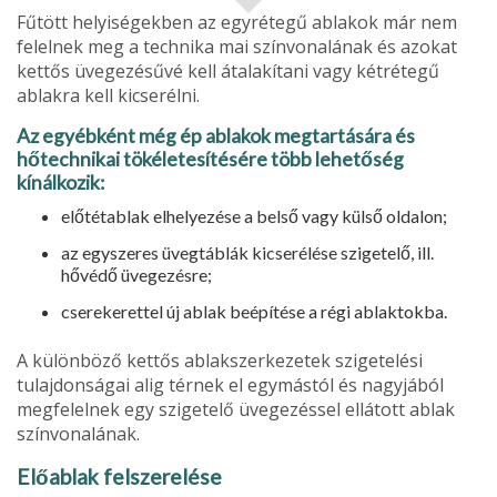
Fűtött helyiségekben az egyrétegű ablakok már nem
felelnek meg a technika mai színvonalának és azokat
kettős üvegezésűvé kell átalakítani vagy kétrétegű
ablakra kell kicserélni.
Az egyébként még ép ablakok megtartására és
hőtechnikai tö­kéletesítésére több lehetőség
kínálkozik:
előtétablak elhelyezése a belső vagy külső ol­dalon;
az egyszeres üvegtáblák kicserélése szigetelő, ill.
hővédő üvegezésre;
cserekerettel új ablak beépítése a régi ablaktokba.
A különböző kettős ablakszerkezetek szigete­lési
tulajdonságai alig térnek el egymástól és nagyjából
megfelelnek egy szigetelő üvegezéssel ellátott ablak
színvonalának.
Előablak felszerelése