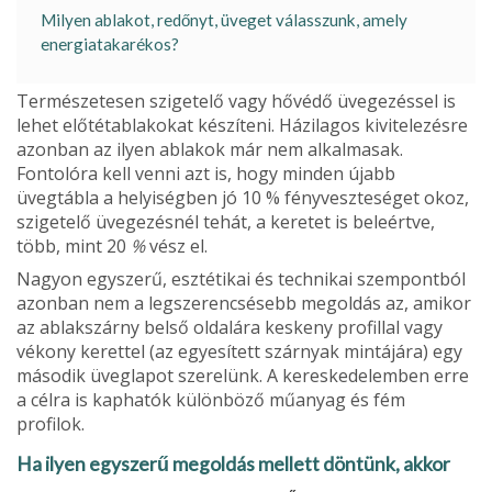
Milyen ablakot, redőnyt, üveget válasszunk, amely
energiatakarékos?
Természetesen szigetelő vagy hővédő üvege­zéssel is
lehet előtétablakokat készíteni. Házila­gos kivitelezésre
azonban az ilyen ablakok már nem alkalmasak.
Fontolóra kell venni azt is, hogy minden újabb
üvegtábla a helyiségben jó 10 % fényveszteséget okoz,
szigetelő üvegezésnél te­hát, a keretet is beleértve,
több, mint 20
%
vész el.
Nagyon egyszerű, esztétikai és technikai szempontból
azonban nem a legszerencsésebb megoldás az, amikor
az ablakszárny belső olda­lára keskeny profillal vagy
vékony kerettel (az egyesített szárnyak mintájára) egy
második üveglapot szerelünk. A kereskedelemben erre
a célra is kaphatók különböző műanyag és fém
profilok.
Ha ilyen egyszerű megoldás mellett döntünk, akkor