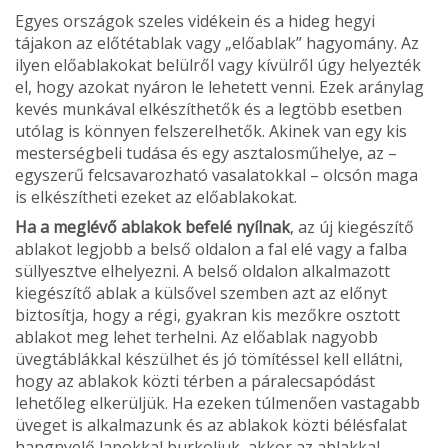
Egyes országok szeles vidékein és a hideg hegyi
tájakon az előtétablak vagy „előablak” hagyo­mány. Az
ilyen előablakokat belülről vagy kívülről úgy helyezték
el, hogy azokat nyáron le lehetett venni. Ezek aránylag
kevés munkával elkészíthe­tők és a legtöbb esetben
utólag is könnyen fel­szerelhetők. Akinek van egy kis
mesterségbeli tu­dása és egy asztalosműhelye, az –
egyszerű fel­csavarozható vasalatokkal – olcsón maga
is elkészítheti ezeket az előablakokat.
Ha a meglévő ablakok befelé nyílnak
, az új ki­egészítő
ablakot legjobb a belső oldalon a fal elé vagy a falba
süllyesztve elhelyezni. A belső olda­lon alkalmazott
kiegészítő ablak a külsővel szem­ben azt az előnyt
biztosítja, hogy a régi, gyakran kis mezőkre osztott
ablakot meg lehet terhelni. Az előablak nagyobb
üvegtáblákkal készülhet és jó tömítéssel kell ellátni,
hogy az ablakok közti tér­ben a páralecsapódást
lehetőleg elkerüljük. Ha ezeken túlmenően vastagabb
üveget is alkalma­zunk és az ablakok közti bélésfalat
hangnyelő la­pokkal burkoljuk, akkor az ablakkal