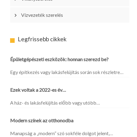
Vízvezeték szerelés
Legfrissebb cikkek
Épületgépészeti eszközök: honnan szerezd be?
Egy építkezés vagy lakásfelújítás során sok részletre…
Ezek voltak a 2022-es év…
A ház- és lakásfelújítás előbb vagy utóbb…
Modern színek az otthonodba
Manapság a „modern” szó sokféle dolgot jelent,…