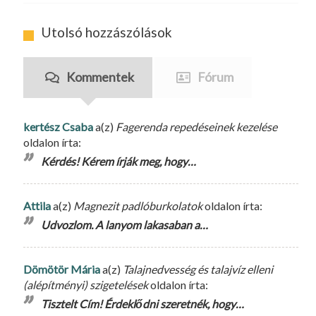
Utolsó hozzászólások
Kommentek
Fórum
kertész Csaba
a(z)
Fagerenda repedéseinek kezelése
oldalon írta:
Kérdés! Kérem írják meg, hogy…
Attila
a(z)
Magnezit padlóburkolatok
oldalon írta:
Udvozlom. A lanyom lakasaban a…
Dömötör Mária
a(z)
Talajnedvesség és talajvíz elleni
(alépítményi) szigetelések
oldalon írta:
Tisztelt Cím! Érdeklődni szeretnék, hogy…