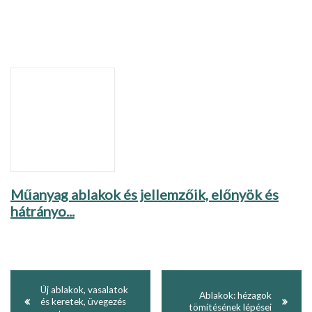
Műanyag ablakok és jellemzőik, előnyök és
hátrányo...
Új ablakok, vasalatok
Ablakok: hézagok
és keretek, üvegezés
tömítésének lépései