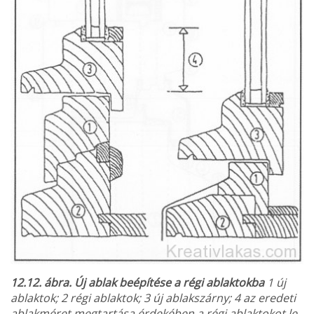
12.12. ábra. Új ablak beépítése a régi ablak­tokba
1 új
ablaktok; 2 régi ablaktok; 3 új ablakszárny; 4 az ere­deti
ablakméret megtartása érdekében a régi ablaktokot le