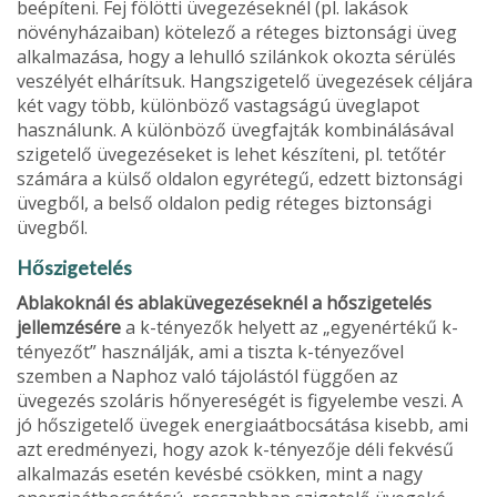
beépíteni. Fej fölötti üvegezések­nél (pl. lakások
növényházaiban) kötelező a réte­ges biztonsági üveg
alkalmazása, hogy a lehulló szilánkok okozta sérülés
veszélyét elhárítsuk. Hangszigetelő üvegezések céljára
két vagy több, különböző vastagságú üveglapot
használunk. A különböző üvegfajták kombinálásával
szigetelő üvegezéseket is lehet készíteni, pl. tetőtér
számá­ra a külső oldalon egyrétegű, edzett biztonsági
üvegből, a belső oldalon pedig réteges bizton­sági
üvegből.
Hőszigetelés
Ablakoknál és ablaküvegezéseknél a hőszigetelés
jellemzésére
a k-tényezők helyett az „egyenértékű k-
tényezőt” használják, ami a tiszta k-tényezővel
szemben a Naphoz való tájolástól függően az
üvegezés szoláris hőnyereségét is figyelembe veszi. A
jó hőszigetelő üvegek energiaátbocsátása kisebb, ami
azt eredményezi, hogy azok k-tényezője déli fekvésű
alkalmazás esetén ke­vésbé csökken, mint a nagy