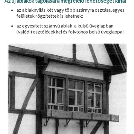
Az új ablakok tagolására megfelelő lehetőséget kínál
az ablaknyílás két vagy több szárnyra osztása, egyes
felületek rögzítettek is lehetnek;
az egyesített szárnyú ablak, a külső üveglap­ban
(valódi) osztólécekkel és folytonos belső üveglappal.