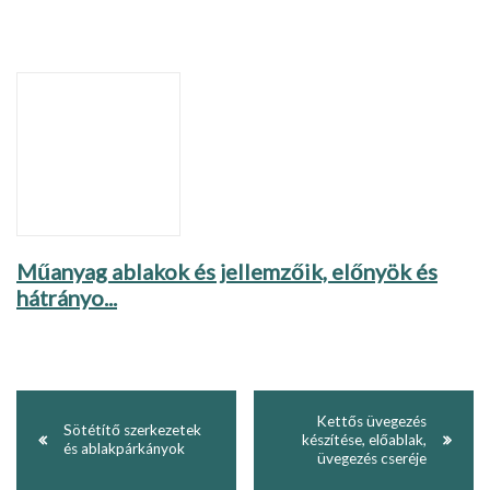
Műanyag ablakok és jellemzőik, előnyök és
hátrányo...
Kettős üvegezés
Sötétítő szerkezetek
készítése, előablak,
és ablakpárkányok
üvegezés cseréje