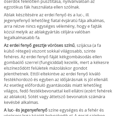
őserdők felelőtlen pusztítása, nyilvánvalóan az
egzotikus fák használata ellen szólnak.
Ablak készítésére az erdei fenyő és a luc-, ill.
jegenyefenyő lehetőleg fiatal évjáratú fája alkal­mas,
arra nézve nincs egységes vélemény, hogy e fajták
közül melyik az ablakgyártás céljára való­ban
legalkalmasabb fa.
Az erdei fenyő gesztje vöröses színű
, szíjácsa (a fa
külső rétegei) viszont sokkal világosabb, szinte
fehéres. Az erdei fenyő fáját kékgombáso­dás ellen
gombaölő szerrel (fungiciddal) kezelik, mert a kékesre
elszíneződött felületek mázoláskor gondot
jelenthetnek. Ettől eltekintve az erdei fenyő kiváló
festékhordozó és egyben az időjárásnak is jól ellenáll.
Az esetleg előforduló gyantásodás miatt lehetőleg
világos, fedő festékbevonattal kell ellátni (ezért fehérek
az ablakok). Sötét vagy áttet­sző bevonatok számára
kevésbé alkalmas.
A luc- és jegenyefenyő
színe egységes és a fe­hér és
vörösessárga között helyezkedik el. A geszt színben