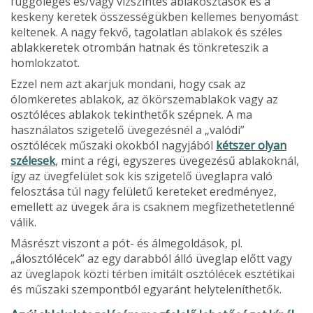
függőleges és/vagy vízszintes ablakosztások és a
keskeny keretek összességükben kellemes benyomást
keltenek. A nagy fekvő, tagolatlan abla­kok és széles
ablakkeretek otrombán hatnak és tönkreteszik a
homlokzatot.
Ezzel nem azt akarjuk mondani, hogy csak az
ólomkeretes ablakok, az ökörszemablakok vagy az
osztóléces ablakok tekinthetők szépnek. A ma
használatos szigetelő üvegezésnél a „valódi”
osztólécek műszaki okokból nagyjából
kétszer olyan
szélesek
, mint a régi, egyszeres üvegezésű ablakoknál,
így az üvegfelület sok kis szigetelő üveglapra való
felosztása túl nagy felületű kerete­ket eredményez,
emellett az üvegek ára is csak­nem megfizethetetlenné
válik.
Másrészt viszont a pót- és álmegoldások, pl.
„álosztólécek” az egy darabból álló üveglap előtt vagy
az üveglapok közti térben imitált osztólécek esztétikai
és műszaki szempontból egyaránt helyteleníthetők.