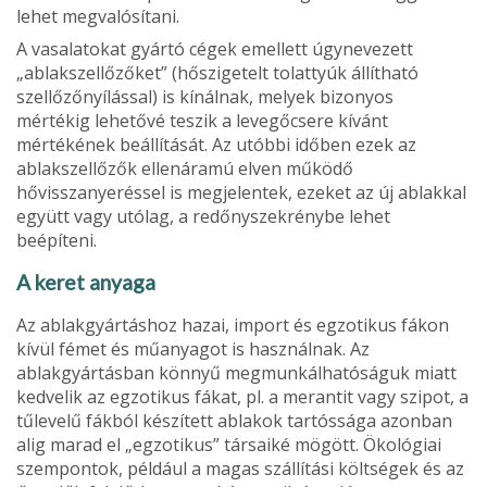
lehet megvalósítani.
A vasalatokat gyártó cégek emellett úgyneve­zett
„ablakszellőzőket” (hőszigetelt tolattyúk állít­ható
szellőzőnyílással) is kínálnak, melyek bizo­nyos
mértékig lehetővé teszik a levegőcsere kí­vánt
mértékének beállítását. Az utóbbi időben ezek az
ablakszellőzők ellenáramú elven működő
hővisszanyeréssel is megjelentek, ezeket az új ablakkal
együtt vagy utólag, a redőnyszekrénybe lehet
beépíteni.
A keret anyaga
Az ablakgyártáshoz hazai, import és egzotikus fákon
kívül fémet és műanyagot is használnak. Az
ablakgyártásban könnyű megmunkálhatóságuk miatt
kedvelik az egzotikus fákat, pl. a merantit vagy szipot, a
tűlevelű fákból készített ablakok tartóssága azonban
alig marad el „egzotikus” társaiké mögött. Ökológiai
szempon­tok, például a magas szállítási költségek és az