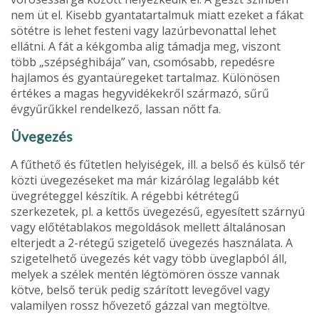
nem üt el. Kisebb gyantatartalmuk miatt ezeket a fákat
sötétre is lehet festeni vagy lazúrbevonattal lehet
ellátni. A fát a kékgomba alig támadja meg, viszont
több „szépséghibája” van, csomósabb, repedésre
hajlamos és gyantaüre­geket tartalmaz. Különösen
értékes a magas hegyvidékekről származó, sűrű
évgyűrűkkel ren­delkező, lassan nőtt fa.
Üvegezés
A fűthető és fűtetlen helyiségek, ill. a belső és külső tér
közti üvegezéseket ma már kizárólag legalább két
üvegréteggel készítik. A régebbi kétrétegű
szerkezetek, pl. a kettős üvegezésű, egyesített szárnyú
vagy előtétablakos megoldá­sok mellett általánosan
elterjedt a 2-rétegű szige­telő üvegezés használata. A
szigetelhető üvege­zés két vagy több üveglapból áll,
melyek a szélek mentén légtömören össze vannak
kötve, belső te­rük pedig szárított levegővel vagy
valamilyen rossz hővezető gázzal van megtöltve.