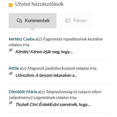
Utolsó hozzászólások
Kommentek
Fórum
kertész Csaba
a(z)
Fagerenda repedéseinek kezelése
oldalon írta:
Kérdés! Kérem írják meg, hogy…
Attila
a(z)
Magnezit padlóburkolatok
oldalon írta:
Udvozlom. A lanyom lakasaban a…
Dömötör Mária
a(z)
Talajnedvesség és talajvíz elleni
(alépítményi) szigetelések
oldalon írta:
Tisztelt Cím! Érdeklődni szeretnék, hogy…