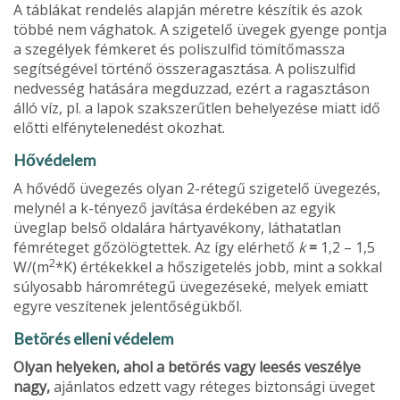
A táblákat rendelés alapján méretre készítik és azok
többé nem vághatok. A szigetelő üvegek gyenge pontja
a szegélyek fémkeret és poliszulfid tömítőmassza
segítségével történő összeragasztása. A poliszulfid
nedvesség hatására megduzzad, ezért a ragasztáson
álló víz, pl. a lapok szakszerűtlen behelyezése miatt idő
előtti elfénytelenedést okozhat.
Hővédelem
A hővédő üvegezés olyan 2-rétegű szigetelő üvegezés,
melynél a k-tényező javítása érdeké­ben az egyik
üveglap belső oldalára hártyavé­kony, láthatatlan
fémréteget gőzölögtettek. Az így elérhető
k
=
1,2 – 1,5
2
W/(m
*K) értékekkel a hő­szigetelés jobb, mint a sokkal
súlyosabb három­rétegű üvegezéseké, melyek emiatt
egyre veszí­tenek jelentőségükből.
Betörés elleni védelem
Olyan helyeken, ahol a betörés vagy leesés ve­szélye
nagy,
ajánlatos edzett vagy réteges biz­tonsági üveget