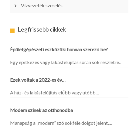
Vízvezeték szerelés
Legfrissebb cikkek
Épületgépészeti eszközök: honnan szerezd be?
Egy építkezés vagy lakásfelújítás során sok részletre…
Ezek voltak a 2022-es év…
A ház- és lakásfelújítás előbb vagy utóbb…
Modern színek az otthonodba
Manapság a „modern” szó sokféle dolgot jelent,…