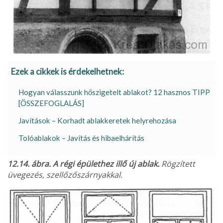
Ezek a cikkek is érdekelhetnek:
Hogyan válasszunk hőszigetelt ablakot? 12 hasznos TIPP
[ÖSSZEFOGLALÁS]
Javítások – Korhadt ablakkeretek helyrehozása
Tolóablakok – Javítás és hibaelhárítás
12.14. ábra. A régi épülethez illő új ablak.
Rögzített
üvegezés, szellőzőszárnyakkal.