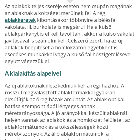
Az ablakok teljes cseréje esetén nem csupán magának
az ablaknak a költségei merülnek fel. A régi
ablakkeretek
kibontásakor többnyire a bélés­fal
vakolata, ill. burkolata is megsérül. Ha a külső
ablakpárkányt is el kell távolítani, akkor a külső vakolat
javításával is számolni kell. Célszerű ezért, ha az új
ablakok beépítését a homlokzaton egyébként is
esedékes munkákkal vagy a külső fal hőszigetelésével
együtt végezzük el.
A kialakítás alapelvei
Az új ablakoknak illeszkedniük kell a régi házhoz. A
rosszul megválasztott ablakformákkal gyakran
elcsúfítják az öreg házak arculatát. Az ablak opti­kai
hatása szempontjából lényeges annak
méretarányossága. A jó arányokkal készült ablaknál
helyén vannak az ablakok és a homlokzat felületei, az
ablakformátumok és a tokszélességek közti
méretviszonyok. Az álló ablakformátumok, a