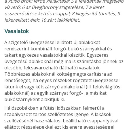
a külső profil ferde kialakítása; 5 a fel­adatnak megfelelő
vízvető; 6 az üveghorony szigetelése; 7 a keret
összeerősítése kettős csappal; 8 kiegészítő tömítés; 9
lekerekített élek; 10 zárt lakkfelület.
Vasalatok
A szigetelő üvegezéssel ellátott új ablakokat
rendszerint kombinált forgó-bukó szárnyakkal és
takart egykezes vasalatokkal készítik. Egyszeres
üvegezésű ablakoknál még ma is számításba jönnek az
olcsóbb, felcsavarozható (látható) vasalatok.
Többrészes ablakoknál költségmegta­karításra ad
lehetőséget, ha egyes részeket rögzí­tett üvegezéssel
látunk el vagy kétszárnyú abla­koknál (ill. felülvilágítós
ablakoknál) az egyik szár­nyat forgó-, a másikat
bukószárnyként alakítjuk ki.
Hálószobákban a fűtési időszakban felmerül a
szabályozott tartós szellőztetés igénye. A lakások
szellőzésénél használatos, beállítható csappan­tyúval
ellátott résszelepekkel ezt kis energiaveszteséggel