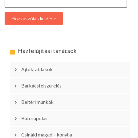
Házfelújítási tanácsok
Ajtók, ablakok
Barkácsfelszerelés
Beltéri munkák
Bútorápolás
Csináld magad – konyha