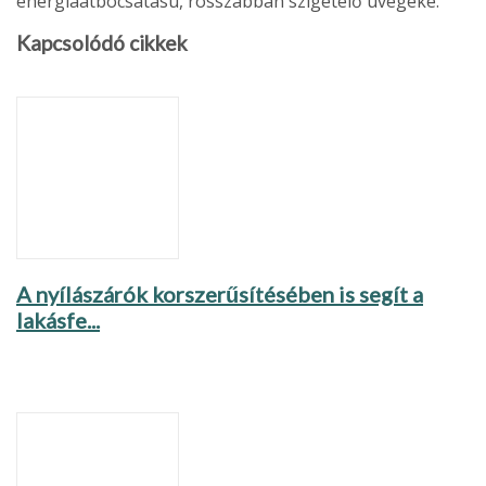
energiaátbocsátású, rosszabban szigetelő üvegeké.
Kapcsolódó cikkek
A nyílászárók korszerűsítésében is segít a
lakásfe...