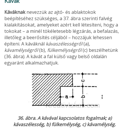
Kávák
Káváknak
nevezzük az ajtó- és ablaktokok
beépítéséhez szükséges, a 37. ábra szerinti falvég
kialakításokat, amelyeket azért kell létesíteni, hogy a
tokokat – a minél tökéletesebb légzárás, a befalazás,
illetőleg a beerősítés céljából – hozzá­juk lehessen
építeni. A káváknál
kávaszélességről
(a),
kávamélységről
(b),
fülkemélységről
(c) beszél­hetünk
(36. ábra). A kávát a fal külső vagy belső oldalán
egyaránt alkalmazhatjuk.
36. ábra. A kávával kapcsolatos fogalmak; a)
kávaszélesség, b) fülkemélység, c) kávamélység.