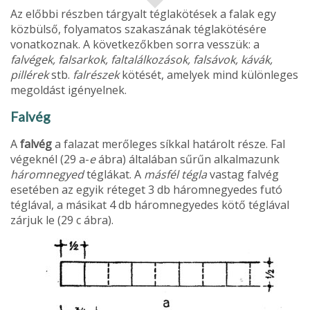
Az előbbi részben tárgyalt téglakötések a falak egy
közbülső, folyamatos szakaszának téglakötésére
vonatkoznak. A következőkben sorra vesszük: a
falvégek, falsarkok, faltalálkozások, falsávok, kávák,
pillérek
stb.
falrészek
kötését, amelyek mind különleges
megoldást igényelnek.
Falvég
A
falvég
a falazat merőleges síkkal határolt része. Fal
végeknél (29 a-
e
ábra) általában sűrűn alkalmazunk
háromnegyed
téglákat. A
másfél tégla
vastag falvég
esetében az egyik réteget 3 db három­negyedes futó
téglával, a másikat 4 db három­negyedes kötő téglával
zárjuk le (29 c ábra).