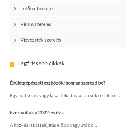
Tetőtér beépítés
Villanyszerelés
Vízvezeték szerelés
Legfrissebb cikkek
Épületgépészeti eszközök: honnan szerezd be?
Egy építkezés vagy lakásfelújítás során sok részletre…
Ezek voltak a 2022-es év…
A ház- és lakásfelújítás előbb vagy utóbb…