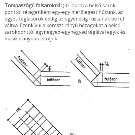
Tompaszögű falsaroknál
(33. ábra) a belső sarok­
ponttól rétegenként egy-egy merőlegest húzunk, az
egyes téglasorok eddig az egyenesig fussanak be fel­
váltva. Ezenkívül a keresztirányú hézagokat a belső
sarokponttól egynegyed-egynegyed téglával egyik és
másik irányban eltoljuk.