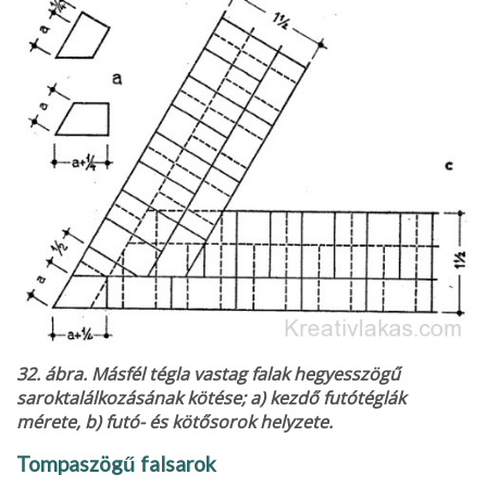
32. ábra. Másfél tégla vastag falak hegyesszögű
saroktalálkozásának kötése; a) kezdő futótéglák
mérete, b) futó- és kötősorok helyzete.
Tompaszögű falsarok