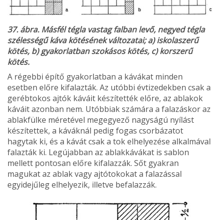
37. ábra. Másfél tégla vastag falban levő, negyed tégla
szélességű káva kötésének változatai; a) iskolaszerű
kötés, b) gyakorlatban szokásos kötés, c) korszerű
kötés.
A régebbi építő gyakorlatban a kávákat minden
esetben előre kifalazták. Az utóbbi évtizedekben csak a
gerébtokos ajtók káváit készítették előre, az ablakok
káváit azonban nem. Utóbbiak számára a falazáskor az
ablakfülke méretével megegyező nagyságú nyílást
készítettek, a káváknál pedig fogas csorbázatot
hagytak ki, és a kávát csak a tok elhelyezése alkalmával
falazták ki. Legújabban az ablakkávákat is sablon
mellett ponto­san előre kifalazzák. Sőt gyakran
magukat az ablak­ vagy ajtótokokat a falazással
egyidejűleg elhelyezik, illetve befalazzák.