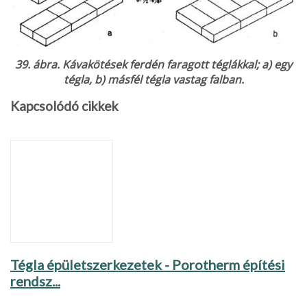
39. ábra. Kávakötések ferdén faragott téglákkal; a) egy
tégla, b) másfél tégla vastag falban.
Kapcsolódó cikkek
Tégla épületszerkezetek - Porotherm építési
rendsz...