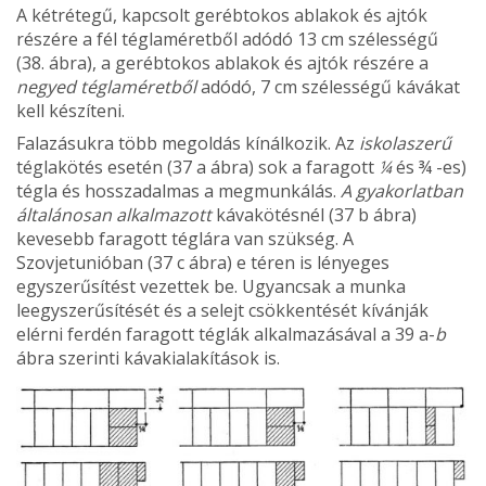
A kétrétegű, kapcsolt gerébtokos ablakok és ajtók
részére a fél téglaméretből adódó 13 cm szélességű
(38. ábra), a gerébtokos ablakok és ajtók részére a
negyed­ téglaméretből
adódó, 7 cm szélességű kávákat
kell készíteni.
Falazásukra több megoldás kínálkozik. Az
isko­laszerű
téglakötés esetén (37 a ábra) sok a faragott
¼
és ¾ -es)
tégla és hosszadalmas a megmun­kálás.
A gyakorlatban
általánosan alkalmazott
kávakötésnél (37 b ábra)
kevesebb faragott téglára van szükség. A
Szovjetunióban (37 c ábra) e téren is lényeges
egyszerűsítést vezettek be. Ugyancsak a munka
leegyszerűsítését és a selejt csökkentését kívánják
elérni ferdén faragott téglák alkalmazá­sával a 39 a-
b
ábra szerinti kávakialakítások is.