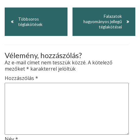
Falazatok
Többsoros
hagyományos jellegű
téglakötések
téglakötései
Vélemény, hozzászólás?
Az e-mail címet nem tesszük közzé.
A kötelező
mezőket
*
karakterrel jelöltük
Hozzászólás
*
Név
*