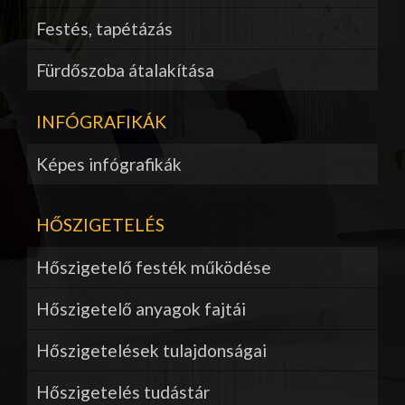
Festés, tapétázás
Fürdőszoba átalakítása
INFÓGRAFIKÁK
Képes infógrafikák
HŐSZIGETELÉS
Hőszigetelő festék működése
Hőszigetelő anyagok fajtái
Hőszigetelések tulajdonságai
Hőszigetelés tudástár