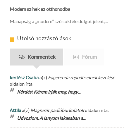
Modern színek az otthonodba
Manapság a „modern” szó sokféle dolgot jelent,…
Utolsó hozzászólások
Kommentek
Fórum
kertész Csaba
a(z)
Fagerenda repedéseinek kezelése
oldalon írta:
Kérdés! Kérem írják meg, hogy…
Attila
a(z)
Magnezit padlóburkolatok
oldalon írta:
Udvozlom. A lanyom lakasaban a…