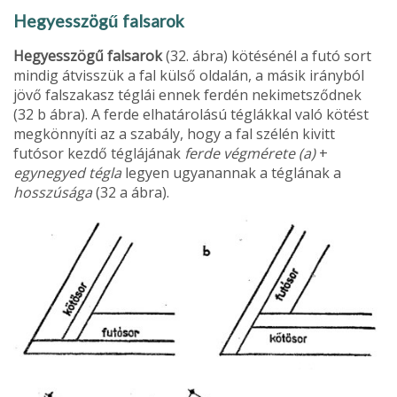
Hegyesszögű falsarok
Hegyesszögű falsarok
(32. ábra) kötésénél a futó sort
mindig átvisszük a fal külső oldalán, a másik irány­ból
jövő falszakasz téglái ennek ferdén nekimetsződnek
(32 b ábra). A ferde elhatárolású téglákkal való kötést
megkönnyíti az a szabály, hogy a fal szélén kivitt
futósor kezdő téglájának
ferde végmérete (a)
+
egynegyed tégla
legyen ugyanannak a téglának a
hosszúsága
(32 a ábra).