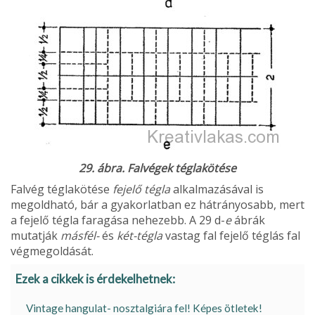
29. ábra. Falvégek téglakötése
Falvég téglakötése
fejelő tégla
alkalmazásával is
megoldható, bár a gyakorlatban ez hátrányosabb, mert
a fejelő tégla faragása nehezebb. A 29 d-
e
ábrák
mutatják
másfél-
és
két-tégla
vastag fal fejelő téglás fal
végmegoldását.
Ezek a cikkek is érdekelhetnek:
Vintage hangulat- nosztalgiára fel! Képes ötletek!