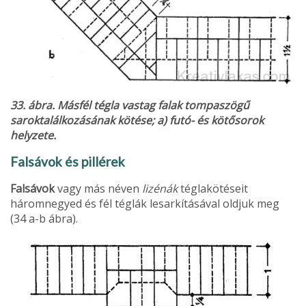
33. ábra. Másfél tégla vastag falak tompaszögű
saroktalálkozásának kötése; a) futó- és kötősorok
helyzete.
Falsávok és pillérek
Falsávok
vagy más néven
lizénák
téglakötéseit
háromnegyed és fél téglák lesarkításával oldjuk meg
(34 a-b ábra).