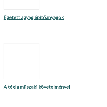
Égetett agyag építőanyagok
A tégla műszaki követelményei