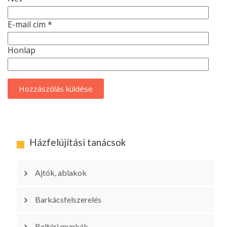
E-mail cím
*
Honlap
Házfelújítási tanácsok
Ajtók, ablakok
Barkácsfelszerelés
Beltéri munkák