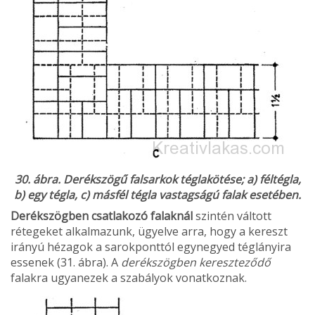
30. ábra. Derékszögű falsarkok téglakötése; a) féltégla,
b) egy tégla, c) másfél tégla vastagságú falak esetében.
Derékszögben csatlakozó falaknál
szintén vál­tott
rétegeket alkalmazunk, ügyelve arra, hogy a kereszt
irányú hézagok a sarokponttól egynegyed téglányira
essenek (31. ábra). A
derékszögben ke­reszteződő
falakra ugyanezek a szabályok vonat­koznak.