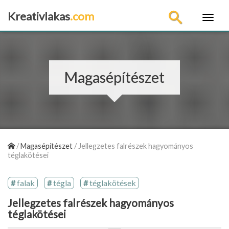
Kreativlakas
.com
×
Magasépítészet
/
Magasépítészet
/
Jellegzetes falrészek hagyományos
téglakötései
falak
tégla
téglakötések
Jellegzetes falrészek hagyományos
téglakötései