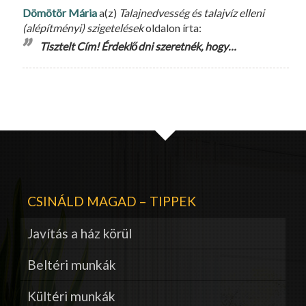
Dömötör Mária
a(z)
Talajnedvesség és talajvíz elleni
(alépítményi) szigetelések
oldalon írta:
Tisztelt Cím! Érdeklődni szeretnék, hogy…
CSINÁLD MAGAD – TIPPEK
Javítás a ház körül
Beltéri munkák
Kültéri munkák