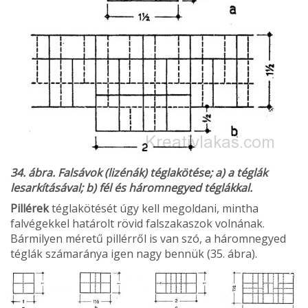
34. ábra. Falsávok (lizénák) téglakötése; a) a téglák
lesarkításával; b) fél és háromnegyed téglákkal.
Pillérek
téglakötését úgy kell megoldani, mint­ha
falvégekkel határolt rövid falszakaszok volná­nak.
Bármilyen méretű pillérről is van szó, a háromnegyed
téglák számaránya igen nagy bennük (35. ábra).