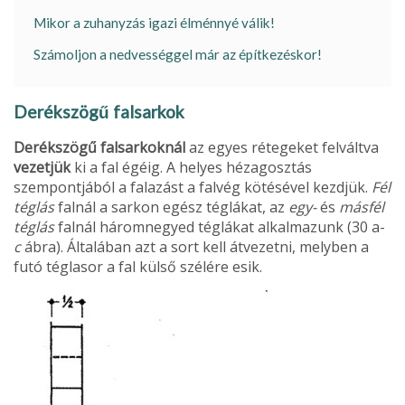
Mikor a zuhanyzás igazi élménnyé válik!
Számoljon a nedvességgel már az építkezéskor!
Derékszögű falsarkok
Derékszögű falsarkoknál
az egyes rétegeket fel­váltva
vezetjük
ki a fal égéig. A helyes hézag­osztás
szempontjából a falazást a falvég kötésével kezdjük.
Fél
téglás
falnál a sarkon egész téglákat, az
egy-
és
másfél
téglás
falnál háromnegyed téglákat alkalmazunk (30 a-
c
ábra). Általában azt a sort kell átvezetni, melyben a
futó téglasor a fal külső szélére esik.