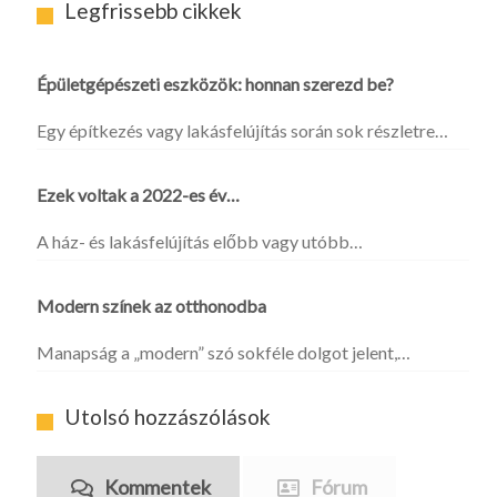
Legfrissebb cikkek
Épületgépészeti eszközök: honnan szerezd be?
Egy építkezés vagy lakásfelújítás során sok részletre…
Ezek voltak a 2022-es év…
A ház- és lakásfelújítás előbb vagy utóbb…
Modern színek az otthonodba
Manapság a „modern” szó sokféle dolgot jelent,…
Utolsó hozzászólások
Kommentek
Fórum