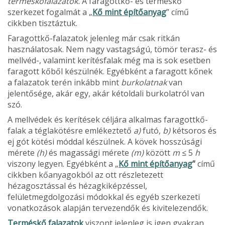
terméskőfalázatok.
A faragottkő- és terméskő
szerkezet fogalmát a „
Kő mint építőanyag
” című
cikkben tisztáztuk.
Faragottkő-falazatok jelenleg már csak ritkán
használatosak. Nem nagy vastagságú, tömör te­rasz- és
mellvéd-, valamint kerítésfalak még ma is sok esetben
faragott kőből készülnék. Egyébként a faragott kőnek
a falazatok terén inkább mint
burkolatnak
van
jelentősége, akár egy, akár két­oldali burkolatról van
szó.
A mellvédek és kerítések céljára alkalmas faragottkő-
falak a téglakötésre emlékeztető
a)
futó,
b)
kétsoros és
ej gót kötési móddal készülnek. A kövek hosszúsági
mérete
(h)
és magassági mérete
(m)
között
m
≤ 5
h
viszony legyen. Egyéb­ként a „
Kő mint építőanyag
”
című
cikkben kőanyagokból az ott részletezett
hézagosztással és hézagkiképzéssel,
felületmegdolgozási módokkal és egyéb szerkezeti
vonatkozások alapján tervezendők és kivitelezendők.
Terméskő falazatok
viszont jelenleg is igen gyakran