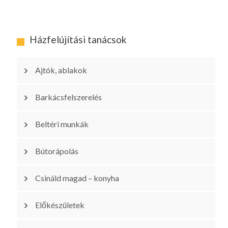
Házfelújítási tanácsok
Ajtók, ablakok
Barkácsfelszerelés
Beltéri munkák
Bútorápolás
Csináld magad – konyha
Előkészületek