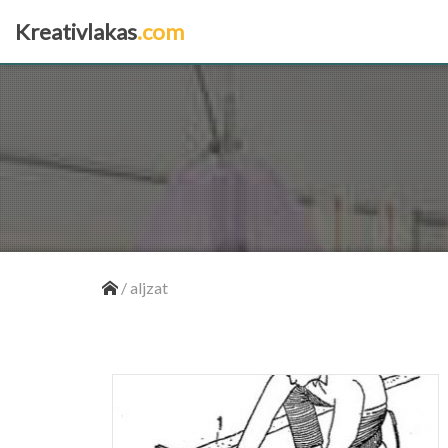
Kreativlakas
.com
×
/
aljzat