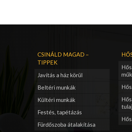
CSINÁLD MAGAD –
HŐS
TIPPEK
Hős
műk
Javítás a ház körül
Hősz
Beltéri munkák
Hős
Kültéri munkák
tula
Festés, tapétázás
Hős
Fürdőszoba átalakítása