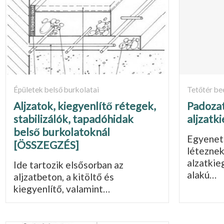
Épületek belső burkolatai
Tetőtér be
Aljzatok, kiegyenlítő rétegek,
Padozat
stabilizálók, tapadóhidak
aljzatk
belső burkolatoknál
Egyenetl
[ÖSSZEGZÉS]
léteznek
alzatkie
Ide tartozik elsősorban az
alakú…
aljzatbeton, a kitöltő és
kiegyenlítő, valamint…