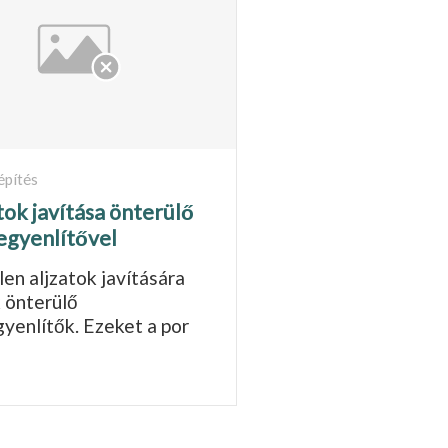
építés
ok javítása önterülő
iegyenlítővel
en aljzatok javítására
 ön­terülő
gyenlítők. Ezeket a por