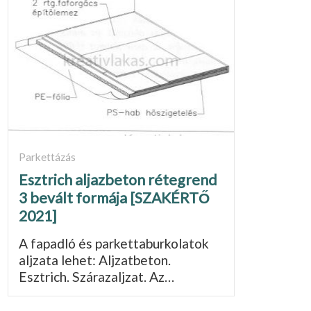
Parkettázás
Esztrich aljazbeton rétegrend
3 bevált formája [SZAKÉRTŐ
2021]
A fapadló és parkettaburkolatok
aljzata lehet: Aljzatbeton.
Esztrich. Szárazaljzat. Az…