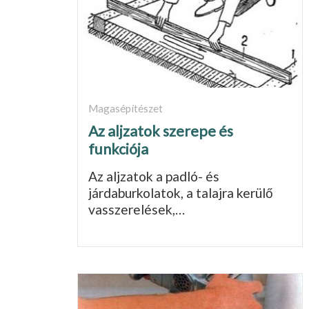
Magasépítészet
Az aljzatok szerepe és
funkciója
Az aljzatok a padló- és
járdaburkolatok, a talajra kerülő
vasszerelések,…