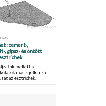
észet
hek: cement-,
t-, gipsz- és öntött
 esztrichek
ljzatok mellett a
kolatok másik jellem­ző
pusát az esztrichek…