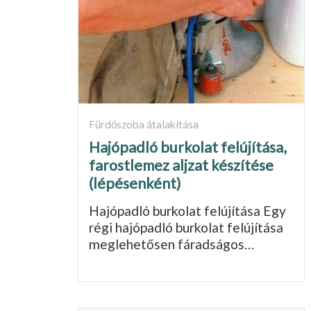
Fürdőszoba átalakítása
Hajópadló burkolat felújítása,
farostlemez aljzat készítése
(lépésenként)
Hajópadló burkolat felújítása Egy
régi hajópadló burkolat felújítása
meglehetősen fáradságos…