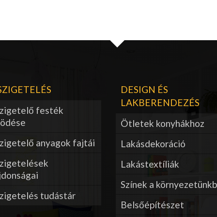
ZIGETELÉS
DESIGN ÉS
LAKBERENDEZÉS
zigetelő festék
ödése
Ötletek konyhákhoz
igetelő anyagok fajtái
Lakásdekoráció
zigetelések
Lakástextíliák
jdonságai
Színek a környezetünk
zigetelés tudástár
Belsőépítészet