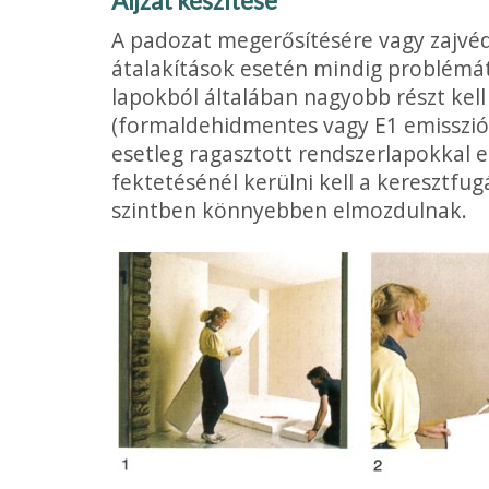
Aljzat készítése
A padozat megerősítésére vagy zajvé
átalakítások esetén min­dig problémát
lapokból általában nagyobb részt kell
(formaldehidmentes vagy E1 emissziós
esetleg ragasztott rendszerlapokkal er
fektetésénél kerülni kell a keresztfug
szintben könnyebben elmozdulnak.