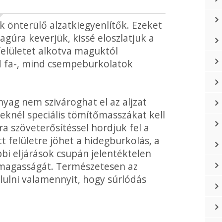
k ön­terülő alzatkiegyenlítők. Ezeket
lagúra keverjük, kissé eloszlatjuk a
 felületet alkotva maguktól
nd fa-, mind csempe­burkolatok
nyag nem szivároghat el az aljzat
teknél speciális tömítőmasszákat kell
a szövet­erősítéssel hordjuk fel a
t felületre jöhet a hideg­burkolás, a
bi eljárások csupán jelentéktelen
 magasságát. Természetesen az
yalulni valamennyit, hogy súrlódás