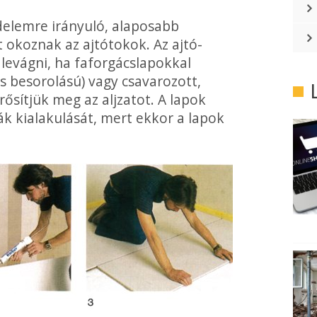
delemre irányuló, alaposabb
 okoznak az ajtótokok. Az ajtó­
 levágni, ha faforgácslapokkal
 besorolású) vagy csavarozott,
ősítjük meg az aljzatot. A lapok
ák kialakulását, mert ekkor a lapok