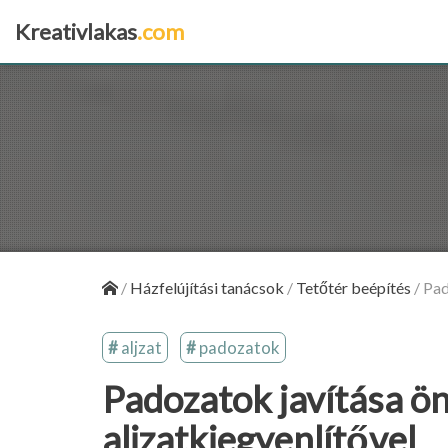
Kreativlakas
.com
×
/
Házfelújítási tanácsok
/
Tetőtér beépítés
/
Pad
aljzat
padozatok
Padozatok javítása ö
aljzatkiegyenlítővel