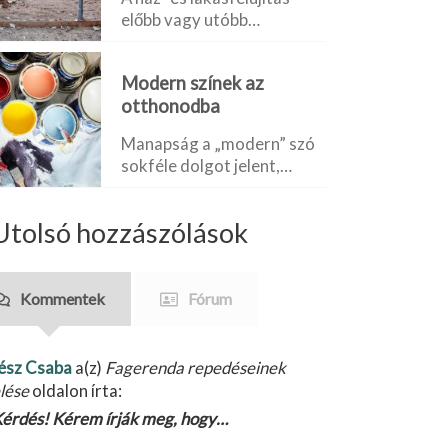
előbb vagy utóbb…
Modern színek az
otthonodba
Manapság a „modern” szó
sokféle dolgot jelent,…
Utolsó hozzászólások
Kommentek
Fórum
ész Csaba
a(z)
Fagerenda repedéseinek
lése
oldalon írta:
érdés! Kérem írják meg, hogy…