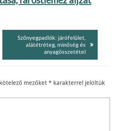
Szőnyegpadlók: járófelület,
alátétréteg, minőség és
anyagösszetétel
 kötelező mezőket
*
karakterrel jelöltük