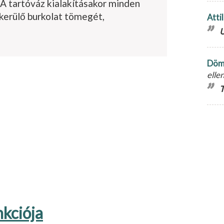
. A tartóváz kialakításakor minden
 kerülő burkolat tömegét,
Atti
U
Döm
elle
T
nkciója