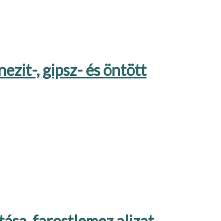
ezit-, gipsz- és öntött
tása, farostlemez aljzat