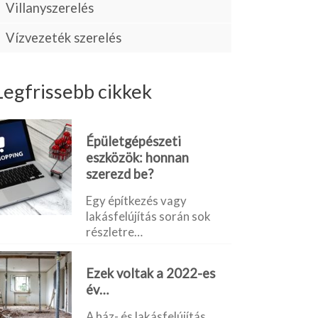
Villanyszerelés
Vízvezeték szerelés
Legfrissebb cikkek
Épületgépészeti
eszközök: honnan
szerezd be?
Egy építkezés vagy
lakásfelújítás során sok
részletre…
Ezek voltak a 2022-es
év…
A ház- és lakásfelújítás