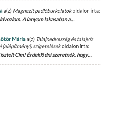
la
a(z)
Magnezit padlóburkolatok
oldalon írta:
dvozlom. A lanyom lakasaban a…
ötör Mária
a(z)
Talajnedvesség és talajvíz
ni (alépítményi) szigetelések
oldalon írta:
isztelt Cím! Érdeklődni szeretnék, hogy…