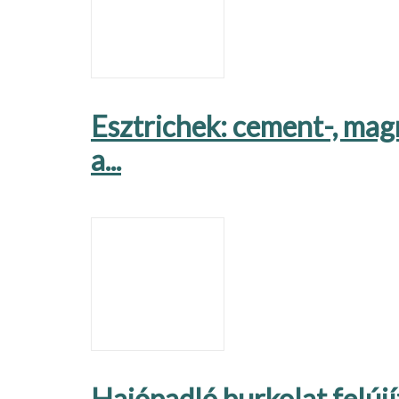
Esztrichek: cement-, magn
a...
Hajópadló burkolat felújí