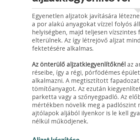
Egyenetlen aljzatok javítására létezne
a por alakú anyagokat vízzel folyós ál
helyiségben, majd teljesen víz­szintes
elterülnek. Az így létrejövő aljzat mi
fektetésére alkalmas.
Az önterülő aljzatkiegyenlítőknél
az a
réseibe, így a régi, pórfödémes épüle
alkalmazni. A megtisztított fapadozatr
tömítőanyagot. Az ez­után kiegyenlítet
parketta vagy a szőnyegpadló. Az előb
mér­tékben növelik meg a padlószint
ajtólapok aljából ilyenkor is le kell g
nélkül működjenek.