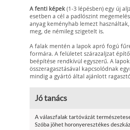
A fenti képek
(1-3 lépésben) egy új al
esetben a cél a padlószint meg­emelé
anyag keményhab lemezt használtak, 
meg, de némileg szigetelt is.
A falak mentén a lapok apró fogú fűré
formára. A felületet szárazaljzat épí
beépítése rendkívül egyszerű. A lapok
összeragasztásával kapcsolódnak egy
mindig a gyártó által ajánlott ragaszt
Jó tanács
A válaszfalak tartóvázát természetese
Szóba jöhet horonyeresztékes deszkázat