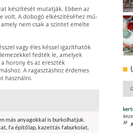
jzat készítését mutatják. Ebben az
se volt. A dobogó elkészítéséhez mű­
amely nem csak a szintet emelte
sszel vagy éles késsel igazíthatók
tőlemezekkel fedték le, amelyek
 a horony és az ereszték
máshoz. A ragasztáshoz ér­demes
ót használni.
kert
keze
n más anyagokkal is burkolhatjuk.
K
, fa építőlap, kazettás faburkolat,