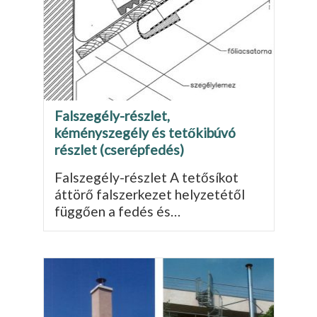
Falszegély-részlet,
kéményszegély és tetőkibúvó
részlet (cserépfedés)
Falszegély-részlet A tetősíkot
áttörő falszerkezet helyzetétől
függően a fe­dés és…