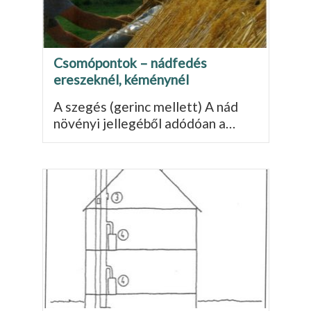
Csomópontok – nádfedés
ereszeknél, kéménynél
A szegés (gerinc mellett) A nád
növényi jellegéből adódóan a…