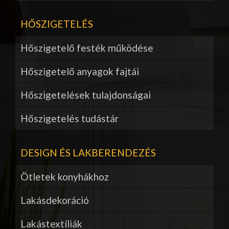
HŐSZIGETELÉS
Hőszigetelő festék működése
Hőszigetelő anyagok fajtái
Hőszigetelések tulajdonságai
Hőszigetelés tudástár
DESIGN ÉS LAKBERENDEZÉS
Ötletek konyhákhoz
Lakásdekoráció
Lakástextíliák