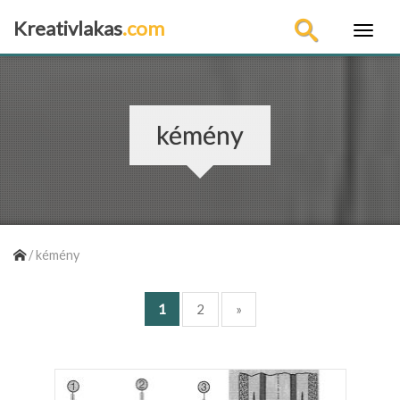
Kreativlakas
.com
×
kémény
/
kémény
1
2
»