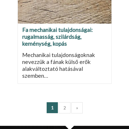
Fa mechanikai tulajdonságai:
rugalmasság, szilárdság,
keménység, kopás
Mechanikai tulajdonságoknak
nevezzük a fának külső erők
alakváltoztató hatá­sával
szemben…
1
2
»