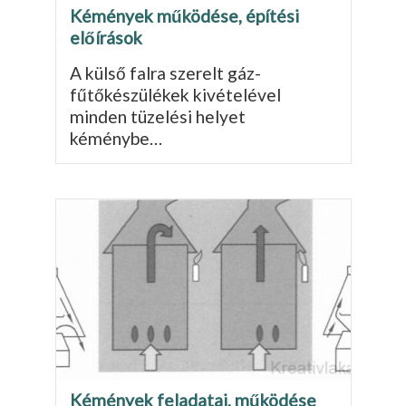
Kémények működése, építési
előírások
A külső falra szerelt gáz-
fűtőkészülékek kivételé­vel
minden tüzelési helyet
kéménybe…
Kémények feladatai, működése