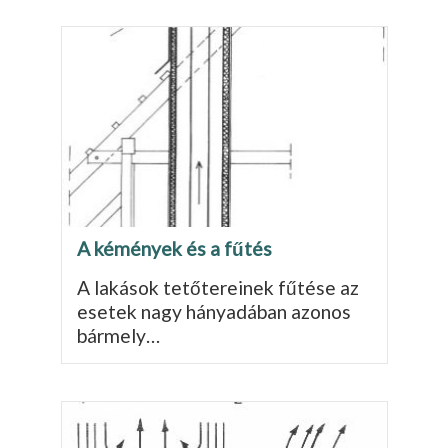
A kémények és a fűtés
A lakások tetőtereinek fűtése az
ese­tek nagy hányadában azonos
bár­mely…