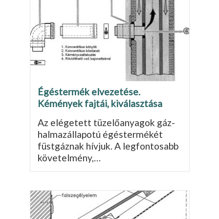
Égéstermék elvezetése.
Kémények fajtái, kiválasztása
Az elégetett tüzelőanyagok gáz-
halmazállapotú égéstermékét
füstgáznak hívjuk. A legfonto­sabb
követelmény,…