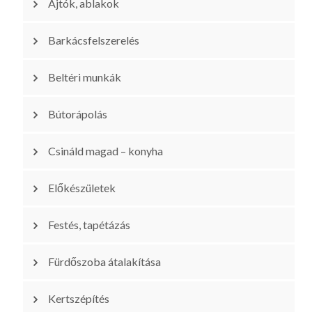
Ajtók, ablakok
Barkácsfelszerelés
Beltéri munkák
Bútorápolás
Csináld magad – konyha
Előkészületek
Festés, tapétázás
Fürdőszoba átalakítása
Kertszépítés