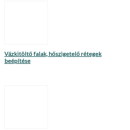
Vázkitöltő falak, hőszigetelő rétegek
beépítése