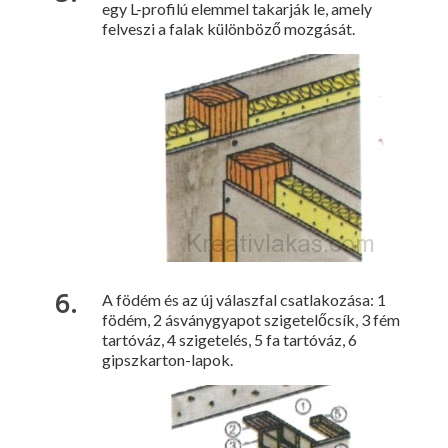
egy L-profilú elemmel takarják le, amely
felveszi a falak különböző mozgását.
A födém és az új válaszfal csatlakozása: 1
födém, 2 ásványgyapot szigetelőcsík, 3 fém
tartóváz, 4 szigetelés, 5 fa tartóváz, 6
gipszkarton-lapok.