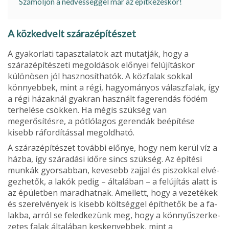
Számoljon a nedvességgel már az építkezéskor!
A közkedvelt szárazépítészet
A gyakorlati tapasztalatok azt mutatják, hogy a
szárazépíté­szeti megoldások előnyei fel­újításkor
különösen jól hasznosíthatók. A közfalak sokkal
könnyebbek, mint a régi, ha­gyományos válaszfalak, így
a régi házaknál gyakran hasz­nált fagerendás födém
terhe­lése csökken. Ha mégis szükség van
megerősítésre, a pótlólagos gerendák beépíté­se
kisebb ráfordítással meg­oldható.
A szárazépítészet további előnye, hogy nem kerül víz a
házba, így száradási időre sincs szükség. Az építési
munkák gyorsabban, keve­sebb zajjal és piszokkal elvé­
gezhetők, a lakók pedig – ál­talában – a felújítás alatt is
az épületben maradhatnak. Amellett, hogy a vezetékek
és szerelvények is kisebb költséggel építhetők be a fa­
lakba, arról se feledkezünk meg, hogy a könnyűszerke­
zetes falak általában keske­nyebbek, mint a