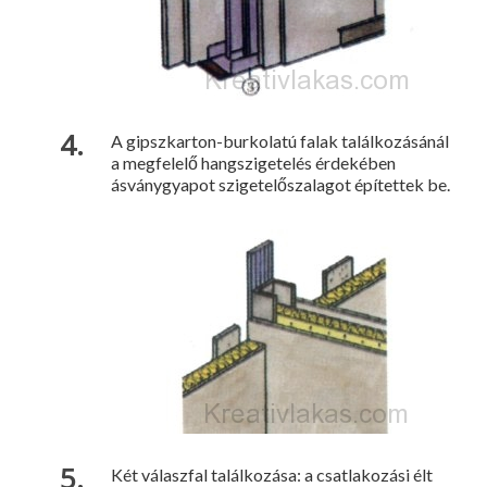
A gipszkarton-burkolatú falak találkozásánál
a megfelelő hangszigetelés érdekében
ásványgyapot szigetelőszalagot építettek be.
Két válaszfal találkozása: a csatlakozási élt