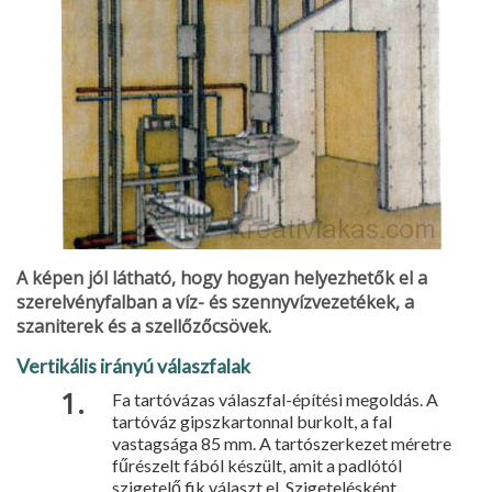
A képen jól látható, hogy hogyan helyezhetők el a
szerelvényfalban a víz- és szenny­vízvezetékek, a
szaniterek és a szellőzőcsövek.
Vertikális irányú válaszfalak
Fa tartóvázas válaszfal-építési megoldás. A
tartóváz gipszkartonnal burkolt, a fal
vastagsága 85 mm. A tartó­szerkezet méretre
fűrészelt fából készült, amit a padlótól
szigetelő fik választ el. Szigetelésként