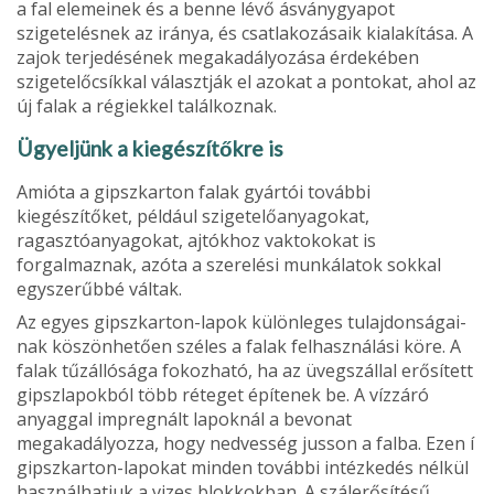
a fal elemeinek és a benne lé­vő ásványgyapot
szigetelés­nek az iránya, és csatlakozá­saik kialakítása. A
zajok ter­jedésének megakadályozása érdekében
szigetelőcsíkkal választják el azokat a ponto­kat, ahol az
új falak a régiek­kel találkoznak.
Ügyeljünk a kiegészítőkre is
Amióta a gipszkarton falak gyártói további
kiegészítőket, például szigetelőanyagokat,
ragasztóanyagokat, ajtókhoz vaktokokat is
forgalmaznak, azóta a szerelési munkálatok sokkal
egyszerűbbé váltak.
Az egyes gipszkarton-la­pok különleges tulajdonságai­
nak köszönhetően széles a fa­lak felhasználási köre. A
fa­lak tűzállósága fokozható, ha az üvegszállal erősített
gipsz­lapokból több réteget építenek be. A vízzáró
anyaggal imp­regnált lapoknál a bevonat
megakadályozza, hogy nedvesség jusson a falba. Ezen í
gipszkarton-lapokat minden további intézkedés nélkül
használhatjuk a vizes blokkokban. A szálerősítésű