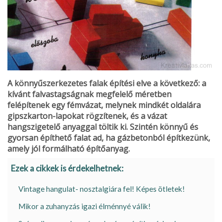
A könnyűszerkezetes falak építési elve a következő: a
kívánt falvastagságnak megfelelő méretben
felépítenek egy fémvázat, melynek mindkét oldalára
gipszkarton-lapokat rögzítenek, és a vázat
hangszigetelő anyaggal töltik ki. Szintén könnyű és
gyorsan építhető falat ad, ha gázbetonból építkezünk,
amely jól formálható építőanyag.
Ezek a cikkek is érdekelhetnek:
Vintage hangulat- nosztalgiára fel! Képes ötletek!
Mikor a zuhanyzás igazi élménnyé válik!