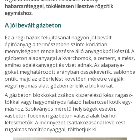
habarcsréteggel, tökéletesen illesztve rögzítik
egymáshoz.
A jól bevált gázbeton
Ez a régi házak felújításánál nagyon jól bevált
építőanyag a természetben szinte korlátlan
mennyiségben rendelke­zésre álló anyagokból készül. A
gázbeton alapanyagai a kvarchomok, a cement, a mész,
amihez adalékanyagot és vizet adnak. Az alapanya­
gokat meghatározott arány­ban összekeverik, sablonba
öntik, majd az előérlelést kö­vetően méretre vágják,
végül nyomás alatt gőzben érlelik a blokkokat.
A gázbeton blokkokat zsá­kos kiszerelésű kész ragasz­
tókkal vagy hagyományos falazó habarccsal kötik egy­
máshoz. Szokványos méretű helyiségek esetén,
vasbeton födémen gázbeton válaszfa­lak bárhol
létesíthetők. A mennyezet csatlakozásánál lévő rést
rugalmas tömítőa­nyaggal, tölthetjük ki.