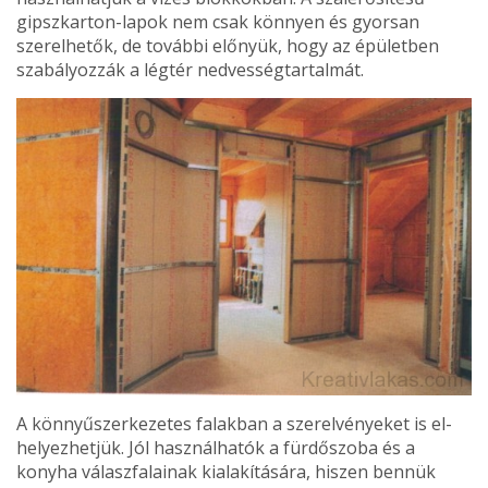
gipsz­karton-lapok nem csak könnyen és gyorsan
szerelhetők, de további előnyük, hogy az épületben
szabályozzák a légtér nedvességtartalmát.
A könnyűszerkezetes fa­lakban a szerelvényeket is el­
helyezhetjük. Jól használha­tók a fürdőszoba és a
konyha válaszfalainak kialakítására, hiszen bennük