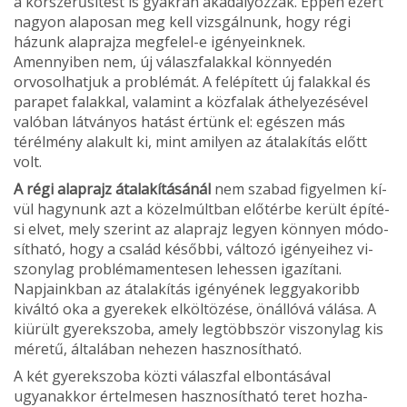
a korszerűsítést is gyakran akadályozzák. Éppen ezért
nagyon alaposan meg kell vizsgálnunk, hogy régi
házunk alaprajza megfelel-e igényeinknek.
Amennyiben nem, új válaszfalakkal könnyedén
orvosolhatjuk a problémát. A felépített új falakkal és
parapet falakkal, valamint a közfalak áthelyezésével
valóban látvá­nyos hatást értünk el: egé­szen más
térélmény alakult ki, mint amilyen az átalakítás előtt
volt.
A régi alaprajz átalakításá­nál
nem szabad figyelmen kí­
vül hagynunk azt a közel­múltban előtérbe került építé­
si elvet, mely szerint az alap­rajz legyen könnyen módo­
sítható, hogy a család későb­bi, változó igényeihez vi­
szonylag problémamentesen lehessen igazítani.
Napjaink­ban az átalakítás igényének leggyakoribb
kiváltó oka a gyerekek elköltö­zése, önállóvá vá­lása. A
kiürült gye­rekszoba, amely legtöbbször vi­szonylag kis
mé­retű, általában ne­hezen hasznosít­ható.
A két gyerek­szoba közti válasz­fal elbontásával
ugyanakkor értel­mesen hasznosít­ható teret hozha­