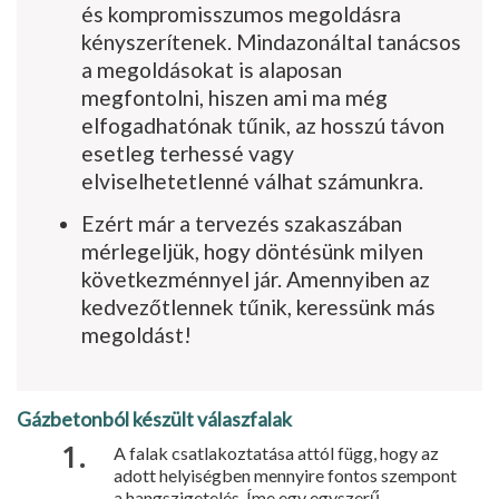
és kompromisszumos megoldásra
kényszerítenek. Mindazonáltal tanácsos
a megoldásokat is alaposan
megfontolni, hiszen ami ma még
elfogadhatónak tűnik, az hosszú távon
esetleg terhessé vagy
elviselhetetlenné válhat számunkra.
Ezért már a tervezés szakaszában
mérlegeljük, hogy döntésünk milyen
következménnyel jár. Amennyiben az
kedvezőtlennek tűnik, keressünk más
megoldást!
Gázbetonból készült válaszfalak
A falak csatlakoztatása attól függ, hogy az
adott helyiségben mennyire fontos szempont
a hangszigetelés. Íme egy egyszerű