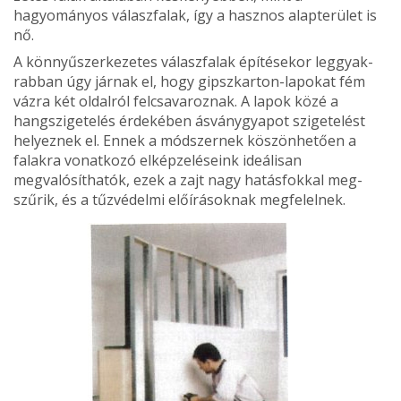
hagyományos válaszfalak, így a hasz­nos alapterület is
nő.
A könnyűszerkezetes vá­laszfalak építésekor leggyak­
rabban úgy járnak el, hogy gipszkarton-lapokat fém
váz­ra két oldalról felcsavaroz­nak. A lapok közé a
hangszi­getelés érdekében ásvány­gyapot szigetelést
helyeznek el. Ennek a módszernek kö­szönhetően a
falakra vonat­kozó elképzeléseink ideáli­san
megvalósíthatók, ezek a zajt nagy hatásfokkal meg­
szűrik, és a tűzvédelmi elő­írásoknak megfelelnek.