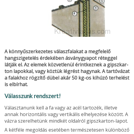
A könnyűszerkezetes válaszfalakat a meg­felelő
hangszigetelés érdekében ásványgya­pot réteggel
látják el. Az elemek közvetlenül érintkeznek a gipszkar­
ton lapokkal, vagy köztük légrést hagynak. A tartóvázat
a falakhoz rögzítő dübel akár 50 kg-os kihúzó terhelést
is elbírhat.
Válasszunk rendszert!
Választanunk kell a fa vagy az acél tartozék, illetve
annak horizontális vagy vertikális elhelyezése között. A
vázra szerelhetünk mindkét oldal­ról gipszkarton-lapot.
A kétféle megoldás eseté­ben természetesen különböző