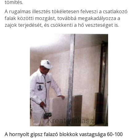
tömítés.
A rugalmas illesztés töké­letesen felveszi a csatlakozó
falak közötti mozgást, továb­bá megakadályozza a
zajok terjedését, és csökkenti a hő veszteséget is.
A hornyolt gipsz falazó blokkok vastagsága 60-100