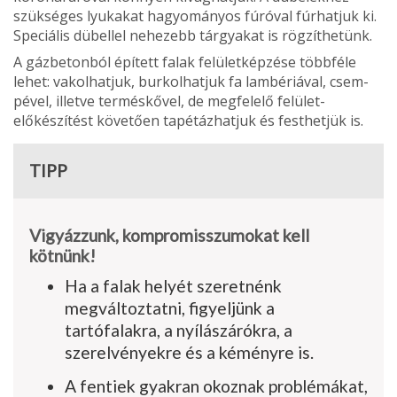
szükséges lyukakat hagyo­mányos fúróval fúrhatjuk ki.
Speciális dübellel nehezebb tárgyakat is rögzíthetünk.
A gázbetonból épített fa­lak felületképzése többféle
lehet: vakolhatjuk, burkol­hatjuk fa lambériával, csem­
pével, illetve terméskővel, de megfelelő felület-
előkészítést követően tapétázhatjuk és festhetjük is.
TIPP
Vigyázzunk, kompromisszumokat kell
kötnünk!
Ha a falak helyét szeretnénk
megváltoztatni, figyeljünk a
tartófalakra, a nyílászárókra, a
szerelvényekre és a kéményre is.
A fentiek gyakran okoznak problémákat,