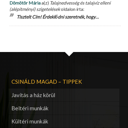
Dömötör Mária
a(z)
Talajnedvesség és talajvíz elleni
(alépítményi) szigetelések
oldalon írta:
Tisztelt Cím! Érdeklődni szeretnék, hogy…
CSINÁLD MAGAD – TIPPEK
Javítás a ház körül
Beltéri munkák
Kültéri munkák