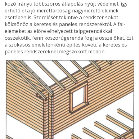
kozó irányú többszörös átla­polás nyújt védelmet. így
ér­hető el a jó mérettartóság nagyméretű elemek
esetében is. Szerelését tekintve a rend­szer sokat
kölcsönöz a keretes és paneles rendszerektől. A fal­
elemeket az előre elhelyezett talpgerendákkal
összekötik, fenn koszorúgerenda fogj a össze őket. Ezt
a szokásos emeletenkénti építés követi, a keretes és
paneles rendszerek­nél megszokott módon.