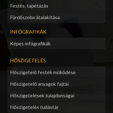
Festés, tapétázás
Fürdőszoba átalakítása
INFÓGRAFIKÁK
Képes infógrafikák
HŐSZIGETELÉS
Hőszigetelő festék működése
Hőszigetelő anyagok fajtái
Hőszigetelések tulajdonságai
Hőszigetelés tudástár