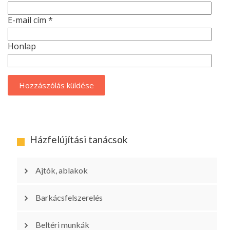
E-mail cím
*
Honlap
Házfelújítási tanácsok
Ajtók, ablakok
Barkácsfelszerelés
Beltéri munkák