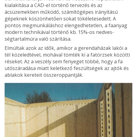
kialakítása a CAD-el történő tervezés és az
ácsüzemekben működő, szá­mítógépes irányítású
gépek­nek köszönhetően sokat töké­letesedett. A
pontos megmun­káláshoz elengedhetetlen, a fa­anyag
modern technikával történő kb. 15%-os nedves­
ségtartalmúra való szárítása.
Elmúltak azok az idők, amikor a gerendaházak lakói a
tél közeledtével, mohával tömték ki a fatörzsek közötti
réseket. Az a veszély sem fe­nyeget többé, hogy a fa
utó­száradása miatt keletkező fe­szültségek az ajtók és
ablakok kereteit összeroppantják.