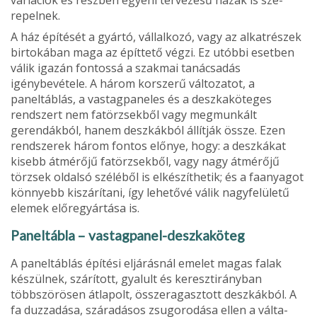
repelnek.
A ház építését a gyártó, vállalkozó, vagy az alkatrészek
birtokában maga az építtető végzi. Ez utóbbi esetben
vá­lik igazán fontossá a szakmai tanácsadás
igénybevétele. A három korszerű változa­tot, a
paneltáblás, a vastagpane­les és a deszkaköteges
rendszert nem fatörzsekből vagy meg­munkált
gerendákból, hanem deszkákból állítják össze. Ezen
rendszerek három fontos elő­nye, hogy: a deszkákat
kisebb átmérőjű fatörzsekből, vagy nagy átmérőjű
törzsek oldalsó széléből is elkészíthetik; és a faanyagot
könnyebb kiszárí­tani, így lehetővé válik nagy­felületű
elemek előregyártása is.
Paneltábla – vastagpanel­-deszkaköteg
A paneltáblás építési eljárásnál emelet magas falak
készülnek, szárított, gyalult és kereszt­irányban
többszörösen átla­polt, összeragasztott deszkák­ból. A
fa duzzadása, száradásos zsugorodása ellen a válta­