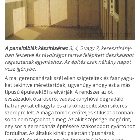
A paneltáblák készítéséhez
3, 4, 5 vagy 7, keresztirány­
ban fektetve és távolságot tartva felépí­tett deszkala­pot
ragaszta­nak egymás­hoz. Az építés csak néhány napot
vesz igénybe.
A mai gerendaházak szél ellen szigeteltek és faanyagu­
kat tekintve mérettartóak, ugyanúgy ahogy ezt a más
tí­pusú épületektől is elvárják. A rendszer az őt
évszázadok óta kísérő, vadászkunyhóvá deg­radáló
hátrányokat elhagyta és a lakóházépítésben sikeres
sze­repre lelt. A maga tömör, erő­teljes stílusát azonban
soha nem tagadhatja meg. Az akit szépsége megérint,
egy sor a gerendaház építésére szakoso­dott gyártóhoz
fordulhat. Az általuk kínált palettán típus­házak,
variációk és részben egyéni tervezésű házak is sze­