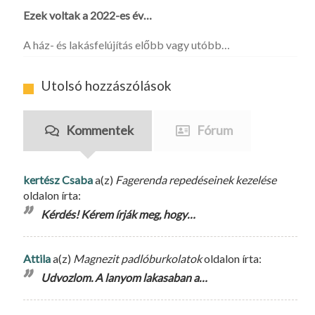
Ezek voltak a 2022-es év…
A ház- és lakásfelújítás előbb vagy utóbb…
Utolsó hozzászólások
Kommentek
Fórum
kertész Csaba
a(z)
Fagerenda repedéseinek kezelése
oldalon írta:
Kérdés! Kérem írják meg, hogy…
Attila
a(z)
Magnezit padlóburkolatok
oldalon írta:
Udvozlom. A lanyom lakasaban a…