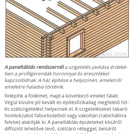
A paneltáblás rendszernél
a szigetelés ja­vítása érdeké­
ben a profil­gerendák ho­ronnyal és eresztékkel
kapcsolód­nak. A ház építése a helyszínen, emeletről
emeletre ha­ladva törté­nik.
Fel­építik a födémet, majd a kö­vetkező emelet falait.
Végül kívülre jól bevált és építésfizikailag megfelelő hő-
és szél­szigetelést helyeznek el. A szi­geteléseket takaró
homlokza­tot faburkolatból vagy vakol­tán (rabichálóra
felvíve) ala­kítják ki. A paneltáblás épü­leteket kívülről
diffúziót lehe­tővé tevő, szélzáró réteggel, belülről