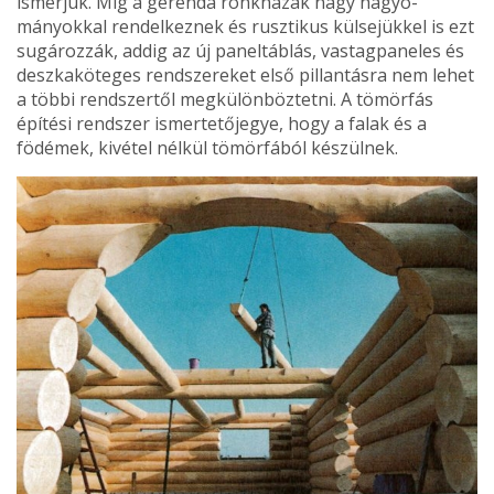
ismerjük. Míg a gerenda rönk­házak nagy hagyo­
mányokkal rendel­keznek és rusztikus külsejükkel is ezt
sugározzák, addig az új paneltáblás, vastagpaneles és
deszkaköteges rend­szereket első pillan­tásra nem lehet
a többi rendszertől megkülönböztetni. A tömörfás
építési rendszer ismertetőjegye, hogy a falak és a
födémek, kivé­tel nélkül tömörfából készülnek.