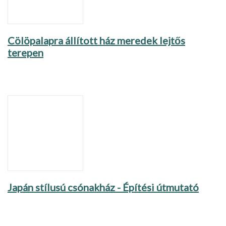
Cölöpalapra állított ház meredek lejtős
terepen
Japán stílusú csónakház - Építési útmutató