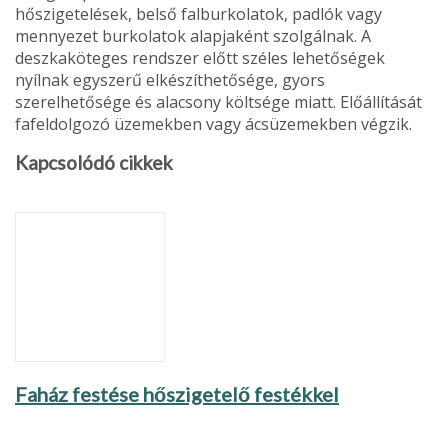
hőszigetelé­sek, belső falburkolatok, pad­lók vagy
mennyezet burkola­tok alapjaként szolgálnak. A
deszkaköteges rendszer előtt széles lehetőségek
nyílnak egyszerű elkészíthetősége, gyors
szerelhetősége és ala­csony költsége miatt. Előállí­tását
fafeldolgozó üzemekben vagy ácsüzemekben végzik.
Kapcsolódó cikkek
Faház festése hőszigetelő festékkel