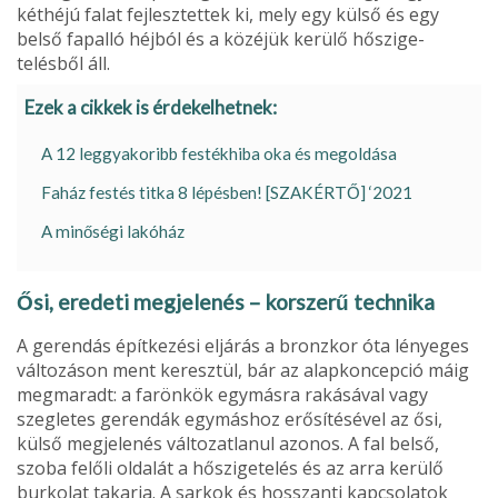
kéthéjú falat fejlesztettek ki, mely egy kül­ső és egy
belső fapalló héjból és a közéjük kerülő hőszige­
telésből áll.
Ezek a cikkek is érdekelhetnek:
A 12 leggyakoribb festékhiba oka és megoldása
Faház festés titka 8 lépésben! [SZAKÉRTŐ] ‘2021
A minőségi lakóház
Ősi, eredeti megjelenés – korszerű technika
A gerendás építkezési eljárás a bronzkor óta lényeges
válto­záson ment keresztül, bár az alapkoncepció máig
megma­radt: a farönkök egymásra ra­kásával vagy
szegletes geren­dák egymáshoz erősítésével az ősi,
külső megjelenés válto­zatlanul azonos. A fal belső,
szoba felőli oldalát a hőszige­telés és az arra kerülő
burko­lat takarja. A sarkok és hosszanti kapcsolatok