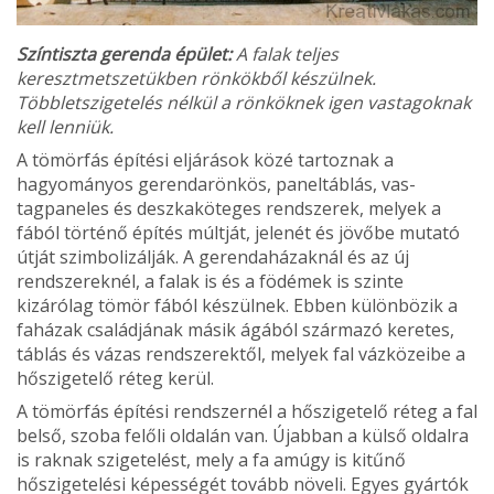
Színtiszta gerenda épület:
A falak teljes
keresztmetszetükben rönkökből készülnek.
Többletszigetelés nélkül a rönköknek igen vastagoknak
kell lenniük.
A tömörfás építési eljá­rások közé tartoznak a
hagyományos gerendarönkös, paneltáblás, vas­
tagpaneles és deszkaköteges rendszerek, melyek a
fából történő építés múltját, jelenét és jövőbe mutató
útját szim­bolizálják. A gerendaházaknál és az új
rendszereknél, a falak is és a födémek is szinte
kizárólag tömör fából készülnek. Ebben különbözik a
faházak család­jának másik ágából származó keretes,
táblás és vázas rend­szerektől, melyek fal vázközei­be a
hőszigetelő réteg kerül.
A tömörfás építési rend­szernél a hőszigetelő réteg a fal
belső, szoba felőli oldalán van. Újabban a külső oldalra
is raknak szigetelést, mely a fa amúgy is kitűnő
hőszigetelé­si képességét tovább növeli. Egyes gyártók