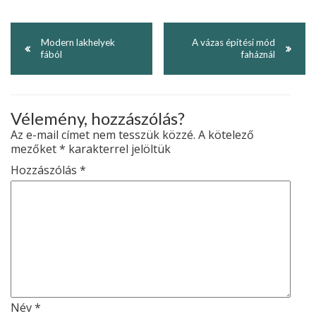
Modern lakhelyek
A vázas építési mód
fából
faháznál
Vélemény, hozzászólás?
Az e-mail címet nem tesszük közzé.
A kötelező
mezőket
*
karakterrel jelöltük
Hozzászólás
*
Név
*