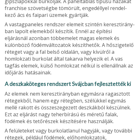
gipszlapokkal burkol­ják. A paneltáblás típusú há­zakat
franchise szövetségbe tömörült, engedéllyel rendel­
kező ács és faipari üzemek gyártják.
A vastagpaneles rendszer elemeit szintén keresztirány­
ban lapolt elemekből készítik. Ennél az építési
eljárásnál azonban többemelet magas elemek és
különböző födém­változatok készíthetők. A hő­szigetelő
réteget vagy a fal belső oldalán, vagy kívülről a
homlokzati burkolat által ta­karva helyezik el. A vas
tagfás elemek, külső homlokzat nél­kül is ellenállnak az
időjárás hatásainak.
A deszkaköteges rendszert Svájcban fejlesztették ki
Az elemek nem keresztirányban egymásra ragasztott
rétegek­ből, hanem egy rétegben, szé­lükkel egymás
mellé rakott és összeszegezett deszkákból ké­szülnek.
Ezt az eljárást nagy teherbírású és méretű falak,
födémek és tetőrészek készí­tésére használják.
A felületeket vagy burko­latlanul hagyják, vagy továb­bi
rétegek, például födémek, előhomlokzatok,