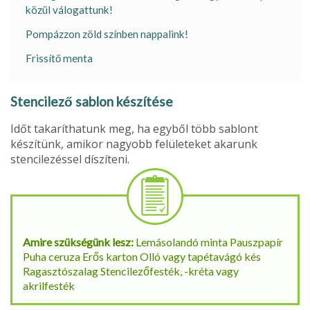
közül válogattunk!
Pompázzon zöld színben nappalink!
Frissítő menta
Stencilező sablon készítése
Időt takaríthatunk meg, ha egyből több sablont
készítünk, amikor nagyobb felületeket akarunk
stencilezéssel díszíteni.
Amire szükségünk lesz:
Lemásolandó minta Pauszpapír
Puha ceruza Erős karton Olló vagy tapétavágó kés
Ragasztószalag Stencilezőfesték, -kréta vagy
akrilfesték