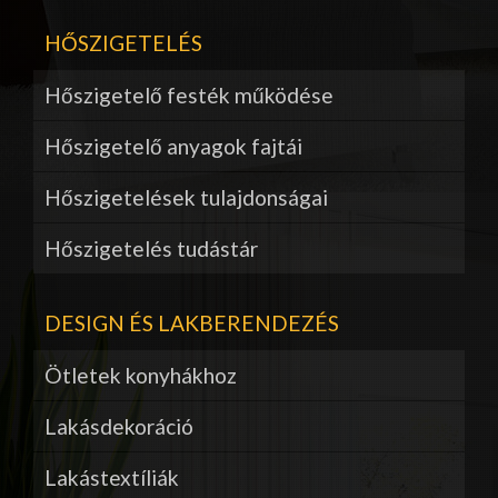
HŐSZIGETELÉS
Hőszigetelő festék működése
Hőszigetelő anyagok fajtái
Hőszigetelések tulajdonságai
Hőszigetelés tudástár
DESIGN ÉS LAKBERENDEZÉS
Ötletek konyhákhoz
Lakásdekoráció
Lakástextíliák