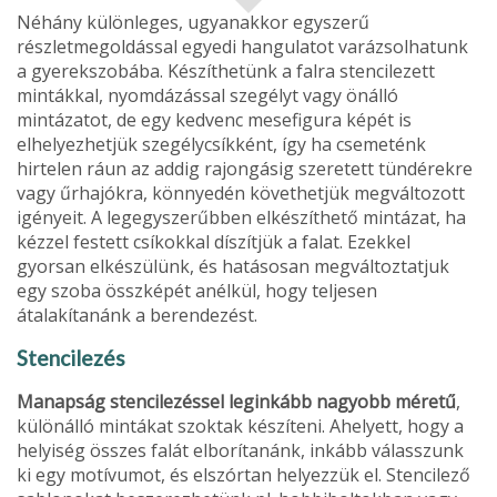
Néhány különleges, ugyanakkor egyszerű
részletmegoldással egyedi hangulatot varázsolhatunk
a gyerekszobába. Készíthetünk a falra stencilezett
mintákkal, nyomdázással szegélyt vagy önálló
mintázatot, de egy kedvenc mesefigura képét is
elhelyezhetjük szegély­csíkként, így ha csemeténk
hirtelen ráun az addig rajongásig sze­retett tündérekre
vagy űrhajókra, könnyedén követhetjük megvál­tozott
igényeit. A legegyszerűbben elkészíthető mintázat, ha
kézzel festett csíkokkal díszítjük a falat. Ezekkel
gyorsan elkészülünk, és hatásosan megváltoztatjuk
egy szoba összképét anélkül, hogy teljesen
átalakítanánk a berendezést.
Stencilezés
Manapság stencilezéssel leginkább nagyobb méretű
,
különálló mintákat szoktak készíteni. Ahelyett, hogy a
helyiség összes falát elborítanánk, inkább válasszunk
ki egy motívumot, és elszórtan helyezzük el. Stencilező