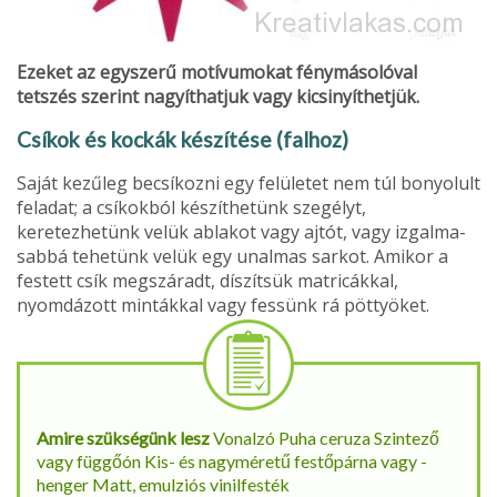
Ezeket az egyszerű motívumo­kat fénymásolóval
tetszés szerint nagyíthatjuk vagy kicsinyíthetjük.
Csíkok és kockák készítése (falhoz)
Saját kezűleg becsíkozni egy felületet nem túl bonyolult
feladat; a csíkokból készíthetünk szegélyt,
keretezhetünk velük ablakot vagy ajtót, vagy izgalma­
sabbá tehetünk velük egy unalmas sarkot. Amikor a
festett csík megszáradt, díszítsük matricákkal,
nyomdázott mintákkal vagy fessünk rá pöttyöket.
Amire szükségünk lesz
Vonalzó Puha ceruza Szintező
vagy függőón Kis- és nagyméretű festőpárna vagy -
henger Matt, emulziós vinilfesték