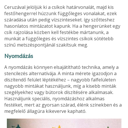
Ceruzával jelöljük ki a csíkok határvonalát, majd kis
festőhengerrel húzzunk függőleges vonalakat, ezek
száradása után pedig vízszinteseket. így szőtteshez
hason­latos mintázatot kapunk. Ha a hengerünket egy
csík rajzolása közben kell festékbe mártanunk, a
munkát a függőleges és vízszintes csíkok sötétebb
színű metszéspontjánál szakítsuk meg.
Nyomdázás
A nyomdázás könnyen elsajátítható technika, amely a
stencilezés alternatívája. A minta mérete igazodjon a
díszítendő felület léptékéhez – nagyobb falfelületen
nagyobb mintákat használjunk, míg a kisebb minták
szegélyekhez vagy bútorok díszítésére alkalmasak.
Használjunk speciális, nyomdázáshoz alkalmas
festéket, mert az gyorsan szárad, élénk színekben és a
megfelelő állagúra kikeverve kapható.