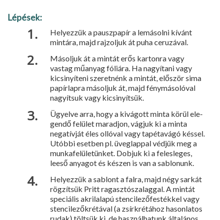
Lépések:
Helyezzük a pauszpapír a lemásolni kívánt
mintára, majd rajzoljuk át puha ceruzával.
Másoljuk át a mintát erős kartonra vagy
vastag műanyag fóliára. Ha nagyítani vagy
kicsinyíteni szeretnénk a mintát, először sima
papírlapra má­soljuk át, majd fénymásolóval
nagyítsuk vagy kicsinyítsük.
Ügyelve arra, hogy a kivágott minta körül ele­
gendő felület maradjon, vágjuk ki a minta
negatív­ját éles ollóval vagy tapétavágó késsel.
Utóbbi eset­ben pl. üveglappal védjük meg a
munkafelületün­ket. Dobjuk ki a felesleges,
leeső anyagot és készen is van a sablonunk.
Helyezzük a sablont a falra, majd négy sarkát
rögzítsük Pritt ragasztószalaggal. A mintát
speciális akrilalapú stencilezőfestékkel vagy
stencilezőkrétával (a zsírkrétához hasonlatos
rudak) töltsük ki, de használhatunk általános