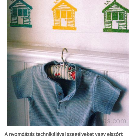
A nyomdázás technikájával szegélyeket vagy elszórt