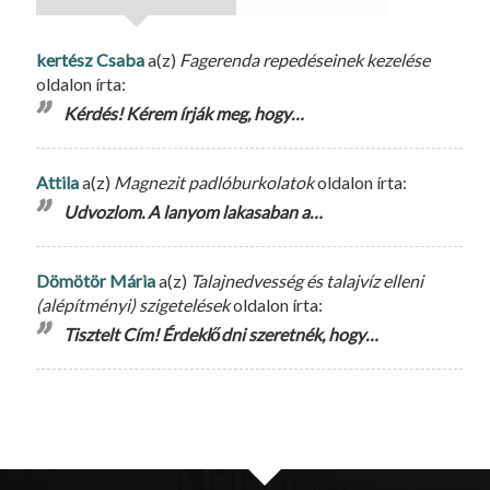
kertész Csaba
a(z)
Fagerenda repedéseinek kezelése
oldalon írta:
Kérdés! Kérem írják meg, hogy…
Attila
a(z)
Magnezit padlóburkolatok
oldalon írta:
Udvozlom. A lanyom lakasaban a…
Dömötör Mária
a(z)
Talajnedvesség és talajvíz elleni
(alépítményi) szigetelések
oldalon írta:
Tisztelt Cím! Érdeklődni szeretnék, hogy…