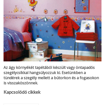
Az
ágy k
örny
ék
ét tap
ét
áb
ól k
ész
ült vagy
öntapad
ós
sze­g
élycs
íkkal hangs
úlyozzuk ki. Eset
ünkben a
t
ünd
érek a sze­g
ély mellett a b
útorkon
és a fogasokon
is visszaköszönnek.
Kapcsolódó cikkek