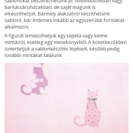
sablonokat beszerezhetünk pl. hobbibol­tokban vagy
barkácsáruházakban, de saját magunk is
elkészíthetjük. Bármely alakzatról készíthetünk
sablont, bár érdemes inkább az egyszerűbb formákat
alkalmazni.
A figurát lemásolhatjuk egy tapéta vagy kelme
mintáiról, esetleg egy mesekönyvből. A következőkben
ismertetjük a sablonkészítés lépéseit, később pedig
további mintákat találunk.