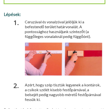
Lépések:
Ceruzával és vonalzóval jelöljük ki a
befestendő terület határvonalát. A
pontossághoz használjunk szin­tezőt (a
függőleges vonalaknál pedig függőónt).
Azért, hogy szép tiszták legyenek a kontúrok,
a csíkok szélét kisebb festőpárnával, a
belsejét pedig na­gyobb méretű festőpárnával
fes­sük ki.