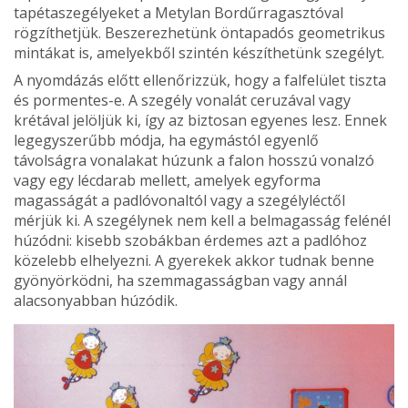
tapéta­szegélyeket a Metylan Bordűrragasztóval
rögzíthet­jük. Beszerezhetünk öntapadós geometrikus
mintákat is, amelyekből szintén készíthetünk szegélyt.
A nyomdázás előtt ellenőrizzük, hogy a falfelü­let tiszta
és pormentes-e. A szegély vonalát ceruzával vagy
krétával jelöljük ki, így az biztosan egyenes lesz. Ennek
legegyszerűbb módja, ha egymástól egyenlő
távolságra vonalakat húzunk a falon hosszú vonalzó
vagy egy lécdarab mellett, amelyek egyforma
magasságát a padlóvonaltól vagy a szegély­léctől
mérjük ki. A szegélynek nem kell a belmagasság felénél
húzódni: kisebb szobákban érdemes azt a padlóhoz
közelebb elhelyezni. A gyerekek akkor tudnak benne
gyönyörködni, ha szemmagas­ságban vagy annál
alacsonyabban húzódik.