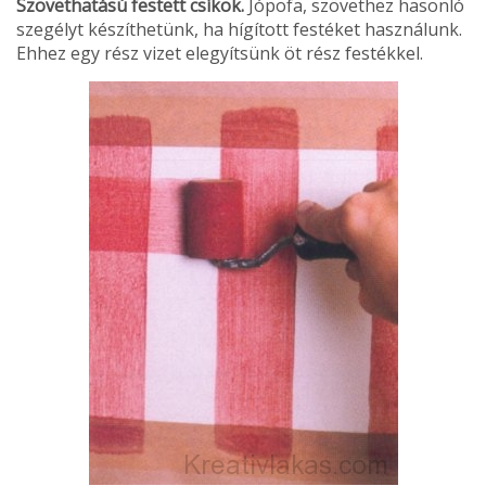
Szövethatású festett csíkok.
Jópofa, szö­vethez hasonló
szegélyt készíthetünk, ha hígított festéket használunk.
Ehhez egy rész vizet elegyít­sünk öt rész festékkel.