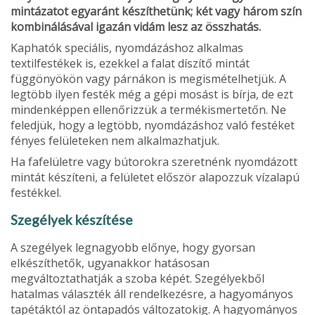
mintázatot egyaránt készíthetünk; két vagy három szín
kombinálásával igazán vidám lesz az összhatás.
Kaphatók speciális, nyomdázáshoz alkalmas
textilfestékek is, ezekkel a falat díszítő mintát
függönyökön vagy párnákon is megismételhetjük. A
legtöbb ilyen festék még a gépi mosást is bírja, de ezt
mindenképpen ellenőrizzük a termékismertetőn. Ne
feledjük, hogy a legtöbb, nyomdázáshoz való festéket
fényes felüle­teken nem alkalmazhatjuk.
Ha fafelületre vagy bútorokra szeretnénk nyom­dázott
mintát készíteni, a felületet először alapoz­zuk vízalapú
festékkel.
Szegélyek készítése
A szegélyek legnagyobb előnye, hogy gyorsan
elkészíthetők, ugyanakkor hatásosan
megváltoztathatják a szoba képét. Szegélyekből
hatalmas vá­laszték áll rendelkezésre, a hagyományos
tapétáktól az öntapadós változatokig. A hagyományos