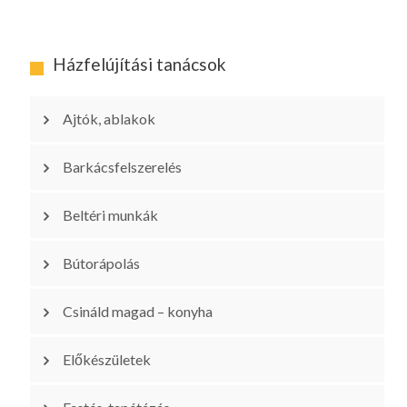
Házfelújítási tanácsok
Ajtók, ablakok
Barkácsfelszerelés
Beltéri munkák
Bútorápolás
Csináld magad – konyha
Előkészületek