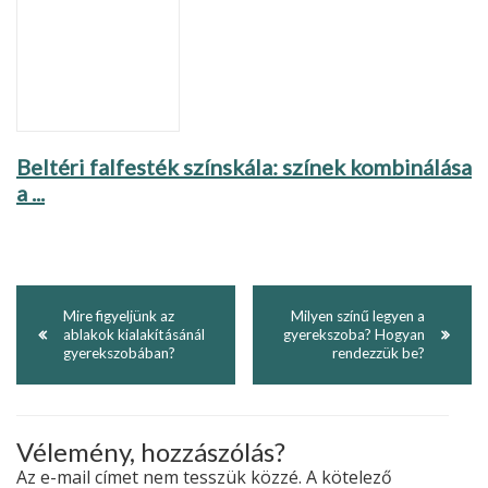
Beltéri falfesték színskála: színek kombinálása
a ...
Mire figyeljünk az
Milyen színű legyen a
ablakok kialakításánál
gyerekszoba? Hogyan
gyerekszobában?
rendezzük be?
Vélemény, hozzászólás?
Az e-mail címet nem tesszük közzé.
A kötelező