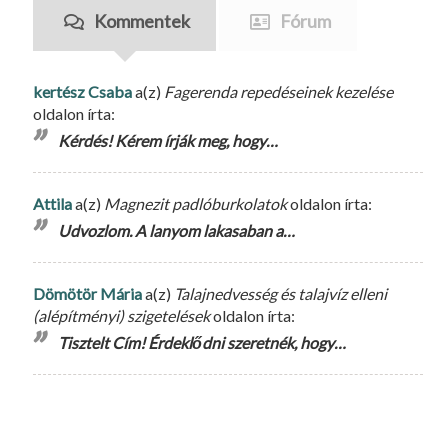
Kommentek
Fórum
kertész Csaba
a(z)
Fagerenda repedéseinek kezelése
oldalon írta:
Kérdés! Kérem írják meg, hogy…
Attila
a(z)
Magnezit padlóburkolatok
oldalon írta:
Udvozlom. A lanyom lakasaban a…
Dömötör Mária
a(z)
Talajnedvesség és talajvíz elleni
(alépítményi) szigetelések
oldalon írta:
Tisztelt Cím! Érdeklődni szeretnék, hogy…