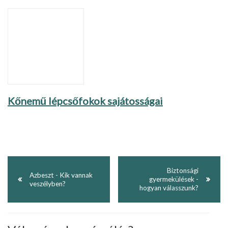
Kőnemű lépcsőfokok sajátosságai
Biztonsági
Azbeszt - Kik vannak
gyermekülések -
veszélyben?
hogyan válasszunk?