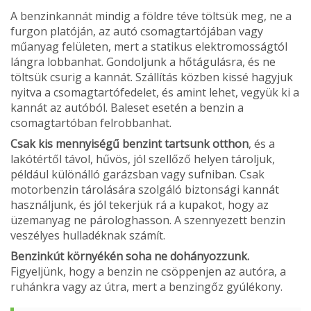
A benzinkannát mindig a földre téve töltsük meg, ne a
furgon platóján, az autó csomagtartójában vagy
műanyag felületen, mert a statikus elektromosságtól
lángra lobbanhat. Gondoljunk a hőtágulásra, és ne
töltsük csurig a kannát. Szállítás közben kissé hagyjuk
nyitva a csomagtartófedelet, és amint lehet, vegyük ki a
kannát az autóból. Baleset esetén a benzin a
csomagtartóban felrobbanhat.
Csak kis mennyiségű benzint tartsunk otthon
, és a
lakótértől távol, hűvös, jól szellőző helyen tároljuk,
például különálló garázsban vagy sufniban. Csak
motorbenzin tárolására szolgáló biztonsági kannát
használjunk, és jól tekerjük rá a kupakot, hogy az
üzemanyag ne párologhasson. A szennyezett benzin
veszélyes hulladéknak számít.
Benzinkút környékén soha ne dohányozzunk.
Figyeljünk, hogy a benzin ne csöppenjen az autóra, a
ruhánkra vagy az útra, mert a benzingőz gyúlékony.