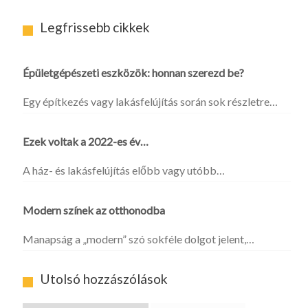
Legfrissebb cikkek
Épületgépészeti eszközök: honnan szerezd be?
Egy építkezés vagy lakásfelújítás során sok részletre…
Ezek voltak a 2022-es év…
A ház- és lakásfelújítás előbb vagy utóbb…
Modern színek az otthonodba
Manapság a „modern” szó sokféle dolgot jelent,…
Utolsó hozzászólások