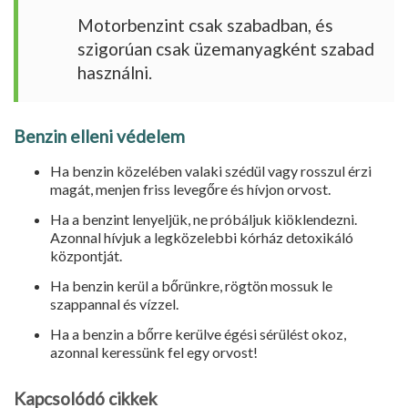
Motorbenzint csak szabadban, és
szigorúan csak üzemanyagként szabad
használni.
Benzin elleni védelem
Ha benzin közelében valaki szédül vagy rosszul érzi
magát, menjen friss levegőre és hívjon orvost.
Ha a benzint lenyeljük, ne próbáljuk kiöklendezni.
Azonnal hívjuk a legközelebbi kórház detoxikáló
központját.
Ha benzin kerül a bőrünkre, rögtön mossuk le
szappannal és vízzel.
Ha a benzin a bőrre kerülve égési sérülést okoz,
azonnal keressünk fel egy orvost!
Kapcsolódó cikkek