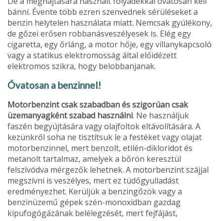
De a meghajtására használt folyadékkal óvatosan kell
bánni. Évente több ezren szenvednek sérüléseket a
benzin helytelen használata miatt. Nemcsak gyúlékony,
de gőzei erősen robbanásveszélyesek is. Elég egy
cigaretta, egy őrláng, a motor hője, egy villanykapcsoló
vagy a statikus elektromosság által előidézett
elektromos szikra, hogy belobbanjanak.
Óvatosan a benzinnel!
Motorbenzint csak szabadban és szigorúan csak
üzemanyagként szabad használni
. Ne használjuk
faszén begyújtására vagy olajfoltok eltávolítására. A
kezünkről soha ne tisztítsuk le a festéket vagy olajat
motorbenzinnel, mert benzolt, etilén-dikloridot és
metanolt tartalmaz, amelyek a bőrön keresztül
felszívódva mérgezők lehetnek. A motorbenzint szájjal
megszívni is veszélyes, mert ez tüdőgyulladást
eredményezhet. Kerüljük a benzingőzök vagy a
benzinüzemű gépek szén-monoxidban gazdag
kipufogógázának belélegzését, mert fejfájást,