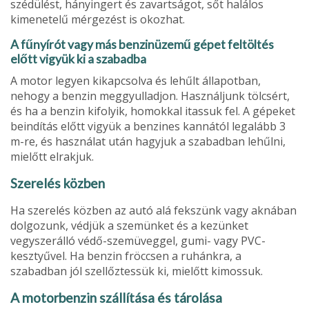
szédülést, hányingert és zavartságot, sőt halálos
kimenetelű mérgezést is okozhat.
A fűnyírót vagy más benzinüzemű gépet feltöltés
előtt vigyük ki a szabadba
A motor legyen kikapcsolva és lehűlt állapotban,
nehogy a benzin meggyulladjon. Használjunk tölcsért,
és ha a benzin kifolyik, homokkal itassuk fel. A gépeket
beindítás előtt vigyük a benzines kannától legalább 3
m-re, és használat után hagyjuk a szabadban lehűlni,
mielőtt elrakjuk.
Szerelés közben
Ha szerelés közben az autó alá fekszünk vagy aknában
dolgozunk, védjük a szemünket és a kezünket
vegyszerálló védő-szemüveggel, gumi- vagy PVC-
kesztyűvel. Ha benzin fröccsen a ruhánkra, a
szabadban jól szellőztessük ki, mielőtt kimossuk.
A motorbenzin szállítása és tárolása