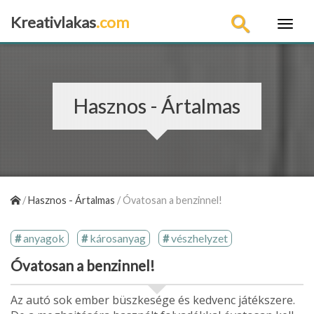
Kreativlakas
.com
×
Hasznos - Ártalmas
/
Hasznos - Ártalmas
/
Óvatosan a benzinnel!
anyagok
károsanyag
vészhelyzet
Óvatosan a benzinnel!
Az autó sok ember büszkesége és kedvenc játékszere.