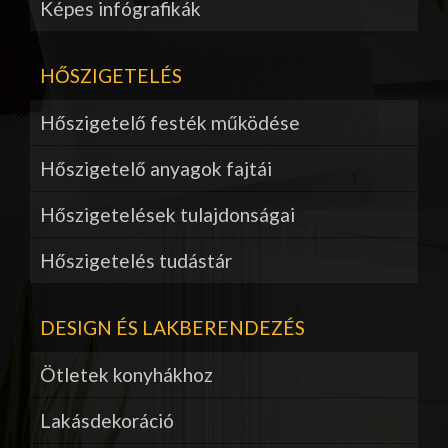
Képes infógrafikák
HŐSZIGETELÉS
Hőszigetelő festék működése
Hőszigetelő anyagok fajtái
Hőszigetelések tulajdonságai
Hőszigetelés tudástár
DESIGN ÉS LAKBERENDEZÉS
Ötletek konyhákhoz
Lakásdekoráció