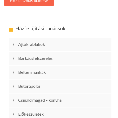
Házfelújítási tanácsok
Ajtók, ablakok
Barkácsfelszerelés
Beltéri munkák
Bútorápolás
Csináld magad – konyha
Előkészületek