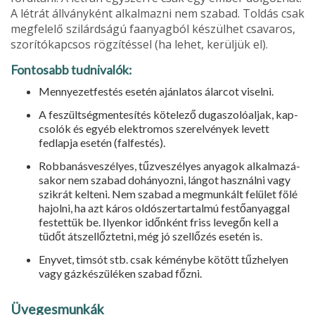
A létrát állványként alkalmazni nem szabad. Toldás csak
megfelelő szilárdságú faanyag­ból készülhet csavaros,
szorítókapcsos rögzítéssel (ha lehet, kerüljük el).
Fontosabb tudnivalók:
Mennyezetfestés esetén ajánlatos álarcot viselni.
A feszültségmentesítés kötelező dugaszolóaljak, kap­
csolók és egyéb elektromos szerelvények levett
fedlapja esetén (falfestés).
Robbanásveszélyes, tűzveszélyes anyagok alkalmazá­
sakor nem szabad dohányozni, lángot használni vagy
szikrát kelteni. Nem szabad a megmunkált felület fölé
hajolni, ha azt káros oldószertartalmú festőanyaggal
fes­tettük be. Ilyenkor időnként friss levegőn kell a
tüdőt át­szellőztetni, még jó szellőzés esetén is.
Enyvet, timsót stb. csak kéménybe kötött tűzhelyen
vagy gázkészüléken szabad főzni.
Üvegesmunkák