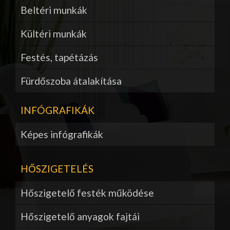
Beltéri munkák
Kültéri munkák
Festés, tapétázás
Fürdőszoba átalakítása
INFÓGRAFIKÁK
Képes infógrafikák
HŐSZIGETELÉS
Hőszigetelő festék működése
Hőszigetelő anyagok fajtái