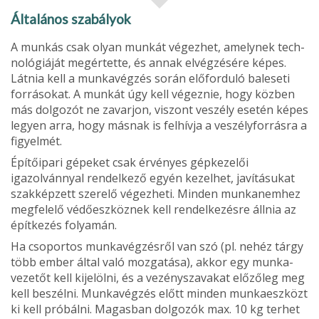
Általános szabályok
A munkás csak olyan munkát végezhet, amelynek tech­
nológiáját megértette, és annak elvégzésére képes.
Látnia kell a munkavégzés során előforduló baleseti
forrásokat. A munkát úgy kell végeznie, hogy közben
más dolgozót ne zavarjon, viszont veszély esetén képes
legyen arra, hogy másnak is felhívja a veszélyforrásra a
figyelmét.
Építőipari gépeket csak érvényes gépkezelői
igazolvánnyal rendelkező egyén kezelhet, javításukat
szakképzett szerelő végezheti. Minden munkanemhez
megfelelő védőeszköznek kell rendelkezésre állnia az
építkezés folyamán.
Ha csoportos munkavégzésről van szó (pl. nehéz tárgy
több ember által való mozgatása), akkor egy munka­
vezetőt kell kijelölni, és a vezényszavakat előzőleg meg
kell beszélni. Munkavégzés előtt minden munkaeszközt
ki kell próbálni. Magasban dolgozók max. 10 kg terhet