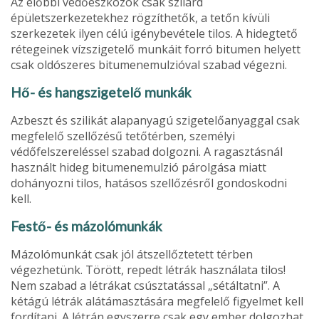
Az előbbi védőeszközök csak szilárd
épületszerkezetekhez rögzít­hetők, a tetőn kívüli
szerkezetek ilyen célú igénybevétele tilos. A hidegtető
rétegeinek vízszigetelő munkáit forró bitu­men helyett
csak oldószeres bitumenemulzióval szabad végezni.
Hő- és hangszigetelő munkák
Azbeszt és szilikát alapanyagú szigetelőanyaggal csak
megfelelő szellőzésű tetőtérben, személyi
védőfelszerelés­sel szabad dolgozni. A ragasztásnál
használt hideg bitumenemulzió párol­gása miatt
dohányozni tilos, hatásos szellőzésről gondos­kodni
kell.
Festő- és mázolómunkák
Mázolómunkát csak jól átszellőztetett térben
végezhetünk. Törött, repedt létrák használata tilos!
Nem szabad a létrá­kat csúsztatással „sétáltatni”. A
kétágú létrák alátámasz­tására megfelelő figyelmet kell
fordítani. A létrán egyszerre csak egy ember dolgozhat.