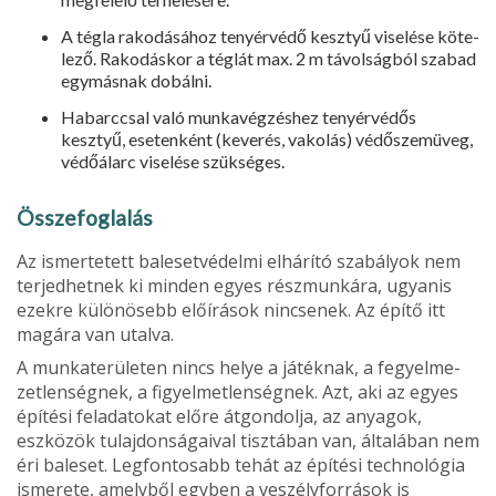
A tégla rakodásához tenyérvédő kesztyű viselése köte­
lező. Rakodáskor a téglát max. 2 m távolságból szabad
egymásnak dobálni.
Habarccsal való munkavégzéshez tenyérvédős
kesztyű, esetenként (keverés, vakolás) védőszemüveg,
védőálarc viselése szükséges.
Összefoglalás
Az ismertetett balesetvédelmi elhárító szabályok nem
ter­jedhetnek ki minden egyes részmunkára, ugyanis
ezekre különösebb előírások nincsenek. Az építő itt
magára van utalva.
A munkaterületen nincs helye a játéknak, a fegyelme­
zetlenségnek, a figyelmetlenségnek. Azt, aki az egyes
építési feladatokat előre átgondolja, az anyagok,
eszközök tulajdonságaival tisztában van, általában nem
éri baleset. Legfontosabb tehát az építési technológia
ismerete, amely­ből egyben a veszélyforrások is