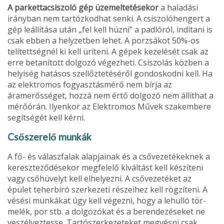
A parkettacsiszoló gép üzemeltetésekor
a haladási
irányban nem tartózkodhat senki. A csiszolóhengert a
gép leállítása után „fel kell húzni” a padlóról, indítani is
csak ebben a helyzetben lehet. A porzsákot 50%-os
telítettség­nél ki kell üríteni. A gépek kezelését csak az
erre betanított dolgozó végezheti. Csiszolás közben a
helyiség hatásos szellőztetéséről gondoskodni kell. Ha
az elektromos fogyasztásmérő nem bírja az
áramerősséget, hozzá nem értő dolgozó nem állíthat a
mérőórán. Ilyenkor az Elektromos Művek szak­embere
segítségét kell kérni.
Csőszerelő munkák
A fő- és válaszfalak alapjainak és a csővezetékeknek a
kereszteződésekor megfelelő kiváltást kell készíteni
vagy csőhüvelyt kell elhelyezni. A csővezetéket az
épület teher­bíró szerkezeti részeihez kell rögzíteni. A
vésési munkákat úgy kell végezni, hogy a lehulló tör­
melék, por stb. a dolgozókat és a berendezéseket ne
veszélyeztesse. Tartószerkezeteket megvésni csak