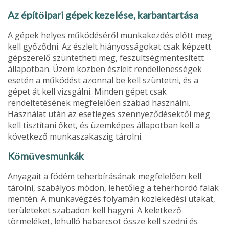
Az építőipari gépek kezelése, karbantartása
A gépek helyes működéséről munkakezdés előtt meg
kell győződni. Az észlelt hiányosságokat csak képzett
gép­szerelő szüntetheti meg, feszültségmentesített
állapotban. Üzem közben észlelt rendellenességek
esetén a működést azonnal be kell szüntetni, és a
gépet át kell vizsgálni. Minden gépet csak
rendeltetésének megfelelően szabad használni.
Használat után az esetleges szennyeződésektől meg
kell tisztítani őket, és üzemképes állapotban kell a
következő munkaszakaszig tárolni.
Kőművesmunkák
Anyagait a födém teherbírásának megfelelően kell
tárolni, szabályos módon, lehetőleg a teherhordó falak
mentén. A munkavégzés folyamán közlekedési utakat,
területeket szabadon kell hagyni. A keletkező
törmeléket, lehulló habarcsot össze kell szedni és