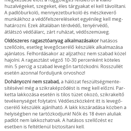
huzalvégeket, szegeket, éles tárgyakat el kell távolítani.
A padlóburkoló, mennyezetburkoló és mészkeverő
munkákhoz a védőfelszereléseket egyénileg kell meg­
határozni. Ezek általában térdvédő, tenyérvédő,
átlátszó védőálarc, zárt ruházat, védőszemüveg.
Oldószeres ragasztóanyag alkalmazásakor
hatásos
szellőzés, esetleg levegőcserélő készülék alkalmazása
ajánlatos. Felhordásakor az aljzathoz nem szabad közel
hajolni. A ragasztást végző 10-30 percenként köteles
min. 5 percig a szabad levegőn tartózkodni. Rosszullét
esetén azonnal forduljunk orvoshoz!
Dohányozni nem szabad,
a hálózat feszültségmente­
sítésével még a szikraképződést is meg kell előzni. Par­
ketta lakkozása esetén is tilos tüzet okozó, szikrakeltő
tevékenységet folytatni. Védőeszközként itt is levegő­
cserélő készülék ajánlható. A lakk kiszáradása közben a
helyiségben ne tartózkodjunk! Nők és 18 éven aluliak
padlót nem lakkozhatnak. A hatásos szellőzést ez
esetben is feltétlenül biztosítani kell.