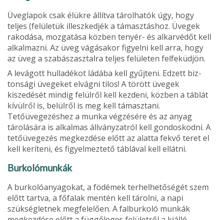
Üveglapok csak élükre állítva tárolhatók úgy, hogy
teljes (felületük illeszkedjék a támasztáshoz. Üvegek
rakodása, mozgatása közben tenyér- és alkarvédőt kell
alkalmazni. Az üveg vágásakor figyelni kell arra, hogy
az üveg a szabászasztalra teljes felületen felfeküdjön.
A levágott hulladékot ládába kell gyűjteni. Edzett biz­
tonsági üvegeket elvágni tilos! A törött üvegek
kiszedését mindig felülről kell kezdeni, közben a táblát
kívülről is, belülről is meg kell támasztani.
Tetőüvegezéshez a munka végzésére és az anyag
tárolására is alkalmas állványzatról kell gondoskodni. A
tetőüvegezés megkezdése előtt az alatta fekvő teret el
kell keríteni, és figyelmeztető táblával kell ellátni.
Burkolómunkák
A burkolóanyagokat, a födémek terhelhetőségét szem
előtt tartva, a főfalak mentén kell tárolni, a napi
szükségletnek megfelelően. A falburkoló munkák
megkezdése előtt a függőleges felületről a kiálló