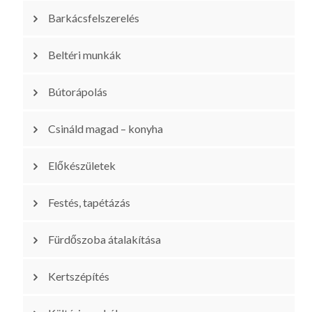
Barkácsfelszerelés
Beltéri munkák
Bútorápolás
Csináld magad – konyha
Előkészületek
Festés, tapétázás
Fürdőszoba átalakítása
Kertszépítés