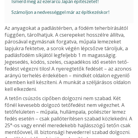
Ismerd meg az ezerarcú Japán építészetet!
Számoljon a nedvességgel már az építkezéskor!
Az anyagokat a padlástérben, a födém teherbírásától
függően, tárolhatjuk. A cserepeket hosszélre állítva,
páro­sával egymásnak forgatva, műpala lemezeket
lapjukra fektetve, a sorok végén lépcsőzve tároljuk, a
padlásfödém síkjától legfeljebb 1 m magasságig.
Jegesedés, ködös, szeles, csapadékos idő esetén tető­
fedést végezni tilos! A nyeregtetők fedését – az azonos
arányú terhelés érdekében – mindkét oldalon egyenlő
ütemben kell készíteni. A munkát a széljárásos oldalon
kell elkezdeni.
A tetőn csúszós cipőben dolgozni nem szabad. Két
főnél kevesebb dolgozó tetőfedést nem végezhet. A
tető­felületen – műpala, hullámpala, poliészter lemez
fedés esetén – csak pallóterítésen szabad közlekedni. A
25°-os vagy ennél meredekebb hajlásszögű tetőn csak
mentő­övvel, ill. biztonsági hevederrel szabad dolgozni.