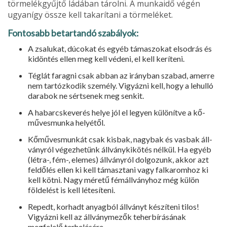
törmelékgyűjtő ládában tárolni. A munkaidő végén
ugyanígy össze kell takarítani a törmeléket.
Fontosabb betartandó szabályok:
A zsalukat, dúcokat és egyéb támaszokat elsodrás és
kidöntés ellen meg kell védeni, el kell keríteni.
Téglát faragni csak abban az irányban szabad, amerre
nem tartózkodik személy. Vigyázni kell, hogy a lehulló
darabok ne sértsenek meg senkit.
A habarcskeverés helye jól el legyen különítve a kő­
művesmunka helyétől.
Kőművesmunkát csak kisbak, nagybak és vasbak áll­
ványról végezhetünk állványkikötés nélkül. Ha egyéb
(létra-, fém-, elemes) állványról dolgozunk, akkor azt
fel­dőlés ellen ki kell támasztani vagy falkaromhoz ki
kell kötni. Nagy méretű fémállványhoz még külön
földelést is kell létesíteni.
Repedt, korhadt anyagból állványt készíteni tilos!
Vigyázni kell az állványmezők teherbírásának
megfelelő terhelésére.