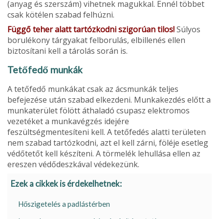
(anyag és szerszám) vihetnek magukkal. Ennél többet
csak kötélen szabad felhúzni.
Függő teher alatt tartózkodni szigorúan tilos!
Súlyos
borulékony tárgyakat felborulás, elbillenés ellen
biztosítani kell a tárolás során is.
Tetőfedő munkák
A tetőfedő munkákat csak az ácsmunkák teljes
befejezése után szabad elkezdeni. Munkakezdés előtt a
munka­terület fölött áthaladó csupasz elektromos
vezetéket a munkavégzés idejére
feszültségmentesíteni kell. A tető­fedés alatti területen
nem szabad tartózkodni, azt el kell zárni, föléje esetleg
védőtetőt kell készíteni. A törmelék lehullása ellen az
ereszen védődeszkával védekezünk.
Ezek a cikkek is érdekelhetnek:
Hőszigetelés a padlástérben