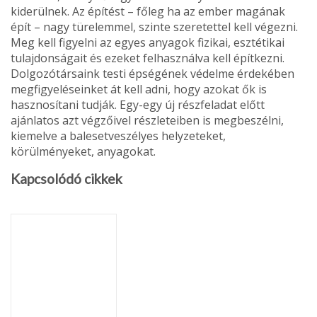
kiderülnek. Az építést – főleg ha az ember magának
épít – nagy türelemmel, szinte szeretettel kell végezni.
Meg kell figyelni az egyes anyagok fizikai, esztétikai
tulajdonságait és ezeket felhasz­nálva kell építkezni.
Dolgozótársaink testi épségének vé­delme érdekében
megfigyeléseinket át kell adni, hogy azokat ők is
hasznosítani tudják. Egy-egy új részfeladat előtt
ajánlatos azt végzőivel részleteiben is megbeszélni,
kiemelve a balesetveszélyes helyzeteket,
körülményeket, anyagokat.
Kapcsolódó cikkek