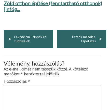
Zöld otthon építése (fenntartható otthonok)
[Infóg...
Favédelem - tippek és
Festés, mázolás,
tudnivalók
tapétázás
Vélemény, hozzászólás?
Az e-mail címet nem tesszük közzé.
A kötelező
mezőket
*
karakterrel jelöltük
Hozzászólás
*