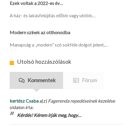
Ezek voltak a 2022-es év…
A ház- és lakásfelújítás előbb vagy utóbb…
Modern színek az otthonodba
Manapság a „modern” szó sokféle dolgot jelent,…
Utolsó hozzászólások
Kommentek
Fórum
kertész Csaba
a(z)
Fagerenda repedéseinek kezelése
oldalon írta:
Kérdés! Kérem írják meg, hogy…