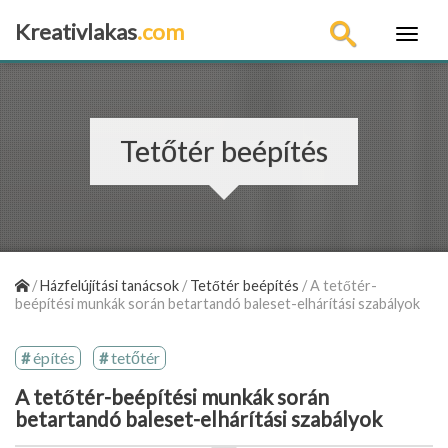
Kreativlakas
.com
×
Tetőtér beépítés
/
Házfelújítási tanácsok
/
Tetőtér beépítés
/
A tetőtér-
beépítési munkák során betartandó baleset-elhárítási szabályok
építés
tetőtér
A tetőtér-beépítési munkák során
betartandó baleset-elhárítási szabályok