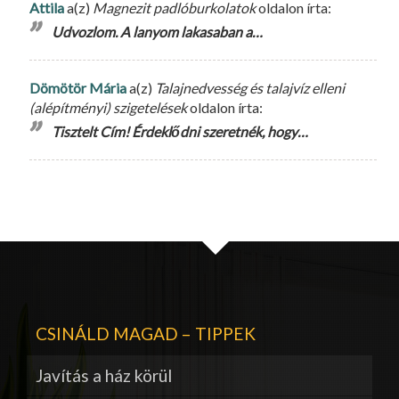
Attila
a(z)
Magnezit padlóburkolatok
oldalon írta:
Udvozlom. A lanyom lakasaban a…
Dömötör Mária
a(z)
Talajnedvesség és talajvíz elleni
(alépítményi) szigetelések
oldalon írta:
Tisztelt Cím! Érdeklődni szeretnék, hogy…
CSINÁLD MAGAD – TIPPEK
Javítás a ház körül