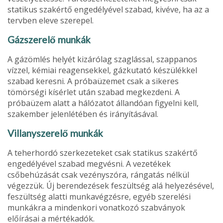
stati­kus szakértő engedélyével szabad, kivéve, ha az a
tervben eleve szerepel.
Gázszerelő munkák
A gázömlés helyét kizárólag szaglással, szappanos
vízzel, kémiai reagensekkel, gázkutató készülékkel
szabad ke­resni. A próbaüzemet csak a sikeres
tömörségi kísérlet után szabad megkezdeni. A
próbaüzem alatt a hálózatot állandóan figyelni kell,
szakember jelenlétében és irányí­tásával.
Villanyszerelő munkák
A teherhordó szerkezeteket csak statikus szakértő
enge­délyével szabad megvésni. A vezetékek
csőbehúzását csak vezényszóra, rángatás nélkül
végezzük. Új berendezések feszültség alá helyezésével,
feszült­ség alatti munkavégzésre, egyéb szerelési
munkákra a mindenkori vonatkozó szabványok
előírásai a mértékadók.