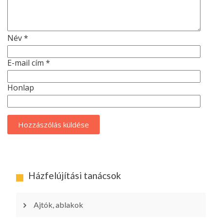
Név
*
E-mail cím
*
Honlap
Házfelújítási tanácsok
Ajtók, ablakok