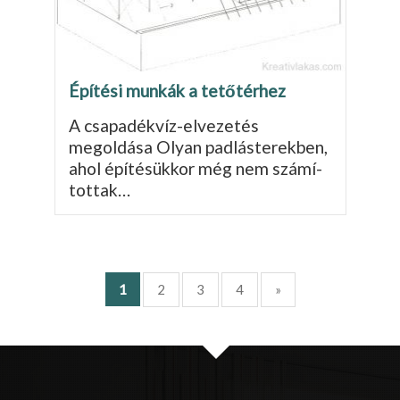
Építési munkák a tetőtérhez
A csapadékvíz-elvezetés
megoldása Olyan padlásterekben,
ahol építésükkor még nem számí­
tottak…
1
2
3
4
»