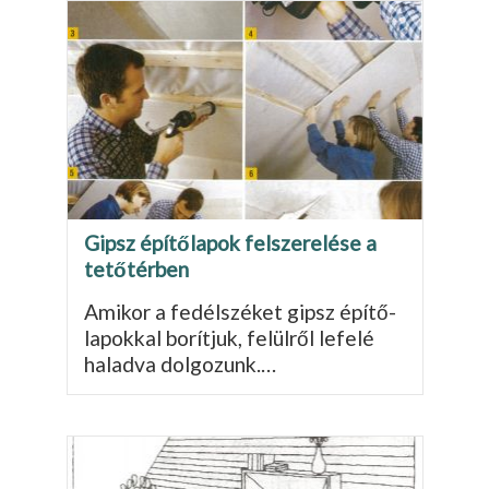
Gipsz építőlapok felszerelése a
tetőtérben
Amikor a fedélszéket gipsz építő­
lapokkal borítjuk, felülről lefelé
haladva dolgozunk.…