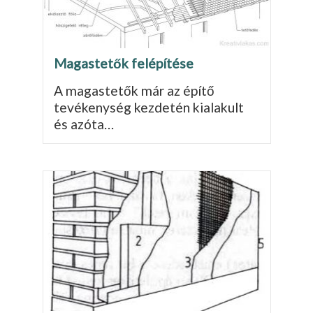
Magastetők felépítése
A magastetők már az építő
tevékenység kezdetén kiala­kult
és azóta…