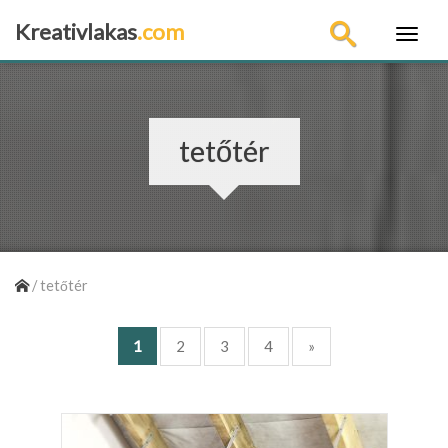
Kreativlakas
.com
×
tetőtér
/
tetőtér
1
2
3
4
»