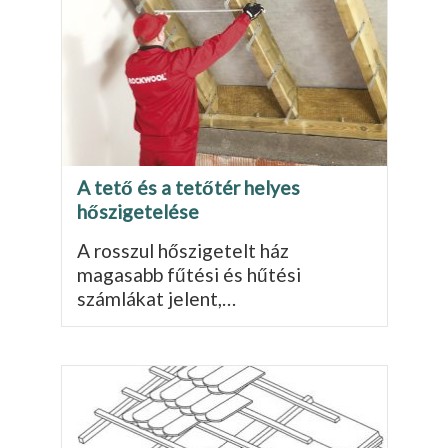
A tető és a tetőtér helyes
hőszigetelése
A rosszul hőszigetelt ház
magasabb fűtési és hűtési
számlákat jelent,…