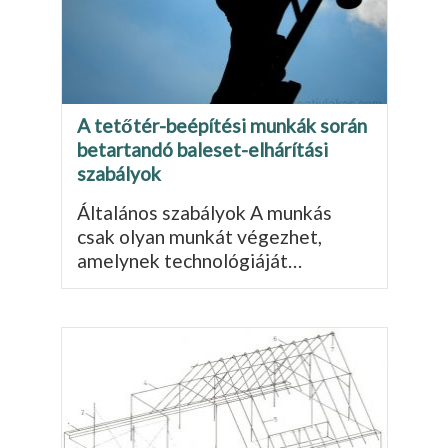
A tetőtér-beépítési munkák során
betartandó baleset-elhárítási
szabályok
Általános szabályok A munkás
csak olyan munkát végezhet,
amelynek tech­nológiáját…