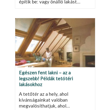
építik be: vagy önálló lakást…
Egészen fent lakni – az a
legszebb! Példák tetőtéri
lakásokhoz
A tetőtér az a hely, ahol
kívánságainkat valóban
megvalósíthatjuk, ahol…