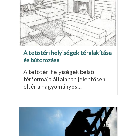
A tetőtéri helyiségek téralakítása
és bútorozása
A tetőtéri helyiségek belső
térformája általában jelentősen
eltér a hagyományos…