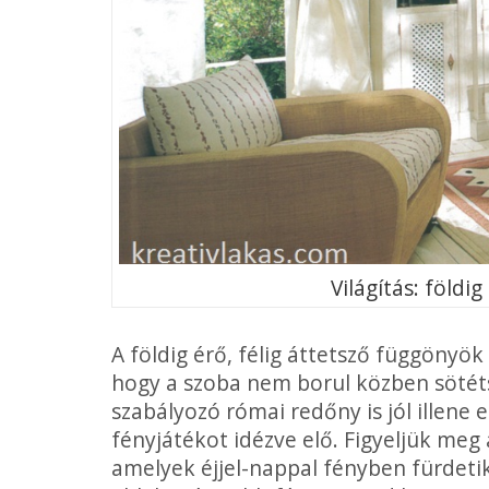
Világítás: földi
A földig érő, félig áttetsző függönyö
hogy a szoba nem borul közben sötéts
szabályozó római re­dőny is jól illen
fényjátékot idézve elő. Figyeljük meg a 
ame­lyek éjjel-nappal fény­ben fürdet