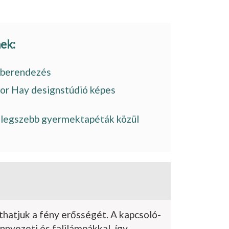
nek:
akberendezés
or Hay designstúdió képes
A legszebb gyermektapéták közül
­hatjuk a fény erősségét. A kapcsoló­
ennyezeti és falilámpákkal, így