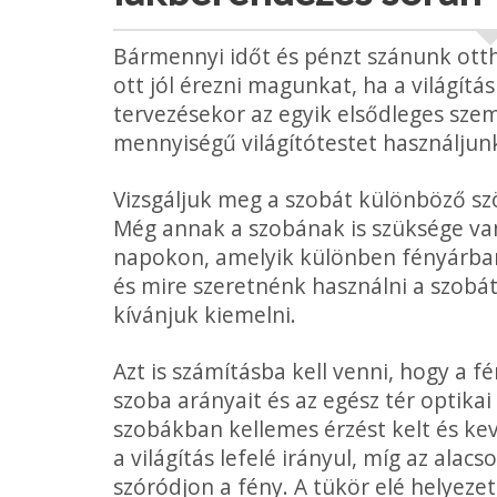
Bármennyi időt és pénzt szánunk ott
ott jól érezni magunkat, ha a világít
tervezésekor az egyik elsődleges szem
mennyiségű világítótestet használjun
Vizsgáljuk meg a szobát különböző sz
Még annak a szobának is szüksége van
napokon, amelyik különben fényárban 
és mire szeretnénk használni a szobát
kívánjuk kiemelni.
Azt is számításba kell ven­ni, hogy a 
szoba arányait és az egész tér optika
szobákban kellemes érzést kelt és kev
a világítás le­felé irányul, míg az ala
szóródjon a fény. A tükör elé helyezett