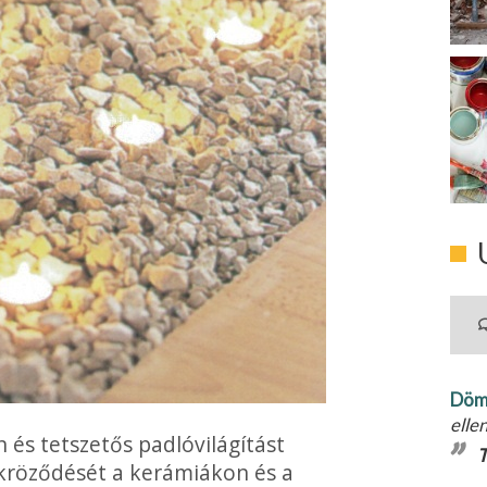
Döm
elle
 és tetszetős pad­lóvilágítást
T
ükröződését a kerámiákon és a