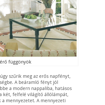
g érő függönyök
k úgy szűrik meg az erős napfényt,
égbe. A beáramló fényt jól
e ebbe a modern nappaliba, hatásos
két, felfelé vilá­gító állólámpát,
ik a mennyezetet. A mennye­zeti