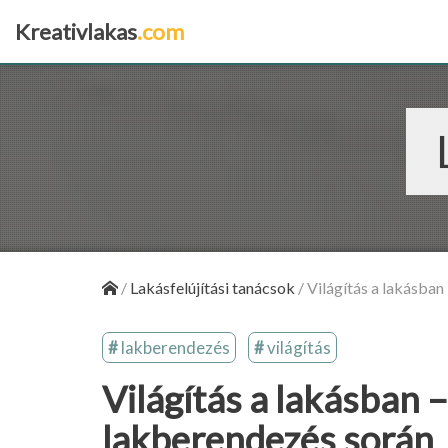
Kreativlakas
.com
×
/
Lakásfelújítási tanácsok
/
Világítás a lakásban
lakberendezés
világítás
Világítás a lakásban 
lakberendezés során