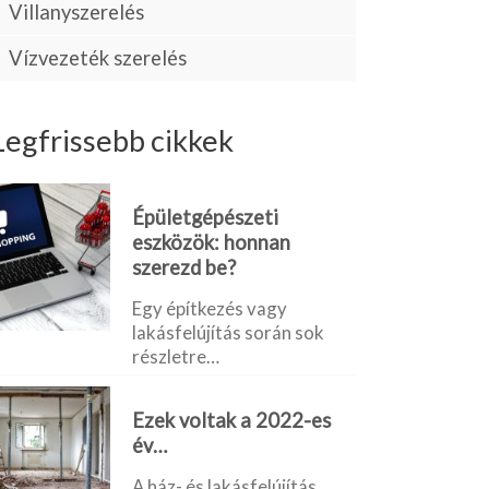
Villanyszerelés
Vízvezeték szerelés
Legfrissebb cikkek
Épületgépészeti
eszközök: honnan
szerezd be?
Egy építkezés vagy
lakásfelújítás során sok
részletre…
Ezek voltak a 2022-es
év…
A ház- és lakásfelújítás