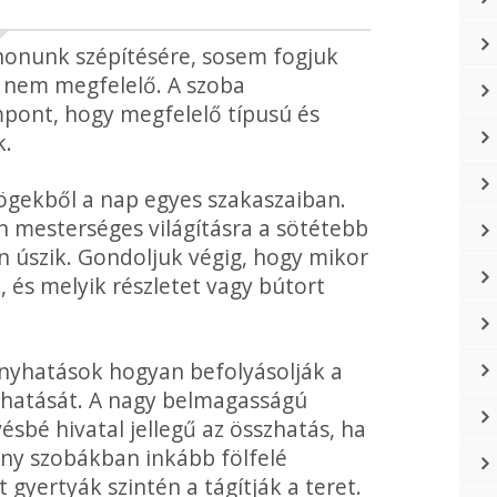
honunk szépítésére, sosem fogjuk
ás nem megfelelő. A szoba
pont, hogy megfe­lelő típusú és
k.
ögekből a nap egyes szakaszaiban.
 mesterséges világításra a söté­tebb
úszik. Gondoljuk vé­gig, hogy mikor
, és melyik részletet vagy bútort
fényhatások hogyan befolyásolják a
i hatását. A nagy belmagasságú
ésbé hivatal jellegű az összhatás, ha
csony szobákban inkább fölfelé
 gyertyák szintén a tágítják a teret.