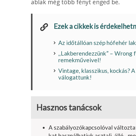
ablak még több fényt enged be.
Ezek a cikkek is érdekelhet
Az időtállóan szép hófehér l
,,Lakberendezzünk” – Wrong f
remekműveivel!
Vintage, klasszikus, kockás? 
válogattunk!
Hasznos tanácsok
A szabályozókapcsolóval változtat
kat használhatjuk asztali, álló-, m