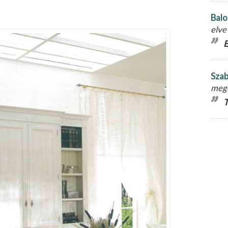
Balo
elve
E
Szab
meg
T