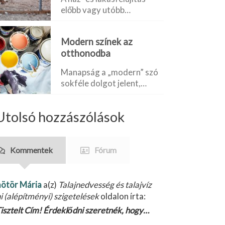
előbb vagy utóbb…
Modern színek az
otthonodba
Manapság a „modern” szó
sokféle dolgot jelent,…
Utolsó hozzászólások
Kommentek
Fórum
ötör Mária
a(z)
Talajnedvesség és talajvíz
ni (alépítményi) szigetelések
oldalon írta:
isztelt Cím! Érdeklődni szeretnék, hogy…