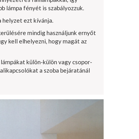
b lámpa fé­nyét is szabályozzuk.
a helyzet ezt kívánja.
­kerülésére mindig használjunk ernyőt
 úgy kell elhelyezni, hogy magát az
a lámpákat külön-külön vagy csopor­
li­kapcsolókat a szoba bejáratánál