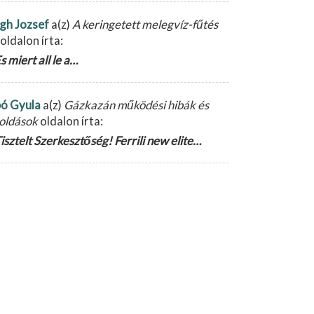
gh Jozsef
a(z)
A keringetett melegvíz-fűtés
oldalon írta:
s miert all le a…
ó Gyula
a(z)
Gázkazán működési hibák és
oldások
oldalon írta:
isztelt Szerkesztőség! Ferrili new elite…