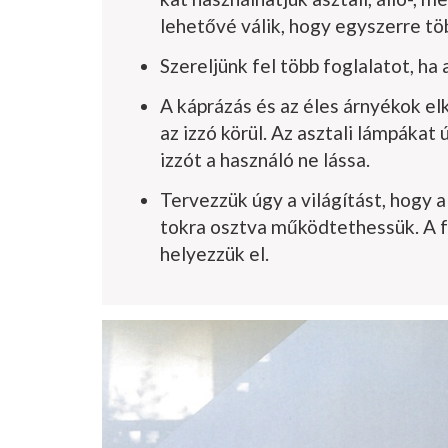
lehetővé válik, hogy egyszerre töb
Szereljünk fel több foglalatot, ha 
A káprázás és az éles árnyékok el
az izzó körül. Az asztali lámpákat
izzót a használó ne lássa.
Tervezzük úgy a világítást, hogy 
tokra osztva működtethessük. A fa
he­lyezzük el.