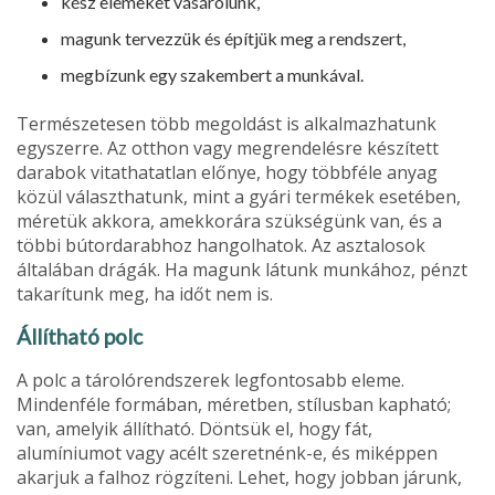
kész elemeket vásárolunk,
magunk tervezzük és építjük meg a rendszert,
megbízunk egy szakembert a munkával.
Természetesen több megoldást is alkal­mazhatunk
egyszerre. Az otthon vagy megrendelésre készített
darabok vitatha­tatlan előnye, hogy többféle anyag
közül választhatunk, mint a gyári termékek ese­tében,
méretük akkora, amekkorára szük­ségünk van, és a
többi bútordarabhoz hangolhatok. Az asztalosok
általában drá­gák. Ha magunk látunk munkához, pénzt
takarítunk meg, ha időt nem is.
Állítható polc
A polc a tárolórendszerek legfontosabb eleme.
Mindenféle formában, méretben, stílusban kapható;
van, amelyik állítható. Döntsük el, hogy fát,
alumíniumot vagy acélt szeretnénk-e, és miképpen
akarjuk a falhoz rögzíteni. Lehet, hogy jobban já­runk,