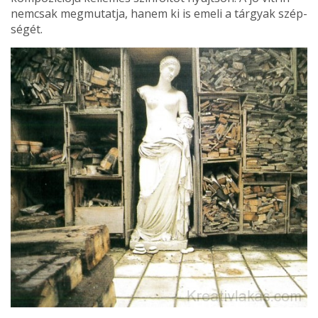
nemcsak meg­mutatja, hanem ki is emeli a tárgyak szép­
ségét.