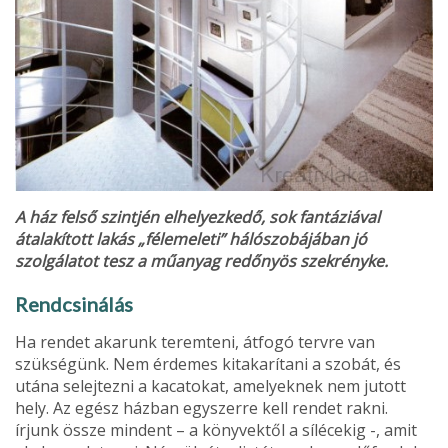
A ház felső szintjén elhelyezkedő, sok fantáziával
átalakított lakás „félemeleti” hálószobájában jó
szolgálatot tesz a műanyag redőnyös szekrényke.
Rendcsinálás
Ha rendet akarunk teremteni, átfogó tervre van
szükségünk. Nem érdemes kitakarítani a szobát, és
utána selejtezni a kacatokat, amelyeknek nem jutott
hely. Az egész ház­ban egyszerre kell rendet rakni.
írjunk össze mindent – a könyvektől a sílécekig -, amit