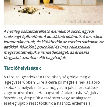
A házilag összeszerelhető elemekből olcsó, egyedi
szekrényt építhetünk. A kockákból különböző formákat
komponálhatunk, és kitölthetjük az esetlen sarkokat. Az
ajtókkal, fiókokkal, polcokkal és üres rekeszekkel
megszüntethetjük a rendetlenséget, az érdekes
tárgyakat azonban elöl hagyhatjuk.
Tárolóhelyiségek
A tárolási gondokat a tárolóhelyiség oldja meg a
legegyszerűbben. Erre a célra jól megfelelnek az apró
szobák, amelyek más­ra amúgy sem jók, mert sötétek
vagy aránytalanok. Ha nagyobb átalakításba vágjuk a
fejszénket, átépítjük a tetőteret vagy az alagsort,
esetleg újabb részt tol­dunk a házhoz, érdemes a