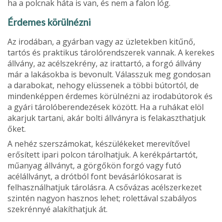
ha a polcnak háta is van, és nem a falon lóg.
Érdemes körülnézni
Az irodában, a gyárban vagy az üzletekben kitűnő,
tartós és praktikus tárolórendsze­rek vannak. A kerekes
állvány, az acélszek­rény, az irattartó, a forgó állvány
már a lakásokba is bevonult. Válasszuk meg gondosan
a darabokat, nehogy elüssenek a többi bútortól, de
mindenképpen érde­mes körülnézni az irodabútorok és
a gyári tárolóberendezések között. Ha a ruhákat elöl
akarjuk tartani, akár bolti állványra is felakaszthatjuk
őket.
A nehéz szerszámo­kat, készülékeket merevítővel
erősített ipa­ri polcon tárolhatjuk. A kerékpártartót,
műanyag állványt, a görgőkön forgó vagy futó
acélállványt, a drótból font bevásárló­kosarat is
felhasználhatjuk tárolásra. A csővázas acélszerkezet
szintén nagyon hasznos lehet; rolettával szabályos
szek­rénnyé alakíthatjuk át.