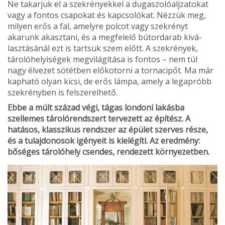
Ne takarjuk el a szekrényekkel a duga­szolóaljzatokat
vagy a fontos csapokat és kapcsolókat. Nézzük meg,
milyen erős a fal, amelyre polcot vagy szekrényt
akarunk akasztani, és a megfelelő bútordarab kivá­
lasztásánál ezt is tartsuk szem előtt. A szekrények,
tárolóhelyiségek megvilá­gítása is fontos – nem túl
nagy élvezet sötétben előkotorni a tornacipőt. Ma már
kapható olyan kicsi, de erős lámpa, amely a legapróbb
szekrényben is felszerelhető.
Ebbe a múlt század végi, tágas londoni lakásba
szellemes tárolórendszert tervezett az építész. A
hatásos, klasszikus rendszer az épület szerves része,
és a tulajdonosok igényeit is kielégíti. Az eredmény:
bőséges tárolóhely csendes, rendezett környezetben.