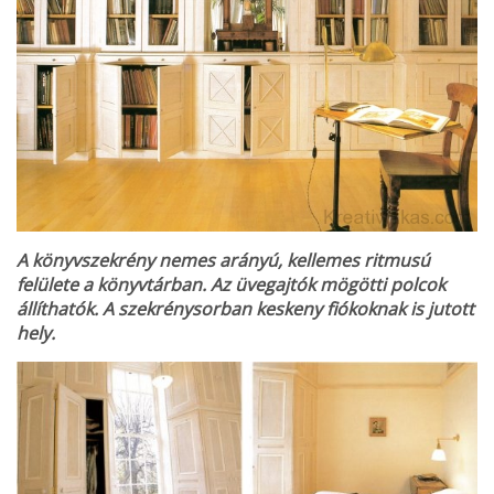
A könyvszekrény nemes arányú, kellemes ritmusú
felülete a könyvtár­ban. Az üvegajtók mögötti polcok
állít­hatók. A szekrénysor­ban keskeny fiókok­nak is jutott
hely.