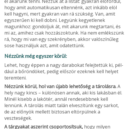
el akarunk tenni. Nézzük át a listát: gyakran előfordul,
hogy amit automatiku­san eltennénk, azt inkább elöl
kell hagyni, mert gyakran van rá szükség. Van, amit
egyszerűen ki kell dobni. Legyünk kegyet­lenek
magunkhoz: gondoljuk át, mit aka­runk megtartani, és
mi az, amihez csak hozzászoktunk. Ha nem emlékszünk
rá, hogy mi van egy szekrényben, akkor való­színűleg
sose használjuk azt, amit odatet­tünk.
Nézzünk még egyszer körül:
Lehet, hogy éppen a nagy darabokat felejtettük ki, pél­
dául a bőröndöket, pedig először ezeknek kell helyet
teremteni.
Nézzünk körül, hol van újabb lehetőség a tárolásra.
A
hely nagy kincs – különösen annak, aki kis lakásban él.
Minél kisebb a lakótér, annál rendesebbnek kell
lennünk. A tárolás miatt talán elveszítünk egy sar­kot,
de az előnyök mellett biztosan eltör­pülnek a
veszteségek.
A tárgyakat aszerint csoportosítsuk,
hogy milyen