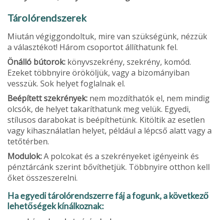
Tárolórendszerek
Miután végiggondoltuk, mire van szüksé­günk, nézzük
a választékot! Három cso­portot állíthatunk fel.
Önálló bútorok:
könyvszekrény, szekrény, komód.
Ezeket többnyire örököljük, vagy a bizományiban
vesszük. Sok helyet foglal­nak el.
Beépített szekrények:
nem mozdíthatók el, nem mindig
olcsók, de helyet takarítha­tunk meg velük. Egyedi,
stílusos darabokat is beépíthetünk. Kitöltik az esetlen
vagy kihasználatlan helyet, például a lépcső alatt vagy a
tetőtérben.
Modulok:
A polcokat és a szekrényeket igényeink és
pénztárcánk szerint bővíthet­jük. Többnyire otthon kell
őket összesze­relni.
Ha egyedi tárolórendszerre fáj a fogunk, a következő
lehetőségek kínálkoznak: