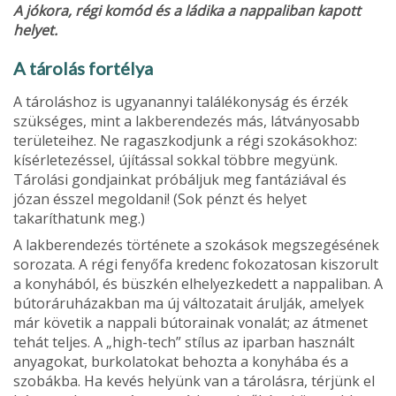
A jókora, régi komód és a ládika a nappaliban kapott
helyet.
A tárolás fortélya
A tároláshoz is ugyanannyi találékonyság és érzék
szükséges, mint a lakberendezés más, látványosabb
területeihez. Ne ra­gaszkodjunk a régi szokásokhoz:
kísérlete­zéssel, újítással sokkal többre megyünk.
Tárolási gondjainkat próbáljuk meg fantá­ziával és
józan ésszel megoldani! (Sok pénzt és helyet
takaríthatunk meg.)
A lakberendezés története a szokások megszegésének
sorozata. A régi fenyőfa kredenc fokozatosan kiszorult
a konyhá­ból, és büszkén elhelyezkedett a nappali­ban. A
bútoráruházakban ma új változatait árulják, amelyek
már követik a nappali bú­torainak vonalát; az átmenet
tehát teljes. A „high-tech” stílus az iparban használt
anyagokat, burkolatokat behozta a kony­hába és a
szobákba. Ha kevés helyünk van a tárolásra, térjünk el