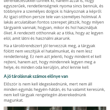
berendezésükkel tűnnek ki, ha­nem azzal is, hogy
egyszerűek, rendetlen­ségnek nyoma sincs bennük, és
többnyire a személyes dolgok is hiányoznak a képről.
Az igazi otthon persze tele van személyes holmival. A
lakás arculatában fontos sze­repet játszik, hogy milyen
tárgyaink van­nak; hogyan, mikor és hol használjuk
őket. A rendezett otthonnak az a titka, hogy az legyen
elöl, amit látni és használni aka­runk.
Ha a tárolórendszert jól tervezzük meg, a tárgyak
fölött nem veszítjük el hatal­munkat, és nem lesz
rendetlenség. Ez nem azt jelenti, hogy mindent el kell
rej­teni, hanem azt, hogy mindennek legyen meg a
helye, és minden oda kerüljön, ahol lennie kell.
A jó tárolásnak számos előnye van
Elő­ször is nem kell idegeskednünk, mert nem áll
minden egymás hegyén-hátán, és ha valamit keresünk,
nem kell tárgyak renge­tegén átverekednünk
magunkat.