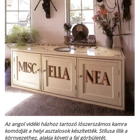
Az angol vidéki házhoz tartozó lószerszámos kamra
komódját a helyi asztalosok készítették. Stílusa illik a
környezethez, alakja követi a fal görbületét.