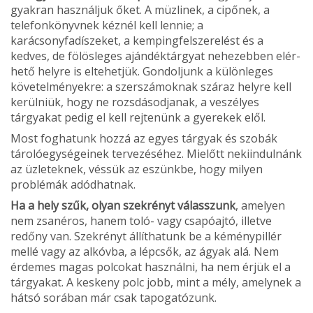
gyakran használjuk őket. A müzlinek, a cipőnek, a
telefonkönyvnek kéznél kell lennie; a
karácsonyfadíszeket, a kempingfelszerelést és a
kedves, de fölösleges ajándéktárgyat nehezebben elér­
hető helyre is eltehetjük. Gondoljunk a különleges
követelményekre: a szerszá­moknak száraz helyre kell
kerülniük, hogy ne rozsdásodjanak, a veszélyes
tárgyakat pedig el kell rejtenünk a gyerekek elől.
Most foghatunk hozzá az egyes tárgyak és szobák
tárolóegységeinek tervezéséhez. Mielőtt nekiindulnánk
az üzleteknek, vés­sük az eszünkbe, hogy milyen
problémák adódhatnak.
Ha a hely szűk, olyan szekrényt válasszunk
, amelyen
nem zsanéros, hanem to­ló- vagy csapóajtó, illetve
redőny van. Szekrényt állíthatunk be a kéménypillér
mellé vagy az alkóvba, a lépcsők, az ágyak alá. Nem
érdemes magas polcokat hasz­nálni, ha nem érjük el a
tárgyakat. A kes­keny polc jobb, mint a mély, amelynek a
hátsó sorában már csak tapogatózunk.