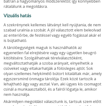
bátran a hagyomá­nyos módszerektől; így könnyebben
ráta­lálunk a megoldásra.
Vizuális hatás
A szekrénynek kellemes látványt kell nyúj­tania, de nem
szabad uralnia a szobát. A jól választott elem beleolvad
az enteriőrbe, de festéssel vagy egyéb fogással akár el
is bújtatható.
A tárolóegységek maguk is használha­tók az
egyenetlen fal elrejtésére vagy egy ügyetlen beugró
kitöltésére. Szolgálhat­nak térelválasztóként,
megváltoztathatják a szoba arányait, elnyelhetik a
csöveket vagy eltakarhatják a fölösleges ajtót. Sok
olyan szellemes helykímélő bútort kitalál­tak már, amely
egyszersmind önmaga tá­rolója. Ezek közé tartozik a
lehajtható ágy vagy asztal. Van, aki ügyes kis csomagot
csinál a munkaasztalból, és a falról lógatja le, amikor
nem használja.
Akármilyen megoldást választunk is, tartsuk szem előtt