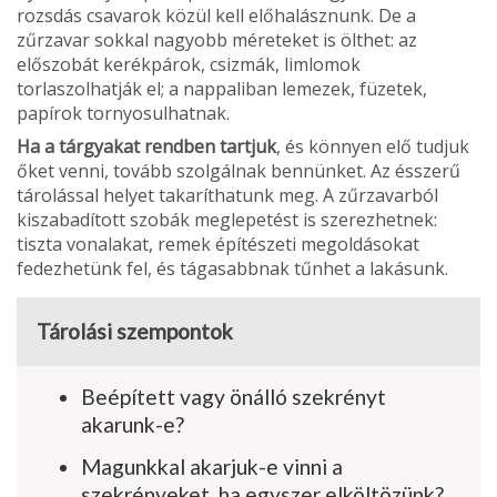
rozsdás csavarok közül kell elő­halásznunk. De a
zűrzavar sokkal nagyobb méreteket is ölthet: az
előszobát kerékpá­rok, csizmák, limlomok
torlaszolhatják el; a nappaliban lemezek, füzetek,
papírok tornyosulhatnak.
Ha a tárgyakat rendben tartjuk
, és könnyen elő tudjuk
őket venni, tovább szol­gálnak bennünket. Az ésszerű
tárolással helyet takaríthatunk meg. A zűrzavarból
kiszabadított szobák meglepetést is szerezhetnek:
tiszta vonalakat, remek építé­szeti megoldásokat
fedezhetünk fel, és tá­gasabbnak tűnhet a lakásunk.
Tárolási szempontok
Beépített vagy önálló szekrényt
akarunk-e?
Magunkkal akarjuk-e vinni a
szekrényeket, ha egyszer elköltözünk?