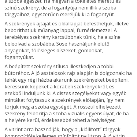
a szoba egészét. Ha megvan a tökéletes méretű és
színű szek­rény, de a fogantyúja nem illik a szoba
tárgyaihoz, egyszerűen cseréljük ki a fogantyút.
A szekrények ajtaját és oldallapját be­festhetjük, illetve
beboríthatjuk műanyag lappal, furnérlemezzel. A
terebélyes szek­rény karcsúbbnak tűnik, ha a színe
beleol­vad a szobáéba. Sose használjunk elütő
anyagokat, fölösleges díszeket, gombokat,
fogantyúkat.
A beépített szekrény stílusa illeszkedjen a többi
bútoréhoz. A jó asztalosok rajz alapján is dolgoznak; ha
tehát egy régi házba akarunk szekrényeket beépíteni,
ke­ressünk képeket a korabeli szekrényekről, és
ezekből induljunk ki. A díszes szegélye­ket vagy egyéb
mintákat folytassuk a szek­rények előlapján, így nem
törjük meg a szoba egységét. A rosszul elhelyezett
szekrény felborítja a szoba vizuális egyensúlyát, de ha
a helyére kerül, érdekesebbé teheti a helyiséget.
A vitrint arra használják, hogy a „kiállí­tott” tárgyak
kompozíciója kellemes szín­foltot nyújtson. A jó vitrin