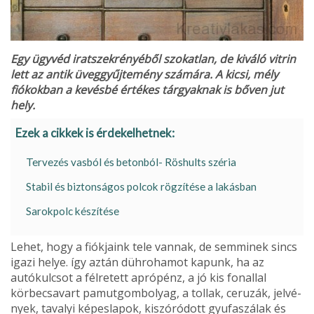
Egy ügyvéd iratszekrényéből szokatlan, de kiváló vitrin
lett az antik üveggyűjtemény számára. A kicsi, mély
fiókokban a kevésbé értékes tárgyaknak is bőven jut
hely.
Ezek a cikkek is érdekelhetnek:
Tervezés vasból és betonból- Röshults széria
Stabil és biztonságos polcok rögzítése a lakásban
Sarokpolc készítése
Lehet, hogy a fiókjaink tele vannak, de semminek sincs
igazi helye. így aztán düh­rohamot kapunk, ha az
autókulcsot a félre­tett aprópénz, a jó kis fonallal
körbecsavart pamutgombolyag, a tollak, ceruzák, jelvé­
nyek, tavalyi képeslapok, kiszóródott gyufa­szálak és