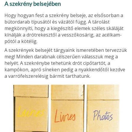
A szekrény belsejében
Hogy hogyan fest a szekrény belseje, az elsősorban a
bútordarab típusától és vázá­tól függ. A tárolást
megkönnyíti, hogy a kiegészítő elemek széles skáláját
kínálják a drótrekesztől a vesszőkosárig, az acélkam­
pótól a kötélig.
A szekrények belsejét tárgyaink ismere­tében tervezzük
meg! Minden darabnak célszerűen válasszuk meg a
helyét. A szekrénybe tehetünk drót cipőtartót, a
kampókon, apró síneken pedig a nyakkendőtől kezdve
a varrófelszerelésig bármit tarthatunk.