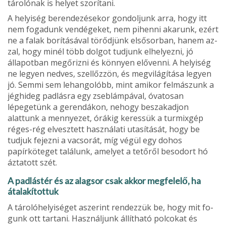
tárolónak is he­lyet szorítani.
A helyiség berendezésekor gondoljunk arra, hogy itt
nem fogadunk vendégeket, nem pihenni akarunk, ezért
ne a falak borí­tásával törődjünk elsősorban, hanem az­
zal, hogy minél több dolgot tudjunk elhe­lyezni, jó
állapotban megőrizni és könnyen elővenni. A helyiség
ne legyen nedves, szellőzzön, és megvilágítása legyen
jó. Semmi sem lehangolóbb, mint amikor fel­mászunk a
jéghideg padlásra egy zseblám­pával, óvatosan
lépegetünk a gerendákon, nehogy beszakadjon
alattunk a mennye­zet, órákig keressük a turmixgép
réges-rég elvesztett használati utasítását, hogy be
tudjuk fejezni a vacsorát, míg végül egy dohos
papírköteget találunk, amelyet a te­tőről besodort hó
áztatott szét.
A padlástér és az alagsor csak akkor megfelelő, ha
átalakítottuk
A tárolóhelyi­séget aszerint rendezzük be, hogy mit fo­
gunk ott tartani. Használjunk állítható pol­cokat és