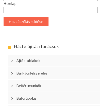
Honlap
Házfelújítási tanácsok
Ajtók, ablakok
Barkácsfelszerelés
Beltéri munkák
Bútorápolás