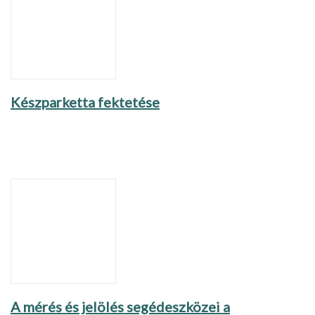
Készparketta fektetése
A mérés és jelölés segédeszközei a