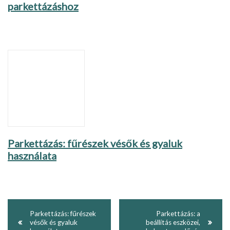
parkettázáshoz
Parkettázás: fűrészek vésők és gyaluk
használata
Parkettázás: fűrészek
Parkettázás: a
vésők és gyaluk
beállítás eszközei,