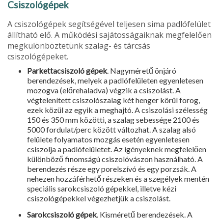
Csiszológépek
A csiszológépek segítségével teljesen sima padlófelület
állítható elő. A működési sajátos­ságaiknak megfelelően
megkülönböztetünk szalag- és tárcsás
csiszológépeket.
Parkettacsiszoló gépek
. Nagymé­retű önjáró
berendezések, melyek a padlófe­lületen egyenletesen
mozogva (előrehaladva) végzik a csiszolást. A
végtelenített csiszoló­szalag két henger körül forog,
ezek közül az egyik a meghajtó. A csiszolási szélesség
150 és 350 mm közötti, a szalag sebessége 2100 és
5000 fordulat/perc között változhat. A szalag alsó
felülete folyamatos mozgás esetén egyen­letesen
csiszolja a padlófelületet. Az igények­nek megfelelően
különböző finomságú csi­szolóvászon használható. A
berendezés része egy porelszívó és egy porzsák. A
nehezen hozzáférhető részeken és a szegé­lyek mentén
speciális sarokcsiszoló gépek­kel, illetve kézi
csiszológépekkel végezhetjük a csiszolást.
Sarokcsiszoló gépek
. Kisméretű berendezések. A