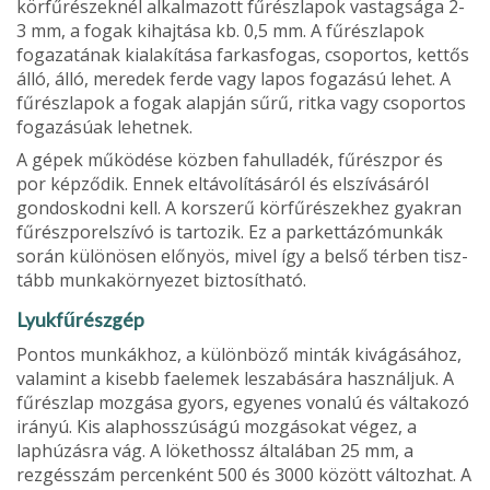
körfűrészeknél alkalma­zott fűrészlapok vastagsága 2-
3 mm, a fogak kihajtása kb. 0,5 mm. A fűrészlapok
fogazatá­nak kialakítása farkasfogas, csoportos, kettős
álló, álló, meredek ferde vagy lapos fogazású lehet. A
fűrészlapok a fogak alapján sűrű, ritka vagy csoportos
fogazásúak lehetnek.
A gépek működése közben fahulladék, fűrész­por és
por képződik. Ennek eltávolításáról és elszívásáról
gondoskodni kell. A korszerű körfűrészekhez gyakran
fűrészporelszívó is tartozik. Ez a parkettázómunkák
során külö­nösen előnyös, mivel így a belső térben tisz­
tább munkakörnyezet biztosítható.
Lyukfűrészgép
Pontos munkák­hoz, a különböző minták kivágásához,
vala­mint a kisebb faelemek leszabására hasz­náljuk. A
fűrészlap mozgása gyors, egyenes vonalú és váltakozó
irányú. Kis alaphosszú­ságú mozgásokat végez, a
laphúzásra vág. A lökethossz általában 25 mm, a
rezgésszám percenként 500 és 3000 között változhat. A