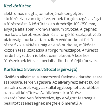
Kézi körfűrész
Elektromos meg­hajtómotorjának tengelyére
körfűrészlap van rögzítve, ennek forgómozgása végzi
a fűrésze­lést. A körfűrészlap átmérője 100-250 mm,
anyaga általában króm-vanádium ötvözet. A géphez
markolat, keret, vezetősín és a forgó fűrészlapot védő
biztonsági burkolat tartozik. A védőburkolat felső
része fix kialakítású, míg az alsó burkolat, működés
közben teszi szabaddá a forgó fűrészlapot. A fűrészt
ferde helyzetben is lehet üzemeltetni. A kézi kör­
fűrészeknek létezik speciális, dönthető fejű típusa is.
Körfűrész állványos változata (gérvágó)
Kiválóan alkalmas a lemez­szerű faelemek darabolására,
szabására, ferde vágására. Az állványrész lehet külön
asztalra szerelt vagy asztallal egybeépített, ez utóbbi
az asztali körfűrész. Az állvá­nyos körfűrész
vezetősínnel van felszerelve, így a vágott faanyag a
beállított szélességnek megfelelő méretű. A