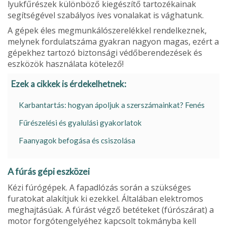
lyukfűrészek különböző kiegészítő tartozé­kainak
segítségével szabályos íves vonalakat is vághatunk.
A gépek éles megmunkálószerelékkel ren­delkeznek,
melynek fordulatszáma gyakran nagyon magas, ezért a
gépekhez tartozó biz­tonsági védőberendezések és
eszközök hasz­nálata kötelező!
Ezek a cikkek is érdekelhetnek:
Karbantartás: hogyan ápoljuk a szerszámainkat? Fenés
Fűrészelési és gyalulási gyakorlatok
Faanyagok befogása és csiszolása
A fúrás gépi eszközei
Kézi fúrógépek. A fapadlózás során a szük­séges
furatokat alakítjuk ki ezekkel. Általá­ban elektromos
meghajtásúak. A fúrást végző betéteket (fúrószárat) a
motor forgótengelyé­hez kapcsolt tokmányba kell