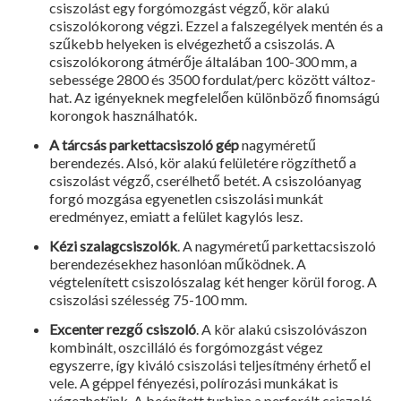
csiszolást egy forgómozgást végző, kör alakú
csiszolókorong végzi. Ezzel a falszegélyek mentén és a
szűkebb helyeken is elvégezhető a csiszolás. A
csiszolókorong átmérője általában 100-300 mm, a
sebessége 2800 és 3500 fordulat/perc között változ­
hat. Az igényeknek megfelelően különböző finomságú
korongok használhatók.
A
tárcsás parkettacsiszoló gép
nagyméretű
berendezés. Alsó, kör alakú felületére rög­zíthető a
csiszolást végző, cserélhető betét. A csiszolóanyag
forgó mozgása egyenetlen csiszolási munkát
eredményez, emiatt a felü­let kagylós lesz.
Kézi szalagcsiszolók
. A nagy­méretű parkettacsiszoló
berendezésekhez hasonlóan működnek. A
végtelenített csiszo­lószalag két henger körül forog. A
csiszolási szélesség 75-100 mm.
Excenter rezgő csiszoló
. A kör alakú csiszolóvászon
kombinált, oszcilláló és forgómozgást végez
egyszerre, így kiváló csi­szolási teljesítmény érhető el
vele. A géppel fényezési, polírozási munkákat is
végezhe­tünk. A beépített turbina a perforált csiszoló­