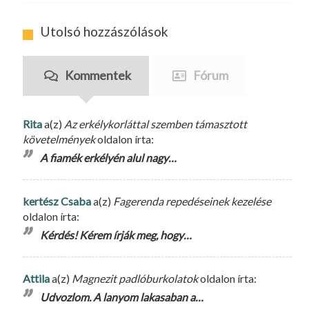
Utolsó hozzászólások
Kommentek
Fórum
Rita
a(z)
Az erkélykorláttal szemben támasztott
követelmények
oldalon írta:
A fiamék erkélyén alul nagy…
kertész Csaba
a(z)
Fagerenda repedéseinek kezelése
oldalon írta:
Kérdés! Kérem írják meg, hogy…
Attila
a(z)
Magnezit padlóburkolatok
oldalon írta:
Udvozlom. A lanyom lakasaban a…