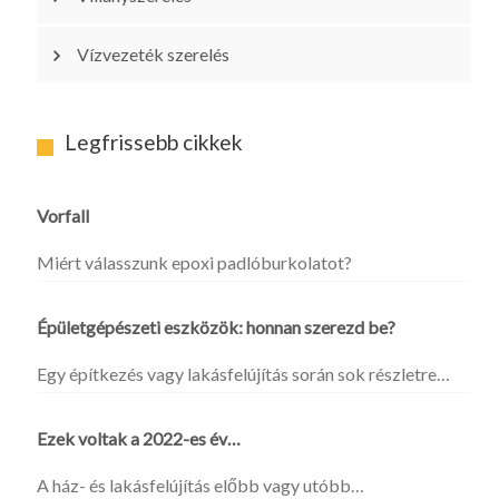
Vízvezeték szerelés
Legfrissebb cikkek
Vorfall
Miért válasszunk epoxi padlóburkolatot?
Épületgépészeti eszközök: honnan szerezd be?
Egy építkezés vagy lakásfelújítás során sok részletre…
Ezek voltak a 2022-es év…
A ház- és lakásfelújítás előbb vagy utóbb…