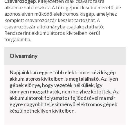
Csavarozógép.
Kifejezetten csak csavarozásra
alkalmazható eszköz. A fúrógépnél kisebb méretű, de
azonos elven működő elektromos kisgép, amelyhez
komplett csavarozószár készlet tartozhat. A
csavarozószár a tokmányba csatlakoztat­ható.
Rendszerint akkumulátoros kivitelben kerül
forgalomba.
Olvasmány
Napjainkban egyre több elektromos kézi kis­gép
akkumlátoros kivitelben is megtalálható. Az ilyen
gépek előnye, hogy vezeték nélkü­liek, így
könnyen mozgathatók, nem helyhez kötöttek. Az
akkumulátorok folyamatos fejlő­désével ma már
egyre nagyobb teljesítményű elektromos gépek
készülhetnek ilyen kivitel­ben.