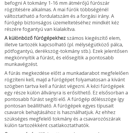
befogni A tokmány 1-16 mm átmérőjű fúrószár
rögzítésére alkalmas. A mai fúrók többségé­nél
változtatható a fordulatszám és a forgási irány. A
fúrógép biztonságos üzemeltetéséhez mindkét kéz
részére fogantyú van kialakítva.
A különböző fúrógépekhez
számos kiegészítő elem,
illetve tartozék kapcsolható (pl. mély­ségütköző pálca,
pótfogantyú, derékszög-tokmány stb.). Ezek jelentősen
megkönnyítik a fúrást, és elősegítik a pontosabb
munkavég­zést.
A fúrás megkezdése előtt a munkadarabot megfelelően
rögzíteni kell, majd a fúrógépet folyamatosan a kívánt
szögben tartva kell a fúrást végezni. A kézi fúrógépek
egy része külön állványra is erősíthető. Ez elsősorban a
pontosabb fúrást segíti elő. A fúrógép dőlés­szöge így
pontosan beállítható. A fúrógépek egyes típusait
csavarok behaj­tásához is használhatjuk. Az ehhez
szüksé­ges megfelelő tokmány és a csavarozószárak
külön tartozékként csatlakoztathatók.