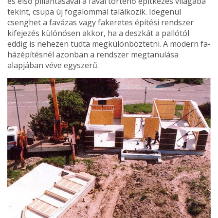
és első pillantásával a fával történő építke­zés világába
tekint, csupa új fogalommal találkozik. Idegenül
csenghet a favázas vagy fakeretes építé­si rendszer
kifejezés különösen akkor, ha a deszkát a pallótól
eddig is nehezen tudta megkülönböz­tetni. A modern fa­
házépítésnél azon­ban a rendszer meg­tanulása
alapjában véve egyszerű.