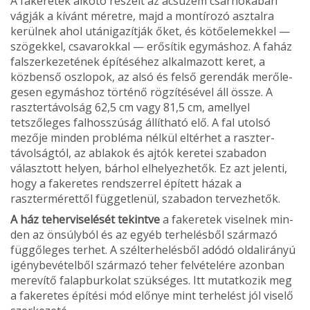
A fakeretek alkotó részeit az ácsüzem csarnokában
vágják a kívánt méretre, majd a montírozó asztalra
kerülnek ahol utánigazítják őket, és kötőelemekkel —
szögekkel, csavarokkal — erősítik egy­máshoz. A faház
falszerkeze­tének építéséhez alkalmazott keret, a
közbenső oszlopok, az alsó és felső gerendák merőle­
gesen egymáshoz történő rögzítésével áll össze. A
rasz­tertávolság 62,5 cm vagy 81,5 cm, amellyel
tetszőleges falhosszúság állítható elő. A fal utolsó
mezője minden prob­léma nélkül eltérhet a raszter­
távolságtól, az ablakok és aj­tók keretei szabadon
válasz­tott helyen, bárhol elhelyezhe­tők. Ez azt jelenti,
hogy a fa­keretes rendszerrel épített há­zak a
rasztermérettől függet­lenül, szabadon tervezhetők.
A ház teherviselését tekint­ve
a fakeretek viselnek min­
den az önsúlyból és az egyéb terhelésből származó
függőleges terhet. A szélterhelésből adódó ol­dalirányú
igénybevételből szár­mazó teher felvételére azon­ban
merevítő falapburkolat szükséges. Itt mutatkozik meg
a fakeretes építési mód előnye mint terhelést jól viselő