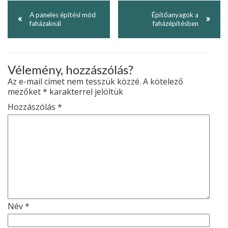
A paneles építési mód
Építőanyagok a
faházaknál
faházépítésben
Vélemény, hozzászólás?
Az e-mail címet nem tesszük közzé.
A kötelező
mezőket
*
karakterrel jelöltük
Hozzászólás
*
Név
*