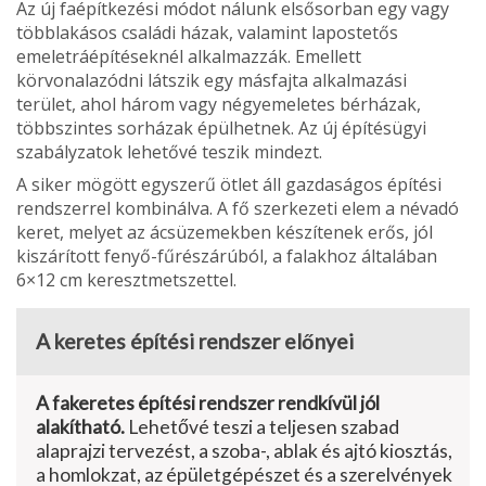
Az új faépítkezési módot nálunk elsősorban egy vagy
többlakásos családi házak, va­lamint lapostetős
emeletráépítéseknél alkalmazzák. Emellett
körvonalazódni látszik egy másfajta alkalmazási
terület, ahol három vagy négyemele­tes bérházak,
többszintes sor­házak épülhetnek. Az új épí­tésügyi
szabályzatok lehetővé teszik mindezt.
A siker mögött egyszerű ötlet áll gazdaságos építési
rendszerrel kombinálva. A fő szerkezeti elem a névadó
ke­ret, melyet az ácsüzemekben készítenek erős, jól
kiszárított fenyő-fűrészárúból, a falakhoz általában
6×12 cm keresztmetszettel.
A keretes építési rendszer előnyei
A fakeretes építési rendszer rendkívül jól
alakítható.
Lehetővé teszi a telje­sen szabad
alaprajzi tervezést, a szo­ba-, ablak és ajtó kiosztás,
a hom­lokzat, az épületgépészet és a szerel­vények