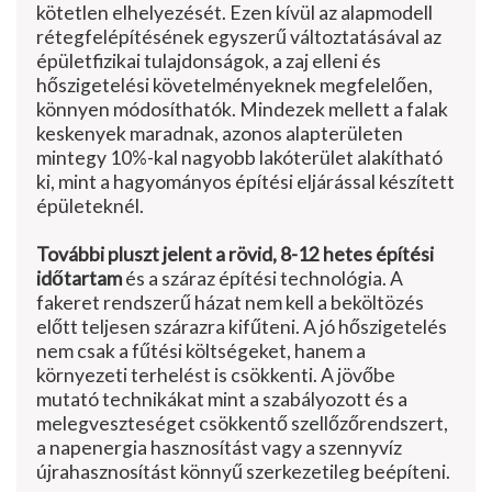
kötetlen elhelyezését. Ezen kívül az alapmodell
rétegfelépítésének egyszerű változtatásával az
épületfi­zikai tulajdonságok, a zaj elleni és
hőszigetelési követelményeknek meg­felelően,
könnyen módosíthatók. Mindezek mellett a falak
keskenyek maradnak, azonos alapterületen
mintegy 10%-kal nagyobb lakóterü­let alakítható
ki, mint a hagyomá­nyos építési eljárással készített
épüle­teknél.
További pluszt jelent a rövid, 8-12 hetes építési
időtartam
és a száraz építési technológia. A
fakeret rend­szerű házat nem kell a beköltözés
előtt teljesen szárazra kifűteni. A jó hőszigetelés
nem csak a fűtési költ­ségeket, hanem a
környezeti terhelést is csökkenti. A jövőbe
mutató tech­nikákat mint a szabályozott és a
melegveszteséget csökkentő szellőző­rendszert,
a napenergia hasznosítást vagy a szennyvíz
újrahasznosítást könnyű szerkezetileg beépíteni.