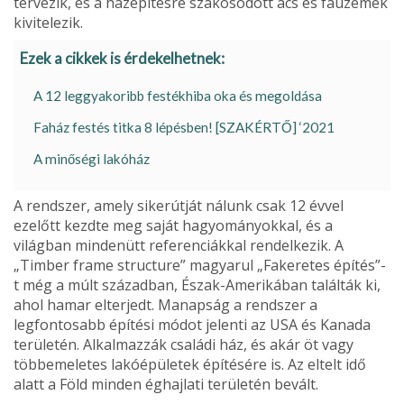
tervezik, és a házépítésre szakosodott ács és faüzemek
kivitelezik.
Ezek a cikkek is érdekelhetnek:
A 12 leggyakoribb festékhiba oka és megoldása
Faház festés titka 8 lépésben! [SZAKÉRTŐ] ‘2021
A minőségi lakóház
A rendszer, amely sikerútját nálunk csak 12 évvel
ezelőtt kezdte meg saját hagyo­mányokkal, és a
világban mindenütt referenciákkal ren­delkezik. A
„Timber frame structure” magyarul „Fakere­tes építés”-
t még a múlt szá­zadban, Észak-Amerikában találták ki,
ahol hamar elter­jedt. Manapság a rendszer a
legfontosabb építési módot jelenti az USA és Kanada
te­rületén. Alkalmazzák családi ház, és akár öt vagy
többeme­letes lakóépületek építésére is. Az eltelt idő
alatt a Föld min­den éghajlati területén bevált.