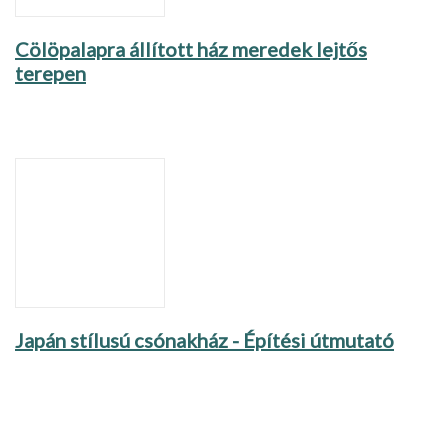
Cölöpalapra állított ház meredek lejtős
terepen
Japán stílusú csónakház - Építési útmutató