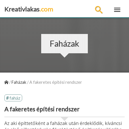
Kreativlakas
.com
×
Faházak
/
Faházak
/
A fakeretes építési rendszer
faház
A fakeretes építési rendszer
Az aki építtetőként a faházak után ér­deklődik, kíváncsi