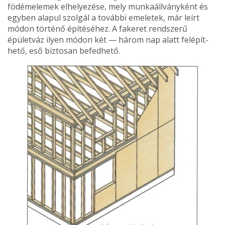
fö­démelemek elhelyezése, mely munkaállványként és
egyben alapul szolgál a további eme­letek, már leírt
módon törté­nő építéséhez. A fakeret rend­szerű
épületváz ilyen módon két — három nap alatt felépít­
hető, eső biztosan befedhető.