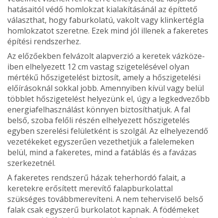
hatásaitól védő homlokzat kialakításá­nál az építtető
választhat, hogy faburkolatú, vakolt vagy klinkertégla
homlokzatot sze­retne. Ezek mind jól illenek a fakeretes
építési rendszerhez.
Az előzőekben felvázolt alapverzió a keretek vázköze­
iben elhelyezett 12 cm vastag szigetelésével olyan
mértékű hőszigetelést biztosít, amely a hőszigetelési
előírásoknál sok­kal jobb. Amennyiben kívül vagy belül
többlet hőszigete­lést helyezünk el, úgy a legkedvezőbb
energiafelhaszná­lást könnyen biztosíthatjuk. A fal
belső, szoba felőli részén el­helyezett hőszigetelés
egyben szerelési felületként is szolgál. Az elhelyezendő
vezetékeket egyszerűen vezethetjük a fal­elemeken
belül, mind a fake­retes, mind a fatáblás és a fa­vázas
szerkezetnél.
A fakeretes rendszerű házak teherhordó falait, a
keretekre erősített merevítő falapburko­lattal
szükséges továbbmere­víteni. A nem teherviselő bel­ső
falak csak egyszerű burko­latot kapnak. A födémeket