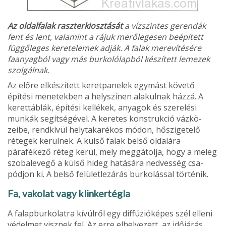
Az oldalfalak raszterkiosztását
a vízszintes gerendák
fent és lent, valamint a rájuk merőle­gesen beépített
függőleges keret­elemek adják. A falak merevítésére
faanyagból vagy más burko­lólapból készített lemezek
szolgál­nak.
Az előre elkészített keretpa­nelek egymást követő
építési menetekben a helyszínen ala­kulnak házzá. A
kerettáblák, építési kellékek, anyagok és szerelési
munkák segítségével. A keretes konstrukció vázkö­
zeibe, rendkívül helytakarékos módon, hőszigetelő
rétegek kerülnek. A külső falak belső oldalára
párafékező réteg ke­rül, mely meggátolja, hogy a meleg
szobalevegő a külső hi­deg hatására nedvesség csa­
pódjon ki. A belső felületlezá­rás burkolással történik.
Fa, vakolat vagy klinkertégla
A falapburkolatra kívülről egy diffúzióképes szél elleni
védel­met visznek fel. Az erre elhe­lyezett, az időjárás