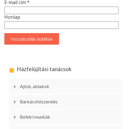
E-mail cím
*
Honlap
Házfelújítási tanácsok
Ajtók, ablakok
Barkácsfelszerelés
Beltéri munkák