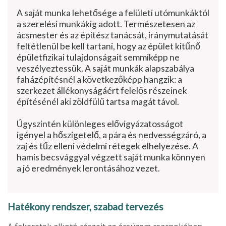
A saját munka lehetősége a felületi utómunkáktól
a szerelési munkákig adott. Természetesen az
ácsmester és az építész tanácsát, iránymutatását
feltétlenül be kell tartani, hogy az épület kitűnő
épületfizikai tulajdon­ságait semmiképp ne
veszélyeztessük. A saját munkák alapszabálya
faház­építésnél a következőképp hangzik: a
szerkezet állékonyságáért felelős ré­szeinek
építésénél aki zöldfülű tartsa magát távol.
Úgyszintén különleges elővigyázatos­ságot
igényel a hőszigetelő, a pára és nedvességzáró, a
zaj és tűz elleni védelmi rétegek elhelyezése. A
hamis becsvággyal végzett saját munka könnyen
a jó eredmények lerontásá­hoz vezet.
Hatékony rendszer, szabad tervezés