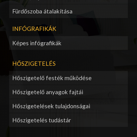
Fürdőszoba átalakítása
INFÓGRAFIKÁK
Képes infógrafikák
HŐSZIGETELÉS
Hőszigetelő festék működése
Hőszigetelő anyagok fajtái
Hőszigetelések tulajdonságai
Hőszigetelés tudástár