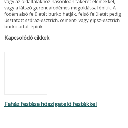
vagy az oldalfalakhoz hason­lóan fakeret elemekkel,
vagy a látszó gerendafödémes meg­oldással építik. A
födém alsó felületét burkolhatják, felső fe­lületét pedig
úsztatott száraz-esztrich, cement- vagy gipsz-esztrich
burkolattal építik.
Kapcsolódó cikkek
Faház festése hőszigetelő festékkel