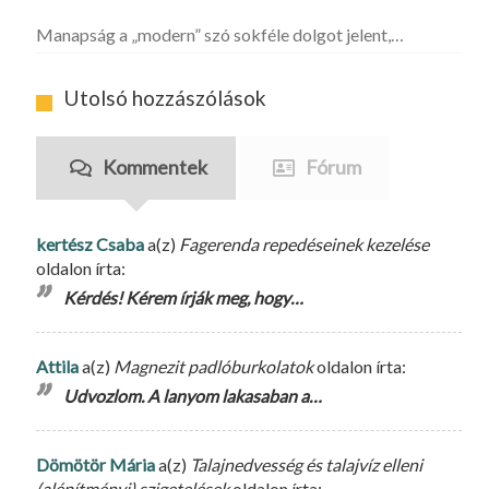
Manapság a „modern” szó sokféle dolgot jelent,…
Utolsó hozzászólások
Kommentek
Fórum
kertész Csaba
a(z)
Fagerenda repedéseinek kezelése
oldalon írta:
Kérdés! Kérem írják meg, hogy…
Attila
a(z)
Magnezit padlóburkolatok
oldalon írta:
Udvozlom. A lanyom lakasaban a…
Dömötör Mária
a(z)
Talajnedvesség és talajvíz elleni
(alépítményi) szigetelések
oldalon írta: