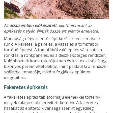
Az ácsüzemben előkészített
alkotóelemeket az
építkezés helyén állítják össze emeletről emeletre.
Manapság négy je­lentős építkezési rendszert isme­
rünk. A keretes, a paneles, a vá­zas és a tömbfából
történő épí­tést. A tömbfából való építés változatai a
rönkfás, a rönkpa­neles, és a deszkaköteges rend­szer.
Különböznek konstrukciójukban és kivitelezésük függ
bizonyos peremfeltételektől, mint például ki a rendszer
szál­lítója, tervezője, miként fog­ják az épületet
megépíteni.
Fakeretes építkezés
A fakeretes építés táblaformá­jú elemekkel történik,
melyek falapokkal merevített keretek. A fakeretes
házakat az építte­tő kívánsága szerint egyedi­leg