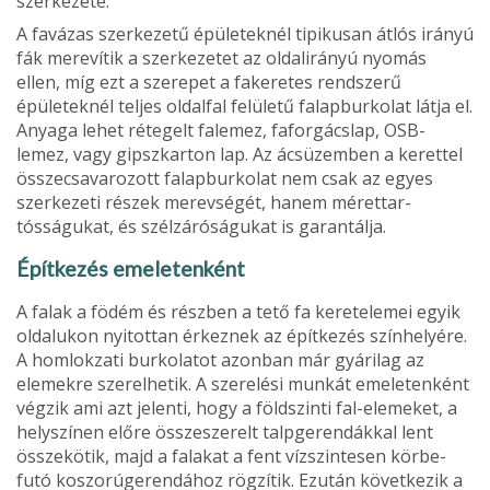
szer­kezeté.
A favázas szerkezetű épüle­teknél tipikusan átlós irányú
fák merevítik a szerkezetet az oldalirányú nyomás
ellen, míg ezt a szerepet a fakeretes rend­szerű
épületeknél teljes oldal­fal felületű falapburkolat látja el.
Anyaga lehet rétegelt fa­lemez, faforgácslap, OSB-
lemez, vagy gipszkarton lap. Az ácsüzemben a kerettel
össze­csavarozott falapburkolat nem csak az egyes
szerkezeti részek merevségét, hanem mérettar­
tósságukat, és szélzáróságukat is garantálja.
Építkezés emeletenként
A falak a födém és részben a tető fa keretelemei egyik
ol­dalukon nyitottan érkeznek az építkezés színhelyére.
A hom­lokzati burkolatot azonban már gyárilag az
elemekre sze­relhetik. A szerelési munkát emeletenként
végzik ami azt jelenti, hogy a földszinti fal-elemeket, a
helyszínen előre összeszerelt talpgerendákkal lent
összekötik, majd a fala­kat a fent vízszintesen körbe­
futó koszorúgerendához rög­zítik. Ezután következik a