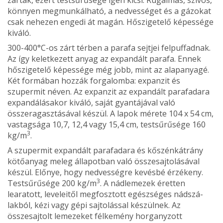
könnyen megmunkálható, a nedvességet és a gázokat
csak nehe­zen engedi át magán. Hőszigetelő ké­pessége
kiváló.
300-400°C-os zárt térben a parafa sejtjei felpuffadnak.
Az így keletkezett anyag az expandált parafa. Ennek
hőszigetelő képessége még jobb, mint az alapanyagé.
Két formában hozzák for­galomba: expanzit és
szupermit néven. Az expanzit az expandált parafadara
expandálásakor kiváló, saját gyantájá­val való
összeragasztásával készül. A lapok mérete 104 x 54 cm,
vastagsága 10,7, 12,4 vagy 15,4 cm, testsűrűsége 160
3
kg/m
.
A szupermit expandált parafadara és kőszénkátrány
kötőanyag meleg álla­potban való összesajtolásával
készül. Előnye, hogy nedvességre kevésbé ér­zékeny.
3
Testsűrűsége 200 kg/m
. A nádlemezek éretten
learatott, leve­leitől megfosztott egészséges nádszá­
lakból, kézi vagy gépi sajtolással ké­szülnek. Az
összesajtolt lemezeket fél­kemény horganyzott