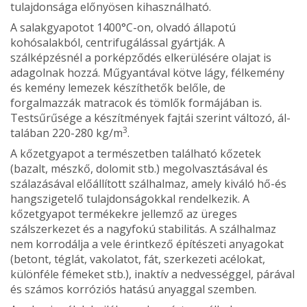
tulajdonsá­ga előnyösen kihasználható.
A salakgyapotot 1400°C-on, olvadó állapotú
kohósalakból, centrifugálással gyártják. A
szálképzésnél a porképződés elkerülésére olajat is
adagolnak hozzá. Műgyantával kötve lágy, félke­mény
és kemény lemezek készíthetők belőle, de
forgalmazzák matracok és tömlők formájában is.
Testsűrűsége a készítmények fajtái szerint változó, ál­
3
talában 220-280 kg/m
.
A kőzetgyapot a természetben talál­ható kőzetek
(bazalt, mészkő, dolomit stb.) megolvasztásával és
szálazásával előállított szálhalmaz, amely kiváló hő-és
hangszigetelő tulajdonságokkal ren­delkezik. A
kőzetgyapot termékekre jellemző az üreges
szálszerkezet és a nagyfokú stabilitás. A szálhalmaz
nem korrodál­ja a vele érintkező építészeti anyagokat
(betont, téglát, vakolatot, fát, szerkeze­ti acélokat,
különféle fémeket stb.), inaktív a nedvességgel, párával
és szá­mos korróziós hatású anyaggal szem­ben.