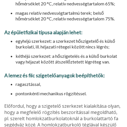
hőmérséklet 20 °C, rela­tív nedvességtartalom 65%;
magas relatív nedvességtartalmú te­rek; belső
hőmérséklet 20 °C, relatív nedvességtartalom 75%.
Az épületfizikai típusa alapján lehet:
egyhéjú szerkezet: a szerkezet hő­szigetelő és külső
burkolati, ill. héjazati rétegei között nincs légrés;
kéthéjú szerkezet: a hőszigetelés és a külső burkolat
vagy héjazat között átszellőztetett légréteg van.
A lemez és filc szigetelőanyagok be­építhetők:
ragasztással,
pontonkénti mechanikus rögzítéssel.
Előfordul, hogy a szigetelő szerkezet kialakítása olyan,
hogy a megfelelő rögzítés beszorítással megoldható,
pl. szerelt homlokzatburkolatoknál a bur­kolattartó fa
segédváz közé. A homlokzatburkoló téglával készülő