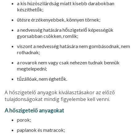
a kis húzószilárdság miatt kisebb da­rabokban
készíthetők;
ütésre érzékenyebbek, könnyen tör­nek;
a nedvesség hatására hőszigetelő ké­pességük
gyorsabban csökken, rom­lik;
viszont a nedvesség hatására nem gombásodnak, nem
rothadnak;
a rovarok nem vagy csak nehezen tudnak bennük
megtelepedni;
tűzállóak, nem éghetők.
A hőszigetelő anyagok kiválasztása­kor az előző
tulajdonságokat mindig fi­gyelembe kell venni.
A hőszigetelő anyagokat
porok;
paplanok és matracok;