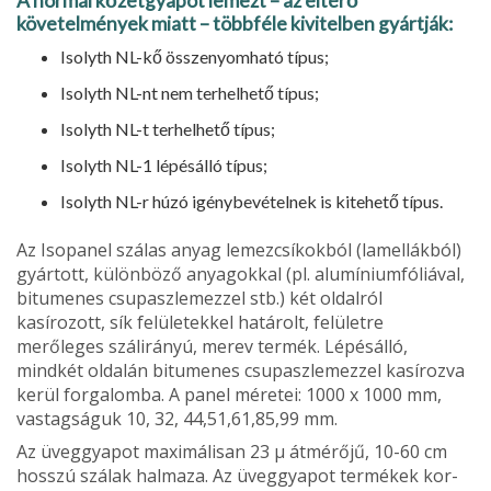
A normál kőzetgyapot lemezt – az el­térő
követelmények miatt – többféle ki­vitelben gyártják:
Isolyth NL-kő összenyomható típus;
Isolyth NL-nt nem terhelhető típus;
Isolyth NL-t terhelhető típus;
Isolyth NL-1 lépésálló típus;
Isolyth NL-r húzó igénybevételnek is kitehető típus.
Az Isopanel szálas anyag lemezcsí­kokból (lamellákból)
gyártott, különbö­ző anyagokkal (pl. alumíniumfóliával,
bitumenes csupaszlemezzel stb.) két oldalról
kasírozott, sík felületekkel hatá­rolt, felületre
merőleges szálirányú, me­rev termék. Lépésálló,
mindkét oldalán bitumenes csupaszlemezzel kasírozva
kerül forgalomba. A panel méretei: 1000 x 1000 mm,
vastagságuk 10, 32, 44,51,61,85,99 mm.
Az üveggyapot maximálisan 23 µ átmérőjű, 10-60 cm
hosszú szálak halmaza. Az üveggyapot termékek kor­