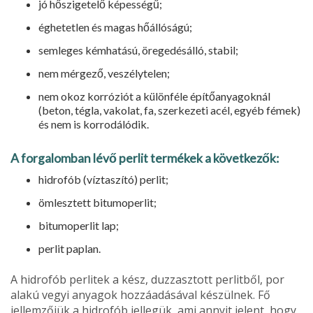
jó hőszigetelő képességű;
éghetetlen és magas hőállóságú;
semleges kémhatású, öregedésálló, stabil;
nem mérgező, veszélytelen;
nem okoz korróziót a különféle épí­tőanyagoknál
(beton, tégla, vakolat, fa, szerkezeti acél, egyéb fémek)
és nem is korrodálódik.
A forgalomban lévő perlit termékek a következők:
hidrofób (víztaszító) perlit;
ömlesztett bitumoperlit;
bitumoperlit lap;
perlit paplan.
A hidrofób perlitek a kész, duzzasz­tott perlitből, por
alakú vegyi anyagok hozzáadásával készülnek. Fő
jellemző­jük a hidrofób jellegük, ami annyit je­lent, hogy