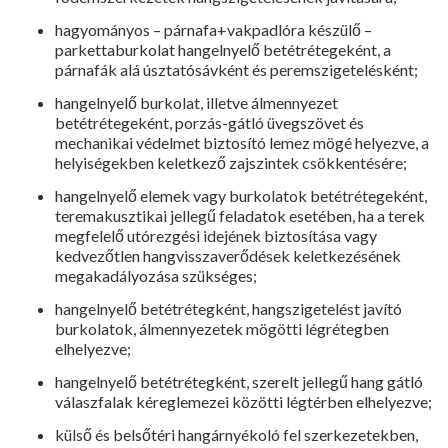
hagyományos – párnafa+vakpadlóra készülő –
parkettaburkolat hangel­nyelő betétrétegeként, a
párnafák alá úsztatósávként és peremszigetelés­ként;
hangelnyelő burkolat, illetve ál­mennyezet
betétrétegeként, porzás-gátló üvegszövet és
mechanikai vé­delmet biztosító lemez mögé helyez­ve, a
helyiségekben keletkező zaj­szintek csökkentésére;
hangelnyelő elemek vagy burkolatok betétrétegeként,
teremakusztikai jel­legű feladatok esetében, ha a terek
megfelelő utórezgési idejének bizto­sítása vagy
kedvezőtlen hangvissza­verődések keletkezésének
megaka­dályozása szükséges;
hangelnyelő betétrétegként, hangszi­getelést javító
burkolatok, álmennye­zetek mögötti légrétegben
elhelyez­ve;
hangelnyelő betétrétegként, szerelt jellegű hang gátló
válaszfalak kéreg­lemezei közötti légtérben elhelyezve;
külső és belsőtéri hangárnyékoló fel szerkezetekben,