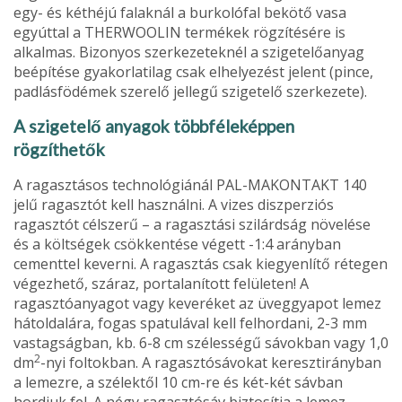
egy- és két­héjú falaknál a burkolófal bekötő vasa
egyúttal a THERWOOLIN termékek rögzítésére is
alkalmas. Bizonyos szer­kezeteknél a szigetelőanyag
beépítése gyakorlatilag csak elhelyezést jelent (pince,
padlásfödémek szerelő jellegű szigetelő szerkezete).
A szigetelő anyagok többféleképpen
rögzíthetők
A ragasztásos technológiánál PAL-MAKONTAKT 140
jelű ragasztót kell használni. A vizes diszperziós
ragasztót célszerű – a ragasztási szilárdság növe­lése
és a költségek csökkentése végett -1:4 arányban
cementtel keverni. A ra­gasztás csak kiegyenlítő rétegen
végez­hető, száraz, portalanított felületen! A
ragasztóanyagot vagy keveréket az üveggyapot lemez
hátoldalára, fogas spatulával kell felhordani, 2-3 mm
vastagságban, kb. 6-8 cm szélességű sávokban vagy 1,0
2
dm
-nyi foltokban. A ragasztósávokat keresztirányban
a lemezre, a szélektől 10 cm-re és két-két sávban