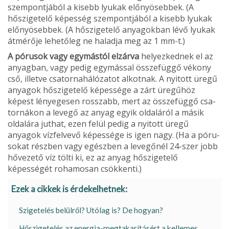
szempontjából a kisebb lyukak előnyösebbek. (A
hőszigetelő képesség szem­pontjából a kisebb lyukak
előnyösebbek. (A hőszigetelő anyagokban lévő lyukak
átmérője lehetőleg ne haladja meg az 1 mm-t.)
A pórusok vagy egymástól elzárva
helyezkednek el az
anyagban, vagy pe­dig egymással összefüggő vékony
cső, illetve csatornahálózatot alkotnak. A nyitott üregű
anyagok hőszigetelő ké­pessége a zárt üregűhöz
képest lényege­sen rosszabb, mert az összefüggő csa­
tornákon a levegő az anyag egyik olda­láról a másik
oldalára juthat, ezen felül pedig a nyitott üregű
anyagok vízfelve­vő képessége is igen nagy. (Ha a póru­
sokat részben vagy egészben a levegő­nél 24-szer jobb
hővezető víz tölti ki, ez az anyag hőszigetelő
képességét roha­mosan csökkenti.)
Ezek a cikkek is érdekelhetnek:
Szigetelés belülről? Utólag is? De hogyan?
Hőszigetelés az energia-megtakarításért a kellemes