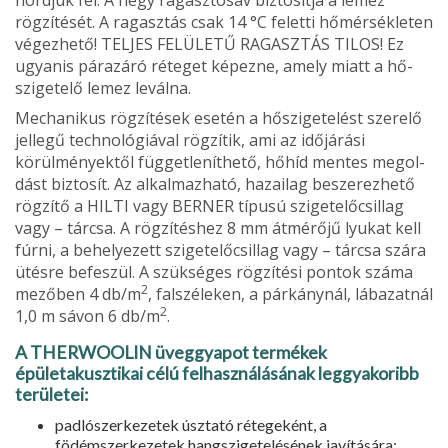
hordjuk fel. A négy ragasztósáv biztosítja a lemez
rögzítését. A ragasztás csak 14 °C feletti hőmérsékleten
végezhető! TELJES FELÜLETŰ RA­GASZTÁS TILOS! Ez
ugyanis párazá­ró réteget képezne, amely miatt a hő­
szigetelő lemez leválna.
Mechanikus rögzítések esetén a hő­szigetelést szerelő
jellegű technológiával rögzítik, ami az időjárási
körülmények­től függetleníthető, hőhíd mentes megol­
dást biztosít. Az alkalmazható, hazailag beszerezhető
rögzítő a HILTI vagy BERNER típusú szigetelőcsillag
vagy – tárcsa. A rögzítéshez 8 mm átmérőjű lyukat kell
fúrni, a behelyezett szigetelő­csillag vagy – tárcsa szára
ütésre befeszül. A szükséges rögzítési pontok száma
2
me­zőben 4 db/m
, falszéleken, a párkány­nál, lábazatnál
2
1,0 m sávon 6 db/m
.
A THERWOOLIN üveggyapot ter­mékek
épületakusztikai célú felhaszná­lásának leggyakoribb
területei:
padlószerkezetek úsztató rétegeként, a
födémszerkezetek hangszigetelésé­nek javítására;