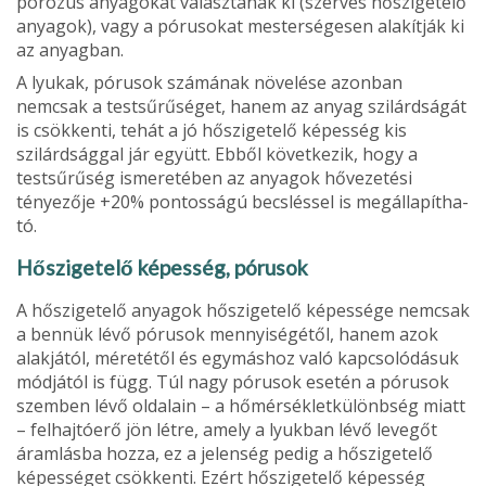
porózus anyagokat vá­lasztanak ki (szerves hőszigetelő
anya­gok), vagy a pórusokat mesterségesen alakítják ki
az anyagban.
A lyukak, pórusok számának növelé­se azonban
nemcsak a testsűrűséget, ha­nem az anyag szilárdságát
is csökkenti, tehát a jó hőszigetelő képesség kis
szilárdsággal jár együtt. Ebből következik, hogy a
testsűrűség ismeretében az anyagok hővezetési
tényezője +20% pontosságú becsléssel is megállapítha­
tó.
Hőszigetelő képesség, pórusok
A hőszigetelő anyagok hőszigetelő képessége nemcsak
a bennük lévő pó­rusok mennyiségétől, hanem azok
alakjától, méretétől és egymáshoz való kap­csolódásuk
módjától is függ. Túl nagy pórusok esetén a pórusok
szemben lévő oldalain – a hőmérsékletkülönbség mi­att
– felhajtóerő jön létre, amely a lyuk­ban lévő levegőt
áramlásba hozza, ez a jelenség pedig a hőszigetelő
képességet csökkenti. Ezért hőszigetelő képesség