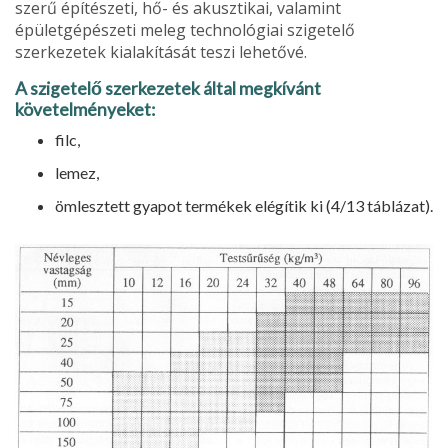
szerű építészeti, hő- és akusztikai, vala­mint
épületgépészeti meleg technológi­ai szigetelő
szerkezetek kialakítását te­szi lehetővé.
A szigetelő szerkezetek ál­tal megkívánt
követelményeket:
filc,
lemez,
ömlesztett gyapot termékek elégítik ki (4/13 táblázat).