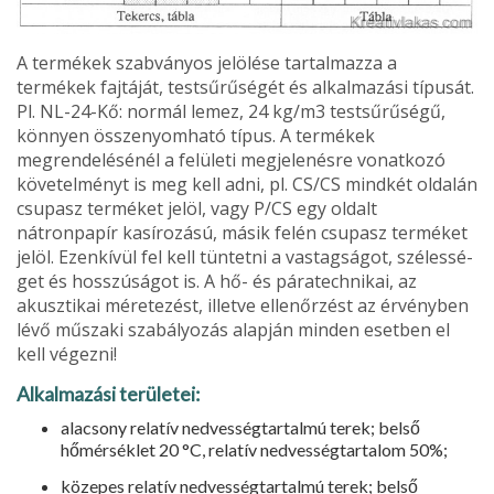
A termékek szabványos jelölése tar­talmazza a
termékek fajtáját, testsűrűsé­gét és alkalmazási típusát.
Pl. NL-24-Kő: normál lemez, 24 kg/m3 testsűrűsé­gű,
könnyen összenyomható típus. A termékek
megrendelésénél a felületi megjelenésre vonatkozó
követelményt is meg kell adni, pl. CS/CS mindkét ol­dalán
csupasz terméket jelöl, vagy P/CS egy oldalt
nátronpapír kasírozású, másik felén csupasz terméket
jelöl. Ezenkívül fel kell tüntetni a vastagságot, szélessé­
get és hosszúságot is. A hő- és páratechnikai, az
akusztikai méretezést, illetve ellenőrzést az ér­vényben
lévő műszaki szabályozás alapján minden esetben el
kell végezni!
Alkalmazási területei:
alacsony relatív nedvességtartalmú terek; belső
hőmérséklet 20 °C, rela­tív nedvességtartalom 50%;
közepes relatív nedvességtartalmú terek; belső