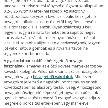
hőszigetelőnek azokat az anyagokat nevezzük,
amelyek két hővezetési tényezője légszáraz állapot­ban
0,2-0,25 W/(m.K) értéknél ki­sebb. Az alacsony
hőátbocsátási tényezőn kívül az ideális hőszigetelő
anyagot – alkalmazási területétől függően – egyéb
tulajdonságok is jellemzik. Olyan szi­lárdságú kell
legyen, hogy a rá ható ter­heket és a saját tömegét
káros alakvál­tozások – összenyomódások – nélkül
viselje el, továbbá álljon ellen a nedves­ségnek, legyen
jól vakolható, a gombák és a rovarkártevők ne
tegyenek kárt benne stb.
A gyakorlatban sokféle hőszigetelő anyagot
használna
k, amelyek az előző követelményeket többé-
kevésbé kielé­gítik. Példának okán a szálas hőszigetelő
anyagok vagy a
hőszigetelő vakolatok
.Mindezen
anyagokra jellemző a nagyfokú porozitás, és ennek
követ­keztében az alacsony testsűrűség. A hőszigetelő
anyagok hőszigetelő ké­pességét ugyanis a pórusok
igen kis hővezetési tényezőjű nyugvó levegője ad­ja. A
megfelelő porozitás érdekében vagy már eleve