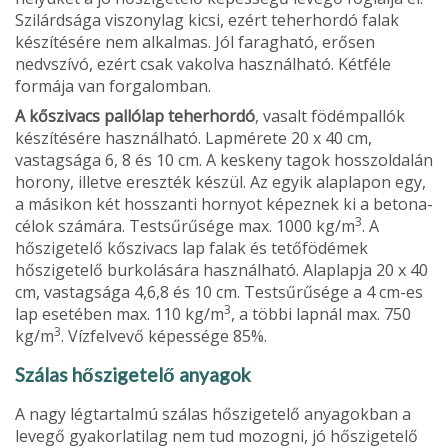
Szilárd­sága viszonylag kicsi, ezért teherhordó falak
készítésére nem alkalmas. Jól faragható, erősen
nedvszívó, ezért csak vakolva használható. Kétféle
formája van forgalomban.
A kőszivacs pallólap teherhordó
, va­salt födémpallók
készítésére használha­tó. Lapmérete 20 x 40 cm,
vastagsága 6, 8 és 10 cm. A keskeny tagok hosszolda­lán
horony, illetve ereszték készül. Az egyik alaplapon egy,
a másikon két hosszanti hornyot képeznek ki a betona­
3
célok számára. Testsűrűsége max. 1000 kg/m
. A
hőszigetelő kőszivacs lap falak és tetőfödémek
hőszigetelő burkolására használható. Alaplapja 20 x 40
cm, vastagsága 4,6,8 és 10 cm. Testsűrűsé­ge a 4 cm-es
3
lap esetében max. 110 kg/m
, a többi lapnál max. 750
3
kg/m
. Vízfelvevő képessége 85%.
Szálas hőszigetelő anyagok
A nagy légtartalmú szálas hőszigetelő anyagokban a
levegő gyakorlatilag nem tud mozogni, jó hőszigetelő