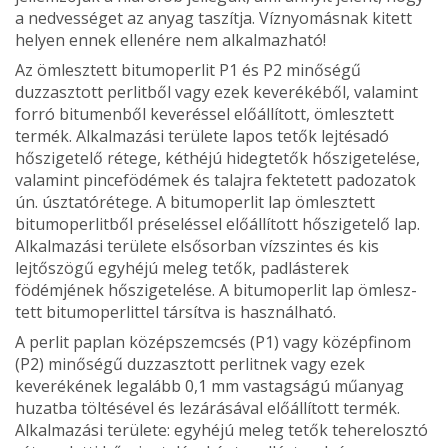
a nedvességet az anyag ta­szítja. Víznyomásnak kitett
helyen en­nek ellenére nem alkalmazható!
Az ömlesztett bitumoperlit P1 és P2 minőségű
duzzasztott perlitből vagy ezek keverékéből, valamint
forró bitumenből keveréssel előállított, ömlesztett
termék. Alkalmazási területe lapos tetők lej­tésadó
hőszigetelő rétege, kéthéjú hi­degtetők hőszigetelése,
valamint pince­födémek és talajra fektetett padozatok
ún. úsztatórétege. A bitumoperlit lap ömlesztett
bitumoperlitből préseléssel előállított hő­szigetelő lap.
Alkalmazási területe elsősorban víz­szintes és kis
lejtőszögű egyhéjú me­leg tetők, padlásterek
födémjének hő­szigetelése. A bitumoperlit lap ömlesz­
tett bitumoperlittel társítva is használ­ható.
A perlit paplan középszemcsés (P1) vagy középfinom
(P2) minőségű duz­zasztott perlitnek vagy ezek
keveréké­nek legalább 0,1 mm vastagságú mű­anyag
huzatba töltésével és lezárásával előállított termék.
Alkalmazási területe: egyhéjú meleg ­tetők teherelosztó