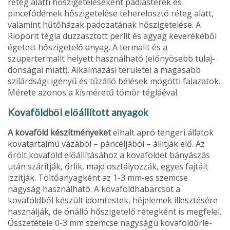
réteg alatti hőszigete­léseként padlásterek és
pincefödémek hőszigetelése teherelosztó réteg alatt,
valamint hűtőházak padozatának hő­szigetelése. A
Rioporit tégla duzzasztott perlit és agyag keverékéből
égetett hőszigetelő anyag. A termalit és a
szupertermalit helyett használható (előnyösebb tulaj­
donságai miatt). Alkalmazási területei a magasabb
szilárdsági igényű és tűzálló bélések mögötti falazatok.
Mérete azonos a kis­méretű tömör tégláéval.
Kovaföldből előállított anyagok
A kovaföld készítményeket
elhalt apró tengeri állatok
kovatartalmú vázából – páncéljából – állítják elő. Az
őrölt kovaföld előállításához a ko­vaföldet bányászás
után szárítják, őrlik, majd osztályozzák, egyes fajtáit
izzít­ják. Töltőanyagként az 1-3 mm-es szemcse
nagyság használható. A kovaföldhabarcsot a
kovaföldből készült idomtestek, héjelemek illeszté­sére
használják, de önálló hőszigetelő rétegként is megfelel.
Összetétele 0-3 mm szemcse nagyságú kovaföldőrle­