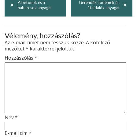
A betonok és a
Gerendák, födémek és
habarcsok anyagai
áthidalók anyagai
Vélemény, hozzászólás?
Az e-mail címet nem tesszük közzé.
A kötelező
mezőket
*
karakterrel jelöltük
Hozzászólás
*
Név
*
E-mail cím
*