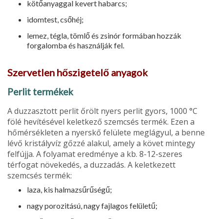
kötőanyaggal kevert habarcs;
idomtest, csőhéj;
lemez, tégla, tömlő és zsinór formá­ban hozzák
forgalomba és használják fel.
Szervetlen hőszigetelő anyagok
Perlit termékek
A duzzasztott perlit őrölt nyers perlit gyors, 1000 °C
fölé hevítésével keletke­ző szemcsés termék. Ezen a
hőmérsék­leten a nyerskő felülete meglágyul, a benne
lévő kristályvíz gőzzé alakul, amely a követ mintegy
felfújja. A fo­lyamat eredménye a kb. 8-12-szeres
térfogat növekedés, a duzzadás. A keletkezett
szemcsés termék:
laza, kis halmazsűrűségű;
nagy porozitású, nagy fajlagos felü­letű;