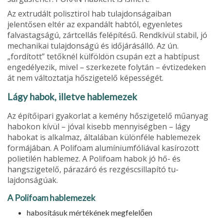
Az extrudált polisztirol hab tulaj­donságaiban
jelentősen eltér az expan­dált habtól, egyenletes
falvastagságú, zártcellás felépítésű. Rendkívül stabil, jó
mechanikai tulajdonságú és időjárás­álló. Az ún.
„fordított” tetőknél külföld­ön csupán ezt a habtípust
engedélyezik, mivel – szerkezete folytán – évtizede­ken
át nem változtatja hőszigetelő ké­pességét.
Lágy habok, illetve hablemezek
Az építőipari gyakorlat a kemény hő­szigetelő műanyag
habokon kívül – jó­val kisebb mennyiségben – lágy
habo­kat is alkalmaz, általában különféle hablemezek
formájában. A Polifoam alumíniumfóliával kasírozott
polietilén hablemez. A Polifoam habok jó hő- és
hangszi­getelő, párazáró és rezgéscsillapító tu­
lajdonságúak.
A Polifoam hablemezek
habosításuk mértékének megfelelően