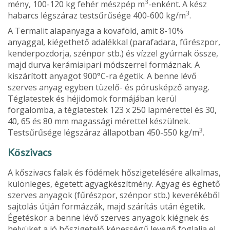
3
mény, 100-120 kg fehér mészpép m
-enként. A kész
3
habarcs légszáraz testsűrűsége 400-600 kg/m
.
A Termalit alapanyaga a kovaföld, amit 8-10%
anyaggal, kiégethető ada­lékkal (parafadara, fűrészpor,
kenderpozdorja, szénpor stb.) és vízzel gyúr­nak össze,
majd durva kerámiaipari módszerrel formáznak. A
kiszárított anyagot 900°C-ra égetik. A benne lévő
szerves anyag egyben tüzelő- és pórus­képző anyag.
Téglatestek és héjidomok formájában kerül
forgalomba, a téglatestek 123 x 250 lapmérettel és 30,
40, 65 és 80 mm magassági mérettel ké­szülnek.
3
Testsűrűsége légszáraz állapot­ban 450-550 kg/m
.
Kőszivacs
A kőszivacs falak és födémek hőszige­telésére alkalmas,
különleges, égetett agyagkészítmény. Agyag és éghető
szerves anyagok (fűrészpor, szénpor stb.) keverékéből
sajtolás útján formáz­zák, majd szárítás után égetik.
Égetéskor a benne lévő szerves anya­gok kiégnek és
helyüket a jó hőszigete­lő képességű levegő foglalja el.