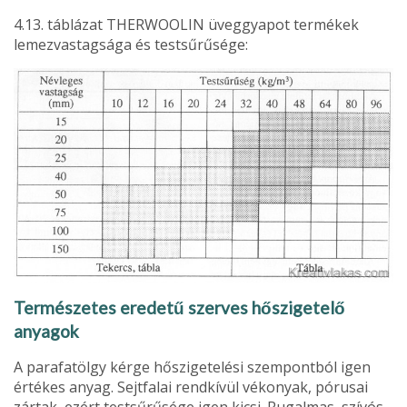
4.13. táblázat THERWOOLIN üveggyapot termékek
lemezvastagsága és testsűrűsége:
Természetes eredetű szerves hőszigetelő
anyagok
A parafatölgy kérge hőszigetelési szempontból igen
értékes anyag. Sejtfa­lai rendkívül vékonyak, pórusai
zártak, ezért testsűrűsége igen kicsi. Rugal­mas, szívós,