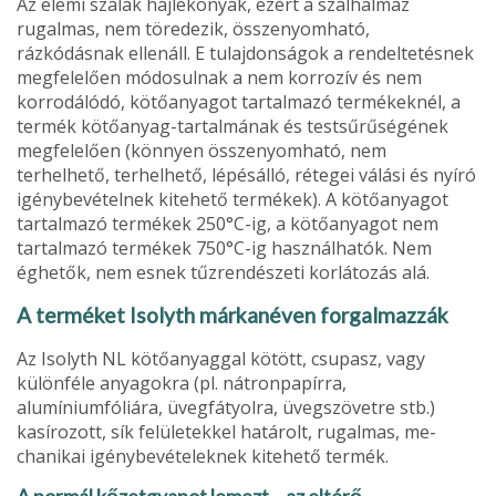
Az elemi szálak hajlékonyak, ezért a szálhalmaz
rugalmas, nem töredezik, összenyomható,
rázkódásnak ellenáll. E tulajdonságok a rendeltetésnek
megfe­lelően módosulnak a nem korrozív és nem
korrodálódó, kötőanyagot tartal­mazó termékeknél, a
termék kötőa­nyag-tartalmának és testsűrűségének
megfelelően (könnyen összenyomha­tó, nem
terhelhető, terhelhető, lépésálló, rétegei válási és nyíró
igénybevételnek kitehető termékek). A kötőanyagot
tar­talmazó termékek 250°C-ig, a kötőa­nyagot nem
tartalmazó termékek 750°C-ig használhatók. Nem
éghetők, nem esnek tűzrendészeti korlátozás alá.
A terméket Isolyth márkanéven for­galmazzák
Az Isolyth NL kötőanyaggal kötött, csupasz, vagy
különféle anyagokra (pl. nátronpapírra,
alumíniumfóliára, üveg­fátyolra, üvegszövetre stb.)
kasírozott, sík felületekkel határolt, rugalmas, me­
chanikai igénybevételeknek kitehető termék.