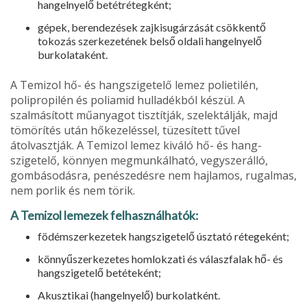
hangelnyelő betétré­tegként;
gépek, berendezések zajkisugárzá­sát csökkentő
tokozás szerkezetének belső oldali hangelnyelő
burkolata­ként.
A Temizol hő- és hangszigetelő le­mez polietilén,
polipropilén és poliamid hulladékból készül. A
szalmásított műanyagot tisztítják, szelektálják, majd
tömörítés után hőkezeléssel, tüzesített tűvel
átolvasztják. A Temizol lemez kiváló hő- és hang­
szigetelő, könnyen megmunkálható, vegyszerálló,
gombásodásra, penésze­désre nem hajlamos, rugalmas,
nem porlik és nem törik.
A Temizol lemezek felhasználhatók:
födémszerkezetek hangszigetelő úsz­tató rétegeként;
könnyűszerkezetes homlokzati és vá­laszfalak hő- és
hangszigetelő betéte­ként;
Akusztikai (hangelnyelő) burkolat­ként.