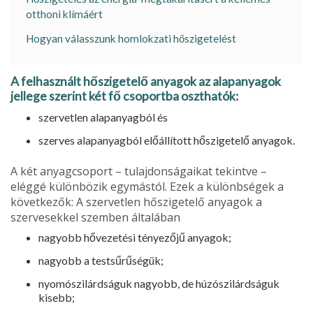
otthoni klímáért
Hogyan válasszunk homlokzati hőszigetelést
A felhasznált hőszigetelő anyagok az alapanyagok
jellege szerint két fő cso­portba oszthatók:
szervetlen alapanyagból és
szerves alapanyagból előállított hő­szigetelő anyagok.
A két anyagcsoport – tulajdonságai­kat tekintve –
eléggé különbözik egy­mástól. Ezek a különbségek a
követke­zők: A szervetlen hőszigetelő anyagok a
szervesekkel szemben általában
nagyobb hővezetési tényezőjű anya­gok;
nagyobb a testsűrűségük;
nyomószilárdságuk nagyobb, de hú­zószilárdságuk
kisebb;