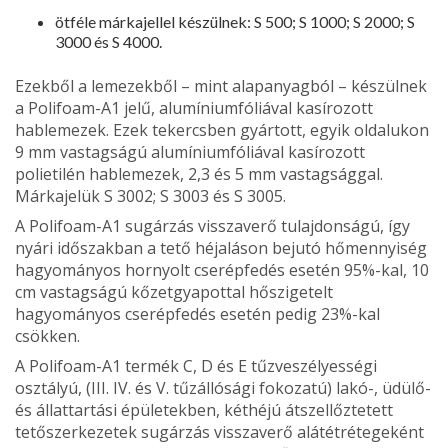
ötféle márkajellel készülnek: S 500; S 1000; S 2000; S
3000 és S 4000.
Ezekből a lemezekből – mint alap­anyagból – készülnek
a Polifoam-A1 jelű, alumíniumfóliával kasírozott
hablemezek. Ezek tekercsben gyártott, egyik oldalukon
9 mm vastagságú alumíniumfóliával kasírozott
polietilén hablemezek, 2,3 és 5 mm vastagsággal.
Márkajelük S 3002; S 3003 és S 3005.
A Polifoam-A1 sugárzás visszaverő tulajdonságú, így
nyári időszakban a tető héjaláson bejutó hőmennyiség
hagyo­mányos hornyolt cserépfedés esetén 95%-kal, 10
cm vastagságú kőzetgya­pottal hőszigetelt
hagyományos cse­répfedés esetén pedig 23%-kal
csökken.
A Polifoam-A1 termék C, D és E tűzveszélyességi
osztályú, (III. IV. és V. tűzállósági fokozatú) lakó-, üdülő-
és állattartási épületekben, kéthéjú átszel­lőztetett
tetőszerkezetek sugárzás vissza­verő alátétrétegeként