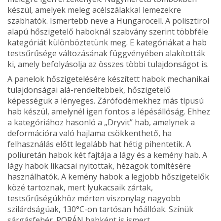
készül, amelyek me­leg acélszálakkal lemezekre
szabhatók. Ismertebb neve a Hungarocell. A polisztirol
alapú hőszigetelő habok­nál szabvány szerint többféle
kategóriát különböztetünk meg. E kategóriákat a hab
testsűrűsége változásának függvé­nyében alakították
ki, amely befolyásol­ja az összes többi tulajdonságot is.
A panelok hőszigetelésére készített habok mechanikai
tulajdonságai alá-rendeltebbek, hőszigetelő
képességük a lényeges. Zárófödémekhez más típusú
hab készül, amelynél igen fontos a lé­pésállóság. Ehhez
a kategóriához ha­sonló a „Dryvit” hab, amelynek a
defor­mációra való hajlama csökkenthető, ha
felhasználás előtt legalább hat hétig pi­hentetik. A
poliuretán habok két fajtája a lágy és a kemény hab. A
lágy habok likacsai nyitottak, hézagok tömítésére
használ­hatók. A kemény habok a legjobb hő­szigetelők
közé tartoznak, mert lyukacsaik zártak,
testsűrűségükhöz mérten viszonylag nagyobb
szilárdságúak, 130°C-on tartósan hőállóak. Színük
sárgás­fehér. PORÁN habként is ismert.