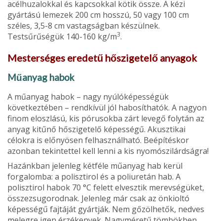
acélhuzalokkal és kapcsokkal kötik össze. A kézi
gyártású lemezek 200 cm hosszú, 50 vagy 100 cm
széles, 3,5-8 cm vastagságban készülnek.
3
Testsűrűségük 140-160 kg/m
.
Mesterséges eredetű hőszigetelő anyagok
Műanyag habok
A műanyag habok – nagy nyúlóképességük
következtében – rendkívül jól habosíthatók. A nagyon
finom eloszlású, kis pórusokba zárt levegő folytán az
anyag kitűnő hőszigetelő képességű. Akuszti­kai
célokra is előnyösen felhasználható. Beépítéskor
azonban tekintettel kell len­ni a kis nyomószilárdságra!
Hazánkban jelenleg kétféle műanyag hab kerül
forgalomba: a polisztirol és a poliuretán hab. A
polisztirol habok 70 °C felett el­vesztik merevségüket,
összezsugorod­nak. Jelenleg már csak az önkioltó
képes­ségű fajtáját gyártják. Nem gőzölhetők, nedves
melegre igen érzékenyek. Nagy­méretű tömbökben