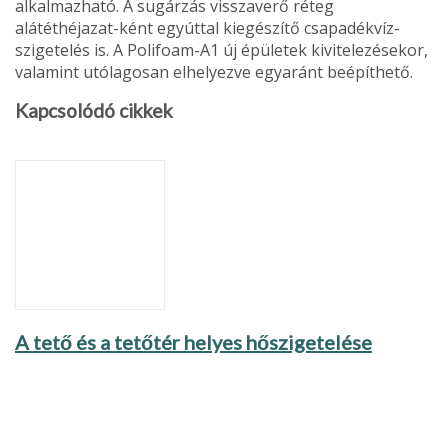
alkalmazható. A sugárzás visszaverő réteg
alátéthéjazat-ként egyúttal kiegészítő csapadékvíz­
szigetelés is. A Polifoam-A1 új épüle­tek kivitelezésekor,
valamint utólago­san elhelyezve egyaránt beépíthető.
Kapcsolódó cikkek
A tető és a tetőtér helyes hőszigetelése