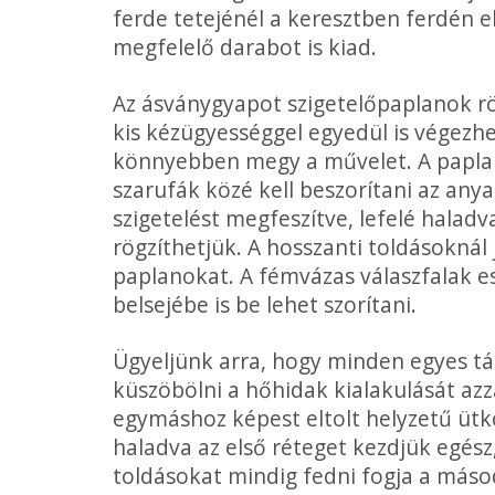
ferde tetejénél a keresztben ferdén e
megfelelő darabot is kiad.
Az ásványgyapot szigetelőpaplanok rö
kis kézügyességgel egyedül is végezhe
könnyebben megy a művelet. A paplan­s
szarufák közé kell beszorítani az any
szigetelést megfeszítve, lefelé hal­ad
rögzít­hetjük. A hosszanti toldásokná
paplanokat. A fémvázas válaszfalak es
belsejébe is be lehet szorítani.
Ügyeljünk arra, hogy minden egyes táb
küszöbölni a hőhidak kialakulását azza
egymáshoz képest eltolt helyzetű üt­kö
haladva az első réteget kezdjük egész,
toldásokat mindig fedni fogja a másod