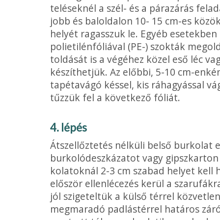
teléseknél a szél- és a párazárás felad
jobb és baloldalon 10- 15 cm-es közök
helyét ragasszuk le. Egyéb esetek­ben
polietilénfóliá­val (PE-) szokták megol
toldását is a végéhez közel eső léc va
készíthetjük. Az előbbi, 5-10 cm-enkén
tapétavágó késsel, kis ráhagyás­sal vág
tűzzük fel a következő fóliát.
4. lépés
Átszellőztetés nélküli belső burkolat 
burkolódeszkázatot vagy gipszkarton l
kolatoknál 2-3 cm szabad helyet kell 
először ellenlécezés kerül a szarufákr
jól szigeteltük a külső térrel közvetle
megmaradó padlástérrel határos zárófö