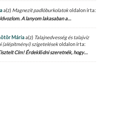
la
a(z)
Magnezit padlóburkolatok
oldalon írta:
dvozlom. A lanyom lakasaban a…
ötör Mária
a(z)
Talajnedvesség és talajvíz
ni (alépítményi) szigetelések
oldalon írta:
isztelt Cím! Érdeklődni szeretnék, hogy…