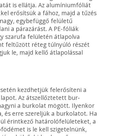
atát is ellátja. Az alumíniumfóliát
kel erősítsük a fához, majd a tűzés
 nagy, egybefüggő felületű
dani a párazárást. A PE-fóliák
gy szarufa felületén átlapolva
t feltűzött réteg túl­nyúló részét
juk le, majd kellő átlapolással
esetén kezdhetjük felerősíteni a
apot. Az átszellőztetett bur­
hagyni a burkolat mögött. Ilyenkor
a, és erre szereljük a burkolatot. Ha
nül érintkező határolófelületeket, a
démet is le kell szi­getelnünk,