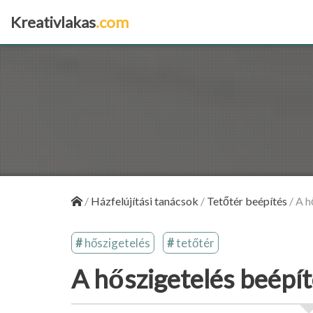
Kreativlakas
.com
×
/
Házfelújítási tanácsok
/
Tetőtér beépítés
/
A h
hőszigetelés
tetőtér
A hőszigetelés beépít