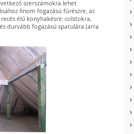
övetkező szerszámokra lehet
gásához finom fogazású fűrészre, az
recés élű konyhakésre; colstokra,
és durvább fogazású spatulára (arra