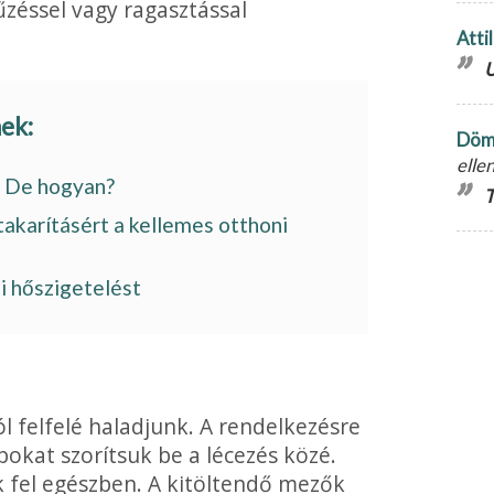
tűzéssel vagy ragasztással
Atti
U
nek:
Döm
elle
s? De hogyan?
T
akarításért a kellemes otthoni
 hőszigetelést
ól felfelé haladjunk. A rendelkezésre
bokat szorítsuk be a lécezés közé.
k fel egészben. A kitöltendő mezők