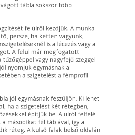
lvágott tábla sokszor több
gzítését felülről kezdjük. A munka
tő, persze, ha ketten va­gyunk,
zigeteléseknél is a lécezés vagy a
agot. A felül már megfogatott
va tűzőgéppel vagy nagyfejű szeggel
l jól nyomjuk egymásnak a
etében a szigetelést a fémprofil
la jól egymásnak feszüljön. Ki lehet
l, ha a szigetelést két rétegben,
zésekkel építjük be. Alulról felfelé
 a másodikat fél táblával, így a
ik réteg. A külső falak belső oldalán