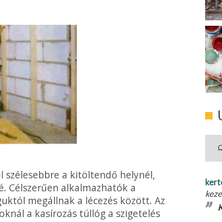
l szélesebbre a kitöltendő helynél,
kert
özé. Célszerűen alkalmazhatók a
keze
któl megállnak a lécezés között. Az
K
nál a kasírozás túllóg a szi­getelés