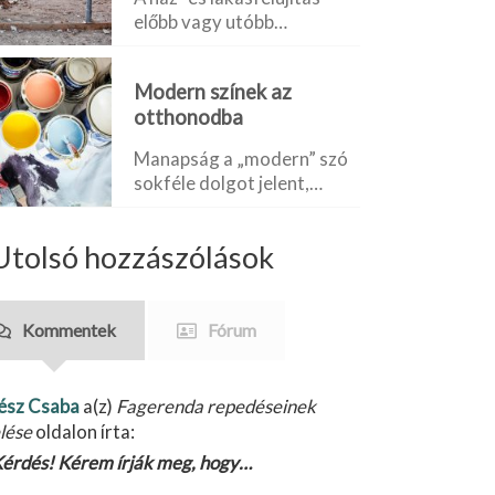
előbb vagy utóbb…
Modern színek az
otthonodba
Manapság a „modern” szó
sokféle dolgot jelent,…
Utolsó hozzászólások
Kommentek
Fórum
ész Csaba
a(z)
Fagerenda repedéseinek
lése
oldalon írta:
érdés! Kérem írják meg, hogy…