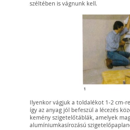
széltében is vágnunk kell.
Ilyenkor vágjuk a toldalékot 1-2 cm-re
így az anyag jól befeszül a lécezés k
kemény szigetelőtáblák, amelyek magu
alumíniumkasírozású szigetelőpaplanok