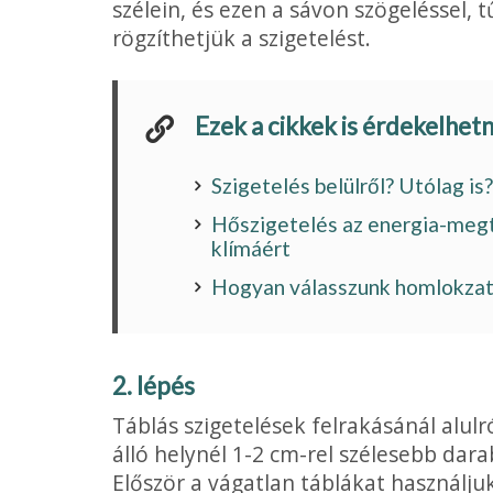
szélein, és ezen a sávon szögeléssel, 
rögzíthetjük a szi­getelést.
Ezek a cikkek is érdekelhet
Szigetelés belülről? Utólag i
Hőszigetelés az energia-megt
klímáért
Hogyan válasszunk homlokzati
2. lépés
Táblás szigetelések felrakásánál alulr
álló helynél 1-2 cm-rel szélesebb dara
Először a vágatlan táblákat használju