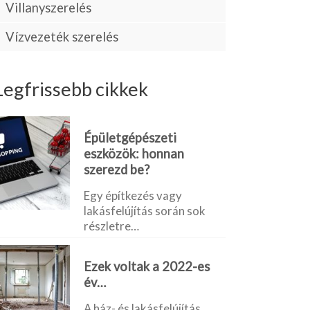
Villanyszerelés
Vízvezeték szerelés
Legfrissebb cikkek
Épületgépészeti
eszközök: honnan
szerezd be?
Egy építkezés vagy
lakásfelújítás során sok
részletre…
Ezek voltak a 2022-es
év…
A ház- és lakásfelújítás