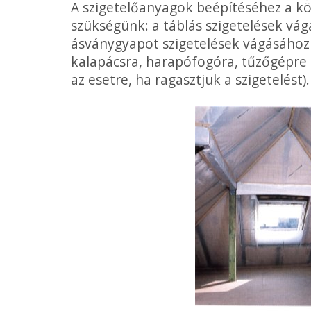
A szigetelőanyagok beépítéséhez a k
szükségünk: a táblás szi­getelések vá
ásványgyapot szigetelések vágásához 
kalapácsra, harapófogóra, tűzőgépre 
az esetre, ha ragasztjuk a szi­getelést).