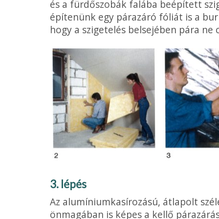
és a fürdőszobák falába beépített szi
építenünk egy párazáró fóliát is a burk
hogy a szigetelés belsejében pára ne 
3. lépés
Az alumíniumkasírozású, átlapolt széle
önmagában is képes a kellő párazárásr