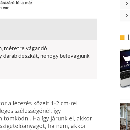
n, méretre vágandó
y darab deszkát, nehogy belevágjunk
kor a lécezés közeit 1-2 cm-rel
eges szélességénél, így
en tömködni. Ha így járunk el, akkor
szigetelőanyagot, ha nem, ak­kor