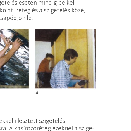
getelés esetén mindig be kell
olati réteg és a szigetelés közé,
csapódjon le.
kkel illesztett szigetelés
a. A kasírozóréteg ezeknél a szige­