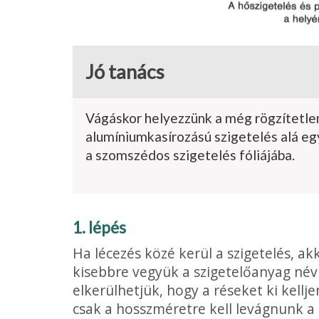
Jó tanács
Vágáskor helyezzünk a még rögzítetle
alumíniumkasírozású szigetelés alá eg
a szomszédos szigetelés fóliájába.
1. lépés
Ha lécezés közé kerül a szigetelés, ak
kisebbre vegyük a szigetelőanyag névl
elkerülhetjük, hogy a réseket ki kellj
csak a hosszméretre kell levágnunk a 