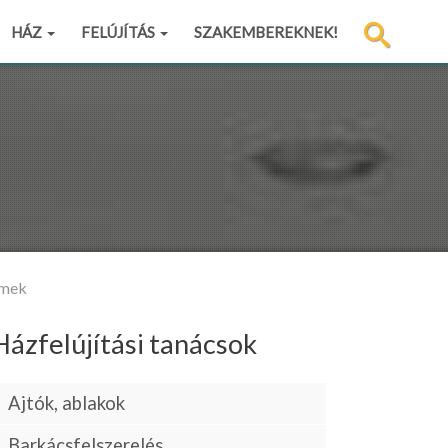
HÁZ
FELÚJÍTÁS
SZAKEMBEREKNEK!
émek
Házfelújítási tanácsok
Ajtók, ablakok
Barkácsfelszerelés