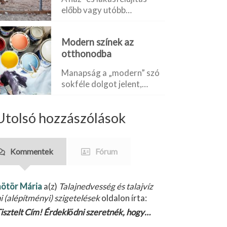
előbb vagy utóbb…
Modern színek az
otthonodba
Manapság a „modern” szó
sokféle dolgot jelent,…
Utolsó hozzászólások
Kommentek
Fórum
ötör Mária
a(z)
Talajnedvesség és talajvíz
ni (alépítményi) szigetelések
oldalon írta:
isztelt Cím! Érdeklődni szeretnék, hogy…