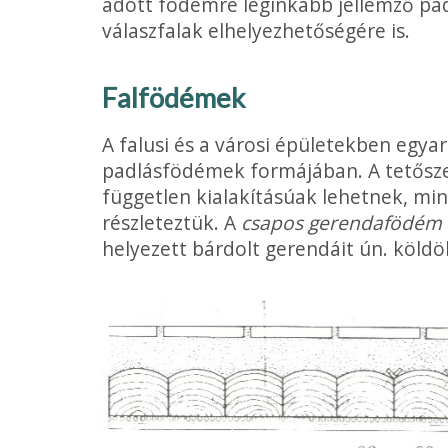
adott födémre leginkább jellemző pad
válaszfalak elhelyezhetőségére is.
Falfödémek
A falusi és a városi épületekben egy
padlásfödémek formájában. A tetőszer
független kialakításúak lehetnek, min
részleteztük. A
csapos gerendafödém
helyezett bárdolt gerendáit ún. köld