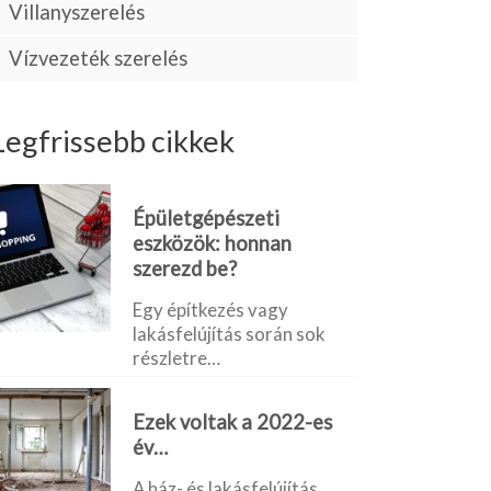
Villanyszerelés
Vízvezeték szerelés
Legfrissebb cikkek
Épületgépészeti
eszközök: honnan
szerezd be?
Egy építkezés vagy
lakásfelújítás során sok
részletre…
Ezek voltak a 2022-es
év…
A ház- és lakásfelújítás