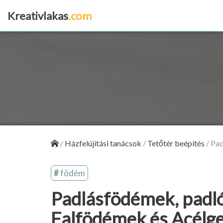
Kreativlakas
.com
×
/
Házfelújítási tanácsok
/
Tetőtér beépítés
/
Pad
födém
Padlásfödémek, padl
Falfödémek és Acélg