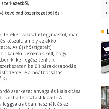
ó szerkezetből,
vé tevő padló­szerkezetből és
n tereket választ el egymástól, már
tés készült, amely az akkor
ette. Az új (hőszigetelt)
nikai előírásoknak kell, hogy
ben ki kell egészíteni ún.
 szerkezeten belüli párakicsapódás
lásfödémeire a hőátbocsátási
2
K).
rdó szerkezet anyaga és kialakítása
 is ezt a felosztást követi. A
a leggyakrabban használt és az