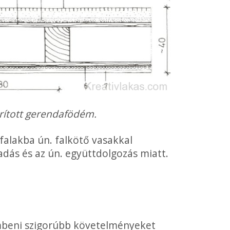
ított gerendafödém.
alakba ún. falkötő vasakkal
adás és az ún. együttdolgozás miatt.
mbeni szigorúbb köve­telményeket