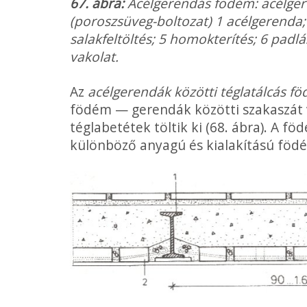
67. ábra:
Acélgerendás födém: acélgere
(poroszsüveg-boltozat) 1 acélgerenda; 2
salakfeltöltés; 5 homokterítés; 6 padl
vakolat.
Az
acélgerendák közötti téglatálcás 
födém — gerendák közötti szakaszát
téglabetétek töltik ki (68. ábra). A 
különböző anyagú és kialakítású födé