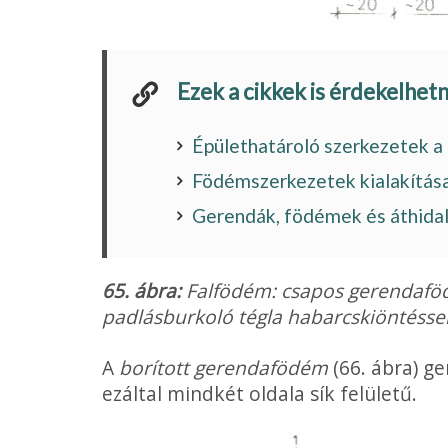
Ezek a cikkek is érdekelhet
Épülethatároló szerkezetek a
Födémszerkezetek kialakítása 
Gerendák, födémek és áthida
65. ábra:
Falfödém: csapos gerendaföd
padlásburkoló tégla habarcskiöntéssel;
A
borított gerendafödém
(66. ábra) ge
ezáltal mindkét oldala sík felületű.