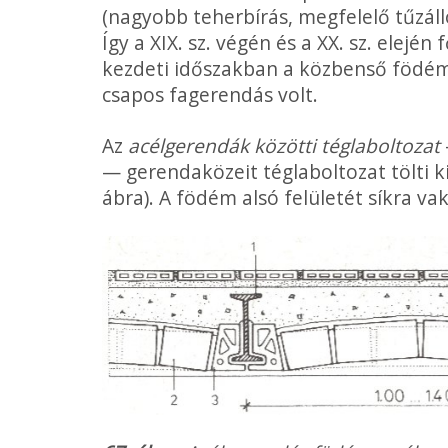
(nagyobb teherbírás, megfelelő tűzáll
Így a XIX. sz. végén és a XX. sz. elejé
kezdeti időszakban a közbenső födém
csapos fagerendás volt.
Az
acélgerendák közötti téglaboltozat
— gerendaközeit téglaboltozat tölti k
ábra). A födém alsó felületét síkra vak