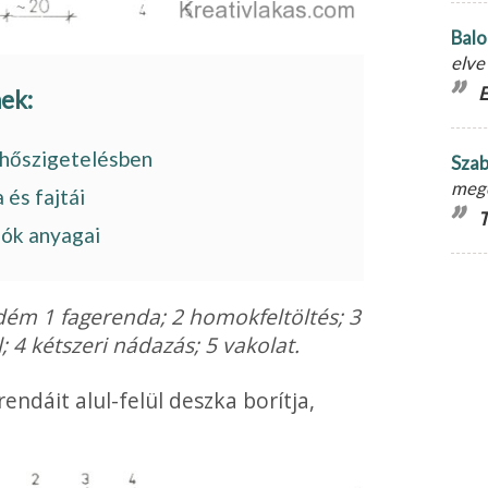
Balo
elve
E
nek:
 hőszigetelésben
Szab
meg
és fajtái
T
lók anyagai
ém 1 fagerenda; 2 homokfeltöltés; 3
 4 kétszeri nádazás; 5 vakolat.
rendáit alul-felül deszka borítja,