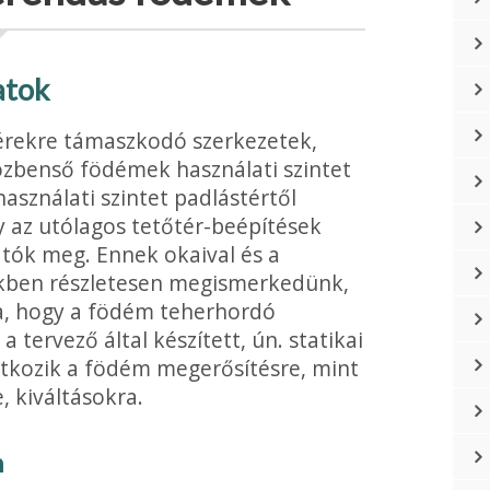
atok
lérekre támaszkodó szerkezetek,
özbenső födémek használati szintet
használati szintet padlástértől
gy az utólagos tetőtér-beépítések
ók meg. Ennek okaival és a
iekben részletesen megismerkedünk,
ra, hogy a födém teherhordó
 tervező által készített, ún. statikai
atkozik a födém meg­erősítésre, mint
, kiváltásokra.
n