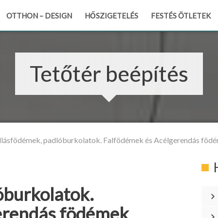
OTTHON – DESIGN
HŐSZIGETELÉS
FESTÉS ÖTLETEK
Tetőtér beépítés
lásfödémek, padlóburkolatok. Falfödémek és Acélgerendás föd
óburkolatok.
erendás födémek