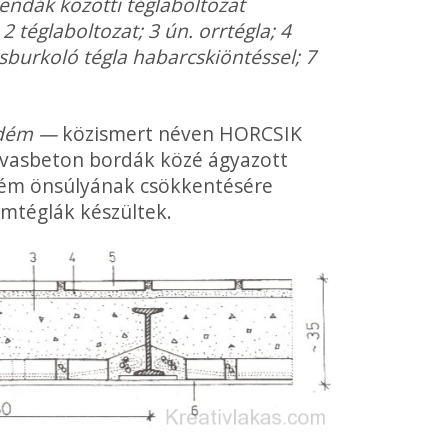
ndák kö­zötti téglaboltozat
 téglaboltozat; 3 ún. orr­tégla; 4
ásburkoló tégla habarcskiöntéssel; 7
födém —
közismert néven HORCSIK
 vasbeton bordák közé ágyazott
födém önsúlyának csökkentésére
mtéglák készültek.