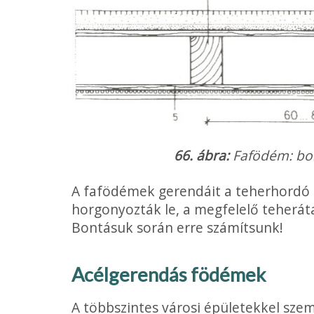
66. ábra:
Fafödém: bor
A fafödémek gerendáit a teherhordó f
horgonyozták le, a megfelelő teherát
Bontásuk során erre számítsunk!
Acélgerendás födémek
A többszintes városi épületekkel sze