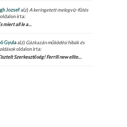
gh Jozsef
a(z)
A keringetett melegvíz-fűtés
oldalon írta:
s miert all le a…
ó Gyula
a(z)
Gázkazán működési hibák és
oldások
oldalon írta:
isztelt Szerkesztőség! Ferrili new elite…