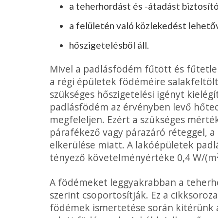
a teherhordást és -átadást biztosít
a felületén való közlekedést lehető
hőszigetelésből áll.
Mivel a padlásfödém fűtött és fűtetle
a régi épületek födéméire salakfeltöl
szükséges hőszigetelési igényt kielégít
padlásfödém az érvényben levő hőtech
megfeleljen. Ezért a szükséges mérték
párafékező vagy párazáró réteggel, a
elkerülése miatt. A lakóépületek pad
tényező követelményértéke 0,4 W/(m
A födémeket leggyakrabban a teherho
szerint csoportosítják. Ez a cikksorozat
födémek ismertetése során kitérünk 