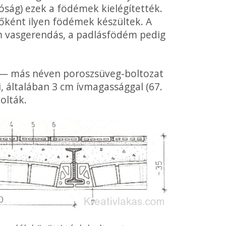
óság) ezek a födémek kielégítették.
n főként ilyen födémek készültek. A
 vasgerendás, a padlás­födém pedig
— más néven poroszsüveg-boltozat
i, általában 3 cm ívmagassággal (67.
olták.