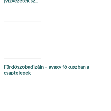
[vízvezeték sz...
Fürdőszobadizájn – avagy fókuszban a
csaptelepek