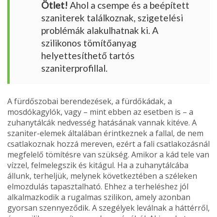
Ötlet!
Ahol a csempe és a beépített
szaniterek találkoznak, szigetelési
problémák alakulhatnak ki. A
szilikonos tömítőanyag
helyettesíthető tartós
szaniterprofillal.
A fürdőszobai berendezések, a fürdőkádak, a
mosdókagylók, vagy – mint ebben az esetben is – a
zuhanytálcák nedvesség hatásának vannak kitéve. A
szaniter-elemek általában érintkeznek a fallal, de nem
csatlakoznak hozzá mereven, ezért a fali csatlakozásnál
megfelelő tömítésre van szükség. Amikor a kád tele van
vízzel, felmelegszik és kitágul. Ha a zuhanytálcába
állunk, terheljük, melynek következtében a széleken
elmozdulás tapasztalható. Ehhez a terheléshez jól
alkalmazkodik a rugalmas szilikon, amely azonban
gyorsan szennyeződik. A szegélyek leválnak a háttérről,