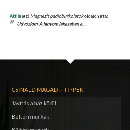
Attila
a(z)
Magnezit padlóburkolatok
oldalon írta:
Udvozlom. A lanyom lakasaban a…
CSINÁLD MAGAD – TIPPEK
Javítás a ház körül
Beltéri munkák
Kültéri munkák