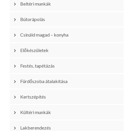
Beltéri munkák
Bútorápolás
Csináld magad – konyha
Előkészületek
Festés, tapétázás
Fürdőszoba átalakítása
Kertszépítés
Kültéri munkák
Lakberendezés