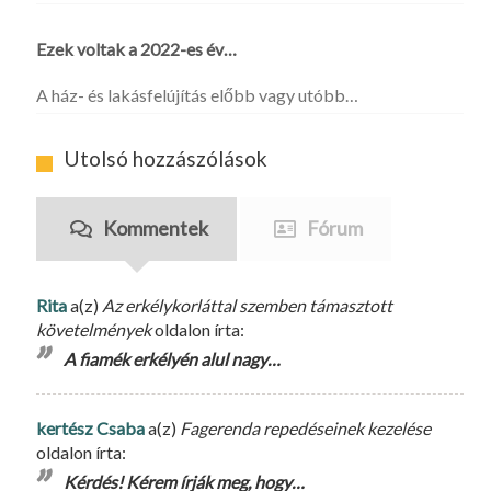
Ezek voltak a 2022-es év…
A ház- és lakásfelújítás előbb vagy utóbb…
Utolsó hozzászólások
Kommentek
Fórum
Rita
a(z)
Az erkélykorláttal szemben támasztott
követelmények
oldalon írta:
A fiamék erkélyén alul nagy…
kertész Csaba
a(z)
Fagerenda repedéseinek kezelése
oldalon írta:
Kérdés! Kérem írják meg, hogy…