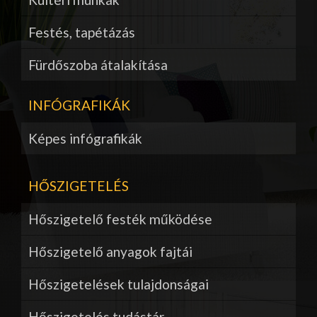
Festés, tapétázás
Fürdőszoba átalakítása
INFÓGRAFIKÁK
Képes infógrafikák
HŐSZIGETELÉS
Hőszigetelő festék működése
Hőszigetelő anyagok fajtái
Hőszigetelések tulajdonságai
Hőszigetelés tudástár