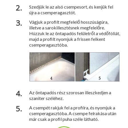
Szedjük le az alsó csempesort, és kenjük fel
újra a csemperagasztót.
Vágjuk a profilt megfelelő hosszúságúra,
illetve a sarokillesztésnek megfelelőre.
Húzzuk le az öntapadós felületről a védőfóliát,
majd a profilt nyomjuk a frissen felkent
csemperagasztóba.
Az öntapadós rész szorosan illeszkedjen a
szaniter széléhez.
A csempét rakjuk fel a profilra, és nyomjuk a
csemperagasztóba. A csempe felrakása után
már csak a profil puha széle látható.