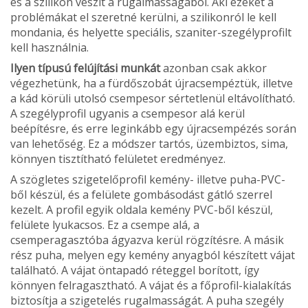
és a szilikon veszít a rugalmasságából. Aki ezeket a
problémákat el szeretné kerülni, a szilikonról le kell
mondania, és helyette speciális, szaniter-szegélyprofilt
kell használnia.
Ilyen típusú felújítási munkát
azonban csak akkor
végezhetünk, ha a fürdőszobát újracsempéztük, illetve
a kád körüli utolsó csempesor sértetlenül eltávolítható.
A szegélyprofil ugyanis a csempesor alá kerül
beépítésre, és erre leginkább egy újracsempézés során
van lehetőség. Ez a módszer tartós, üzembiztos, sima,
könnyen tisztítható felületet eredményez.
A szögletes szigetelőprofil kemény- illetve puha-PVC-
ből készül, és a felülete gombásodást gátló szerrel
kezelt. A profil egyik oldala kemény PVC-ből készül,
felülete lyukacsos. Ez a csempe alá, a
csemperagasztóba ágyazva kerül rögzítésre. A másik
rész puha, melyen egy kemény anyagból készített vájat
található. A vájat öntapadó réteggel borított, így
könnyen felragasztható. A vájat és a főprofil-kialakítás
biztosítja a szigetelés rugalmasságát. A puha szegély